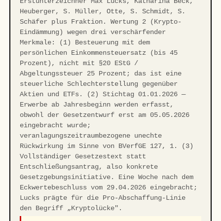
Erstunterzeichner Max Lucks, Katharina Beck,
Heuberger, S. Müller, Otte, S. Schmidt, S.
Schäfer plus Fraktion. Wertung 2 (Krypto-
Eindämmung) wegen drei verschärfender
Merkmale: (1) Besteuerung mit dem
persönlichen Einkommensteuersatz (bis 45
Prozent), nicht mit §20 EStG /
Abgeltungssteuer 25 Prozent; das ist eine
steuerliche Schlechterstellung gegenüber
Aktien und ETFs. (2) Stichtag 01.01.2026 —
Erwerbe ab Jahresbeginn werden erfasst,
obwohl der Gesetzentwurf erst am 05.05.2026
eingebracht wurde;
veranlagungszeitraumbezogene unechte
Rückwirkung im Sinne von BVerfGE 127, 1. (3)
Vollständiger Gesetzestext statt
Entschließungsantrag, also konkrete
Gesetzgebungsinitiative. Eine Woche nach dem
Eckwertebeschluss vom 29.04.2026 eingebracht;
Lucks prägte für die Pro-Abschaffung-Linie
den Begriff „Kryptolücke".