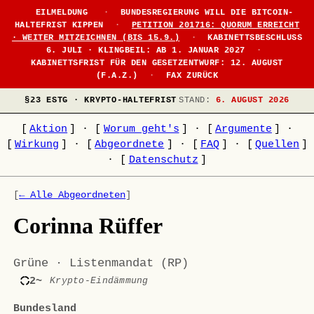
EILMELDUNG
·
BUNDESREGIERUNG WILL DIE BITCOIN-
HALTEFRIST KIPPEN
·
PETITION 201716: QUORUM ERREICHT
· WEITER MITZEICHNEN (BIS 15.9.)
·
KABINETTSBESCHLUSS
6. JULI · KLINGBEIL: AB 1. JANUAR 2027
·
KABINETTSFRIST FÜR DEN GESETZENTWURF: 12. AUGUST
(F.A.Z.)
·
FAX ZURÜCK
§23 ESTG · KRYPTO-HALTEFRIST
STAND:
6. AUGUST 2026
[
Aktion
]
·
[
Worum geht's
]
·
[
Argumente
]
·
[
Wirkung
]
·
[
Abgeordnete
]
·
[
FAQ
]
·
[
Quellen
]
·
[
Datenschutz
]
[
← Alle Abgeordneten
]
Corinna Rüffer
Grüne · Listenmandat (RP)
2~
Krypto-Eindämmung
Bundesland