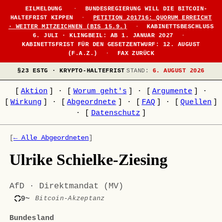
EILMELDUNG
·
BUNDESREGIERUNG WILL DIE BITCOIN-
HALTEFRIST KIPPEN
·
PETITION 201716: QUORUM ERREICHT
· WEITER MITZEICHNEN (BIS 15.9.)
·
KABINETTSBESCHLUSS
6. JULI · KLINGBEIL: AB 1. JANUAR 2027
·
KABINETTSFRIST FÜR DEN GESETZENTWURF: 12. AUGUST
(F.A.Z.)
·
FAX ZURÜCK
§23 ESTG · KRYPTO-HALTEFRIST
STAND:
6. AUGUST 2026
[
Aktion
]
·
[
Worum geht's
]
·
[
Argumente
]
·
[
Wirkung
]
·
[
Abgeordnete
]
·
[
FAQ
]
·
[
Quellen
]
·
[
Datenschutz
]
[
← Alle Abgeordneten
]
Ulrike Schielke-Ziesing
AfD · Direktmandat (MV)
9~
Bitcoin-Akzeptanz
Bundesland