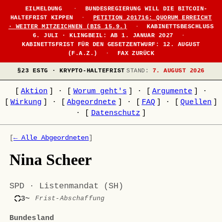
EILMELDUNG
·
BUNDESREGIERUNG WILL DIE BITCOIN-
HALTEFRIST KIPPEN
·
PETITION 201716: QUORUM ERREICHT
· WEITER MITZEICHNEN (BIS 15.9.)
·
KABINETTSBESCHLUSS
6. JULI · KLINGBEIL: AB 1. JANUAR 2027
·
KABINETTSFRIST FÜR DEN GESETZENTWURF: 12. AUGUST
(F.A.Z.)
·
FAX ZURÜCK
§23 ESTG · KRYPTO-HALTEFRIST
STAND:
7. AUGUST 2026
[
Aktion
]
·
[
Worum geht's
]
·
[
Argumente
]
·
[
Wirkung
]
·
[
Abgeordnete
]
·
[
FAQ
]
·
[
Quellen
]
·
[
Datenschutz
]
[
← Alle Abgeordneten
]
Nina Scheer
SPD · Listenmandat (SH)
3~
Frist-Abschaffung
Bundesland