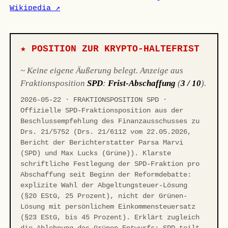
Wikipedia ↗
★ POSITION ZUR KRYPTO-HALTEFRIST
~ Keine eigene Äußerung belegt. Anzeige aus
Fraktionsposition
SPD
:
Frist-Abschaffung
(
3 / 10
).
2026-05-22 · FRAKTIONSPOSITION SPD ·
Offizielle SPD-Fraktionsposition aus der
Beschlussempfehlung des Finanzausschusses zu
Drs. 21/5752 (Drs. 21/6112 vom 22.05.2026,
Bericht der Berichterstatter Parsa Marvi
(SPD) und Max Lucks (Grüne)). Klarste
schriftliche Festlegung der SPD-Fraktion pro
Abschaffung seit Beginn der Reformdebatte:
explizite Wahl der Abgeltungsteuer-Lösung
(§20 EStG, 25 Prozent), nicht der Grünen-
Lösung mit persönlichem Einkommensteuersatz
(§23 EStG, bis 45 Prozent). Erklärt zugleich
die Ablehnung des Grünen-Entwurfs: SPD teilt