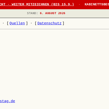
CHT · WEITER MITZEICHNEN (BIS 15.9.)
·
KABINETTSBE
STAND:
6. AUGUST 2026
]
·
[
Quellen
]
·
[
Datenschutz
]
stag.de