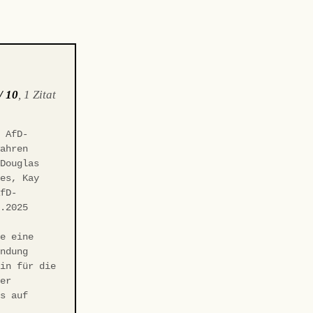
/ 10
, 1 Zitat
 AfD-
wahren
 Douglas
des, Kay
AfD-
2.2025
ie eine
ündung
ein für die
der
ts auf