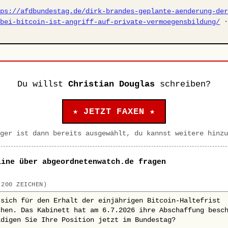
tps://afdbundestag.de/dirk-brandes-geplante-aenderung-de
-bei-bitcoin-ist-angriff-auf-private-vermoegensbildung/
Du willst
Christian Douglas
schreiben?
★ JETZT FAXEN ★
ger ist dann bereits ausgewählt, du kannst weitere hinzu
line über abgeordnetenwatch.de fragen
 200 ZEICHEN)