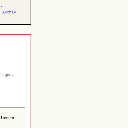
r-
·
Archiv
fügen.