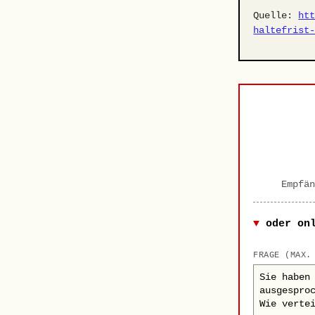
Quelle:
ht
haltefrist
Empfän
oder on
FRAGE (MAX.