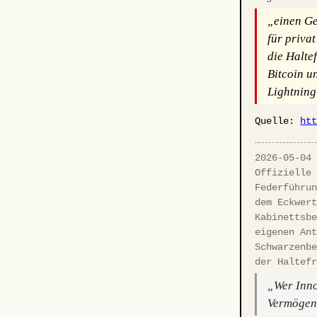
„einen Ge
für priva
die Halte
Bitcoin un
Lightning
Quelle:
ht
2026-05-04
Offizielle
Federführu
dem Eckwer
Kabinettsb
eigenen An
Schwarzenb
der Haltef
„Wer Inno
Vermögens