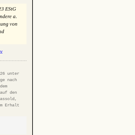
 23 EStG
ndere a.
nnung von
nd
iv
·
026 unter
age nach
 dem
 auf den
Hassold,
um Erhalt