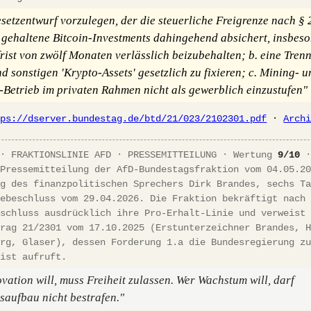
setzentwurf vorzulegen, der die steuerliche Freigrenze nach §
t gehaltene Bitcoin-Investments dahingehend absichert, insbeso
frist von zwölf Monaten verlässlich beizubehalten; b. eine Tre
d sonstigen 'Krypto-Assets' gesetzlich zu fixieren; c. Mining- u
-Betrieb im privaten Rahmen nicht als gewerblich einzustufen"
tps://dserver.bundestag.de/btd/21/023/2102301.pdf
·
Arch
 · FRAKTIONSLINIE AFD · PRESSEMITTEILUNG · Wertung
9/10
 Pressemitteilung der AfD-Bundestagsfraktion vom 04.05.2
ng des finanzpolitischen Sprechers Dirk Brandes, sechs T
tebeschluss vom 29.04.2026. Die Fraktion bekräftigt nach
eschluss ausdrücklich ihre Pro-Erhalt-Linie und verweist
trag 21/2301 vom 17.10.2025 (Erstunterzeichner Brandes, 
erg, Glaser), dessen Forderung 1.a die Bundesregierung z
rist aufruft.
vation will, muss Freiheit zulassen. Wer Wachstum will, darf
aufbau nicht bestrafen."