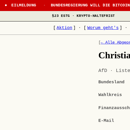
EILMELDUNG
·
BUNDESREGIERUNG WILL DIE BITCOI
§23 ESTG · KRYPTO-HALTEFRIST
[
Aktion
]
·
[
Worum geht's
]
·
[
← Alle Abgeo
Christi
AfD · List
Bundesland
Wahlkreis
Finanzaussch
E-Mail