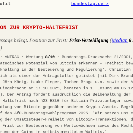
ofil
bundestag.de ↗
ION ZUR KRYPTO-HALTEFRIST
sage belegt. Position zur Frist:
Frist-Verteidigung
(
Median
8 
).
 · ANTRAG · Wertung
8/10
· Bundestags-Drucksache 21/2301,
rategisches Potenzial von Bitcoin erkennen - Freiheit be
ckhaltung in der Besteuerung und Regulierung'. Christian
lich als einer der Antragsteller gelistet (mit Dirk Bran
, Jörn König, Hauke Finger, Torben Braga u.a. sowie der 
 Eingebracht am 17.10.2025, beraten in 1. Lesung am 05.1
8). Der Antrag fordert ausdrücklich die Beibehaltung der
n Haltefrist nach §23 EStG für Bitcoin-Privatanleger sow
ndlung von Bitcoin gegenüber anderen Krypto-Assets. Begr
uf das AfD-Bundestagswahlprogramm 2025: 'Wir setzen uns 
ng der Umsatzsteuer-Freiheit von Bitcoin-Transaktionen, 
n Frist zur Besteuerung von Wertzuwächsen sowie des Rech
hrung der Coins in selbstverwalteten Wallets.'