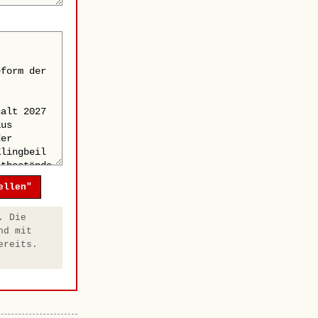
ellen"
. Die
nd mit
ereits.