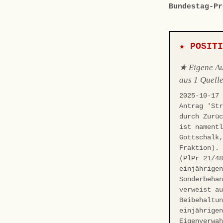
Bundestag-Pr
★ POSIT
★ Eigene Aus
aus 1 Quelle
2025-10-17
Antrag 'St
durch Zurü
ist nament
Gottschalk
Fraktion).
(PlPr 21/4
einjährige
Sonderbeha
verweist a
Beibehaltu
einjährige
Eigenverwa