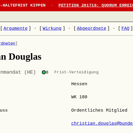
N-HALTEFRIST KIPPEN
·
PETITION 201716: QUORUM ERREI
[
Argumente
]
·
[
Wirkung
]
·
[
Abgeordnete
]
·
[
FAQ
rdneten
]
an Douglas
enmandat (HE)
8
Frist-Verteidigung
Hessen
WK 180
uss
Ordentliches Mitglied
christian.douglas@bunde