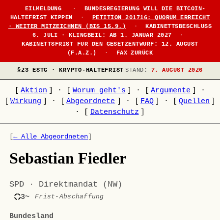
EILMELDUNG
·
BUNDESREGIERUNG WILL DIE BITCOIN-
HALTEFRIST KIPPEN
·
PETITION 201716: QUORUM ERREICHT
· WEITER MITZEICHNEN (BIS 15.9.)
·
KABINETTSBESCHLUSS
6. JULI · KLINGBEIL: AB 1. JANUAR 2027
·
KABINETTSFRIST FÜR DEN GESETZENTWURF: 12. AUGUST
(F.A.Z.)
·
FAX ZURÜCK
§23 ESTG · KRYPTO-HALTEFRIST
STAND:
7. AUGUST 2026
[
Aktion
]
·
[
Worum geht's
]
·
[
Argumente
]
·
[
Wirkung
]
·
[
Abgeordnete
]
·
[
FAQ
]
·
[
Quellen
]
·
[
Datenschutz
]
[
← Alle Abgeordneten
]
Sebastian Fiedler
SPD · Direktmandat (NW)
3~
Frist-Abschaffung
Bundesland