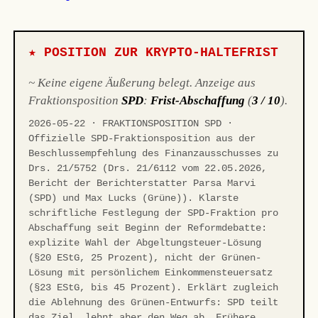
★ POSITION ZUR KRYPTO-HALTEFRIST
~ Keine eigene Äußerung belegt. Anzeige aus
Fraktionsposition
SPD
:
Frist-Abschaffung
(
3 / 10
).
2026-05-22 · FRAKTIONSPOSITION SPD ·
Offizielle SPD-Fraktionsposition aus der
Beschlussempfehlung des Finanzausschusses zu
Drs. 21/5752 (Drs. 21/6112 vom 22.05.2026,
Bericht der Berichterstatter Parsa Marvi
(SPD) und Max Lucks (Grüne)). Klarste
schriftliche Festlegung der SPD-Fraktion pro
Abschaffung seit Beginn der Reformdebatte:
explizite Wahl der Abgeltungsteuer-Lösung
(§20 EStG, 25 Prozent), nicht der Grünen-
Lösung mit persönlichem Einkommensteuersatz
(§23 EStG, bis 45 Prozent). Erklärt zugleich
die Ablehnung des Grünen-Entwurfs: SPD teilt
das Ziel, lehnt aber den Weg ab. Frühere