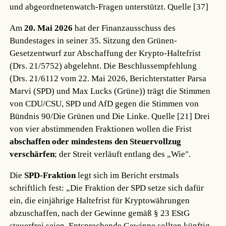
und abgeordnetenwatch-Fragen unterstützt.
Quelle [37]
Am
20. Mai 2026
hat der Finanzausschuss des
Bundestages in seiner 35. Sitzung den Grünen-
Gesetzentwurf zur Abschaffung der Krypto-Haltefrist
(Drs. 21/5752) abgelehnt. Die Beschlussempfehlung
(Drs. 21/6112 vom 22. Mai 2026, Berichterstatter Parsa
Marvi (SPD) und Max Lucks (Grüne)) trägt die Stimmen
von CDU/CSU, SPD und AfD gegen die Stimmen von
Bündnis 90/Die Grünen und Die Linke.
Quelle [21]
Drei
von vier abstimmenden Fraktionen wollen die Frist
abschaffen oder mindestens den Steuervollzug
verschärfen
; der Streit verläuft entlang des „Wie".
Die
SPD-Fraktion
legt sich im Bericht erstmals
schriftlich fest: „Die Fraktion der SPD setze sich dafür
ein, die einjährige Haltefrist für Kryptowährungen
abzuschaffen, nach der Gewinne gemäß § 23 EStG
steuerfrei seien. Entsprechende Gewinne sollten künftig