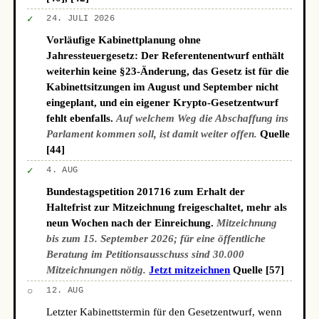
✓
24. JULI 2026
Vorläufige Kabinettplanung ohne
Jahressteuergesetz: Der Referentenentwurf enthält
weiterhin keine §23-Änderung, das Gesetz ist für die
Kabinettsitzungen im August und September nicht
eingeplant, und ein eigener Krypto-Gesetzentwurf
fehlt ebenfalls.
Auf welchem Weg die Abschaffung ins
Parlament kommen soll, ist damit weiter offen.
Quelle
[44]
✓
4. AUG
Bundestagspetition 201716 zum Erhalt der
Haltefrist zur Mitzeichnung freigeschaltet, mehr als
neun Wochen nach der Einreichung.
Mitzeichnung
bis zum 15. September 2026; für eine öffentliche
Beratung im Petitionsausschuss sind 30.000
Mitzeichnungen nötig.
Jetzt mitzeichnen
Quelle [57]
○
12. AUG
Letzter Kabinettstermin für den Gesetzentwurf, wenn