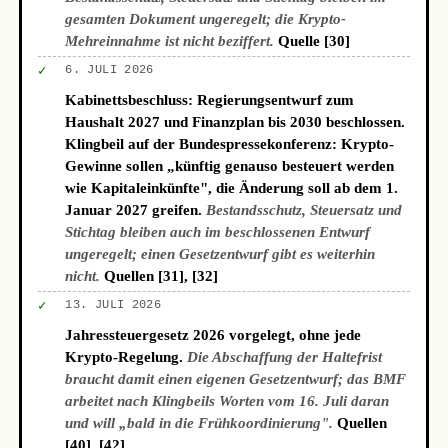
gesamten Dokument ungeregelt; die Krypto-
Mehreinnahme ist nicht beziffert.
Quelle [30]
✓
6. JULI 2026
Kabinettsbeschluss: Regierungsentwurf zum
Haushalt 2027 und Finanzplan bis 2030 beschlossen.
Klingbeil auf der Bundespressekonferenz: Krypto-
Gewinne sollen „künftig genauso besteuert werden
wie Kapitaleinkünfte", die Änderung soll ab dem 1.
Januar 2027 greifen.
Bestandsschutz, Steuersatz und
Stichtag bleiben auch im beschlossenen Entwurf
ungeregelt; einen Gesetzentwurf gibt es weiterhin
nicht.
Quellen [31], [32]
✓
13. JULI 2026
Jahressteuergesetz 2026 vorgelegt, ohne jede
Krypto-Regelung.
Die Abschaffung der Haltefrist
braucht damit einen eigenen Gesetzentwurf; das BMF
arbeitet nach Klingbeils Worten vom 16. Juli daran
und will „bald in die Frühkoordinierung".
Quellen
[40], [42]