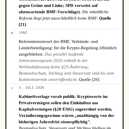
gegen Grüne und Linke; SPD verweist auf
abzuwartende BMF-Vorschläge).
Die inhaltliche
Reform liegt jetzt ausschließlich beim BMF.
Quelle
[21]
✗
JUNI
Referentenentwurf des BMF, Verbände- und
Länderbeteiligung: für die Krypto-Regelung öffentlich
ausgeblieben.
Das parallel laufende
Jahressteuergesetz 2026 enthält in der
Verbändefassung keine §23-Änderung;
Bestandsschutz, Stichtag und Steuersatz sind bis zum
Kabinettstermin unveröffentlicht.
Quelle [26]
✓
3. JULI 2026
Kabinettvorlage vorab publik: Kryptowerte im
Privatvermögen sollen den Einkünften aus
Kapitalvermögen (§20 EStG) zugeordnet werden,
Veräußerungsgewinne wären „unabhängig von der
bisherigen Jahresfrist steuerpflichtig".
Bestandsschutz, Steuersatz und Stichtag bleiben im