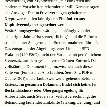
Besteuerung von Kryptowerten „mit konkreten und
modernen Vorschriften reformieren" will. Kernaussagen
des Auszugs: Die im Privatvermögen gehaltenen
Kryptowerte sollen künftig
den Einkünften aus
Kapitalvermögen zugeordnet
werden,
Veräußerungsgewinne wären „unabhängig von der
bisherigen Jahresfrist steuerpflichtig", und die Reform
soll „zu einer Steigerung der Steuereinnahmen führen".
Das entspricht der Abgeltungsteuer-Linie der SPD-
Fraktion (§20 EStG), nicht der Variante mit persönlichem
Steuersatz aus dem gescheiterten Grünen-Entwurf. Das
vollständige Dokument liegt inzwischen auch dieser
Seite vor (Fundstelle: Anschreiben, Seite 8 f.; PDF in
Quelle [30]) und erlaubt zwei weitergehende Befunde.
Erstens:
Im gesamten Dokument findet sich keinerlei
Bestandsschutz- oder Übergangsregelung
für
Altbestände; auch Steuersatz, Verlustverrechnung, die
Behandlung laufender Einkünfte (Staking, Lending) und