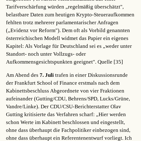
Tarifverschärfung würden „regelmäßig überschätzt",
belastbare Daten zum heutigen Krypto-Steueraufkommen
fehlten trotz mehrerer parlamentarischer Anfragen
(„Evidenz vor Reform"). Dem oft als Vorbild genannten
österreichischen Modell widmet das Papier ein eigenes
Kapitel: Als Vorlage für Deutschland sei es „weder unter
Standort- noch unter Vollzugs- oder
Aufkommensgesichtspunkten geeignet".
Quelle [35]
Am Abend des
7. Juli
trafen in einer Diskussionsrunde
der Frankfurt School of Finance erstmals nach dem
Kabinettsbeschluss Abgeordnete von vier Fraktionen
aufeinander (Gutting/CDU, Behrens/SPD, Lucks/Grüne,
Vandre/Linke). Der CDU/CSU-Berichterstatter Olav
Gutting kritisierte das Verfahren scharf: „Hier werden
schon Werte im Kabinett beschlossen und eingestellt,
ohne dass überhaupt die Fachpolitiker einbezogen sind,
ohne dass überhaupt ein Referentenentwurf vorliegt. Ich