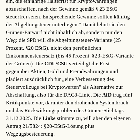
ein, die einjährige Haltefrist für Kryptowährungen
abzuschaffen, nach der Gewinne gemäß § 23 EStG
steuerfrei seien. Entsprechende Gewinne sollten künftig
der Abgeltungsteuer unterliegen." Damit lehnt sie den
Grünen-Entwurf nicht inhaltlich ab, sondern nur den
Weg: die SPD will die Abgeltungsteuer-Variante (25
Prozent, §20 EStG), nicht den persönlichen
Einkommensteuersatz (bis 45 Prozent, §23-EStG-Variante
der Grünen). Die
CDU/CSU
verteidigt die Frist
gegenüber Aktien, Gold und Fremdwährungen und
plädiert ausdrücklich für „eine Verbesserung des
Steuervollzugs bei Kryptowerten" als Alternative zur
Abschaffung, also für die DAC8-Linie. Die
AfD
trug fünf
Kritikpunkte vor, darunter den drohenden Systembruch
und das Rückwirkungsproblem des Grünen-Stichtags
31.12.2025. Die
Linke
stimmte zu, will aber den eigenen
Antrag 21/5824: §20-EStG-Lösung plus
Wegzugsbesteuerung.