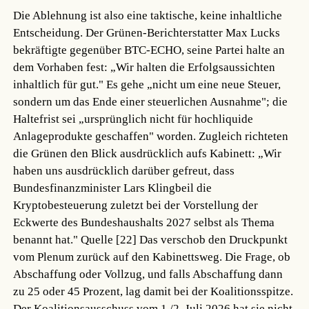
Die Ablehnung ist also eine taktische, keine inhaltliche
Entscheidung. Der Grünen-Berichterstatter Max Lucks
bekräftigte gegenüber BTC-ECHO, seine Partei halte an
dem Vorhaben fest: „Wir halten die Erfolgsaussichten
inhaltlich für gut." Es gehe „nicht um eine neue Steuer,
sondern um das Ende einer steuerlichen Ausnahme"; die
Haltefrist sei „ursprünglich nicht für hochliquide
Anlageprodukte geschaffen" worden. Zugleich richteten
die Grünen den Blick ausdrücklich aufs Kabinett: „Wir
haben uns ausdrücklich darüber gefreut, dass
Bundesfinanzminister Lars Klingbeil die
Kryptobesteuerung zuletzt bei der Vorstellung der
Eckwerte des Bundeshaushalts 2027 selbst als Thema
benannt hat."
Quelle [22]
Das verschob den Druckpunkt
vom Plenum zurück auf den Kabinettsweg. Die Frage, ob
Abschaffung oder Vollzug, und falls Abschaffung dann
zu 25 oder 45 Prozent, lag damit bei der Koalitionsspitze.
Der Koalitionsausschuss vom 1./2. Juli 2026 hat sie nicht