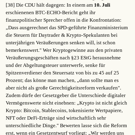
[38]
Die CDU hält dagegen: In einem am
10. Juli
erschienenen BTC-ECHO-Bericht geht ihr
finanzpolitischer Sprecher offen in die Konfrontation:
„Dass ausgerechnet das SPD-geführte Finanzministerium
die Steuern für Daytrader & Krypto-Spekulanten bei
unterjährigen Veräußerungen senken will, ist schon
bemerkenswert." Wer Kryptogewinne aus den privaten
Veräußerungsgeschäften nach §23 EStG herausnehme
und der Abgeltungsteuer unterwerfe, senke für
Spitzenverdiener den Steuersatz von bis zu 45 auf 25
Prozent; das könne man machen, „dann sollte man es
aber nicht als große Gerechtigkeitsreform verkaufen".
Zudem dürfe der Gesetzgeber die Unterschiede digitaler
Vermögenswerte nicht einebnen: „Krypto ist nicht gleich
Krypto: Bitcoin, Stablecoins, tokenisierte Wertpapiere,
NFT oder DeFi-Erträge sind wirtschaftlich sehr
unterschiedliche Dinge." Bewerten lasse sich die Reform
erst, wenn ein Gesetzentwurf vorliegt: „Wir werden uns