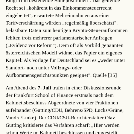
Eingriff in bestehende Haltepositionen". Das geltende
Recht sei „kohärent in das Einkommensteuerrecht
eingebettet"; erwartete Mehreinnahmen aus einer
Tarifverschärfung würden „regelmäßig überschätzt",
belastbare Daten zum heutigen Krypto-Steueraufkommen
fehlten trotz mehrerer parlamentarischer Anfragen
(„Evidenz vor Reform"). Dem oft als Vorbild genannten
österreichischen Modell widmet das Papier ein eigenes
Kapitel: Als Vorlage für Deutschland sei es „weder unter
Standort- noch unter Vollzugs- oder
Aufkommensgesichtspunkten geeignet".
Quelle [35]
Am Abend des
7. Juli
trafen in einer Diskussionsrunde
der Frankfurt School of Finance erstmals nach dem
Kabinettsbeschluss Abgeordnete von vier Fraktionen
aufeinander (Gutting/CDU, Behrens/SPD, Lucks/Grüne,
Vandre/Linke). Der CDU/CSU-Berichterstatter Olav
Gutting kritisierte das Verfahren scharf: „Hier werden
schon Werte im Kabinett beschlossen und eingestellt,