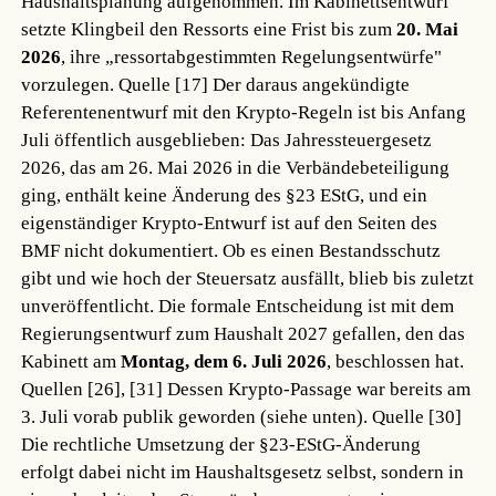
Haushaltsplanung aufgenommen. Im Kabinettsentwurf
setzte Klingbeil den Ressorts eine Frist bis zum
20. Mai
2026
, ihre „ressortabgestimmten Regelungsentwürfe"
vorzulegen.
Quelle [17]
Der daraus angekündigte
Referentenentwurf mit den Krypto-Regeln ist bis Anfang
Juli öffentlich ausgeblieben: Das Jahressteuergesetz
2026, das am 26. Mai 2026 in die Verbändebeteiligung
ging, enthält keine Änderung des §23 EStG, und ein
eigenständiger Krypto-Entwurf ist auf den Seiten des
BMF nicht dokumentiert. Ob es einen Bestandsschutz
gibt und wie hoch der Steuersatz ausfällt, blieb bis zuletzt
unveröffentlicht. Die formale Entscheidung ist mit dem
Regierungsentwurf zum Haushalt 2027 gefallen, den das
Kabinett am
Montag, dem 6. Juli 2026
, beschlossen hat.
Quellen [26], [31]
Dessen Krypto-Passage war bereits am
3. Juli vorab publik geworden (siehe unten).
Quelle [30]
Die rechtliche Umsetzung der §23-EStG-Änderung
erfolgt dabei nicht im Haushaltsgesetz selbst, sondern in