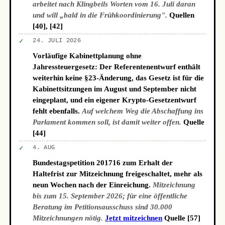
arbeitet nach Klingbeils Worten vom 16. Juli daran
und will „bald in die Frühkoordinierung".
Quellen
[40], [42]
✓
24. JULI 2026
Vorläufige Kabinettplanung ohne
Jahressteuergesetz: Der Referentenentwurf enthält
weiterhin keine §23-Änderung, das Gesetz ist für die
Kabinettsitzungen im August und September nicht
eingeplant, und ein eigener Krypto-Gesetzentwurf
fehlt ebenfalls.
Auf welchem Weg die Abschaffung ins
Parlament kommen soll, ist damit weiter offen.
Quelle
[44]
✓
4. AUG
Bundestagspetition 201716 zum Erhalt der
Haltefrist zur Mitzeichnung freigeschaltet, mehr als
neun Wochen nach der Einreichung.
Mitzeichnung
bis zum 15. September 2026; für eine öffentliche
Beratung im Petitionsausschuss sind 30.000
Mitzeichnungen nötig.
Jetzt mitzeichnen
Quelle [57]