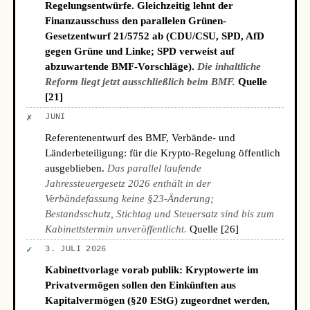
Regelungsentwürfe. Gleichzeitig lehnt der
Finanzausschuss den parallelen Grünen-
Gesetzentwurf 21/5752 ab (CDU/CSU, SPD, AfD
gegen Grüne und Linke; SPD verweist auf
abzuwartende BMF-Vorschläge).
Die inhaltliche
Reform liegt jetzt ausschließlich beim BMF.
Quelle
[21]
✗
JUNI
Referentenentwurf des BMF, Verbände- und
Länderbeteiligung: für die Krypto-Regelung öffentlich
ausgeblieben.
Das parallel laufende
Jahressteuergesetz 2026 enthält in der
Verbändefassung keine §23-Änderung;
Bestandsschutz, Stichtag und Steuersatz sind bis zum
Kabinettstermin unveröffentlicht.
Quelle [26]
✓
3. JULI 2026
Kabinettvorlage vorab publik: Kryptowerte im
Privatvermögen sollen den Einkünften aus
Kapitalvermögen (§20 EStG) zugeordnet werden,