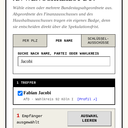
Wähle einen oder mehrere Bundestagsabgeordnete aus.
Abgeordnete des Finanzausschusses und des
Haushaltsausschusses tragen ein eigenes Badge, denn
sie entscheiden direkt über die Spekulationsfrist.
SCHLÜSSEL-
PER PLZ
PER NAME
AUSSCHÜSSE
SUCHE NACH NAME, PARTEI ODER WAHLKREIS
1 TREFFER
Fabian Jacobi
AfD · Wahlkreis 92 Köln I
[Profil ↗]
1
Empfänger
AUSWAHL
LEEREN
ausgewählt