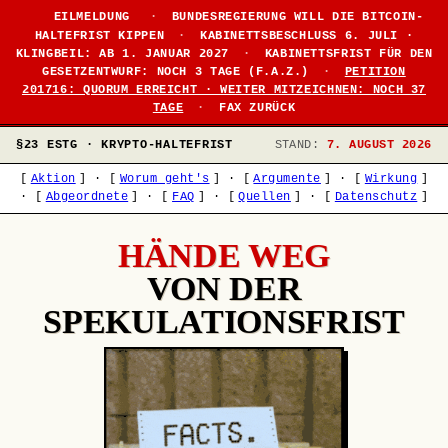
EILMELDUNG
·
BUNDESREGIERUNG WILL DIE BITCOIN-
HALTEFRIST KIPPEN
·
KABINETTSBESCHLUSS 6. JULI ·
KLINGBEIL: AB 1. JANUAR 2027
·
KABINETTSFRIST FÜR DEN
GESETZENTWURF: NOCH 3 TAGE (F.A.Z.)
·
PETITION
201716: QUORUM ERREICHT · WEITER MITZEICHNEN: NOCH 37
TAGE
·
FAX ZURÜCK
§23 ESTG · KRYPTO-HALTEFRIST
STAND:
7. AUGUST 2026
[
Aktion
]
·
[
Worum geht's
]
·
[
Argumente
]
·
[
Wirkung
]
·
[
Abgeordnete
]
·
[
FAQ
]
·
[
Quellen
]
·
[
Datenschutz
]
HÄNDE WEG
VON DER
SPEKULATIONSFRIST