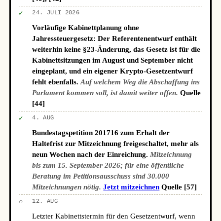
✓
24. JULI 2026
Vorläufige Kabinettplanung ohne
Jahressteuergesetz: Der Referentenentwurf enthält
weiterhin keine §23-Änderung, das Gesetz ist für die
Kabinettsitzungen im August und September nicht
eingeplant, und ein eigener Krypto-Gesetzentwurf
fehlt ebenfalls.
Auf welchem Weg die Abschaffung ins
Parlament kommen soll, ist damit weiter offen.
Quelle
[44]
✓
4. AUG
Bundestagspetition 201716 zum Erhalt der
Haltefrist zur Mitzeichnung freigeschaltet, mehr als
neun Wochen nach der Einreichung.
Mitzeichnung
bis zum 15. September 2026; für eine öffentliche
Beratung im Petitionsausschuss sind 30.000
Mitzeichnungen nötig.
Jetzt mitzeichnen
Quelle [57]
○
12. AUG
Letzter Kabinettstermin für den Gesetzentwurf, wenn