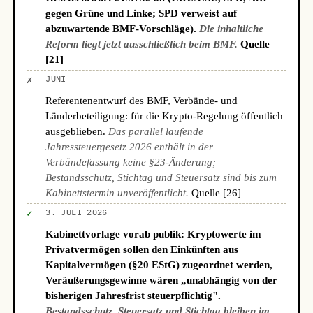
gegen Grüne und Linke; SPD verweist auf
abzuwartende BMF-Vorschläge).
Die inhaltliche
Reform liegt jetzt ausschließlich beim BMF.
Quelle
[21]
✗
JUNI
Referentenentwurf des BMF, Verbände- und
Länderbeteiligung: für die Krypto-Regelung öffentlich
ausgeblieben.
Das parallel laufende
Jahressteuergesetz 2026 enthält in der
Verbändefassung keine §23-Änderung;
Bestandsschutz, Stichtag und Steuersatz sind bis zum
Kabinettstermin unveröffentlicht.
Quelle [26]
✓
3. JULI 2026
Kabinettvorlage vorab publik: Kryptowerte im
Privatvermögen sollen den Einkünften aus
Kapitalvermögen (§20 EStG) zugeordnet werden,
Veräußerungsgewinne wären „unabhängig von der
bisherigen Jahresfrist steuerpflichtig".
Bestandsschutz, Steuersatz und Stichtag bleiben im