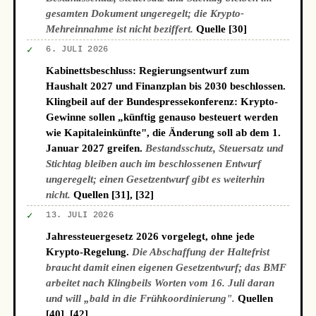
gesamten Dokument ungeregelt; die Krypto-
Mehreinnahme ist nicht beziffert.
Quelle [30]
✓
6. JULI 2026
Kabinettsbeschluss: Regierungsentwurf zum
Haushalt 2027 und Finanzplan bis 2030 beschlossen.
Klingbeil auf der Bundespressekonferenz: Krypto-
Gewinne sollen „künftig genauso besteuert werden
wie Kapitaleinkünfte", die Änderung soll ab dem 1.
Januar 2027 greifen.
Bestandsschutz, Steuersatz und
Stichtag bleiben auch im beschlossenen Entwurf
ungeregelt; einen Gesetzentwurf gibt es weiterhin
nicht.
Quellen [31], [32]
✓
13. JULI 2026
Jahressteuergesetz 2026 vorgelegt, ohne jede
Krypto-Regelung.
Die Abschaffung der Haltefrist
braucht damit einen eigenen Gesetzentwurf; das BMF
arbeitet nach Klingbeils Worten vom 16. Juli daran
und will „bald in die Frühkoordinierung".
Quellen
[40], [42]