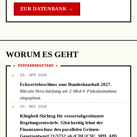
ZUR DATENBANK →
WORUM ES GEHT
★ VERFAHRENSSTAND ★
✓
29. APR 2026
Eckwertebeschluss zum Bundeshaushalt 2027.
Bitcoin-Verschärfung als 2-Mrd-€-Fiskalannahme
eingeplant.
✓
20. MAI 2026
Klingbeil-Stichtag für ressortabgestimmte
Regelungsentwürfe. Gleichzeitig lehnt der
Finanzausschuss den parallelen Grünen-
Gesetzentwurf 21/5752 ab (CDU/CSU, SPD, AfD