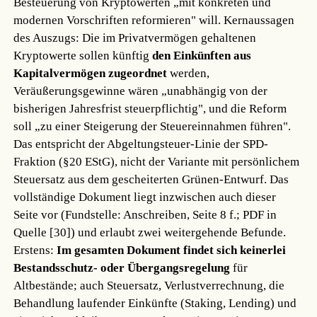
Besteuerung von Kryptowerten „mit konkreten und
modernen Vorschriften reformieren" will. Kernaussagen
des Auszugs: Die im Privatvermögen gehaltenen
Kryptowerte sollen künftig
den Einkünften aus
Kapitalvermögen zugeordnet
werden,
Veräußerungsgewinne wären „unabhängig von der
bisherigen Jahresfrist steuerpflichtig", und die Reform
soll „zu einer Steigerung der Steuereinnahmen führen".
Das entspricht der Abgeltungsteuer-Linie der SPD-
Fraktion (§20 EStG), nicht der Variante mit persönlichem
Steuersatz aus dem gescheiterten Grünen-Entwurf. Das
vollständige Dokument liegt inzwischen auch dieser
Seite vor (Fundstelle: Anschreiben, Seite 8 f.; PDF in
Quelle [30]) und erlaubt zwei weitergehende Befunde.
Erstens:
Im gesamten Dokument findet sich keinerlei
Bestandsschutz- oder Übergangsregelung
für
Altbestände; auch Steuersatz, Verlustverrechnung, die
Behandlung laufender Einkünfte (Staking, Lending) und