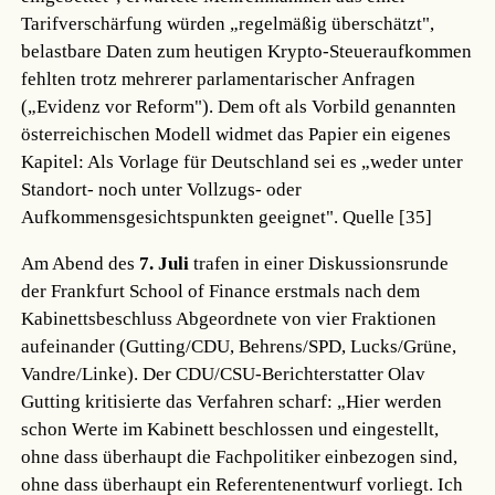
Tarifverschärfung würden „regelmäßig überschätzt",
belastbare Daten zum heutigen Krypto-Steueraufkommen
fehlten trotz mehrerer parlamentarischer Anfragen
(„Evidenz vor Reform"). Dem oft als Vorbild genannten
österreichischen Modell widmet das Papier ein eigenes
Kapitel: Als Vorlage für Deutschland sei es „weder unter
Standort- noch unter Vollzugs- oder
Aufkommensgesichtspunkten geeignet".
Quelle [35]
Am Abend des
7. Juli
trafen in einer Diskussionsrunde
der Frankfurt School of Finance erstmals nach dem
Kabinettsbeschluss Abgeordnete von vier Fraktionen
aufeinander (Gutting/CDU, Behrens/SPD, Lucks/Grüne,
Vandre/Linke). Der CDU/CSU-Berichterstatter Olav
Gutting kritisierte das Verfahren scharf: „Hier werden
schon Werte im Kabinett beschlossen und eingestellt,
ohne dass überhaupt die Fachpolitiker einbezogen sind,
ohne dass überhaupt ein Referentenentwurf vorliegt. Ich