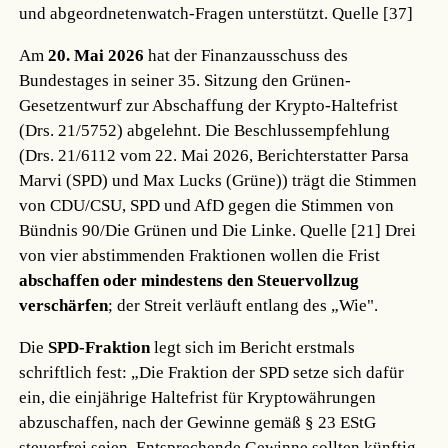
und abgeordnetenwatch-Fragen unterstützt.
Quelle [37]
Am
20. Mai 2026
hat der Finanzausschuss des
Bundestages in seiner 35. Sitzung den Grünen-
Gesetzentwurf zur Abschaffung der Krypto-Haltefrist
(Drs. 21/5752) abgelehnt. Die Beschlussempfehlung
(Drs. 21/6112 vom 22. Mai 2026, Berichterstatter Parsa
Marvi (SPD) und Max Lucks (Grüne)) trägt die Stimmen
von CDU/CSU, SPD und AfD gegen die Stimmen von
Bündnis 90/Die Grünen und Die Linke.
Quelle [21]
Drei
von vier abstimmenden Fraktionen wollen die Frist
abschaffen oder mindestens den Steuervollzug
verschärfen
; der Streit verläuft entlang des „Wie".
Die
SPD-Fraktion
legt sich im Bericht erstmals
schriftlich fest: „Die Fraktion der SPD setze sich dafür
ein, die einjährige Haltefrist für Kryptowährungen
abzuschaffen, nach der Gewinne gemäß § 23 EStG
steuerfrei seien. Entsprechende Gewinne sollten künftig