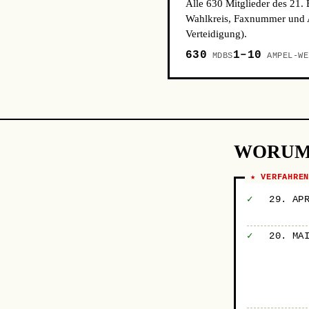
Alle 630 Mitglieder des 21.
Wahlkreis, Faxnummer und A
Verteidigung).
630
1–10
MDBS
AMPEL-WE
WORUM
★ VERFAHRE
✓
29. AP
✓
20. MA