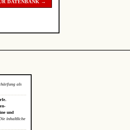
UR DATENBANK →
chärfung als
rfe.
en-
üne und
Die inhaltliche