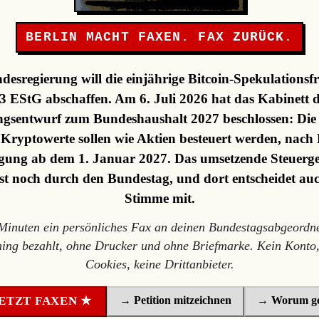
BERLIN MACHT FAXEN. FAX ZURÜCK.
desregierung will die einjährige Bitcoin-Spekulationsfr
3 EStG abschaffen. Am 6. Juli 2026 hat das Kabinett 
gsentwurf zum Bundeshaushalt 2027 beschlossen: Die F
, Kryptowerte sollen wie Aktien besteuert werden, nach 
ung ab dem 1. Januar 2027. Das umsetzende Steuerge
st noch durch den Bundestag, und dort entscheidet au
Stimme mit.
 Minuten ein persönliches Fax an deinen Bundestagsabgeordne
ning bezahlt, ohne Drucker und ohne Briefmarke. Kein Konto,
Cookies, keine Drittanbieter.
→ Petition mitzeichnen
→ Worum ge
ETZT FAXEN ★