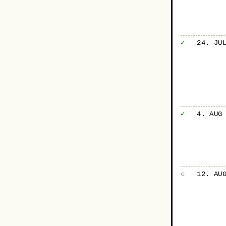
✓
24. JU
✓
4. AUG
○
12. AU