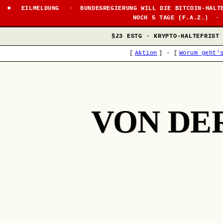
●
EILMELDUNG
·
BUNDESREGIERUNG WILL DIE BITCOIN-HALT
NOCH 5 TAGE (F.A.Z.)
·
§23 ESTG · KRYPTO-HALTEFRIST
[
Aktion
]
·
[
Worum geht'
VON DE