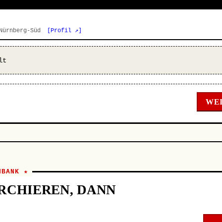
 Nürnberg-Süd
[Profil ↗]
lt
WEI
NBANK ★
RCHIEREN, DANN