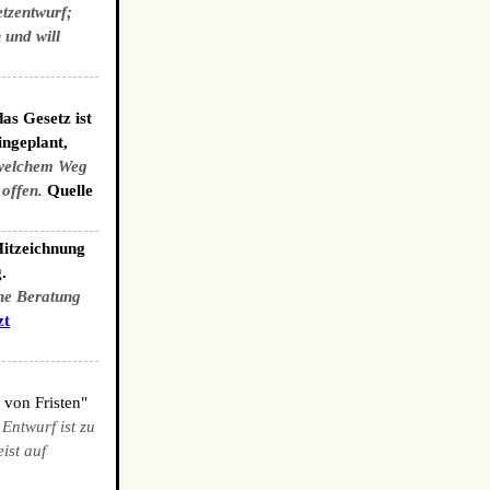
etzentwurf;
 und will
as Gesetz ist
ingeplant,
welchem Weg
 offen.
Quelle
Mitzeichnung
.
che Beratung
zt
 von Fristen"
 Entwurf ist zu
ist auf