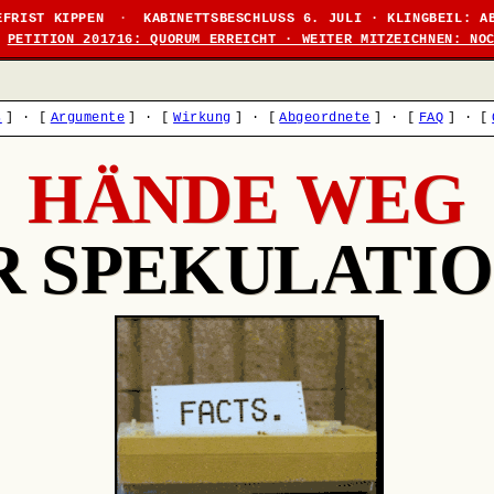
EFRIST KIPPEN
·
KABINETTSBESCHLUSS 6. JULI · KLINGBEIL: A
PETITION 201716: QUORUM ERREICHT · WEITER MITZEICHNEN: NO
s
]
·
[
Argumente
]
·
[
Wirkung
]
·
[
Abgeordnete
]
·
[
FAQ
]
·
[
HÄNDE WEG
R SPEKULATIO