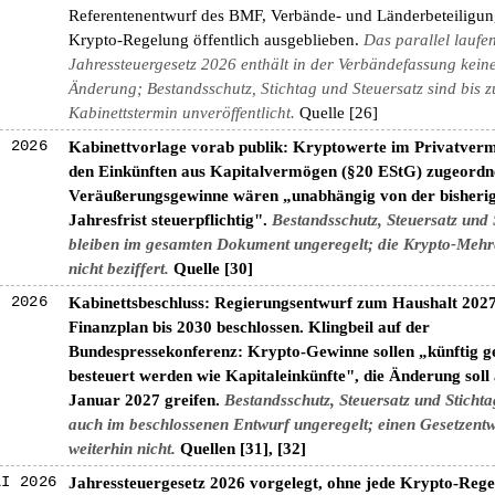
Referentenentwurf des BMF, Verbände- und Länderbeteiligung
Krypto-Regelung öffentlich ausgeblieben.
Das parallel laufe
Jahressteuergesetz 2026 enthält in der Verbändefassung kein
Änderung; Bestandsschutz, Stichtag und Steuersatz sind bis 
Kabinettstermin unveröffentlicht.
Quelle [26]
I 2026
Kabinettvorlage vorab publik: Kryptowerte im Privatverm
den Einkünften aus Kapitalvermögen (§20 EStG) zugeordn
Veräußerungsgewinne wären „unabhängig von der bisheri
Jahresfrist steuerpflichtig".
Bestandsschutz, Steuersatz und 
bleiben im gesamten Dokument ungeregelt; die Krypto-Mehr
nicht beziffert.
Quelle [30]
I 2026
Kabinettsbeschluss: Regierungsentwurf zum Haushalt 202
Finanzplan bis 2030 beschlossen. Klingbeil auf der
Bundespressekonferenz: Krypto-Gewinne sollen „künftig 
besteuert werden wie Kapitaleinkünfte", die Änderung soll
Januar 2027 greifen.
Bestandsschutz, Steuersatz und Stichta
auch im beschlossenen Entwurf ungeregelt; einen Gesetzentw
weiterhin nicht.
Quellen [31], [32]
LI 2026
Jahressteuergesetz 2026 vorgelegt, ohne jede Krypto-Reg