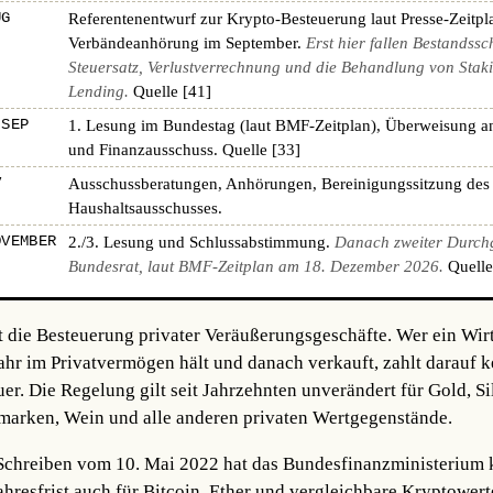
UG
Referentenentwurf zur Krypto-Besteuerung laut Presse-Zeitpl
Verbändeanhörung im September.
Erst hier fallen Bestandssc
Steuersatz, Verlustverrechnung und die Behandlung von Stak
Lending.
Quelle [41]
 SEP
1. Lesung im Bundestag (laut BMF-Zeitplan), Überweisung a
und Finanzausschuss.
Quelle [33]
V
Ausschussberatungen, Anhörungen, Bereinigungssitzung des
Haushaltsausschusses.
OVEMBER
2./3. Lesung und Schlussabstimmung.
Danach zweiter Durch
Bundesrat, laut BMF-Zeitplan am 18. Dezember 2026.
Quelle
t die Besteuerung privater Veräußerungsgeschäfte. Wer ein Wir
Jahr im Privatvermögen hält und danach verkauft, zahlt darauf k
. Die Regelung gilt seit Jahrzehnten unverändert für Gold, Sil
fmarken, Wein und alle anderen privaten Wertgegenstände.
hreiben vom 10. Mai 2022 hat das Bundesfinanzministerium kl
ahresfrist auch für Bitcoin, Ether und vergleichbare Kryptowerte