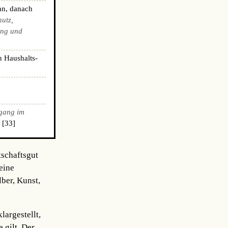
an, danach
hutz,
ing und
n Haushalts-
gang im
 [33]
tschaftsgut
eine
ber, Kunst,
argestellt,
 gilt. Der