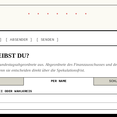
ABSENDER
SENDEN
IBST DU?
undestagsabgeordnete aus. Abgeordnete des Finanzausschusses und de
nn sie entscheiden direkt über die Spekulationsfrist.
PER NAME
SCH
EI ODER WAHLKREIS