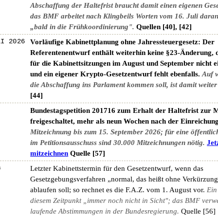
Abschaffung der Haltefrist braucht damit einen eigenen Ges
das BMF arbeitet nach Klingbeils Worten vom 16. Juli daran
„bald in die Frühkoordinierung".
Quellen [40], [42]
LI 2026
Vorläufige Kabinettplanung ohne Jahressteuergesetz: Der
Referentenentwurf enthält weiterhin keine §23-Änderung, d
für die Kabinettsitzungen im August und September nicht e
und ein eigener Krypto-Gesetzentwurf fehlt ebenfalls.
Auf 
die Abschaffung ins Parlament kommen soll, ist damit weiter
[44]
Bundestagspetition 201716 zum Erhalt der Haltefrist zur 
freigeschaltet, mehr als neun Wochen nach der Einreichung
Mitzeichnung bis zum 15. September 2026; für eine öffentli
im Petitionsausschuss sind 30.000 Mitzeichnungen nötig.
Jet
mitzeichnen
Quelle [57]
G
Letzter Kabinettstermin für den Gesetzentwurf, wenn das
Gesetzgebungsverfahren „normal, das heißt ohne Verkürzung
ablaufen soll; so rechnet es die F.A.Z. vom 1. August vor.
Ein
diesem Zeitpunkt „immer noch nicht in Sicht"; das BMF verwe
laufende Abstimmungen in der Bundesregierung.
Quelle [56]