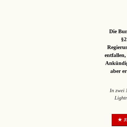
Die Bun
§2
Regierun
entfallen
Ankündig
aber er
In zwei
Light
★ J