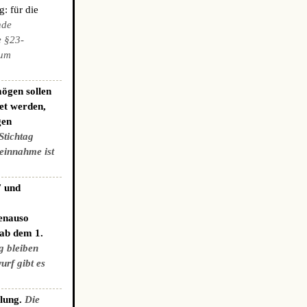
: für die
nde
e §23-
zum
ögen sollen
et werden,
gen
Stichtag
einnahme ist
7 und
genauso
 ab dem 1.
g bleiben
urf gibt es
elung.
Die