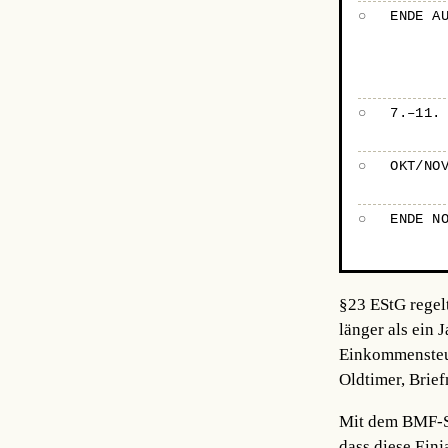
○
ENDE A
○
7.–11.
○
OKT/NO
○
ENDE N
§23 EStG regel
länger als ein 
Einkommensteuer
Oldtimer, Brie
Mit dem BMF-Sc
dass diese Einj