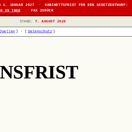
B 1. JANUAR 2027
·
KABINETTSFRIST FÜR DEN GESETZENTWURF:
CH 39 TAGE
·
FAX ZURÜCK
STAND:
7. AUGUST 2026
Quellen
]
·
[
Datenschutz
]
NSFRIST