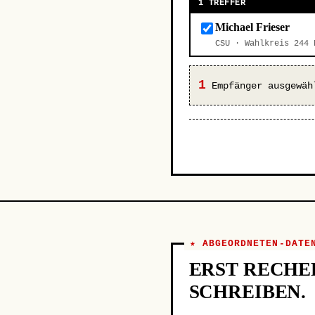
1 TREFFER
Michael Frieser
CSU · Wahlkreis 244
1
Empfänger ausgewäh
★ ABGEORDNETEN-DATE
ERST RECHE
SCHREIBEN.