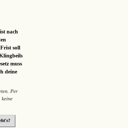
ist nach
den
rist soll
Klingbeils
setz muss
ch deine
ten. Per
 keine
ht's?