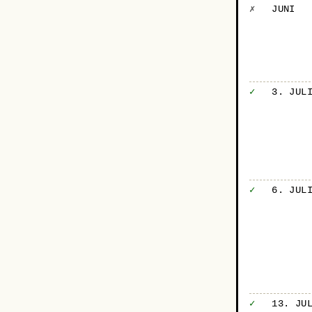
✗
JUNI
✓
3. JUL
✓
6. JUL
✓
13. JU