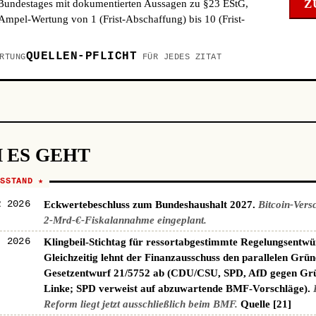
Z
 Bundestages mit dokumentierten Aussagen zu §23 EStG,
mpel-Wertung von 1 (Frist-Abschaffung) bis 10 (Frist-
QUELLEN-PFLICHT
RTUNG
FÜR JEDES ZITAT
 ES GEHT
NSSTAND ★
R 2026
Eckwertebeschluss zum Bundeshaushalt 2027.
Bitcoin-Vers
2-Mrd-€-Fiskalannahme eingeplant.
I 2026
Klingbeil-Stichtag für ressortabgestimmte Regelungsentwü
Gleichzeitig lehnt der Finanzausschuss den parallelen Grün
Gesetzentwurf 21/5752 ab (CDU/CSU, SPD, AfD gegen Gr
Linke; SPD verweist auf abzuwartende BMF-Vorschläge).
Reform liegt jetzt ausschließlich beim BMF.
Quelle [21]