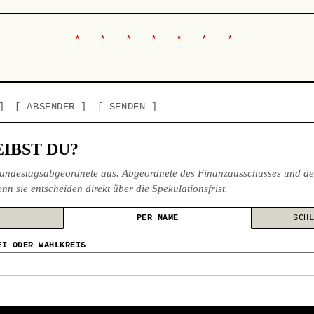
ABSENDER
SENDEN
IBST DU?
undestagsabgeordnete aus. Abgeordnete des Finanzausschusses und de
nn sie entscheiden direkt über die Spekulationsfrist.
PER NAME
SCH
EI ODER WAHLKREIS