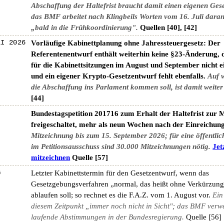
Abschaffung der Haltefrist braucht damit einen eigenen Ges
das BMF arbeitet nach Klingbeils Worten vom 16. Juli daran
„bald in die Frühkoordinierung".
Quellen [40], [42]
LI 2026
Vorläufige Kabinettplanung ohne Jahressteuergesetz: Der
Referentenentwurf enthält weiterhin keine §23-Änderung, d
für die Kabinettsitzungen im August und September nicht e
und ein eigener Krypto-Gesetzentwurf fehlt ebenfalls.
Auf 
die Abschaffung ins Parlament kommen soll, ist damit weiter
[44]
Bundestagspetition 201716 zum Erhalt der Haltefrist zur 
freigeschaltet, mehr als neun Wochen nach der Einreichung
Mitzeichnung bis zum 15. September 2026; für eine öffentli
im Petitionsausschuss sind 30.000 Mitzeichnungen nötig.
Jet
mitzeichnen
Quelle [57]
G
Letzter Kabinettstermin für den Gesetzentwurf, wenn das
Gesetzgebungsverfahren „normal, das heißt ohne Verkürzung
ablaufen soll; so rechnet es die F.A.Z. vom 1. August vor.
Ein
diesem Zeitpunkt „immer noch nicht in Sicht"; das BMF verwe
laufende Abstimmungen in der Bundesregierung.
Quelle [56]