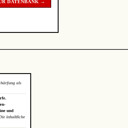
UR DATENBANK →
chärfung als
rfe.
en-
üne und
Die inhaltliche