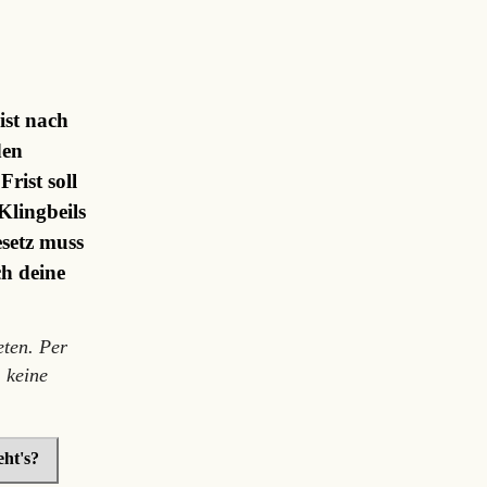
ist nach
den
rist soll
Klingbeils
setz muss
ch deine
ten. Per
 keine
ht's?