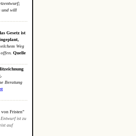
etzentwurf;
 und will
as Gesetz ist
ingeplant,
welchem Weg
 offen.
Quelle
Mitzeichnung
.
che Beratung
zt
 von Fristen"
 Entwurf ist zu
ist auf