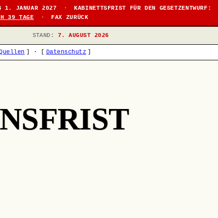
B 1. JANUAR 2027
·
KABINETTSFRIST FÜR DEN GESETZENTWURF:
CH 39 TAGE
·
FAX ZURÜCK
STAND:
7. AUGUST 2026
Quellen
]
·
[
Datenschutz
]
NSFRIST