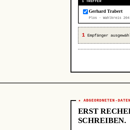
1 TREFFER
Gerhard Trabert
Plos · Wahlkreis 20
1
Empfänger ausgewäh
★ ABGEORDNETEN-DATE
ERST RECHE
SCHREIBEN.