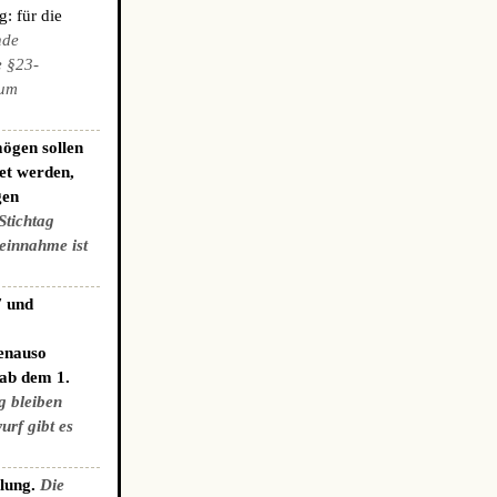
: für die
nde
e §23-
zum
ögen sollen
et werden,
gen
Stichtag
einnahme ist
7 und
genauso
 ab dem 1.
g bleiben
urf gibt es
elung.
Die