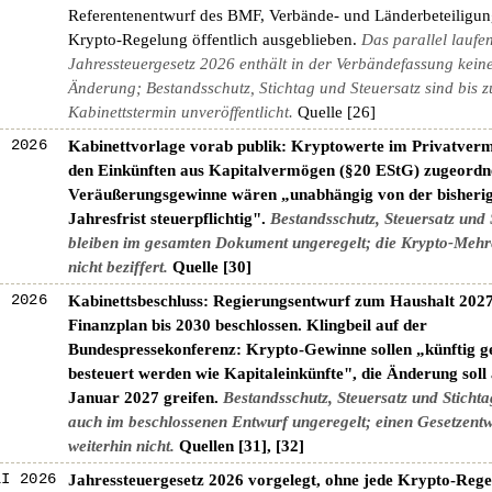
Referentenentwurf des BMF, Verbände- und Länderbeteiligung
Krypto-Regelung öffentlich ausgeblieben.
Das parallel laufe
Jahressteuergesetz 2026 enthält in der Verbändefassung kein
Änderung; Bestandsschutz, Stichtag und Steuersatz sind bis 
Kabinettstermin unveröffentlicht.
Quelle [26]
I 2026
Kabinettvorlage vorab publik: Kryptowerte im Privatverm
den Einkünften aus Kapitalvermögen (§20 EStG) zugeordn
Veräußerungsgewinne wären „unabhängig von der bisheri
Jahresfrist steuerpflichtig".
Bestandsschutz, Steuersatz und 
bleiben im gesamten Dokument ungeregelt; die Krypto-Mehr
nicht beziffert.
Quelle [30]
I 2026
Kabinettsbeschluss: Regierungsentwurf zum Haushalt 202
Finanzplan bis 2030 beschlossen. Klingbeil auf der
Bundespressekonferenz: Krypto-Gewinne sollen „künftig 
besteuert werden wie Kapitaleinkünfte", die Änderung soll
Januar 2027 greifen.
Bestandsschutz, Steuersatz und Stichta
auch im beschlossenen Entwurf ungeregelt; einen Gesetzentw
weiterhin nicht.
Quellen [31], [32]
LI 2026
Jahressteuergesetz 2026 vorgelegt, ohne jede Krypto-Reg