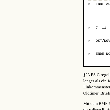
○
ENDE A
○
7.–11.
○
OKT/NO
○
ENDE N
§23 EStG regel
länger als ein 
Einkommensteuer
Oldtimer, Brie
Mit dem BMF-Sc
dass diese Einj