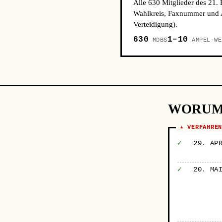
Alle 630 Mitglieder des 21.
Wahlkreis, Faxnummer und A
Verteidigung).
630
1–10
MDBS
AMPEL-WE
WORUM
★ VERFAHRE
✓
29. AP
✓
20. MA