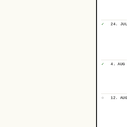
✓
24. JU
✓
4. AUG
○
12. AU