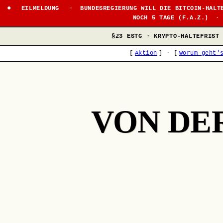
●
EILMELDUNG
·
BUNDESREGIERUNG WILL DIE BITCOIN-HALT
NOCH 5 TAGE (F.A.Z.)
·
§23 ESTG · KRYPTO-HALTEFRIST
[
Aktion
]
·
[
Worum geht'
VON DE