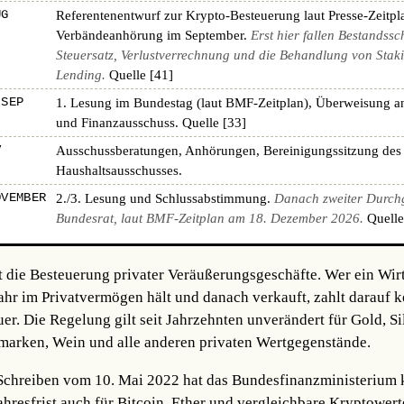
UG
Referentenentwurf zur Krypto-Besteuerung laut Presse-Zeitpl
Verbändeanhörung im September.
Erst hier fallen Bestandssc
Steuersatz, Verlustverrechnung und die Behandlung von Stak
Lending.
Quelle [41]
 SEP
1. Lesung im Bundestag (laut BMF-Zeitplan), Überweisung a
und Finanzausschuss.
Quelle [33]
V
Ausschussberatungen, Anhörungen, Bereinigungssitzung des
Haushaltsausschusses.
OVEMBER
2./3. Lesung und Schlussabstimmung.
Danach zweiter Durch
Bundesrat, laut BMF-Zeitplan am 18. Dezember 2026.
Quelle
t die Besteuerung privater Veräußerungsgeschäfte. Wer ein Wir
Jahr im Privatvermögen hält und danach verkauft, zahlt darauf k
. Die Regelung gilt seit Jahrzehnten unverändert für Gold, Sil
fmarken, Wein und alle anderen privaten Wertgegenstände.
hreiben vom 10. Mai 2022 hat das Bundesfinanzministerium kl
ahresfrist auch für Bitcoin, Ether und vergleichbare Kryptowerte