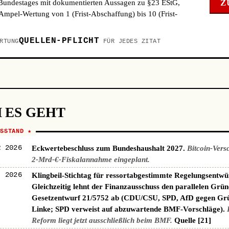
Z
 Bundestages mit dokumentierten Aussagen zu §23 EStG,
mpel-Wertung von 1 (Frist-Abschaffung) bis 10 (Frist-
QUELLEN-PFLICHT
RTUNG
FÜR JEDES ZITAT
 ES GEHT
NSSTAND ★
R 2026
Eckwertebeschluss zum Bundeshaushalt 2027.
Bitcoin-Vers
2-Mrd-€-Fiskalannahme eingeplant.
I 2026
Klingbeil-Stichtag für ressortabgestimmte Regelungsentwü
Gleichzeitig lehnt der Finanzausschuss den parallelen Grün
Gesetzentwurf 21/5752 ab (CDU/CSU, SPD, AfD gegen Gr
Linke; SPD verweist auf abzuwartende BMF-Vorschläge).
Reform liegt jetzt ausschließlich beim BMF.
Quelle [21]