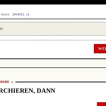
4 Mainz
[Profil ↗]
lt
WEI
NBANK ★
RCHIEREN, DANN