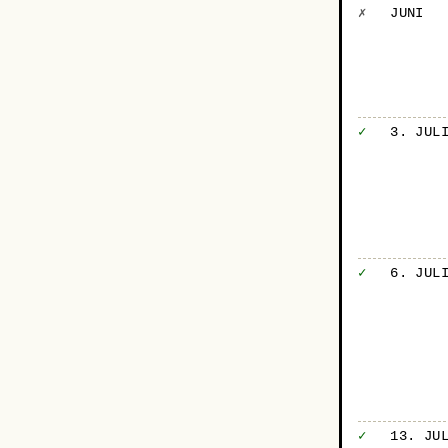
✗
JUNI
✓
3. JUL
✓
6. JUL
✓
13. JU