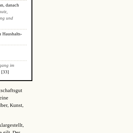
an, danach
hutz,
ing und
n Haushalts-
gang im
 [33]
tschaftsgut
eine
ber, Kunst,
argestellt,
 gilt. Der