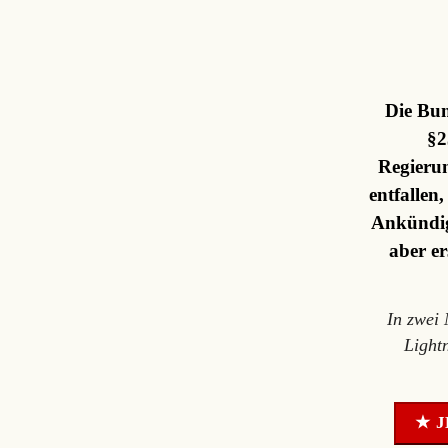
Die Bun
§2
Regierun
entfallen
Ankündig
aber er
In zwei
Light
★ J