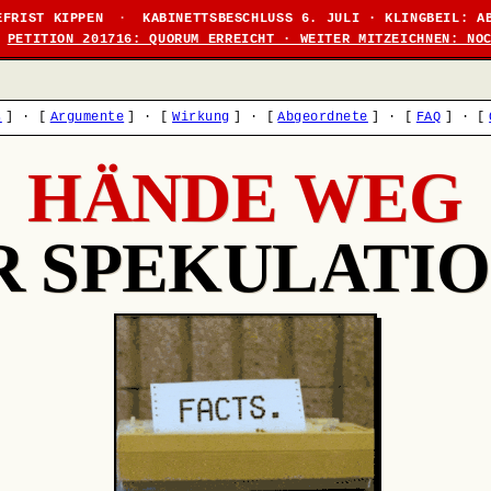
EFRIST KIPPEN
·
KABINETTSBESCHLUSS 6. JULI · KLINGBEIL: A
PETITION 201716: QUORUM ERREICHT · WEITER MITZEICHNEN: NO
s
]
·
[
Argumente
]
·
[
Wirkung
]
·
[
Abgeordnete
]
·
[
FAQ
]
·
[
HÄNDE WEG
R SPEKULATIO