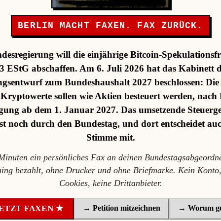
BERLIN MACHT FAXEN. FAX ZURÜCK.
desregierung will die einjährige Bitcoin-Spekulationsfr
3 EStG abschaffen. Am 6. Juli 2026 hat das Kabinett 
gsentwurf zum Bundeshaushalt 2027 beschlossen: Die F
, Kryptowerte sollen wie Aktien besteuert werden, nach 
ung ab dem 1. Januar 2027. Das umsetzende Steuerge
st noch durch den Bundestag, und dort entscheidet au
Stimme mit.
 Minuten ein persönliches Fax an deinen Bundestagsabgeordne
ning bezahlt, ohne Drucker und ohne Briefmarke. Kein Konto,
Cookies, keine Drittanbieter.
→ Petition mitzeichnen
→ Worum ge
ETZT FAXEN ★