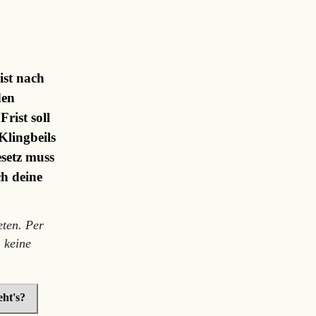
ist nach
den
rist soll
Klingbeils
setz muss
ch deine
ten. Per
 keine
ht's?