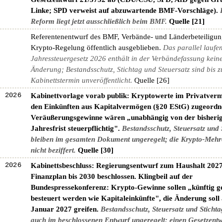
Linke; SPD verweist auf abzuwartende BMF-Vorschläge).
Reform liegt jetzt ausschließlich beim BMF.
Quelle [21]
Referentenentwurf des BMF, Verbände- und Länderbeteiligung
Krypto-Regelung öffentlich ausgeblieben.
Das parallel laufe
Jahressteuergesetz 2026 enthält in der Verbändefassung kein
Änderung; Bestandsschutz, Stichtag und Steuersatz sind bis 
Kabinettstermin unveröffentlicht.
Quelle [26]
I 2026
Kabinettvorlage vorab publik: Kryptowerte im Privatverm
den Einkünften aus Kapitalvermögen (§20 EStG) zugeordn
Veräußerungsgewinne wären „unabhängig von der bisheri
Jahresfrist steuerpflichtig".
Bestandsschutz, Steuersatz und 
bleiben im gesamten Dokument ungeregelt; die Krypto-Mehr
nicht beziffert.
Quelle [30]
I 2026
Kabinettsbeschluss: Regierungsentwurf zum Haushalt 202
Finanzplan bis 2030 beschlossen. Klingbeil auf der
Bundespressekonferenz: Krypto-Gewinne sollen „künftig 
besteuert werden wie Kapitaleinkünfte", die Änderung soll
Januar 2027 greifen.
Bestandsschutz, Steuersatz und Stichta
auch im beschlossenen Entwurf ungeregelt; einen Gesetzentw