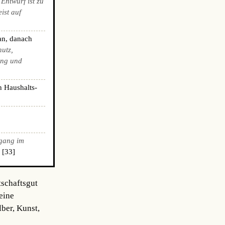
 Entwurf ist zu
ist auf
an, danach
hutz,
ing und
n Haushalts-
gang im
 [33]
tschaftsgut
eine
ber, Kunst,