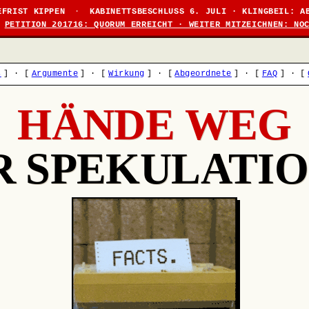
EFRIST KIPPEN
·
KABINETTSBESCHLUSS 6. JULI · KLINGBEIL: A
PETITION 201716: QUORUM ERREICHT · WEITER MITZEICHNEN: NO
s
]
·
[
Argumente
]
·
[
Wirkung
]
·
[
Abgeordnete
]
·
[
FAQ
]
·
[
HÄNDE WEG
R SPEKULATIO