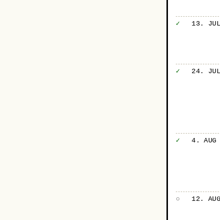
✓
13. JU
✓
24. JU
✓
4. AUG
○
12. AU