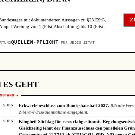
Z
 Bundestages mit dokumentierten Aussagen zu §23 EStG,
mpel-Wertung von 1 (Frist-Abschaffung) bis 10 (Frist-
QUELLEN-PFLICHT
RTUNG
FÜR JEDES ZITAT
 ES GEHT
NSSTAND ★
R 2026
Eckwertebeschluss zum Bundeshaushalt 2027.
Bitcoin-Vers
2-Mrd-€-Fiskalannahme eingeplant.
I 2026
Klingbeil-Stichtag für ressortabgestimmte Regelungsentwü
Gleichzeitig lehnt der Finanzausschuss den parallelen Grün
Gesetzentwurf 21/5752 ab (CDU/CSU, SPD, AfD gegen Gr