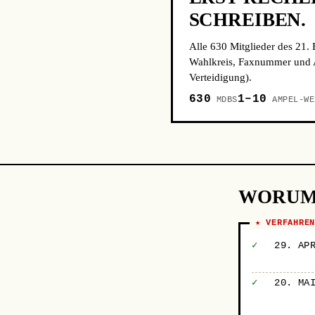
SCHREIBEN.
Alle 630 Mitglieder des 21.
Wahlkreis, Faxnummer und A
Verteidigung).
630
1–10
MDBS
AMPEL-WE
WORUM
★ VERFAHRE
✓
29. AP
✓
20. MA