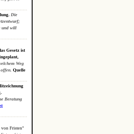
elung.
Die
etzentwurf;
 und will
as Gesetz ist
ingeplant,
welchem Weg
 offen.
Quelle
Mitzeichnung
.
che Beratung
zt
 von Fristen"