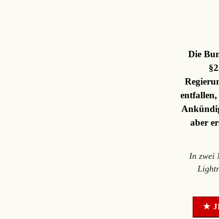
Die Bun
§2
Regierun
entfallen
Ankündig
aber er
In zwei
Light
★ J