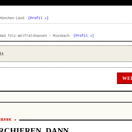
 München-Land
[Profil ↗]
 Bad Tölz-Wolfratshausen – Miesbach
[Profil ↗]
lt
WEI
NBANK ★
RCHIEREN, DANN