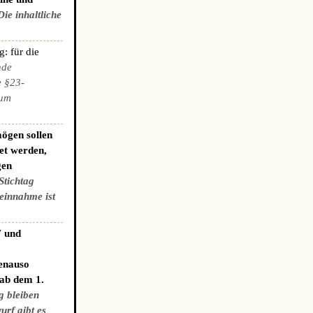
Die inhaltliche
: für die
nde
e §23-
zum
ögen sollen
et werden,
gen
Stichtag
einnahme ist
7 und
genauso
 ab dem 1.
g bleiben
urf gibt es