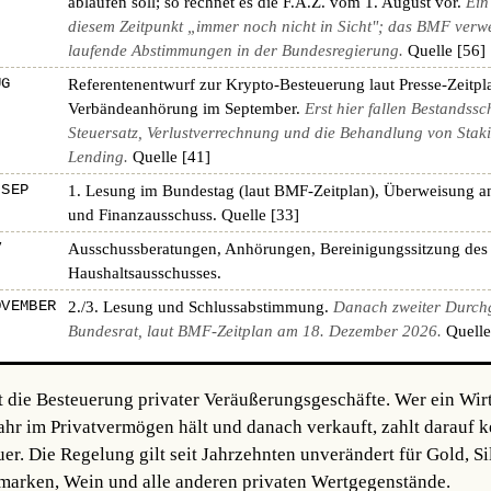
ablaufen soll; so rechnet es die F.A.Z. vom 1. August vor.
Ein
diesem Zeitpunkt „immer noch nicht in Sicht"; das BMF verwe
laufende Abstimmungen in der Bundesregierung.
Quelle [56]
UG
Referentenentwurf zur Krypto-Besteuerung laut Presse-Zeitpl
Verbändeanhörung im September.
Erst hier fallen Bestandssc
Steuersatz, Verlustverrechnung und die Behandlung von Stak
Lending.
Quelle [41]
 SEP
1. Lesung im Bundestag (laut BMF-Zeitplan), Überweisung a
und Finanzausschuss.
Quelle [33]
V
Ausschussberatungen, Anhörungen, Bereinigungssitzung des
Haushaltsausschusses.
OVEMBER
2./3. Lesung und Schlussabstimmung.
Danach zweiter Durch
Bundesrat, laut BMF-Zeitplan am 18. Dezember 2026.
Quelle
t die Besteuerung privater Veräußerungsgeschäfte. Wer ein Wir
Jahr im Privatvermögen hält und danach verkauft, zahlt darauf k
. Die Regelung gilt seit Jahrzehnten unverändert für Gold, Sil
fmarken, Wein und alle anderen privaten Wertgegenstände.