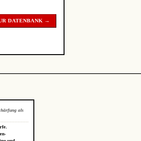
UR DATENBANK →
chärfung als
rfe.
en-
üne und