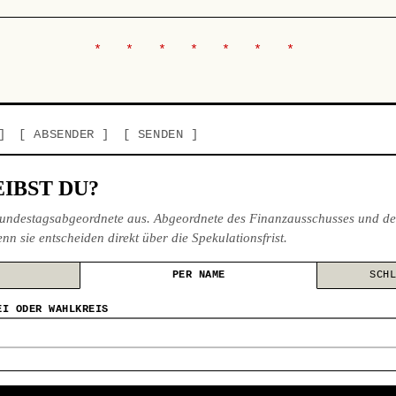
ABSENDER
SENDEN
IBST DU?
undestagsabgeordnete aus. Abgeordnete des Finanzausschusses und de
nn sie entscheiden direkt über die Spekulationsfrist.
PER NAME
SCH
EI ODER WAHLKREIS