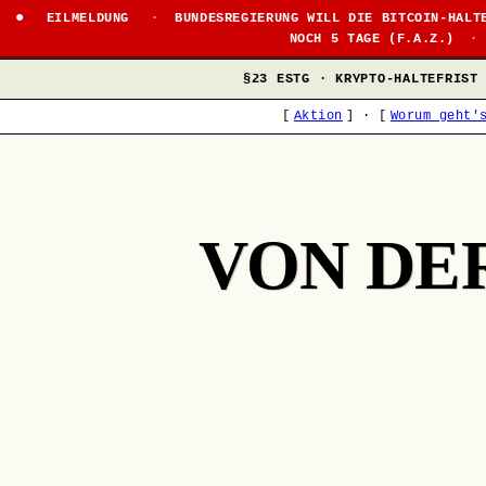
EILMELDUNG
·
BUNDESREGIERUNG WILL DIE BITCOIN-HALT
NOCH 5 TAGE (F.A.Z.)
·
§23 ESTG · KRYPTO-HALTEFRIST
[
Aktion
]
·
[
Worum geht'
VON DE