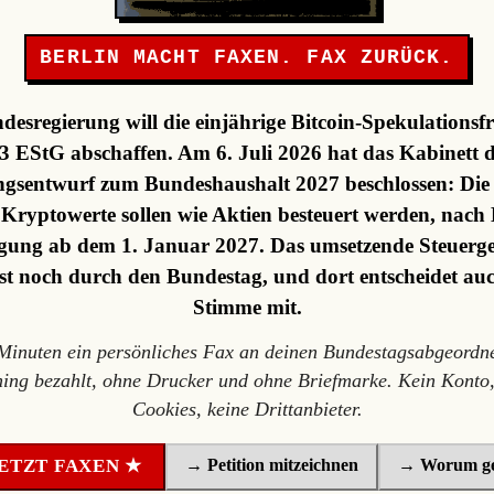
BERLIN MACHT FAXEN. FAX ZURÜCK.
desregierung will die einjährige Bitcoin-Spekulationsfr
3 EStG abschaffen. Am 6. Juli 2026 hat das Kabinett 
gsentwurf zum Bundeshaushalt 2027 beschlossen: Die F
, Kryptowerte sollen wie Aktien besteuert werden, nach 
ung ab dem 1. Januar 2027. Das umsetzende Steuerge
st noch durch den Bundestag, und dort entscheidet au
Stimme mit.
 Minuten ein persönliches Fax an deinen Bundestagsabgeordne
ning bezahlt, ohne Drucker und ohne Briefmarke. Kein Konto,
Cookies, keine Drittanbieter.
→ Petition mitzeichnen
→ Worum ge
ETZT FAXEN ★