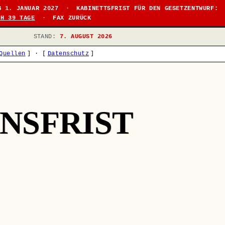
B 1. JANUAR 2027
·
KABINETTSFRIST FÜR DEN GESETZENTWURF:
CH 39 TAGE
·
FAX ZURÜCK
STAND:
7. AUGUST 2026
Quellen
]
·
[
Datenschutz
]
NSFRIST