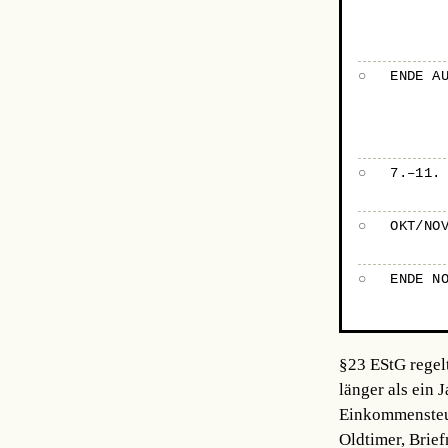
○
ENDE A
○
7.–11.
○
OKT/NO
○
ENDE N
§23 EStG regel
länger als ein 
Einkommensteuer
Oldtimer, Brie