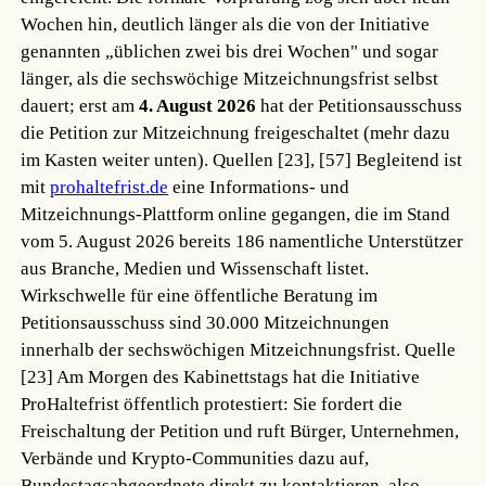
Wochen hin, deutlich länger als die von der Initiative
genannten „üblichen zwei bis drei Wochen" und sogar
länger, als die sechswöchige Mitzeichnungsfrist selbst
dauert; erst am
4. August 2026
hat der Petitionsausschuss
die Petition zur Mitzeichnung freigeschaltet (mehr dazu
im Kasten weiter unten).
Quellen [23], [57]
Begleitend ist
mit
prohaltefrist.de
eine Informations- und
Mitzeichnungs-Plattform online gegangen, die im Stand
vom 5. August 2026 bereits 186 namentliche Unterstützer
aus Branche, Medien und Wissenschaft listet.
Wirkschwelle für eine öffentliche Beratung im
Petitionsausschuss sind 30.000 Mitzeichnungen
innerhalb der sechswöchigen Mitzeichnungsfrist.
Quelle
[23]
Am Morgen des Kabinettstags hat die Initiative
ProHaltefrist öffentlich protestiert: Sie fordert die
Freischaltung der Petition und ruft Bürger, Unternehmen,
Verbände und Krypto-Communities dazu auf,
Bundestagsabgeordnete direkt zu kontaktieren, also