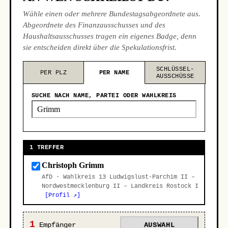
Wähle einen oder mehrere Bundestagsabgeordnete aus.
Abgeordnete des Finanzausschusses und des
Haushaltsausschusses tragen ein eigenes Badge, denn
sie entscheiden direkt über die Spekulationsfrist.
SCHLÜSSEL-
PER PLZ
PER NAME
AUSSCHÜSSE
SUCHE NACH NAME, PARTEI ODER WAHLKREIS
1 TREFFER
Christoph Grimm
AfD · Wahlkreis 13 Ludwigslust-Parchim II –
Nordwestmecklenburg II – Landkreis Rostock I
[Profil ↗]
1
Empfänger
AUSWAHL