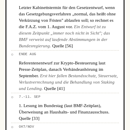
Letzter Kabinettstermin für den Gesetzentwurf, wenn
das Gesetzgebungsverfahren „normal, das heißt ohne
Verkürzung von Fristen" ablaufen soll; so rechnet es
die F.A.Z. vom 1. August vor.
Ein Entwurf ist zu
diesem Zeitpunkt „immer noch nicht in Sicht"; das
BMF verweist auf laufende Abstimmungen in der
Bundesregierung.
Quelle [56]
○
ENDE AUG
Referentenentwurf zur Krypto-Besteuerung laut
Presse-Zeitplan, danach Verbändeanhörung im
September.
Erst hier fallen Bestandsschutz, Steuersatz,
Verlustverrechnung und die Behandlung von Staking
und Lending.
Quelle [41]
○
7.–11. SEP
1. Lesung im Bundestag (laut BMF-Zeitplan),
Überweisung an Haushalts- und Finanzausschuss.
Quelle [33]
○
OKT/NOV