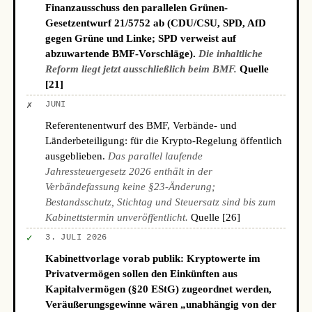
Finanzausschuss den parallelen Grünen-
Gesetzentwurf 21/5752 ab (CDU/CSU, SPD, AfD
gegen Grüne und Linke; SPD verweist auf
abzuwartende BMF-Vorschläge).
Die inhaltliche
Reform liegt jetzt ausschließlich beim BMF.
Quelle
[21]
✗
JUNI
Referentenentwurf des BMF, Verbände- und
Länderbeteiligung: für die Krypto-Regelung öffentlich
ausgeblieben.
Das parallel laufende
Jahressteuergesetz 2026 enthält in der
Verbändefassung keine §23-Änderung;
Bestandsschutz, Stichtag und Steuersatz sind bis zum
Kabinettstermin unveröffentlicht.
Quelle [26]
✓
3. JULI 2026
Kabinettvorlage vorab publik: Kryptowerte im
Privatvermögen sollen den Einkünften aus
Kapitalvermögen (§20 EStG) zugeordnet werden,
Veräußerungsgewinne wären „unabhängig von der