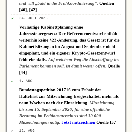
und will „bald in die Frühkoordinierung".
Quellen
[40], [42]
✓
24. JULI 2026
Vorläufige Kabinettplanung ohne
Jahressteuergesetz: Der Referentenentwurf enthält
weiterhin keine §23-Änderung, das Gesetz ist für die
Kabinettsitzungen im August und September nicht
eingeplant, und ein eigener Krypto-Gesetzentwurf
fehlt ebenfalls.
Auf welchem Weg die Abschaffung ins
Parlament kommen soll, ist damit weiter offen.
Quelle
[44]
✓
4. AUG
Bundestagspetition 201716 zum Erhalt der
Haltefrist zur Mitzeichnung freigeschaltet, mehr als
neun Wochen nach der Einreichung.
Mitzeichnung
bis zum 15. September 2026; für eine öffentliche
Beratung im Petitionsausschuss sind 30.000
Mitzeichnungen nötig.
Jetzt mitzeichnen
Quelle [57]
○
12. AUG