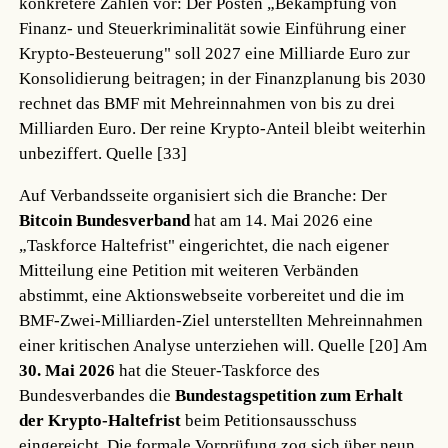
konkretere Zahlen vor: Der Posten „Bekämpfung von
Finanz- und Steuerkriminalität sowie Einführung einer
Krypto-Besteuerung" soll 2027 eine Milliarde Euro zur
Konsolidierung beitragen; in der Finanzplanung bis 2030
rechnet das BMF mit Mehreinnahmen von bis zu drei
Milliarden Euro. Der reine Krypto-Anteil bleibt weiterhin
unbeziffert.
Quelle [33]
Auf Verbandsseite organisiert sich die Branche: Der
Bitcoin Bundesverband
hat am 14. Mai 2026 eine
„Taskforce Haltefrist" eingerichtet, die nach eigener
Mitteilung eine Petition mit weiteren Verbänden
abstimmt, eine Aktionswebseite vorbereitet und die im
BMF-Zwei-Milliarden-Ziel unterstellten Mehreinnahmen
einer kritischen Analyse unterziehen will.
Quelle [20]
Am
30. Mai 2026
hat die Steuer-Taskforce des
Bundesverbandes die
Bundestagspetition zum Erhalt
der Krypto-Haltefrist
beim Petitionsausschuss
eingereicht. Die formale Vorprüfung zog sich über neun