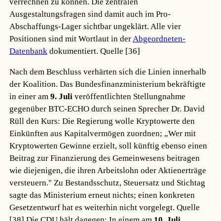
verrechnen zu können. Die zentralen
Ausgestaltungsfragen sind damit auch im Pro-
Abschaffungs-Lager sichtbar ungeklärt. Alle vier
Positionen sind mit Wortlaut in der
Abgeordneten-
Datenbank
dokumentiert.
Quelle [36]
Nach dem Beschluss verhärten sich die Linien innerhalb
der Koalition. Das Bundesfinanzministerium bekräftigte
in einer am
9. Juli
veröffentlichten Stellungnahme
gegenüber BTC-ECHO durch seinen Sprecher Dr. David
Rüll den Kurs: Die Regierung wolle Kryptowerte den
Einkünften aus Kapitalvermögen zuordnen; „Wer mit
Kryptowerten Gewinne erzielt, soll künftig ebenso einen
Beitrag zur Finanzierung des Gemeinwesens beitragen
wie diejenigen, die ihren Arbeitslohn oder Aktienerträge
versteuern." Zu Bestandsschutz, Steuersatz und Stichtag
sagte das Ministerium erneut nichts; einen konkreten
Gesetzentwurf hat es weiterhin nicht vorgelegt.
Quelle
[38]
Die CDU hält dagegen: In einem am
10. Juli