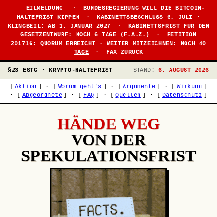
EILMELDUNG
·
BUNDESREGIERUNG WILL DIE BITCOIN-
HALTEFRIST KIPPEN
·
KABINETTSBESCHLUSS 6. JULI ·
KLINGBEIL: AB 1. JANUAR 2027
·
KABINETTSFRIST FÜR DEN
GESETZENTWURF: NOCH 6 TAGE (F.A.Z.)
·
PETITION
201716: QUORUM ERREICHT · WEITER MITZEICHNEN: NOCH 40
TAGE
·
FAX ZURÜCK
§23 ESTG · KRYPTO-HALTEFRIST
STAND:
6. AUGUST 2026
[
Aktion
]
·
[
Worum geht's
]
·
[
Argumente
]
·
[
Wirkung
]
·
[
Abgeordnete
]
·
[
FAQ
]
·
[
Quellen
]
·
[
Datenschutz
]
HÄNDE WEG
VON DER
SPEKULATIONSFRIST