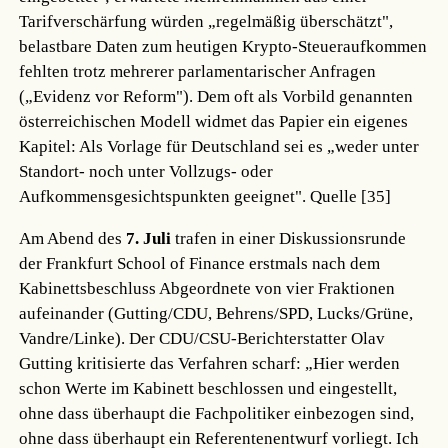
Tarifverschärfung würden „regelmäßig überschätzt",
belastbare Daten zum heutigen Krypto-Steueraufkommen
fehlten trotz mehrerer parlamentarischer Anfragen
(„Evidenz vor Reform"). Dem oft als Vorbild genannten
österreichischen Modell widmet das Papier ein eigenes
Kapitel: Als Vorlage für Deutschland sei es „weder unter
Standort- noch unter Vollzugs- oder
Aufkommensgesichtspunkten geeignet".
Quelle [35]
Am Abend des
7. Juli
trafen in einer Diskussionsrunde
der Frankfurt School of Finance erstmals nach dem
Kabinettsbeschluss Abgeordnete von vier Fraktionen
aufeinander (Gutting/CDU, Behrens/SPD, Lucks/Grüne,
Vandre/Linke). Der CDU/CSU-Berichterstatter Olav
Gutting kritisierte das Verfahren scharf: „Hier werden
schon Werte im Kabinett beschlossen und eingestellt,
ohne dass überhaupt die Fachpolitiker einbezogen sind,
ohne dass überhaupt ein Referentenentwurf vorliegt. Ich