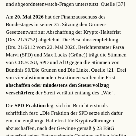
und abgeordnetenwatch-Fragen unterstützt.
Quelle [37]
Am
20. Mai 2026
hat der Finanzausschuss des
Bundestages in seiner 35. Sitzung den Grünen-
Gesetzentwurf zur Abschaffung der Krypto-Haltefrist
(Drs. 21/5752) abgelehnt. Die Beschlussempfehlung
(Drs. 21/6112 vom 22. Mai 2026, Berichterstatter Parsa
Marvi (SPD) und Max Lucks (Grüne)) trägt die Stimmen
von CDU/CSU, SPD und AfD gegen die Stimmen von
Bündnis 90/Die Grünen und Die Linke.
Quelle [21]
Drei
von vier abstimmenden Fraktionen wollen die Frist
abschaffen oder mindestens den Steuervollzug
verschärfen
; der Streit verläuft entlang des „Wie".
Die
SPD-Fraktion
legt sich im Bericht erstmals
schriftlich fest: „Die Fraktion der SPD setze sich dafür
ein, die einjährige Haltefrist für Kryptowährungen
abzuschaffen, nach der Gewinne gemäß § 23 EStG
steuerfrei seien. Entsprechende Gewinne sollten künftig