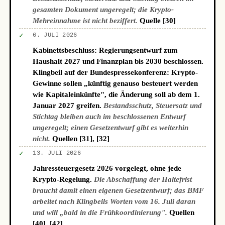
gesamten Dokument ungeregelt; die Krypto-
Mehreinnahme ist nicht beziffert.
Quelle [30]
✓
6. JULI 2026
Kabinettsbeschluss: Regierungsentwurf zum
Haushalt 2027 und Finanzplan bis 2030 beschlossen.
Klingbeil auf der Bundespressekonferenz: Krypto-
Gewinne sollen „künftig genauso besteuert werden
wie Kapitaleinkünfte", die Änderung soll ab dem 1.
Januar 2027 greifen.
Bestandsschutz, Steuersatz und
Stichtag bleiben auch im beschlossenen Entwurf
ungeregelt; einen Gesetzentwurf gibt es weiterhin
nicht.
Quellen [31], [32]
✓
13. JULI 2026
Jahressteuergesetz 2026 vorgelegt, ohne jede
Krypto-Regelung.
Die Abschaffung der Haltefrist
braucht damit einen eigenen Gesetzentwurf; das BMF
arbeitet nach Klingbeils Worten vom 16. Juli daran
und will „bald in die Frühkoordinierung".
Quellen
[40], [42]