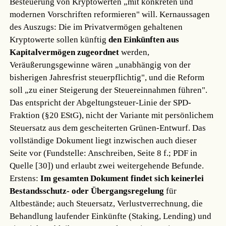
Besteuerung von Kryptowerten „mit konkreten und
modernen Vorschriften reformieren" will. Kernaussagen
des Auszugs: Die im Privatvermögen gehaltenen
Kryptowerte sollen künftig
den Einkünften aus
Kapitalvermögen zugeordnet
werden,
Veräußerungsgewinne wären „unabhängig von der
bisherigen Jahresfrist steuerpflichtig", und die Reform
soll „zu einer Steigerung der Steuereinnahmen führen".
Das entspricht der Abgeltungsteuer-Linie der SPD-
Fraktion (§20 EStG), nicht der Variante mit persönlichem
Steuersatz aus dem gescheiterten Grünen-Entwurf. Das
vollständige Dokument liegt inzwischen auch dieser
Seite vor (Fundstelle: Anschreiben, Seite 8 f.; PDF in
Quelle [30]) und erlaubt zwei weitergehende Befunde.
Erstens:
Im gesamten Dokument findet sich keinerlei
Bestandsschutz- oder Übergangsregelung
für
Altbestände; auch Steuersatz, Verlustverrechnung, die
Behandlung laufender Einkünfte (Staking, Lending) und