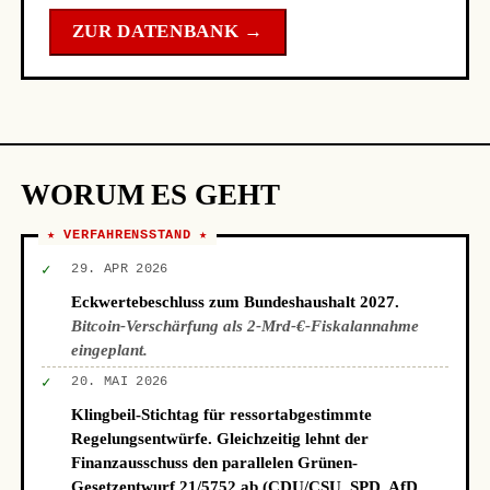
ZUR DATENBANK →
WORUM ES GEHT
★ VERFAHRENSSTAND ★
✓
29. APR 2026
Eckwertebeschluss zum Bundeshaushalt 2027.
Bitcoin-Verschärfung als 2-Mrd-€-Fiskalannahme
eingeplant.
✓
20. MAI 2026
Klingbeil-Stichtag für ressortabgestimmte
Regelungsentwürfe. Gleichzeitig lehnt der
Finanzausschuss den parallelen Grünen-
Gesetzentwurf 21/5752 ab (CDU/CSU, SPD, AfD