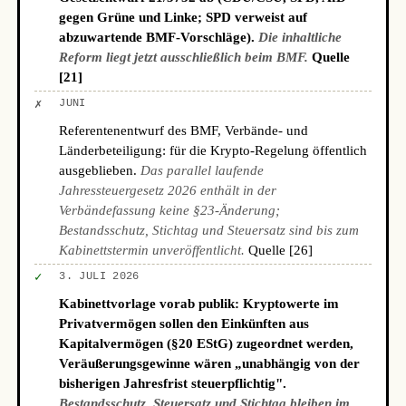
gegen Grüne und Linke; SPD verweist auf
abzuwartende BMF-Vorschläge).
Die inhaltliche
Reform liegt jetzt ausschließlich beim BMF.
Quelle
[21]
✗
JUNI
Referentenentwurf des BMF, Verbände- und
Länderbeteiligung: für die Krypto-Regelung öffentlich
ausgeblieben.
Das parallel laufende
Jahressteuergesetz 2026 enthält in der
Verbändefassung keine §23-Änderung;
Bestandsschutz, Stichtag und Steuersatz sind bis zum
Kabinettstermin unveröffentlicht.
Quelle [26]
✓
3. JULI 2026
Kabinettvorlage vorab publik: Kryptowerte im
Privatvermögen sollen den Einkünften aus
Kapitalvermögen (§20 EStG) zugeordnet werden,
Veräußerungsgewinne wären „unabhängig von der
bisherigen Jahresfrist steuerpflichtig".
Bestandsschutz, Steuersatz und Stichtag bleiben im