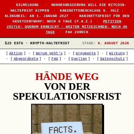
EILMELDUNG
·
BUNDESREGIERUNG WILL DIE BITCOIN-
HALTEFRIST KIPPEN
·
KABINETTSBESCHLUSS 6. JULI ·
KLINGBEIL: AB 1. JANUAR 2027
·
KABINETTSFRIST FÜR DEN
GESETZENTWURF: NOCH 6 TAGE (F.A.Z.)
·
PETITION
201716: QUORUM ERREICHT · WEITER MITZEICHNEN: NOCH 40
TAGE
·
FAX ZURÜCK
§23 ESTG · KRYPTO-HALTEFRIST
STAND:
6. AUGUST 2026
[
Aktion
]
·
[
Worum geht's
]
·
[
Argumente
]
·
[
Wirkung
]
·
[
Abgeordnete
]
·
[
FAQ
]
·
[
Quellen
]
·
[
Datenschutz
]
HÄNDE WEG
VON DER
SPEKULATIONSFRIST