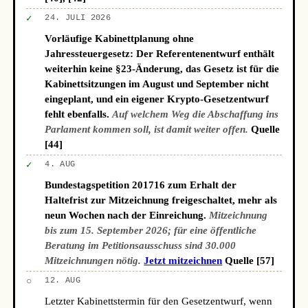
✓
24. JULI 2026
Vorläufige Kabinettplanung ohne
Jahressteuergesetz: Der Referentenentwurf enthält
weiterhin keine §23-Änderung, das Gesetz ist für die
Kabinettsitzungen im August und September nicht
eingeplant, und ein eigener Krypto-Gesetzentwurf
fehlt ebenfalls.
Auf welchem Weg die Abschaffung ins
Parlament kommen soll, ist damit weiter offen.
Quelle
[44]
✓
4. AUG
Bundestagspetition 201716 zum Erhalt der
Haltefrist zur Mitzeichnung freigeschaltet, mehr als
neun Wochen nach der Einreichung.
Mitzeichnung
bis zum 15. September 2026; für eine öffentliche
Beratung im Petitionsausschuss sind 30.000
Mitzeichnungen nötig.
Jetzt mitzeichnen
Quelle [57]
○
12. AUG
Letzter Kabinettstermin für den Gesetzentwurf, wenn