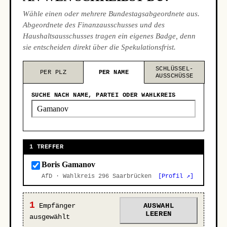
Wähle einen oder mehrere Bundestagsabgeordnete aus.
Abgeordnete des Finanzausschusses und des
Haushaltsausschusses tragen ein eigenes Badge, denn
sie entscheiden direkt über die Spekulationsfrist.
SCHLÜSSEL-
PER PLZ
PER NAME
AUSSCHÜSSE
SUCHE NACH NAME, PARTEI ODER WAHLKREIS
1 TREFFER
Boris Gamanov
AfD · Wahlkreis 296 Saarbrücken
[Profil ↗]
1
Empfänger
AUSWAHL
LEEREN
ausgewählt