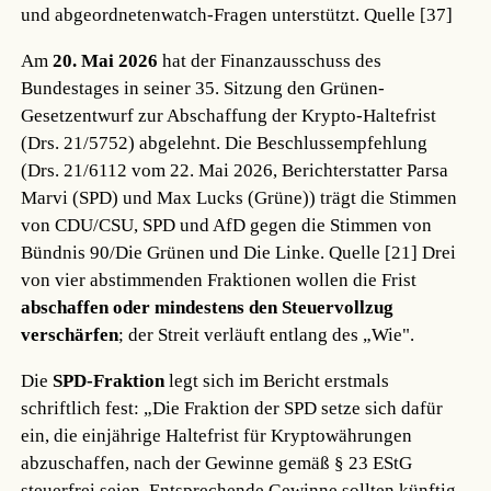
und abgeordnetenwatch-Fragen unterstützt.
Quelle [37]
Am
20. Mai 2026
hat der Finanzausschuss des
Bundestages in seiner 35. Sitzung den Grünen-
Gesetzentwurf zur Abschaffung der Krypto-Haltefrist
(Drs. 21/5752) abgelehnt. Die Beschlussempfehlung
(Drs. 21/6112 vom 22. Mai 2026, Berichterstatter Parsa
Marvi (SPD) und Max Lucks (Grüne)) trägt die Stimmen
von CDU/CSU, SPD und AfD gegen die Stimmen von
Bündnis 90/Die Grünen und Die Linke.
Quelle [21]
Drei
von vier abstimmenden Fraktionen wollen die Frist
abschaffen oder mindestens den Steuervollzug
verschärfen
; der Streit verläuft entlang des „Wie".
Die
SPD-Fraktion
legt sich im Bericht erstmals
schriftlich fest: „Die Fraktion der SPD setze sich dafür
ein, die einjährige Haltefrist für Kryptowährungen
abzuschaffen, nach der Gewinne gemäß § 23 EStG
steuerfrei seien. Entsprechende Gewinne sollten künftig