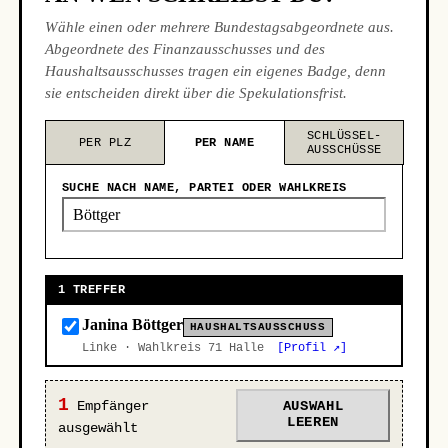
Wähle einen oder mehrere Bundestagsabgeordnete aus.
Abgeordnete des Finanzausschusses und des
Haushaltsausschusses tragen ein eigenes Badge, denn
sie entscheiden direkt über die Spekulationsfrist.
SCHLÜSSEL-
PER PLZ
PER NAME
AUSSCHÜSSE
SUCHE NACH NAME, PARTEI ODER WAHLKREIS
1 TREFFER
Janina Böttger
HAUSHALTSAUSSCHUSS
Linke · Wahlkreis 71 Halle
[Profil ↗]
1
Empfänger
AUSWAHL
LEEREN
ausgewählt