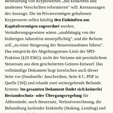
Besteuerung von Kryptowerten „mit konkreten und
modernen Vorschriften reformieren" will. Kernaussagen
des Auszugs: Die im Privatvermögen gehaltenen
Kryptowerte sollen künftig
den Einkünften aus
Kapitalvermögen zugeordnet
werden,
Veräußerungsgewinne wären „unabhängig von der
bisherigen Jahresfrist steuerpflichtig", und die Reform
soll „zu einer Steigerung der Steuereinnahmen führen".
Das entspricht der Abgeltungsteuer-Linie der SPD-
Fraktion (§20 EStG), nicht der Variante mit persönlichem
Steuersatz aus dem gescheiterten Grünen-Entwurf. Das
vollständige Dokument liegt inzwischen auch dieser
Seite vor (Fundstelle: Anschreiben, Seite 8 f.; PDF in
Quelle [30]) und erlaubt zwei weitergehende Befunde.
Erstens:
Im gesamten Dokument findet sich keinerlei
Bestandsschutz- oder Übergangsregelung
für
Altbestände; auch Steuersatz, Verlustverrechnung, die
Behandlung laufender Einkünfte (Staking, Lending) und