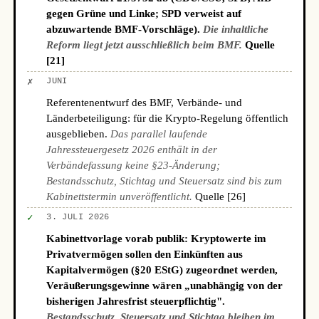
gegen Grüne und Linke; SPD verweist auf
abzuwartende BMF-Vorschläge).
Die inhaltliche
Reform liegt jetzt ausschließlich beim BMF.
Quelle
[21]
✗
JUNI
Referentenentwurf des BMF, Verbände- und
Länderbeteiligung: für die Krypto-Regelung öffentlich
ausgeblieben.
Das parallel laufende
Jahressteuergesetz 2026 enthält in der
Verbändefassung keine §23-Änderung;
Bestandsschutz, Stichtag und Steuersatz sind bis zum
Kabinettstermin unveröffentlicht.
Quelle [26]
✓
3. JULI 2026
Kabinettvorlage vorab publik: Kryptowerte im
Privatvermögen sollen den Einkünften aus
Kapitalvermögen (§20 EStG) zugeordnet werden,
Veräußerungsgewinne wären „unabhängig von der
bisherigen Jahresfrist steuerpflichtig".
Bestandsschutz, Steuersatz und Stichtag bleiben im