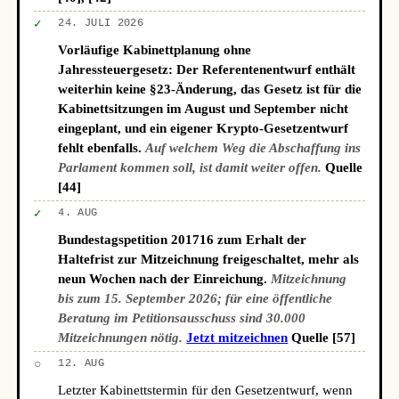
✓
24. JULI 2026
Vorläufige Kabinettplanung ohne
Jahressteuergesetz: Der Referentenentwurf enthält
weiterhin keine §23-Änderung, das Gesetz ist für die
Kabinettsitzungen im August und September nicht
eingeplant, und ein eigener Krypto-Gesetzentwurf
fehlt ebenfalls.
Auf welchem Weg die Abschaffung ins
Parlament kommen soll, ist damit weiter offen.
Quelle
[44]
✓
4. AUG
Bundestagspetition 201716 zum Erhalt der
Haltefrist zur Mitzeichnung freigeschaltet, mehr als
neun Wochen nach der Einreichung.
Mitzeichnung
bis zum 15. September 2026; für eine öffentliche
Beratung im Petitionsausschuss sind 30.000
Mitzeichnungen nötig.
Jetzt mitzeichnen
Quelle [57]
○
12. AUG
Letzter Kabinettstermin für den Gesetzentwurf, wenn