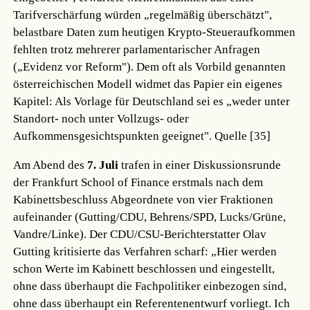
Tarifverschärfung würden „regelmäßig überschätzt",
belastbare Daten zum heutigen Krypto-Steueraufkommen
fehlten trotz mehrerer parlamentarischer Anfragen
(„Evidenz vor Reform"). Dem oft als Vorbild genannten
österreichischen Modell widmet das Papier ein eigenes
Kapitel: Als Vorlage für Deutschland sei es „weder unter
Standort- noch unter Vollzugs- oder
Aufkommensgesichtspunkten geeignet".
Quelle [35]
Am Abend des
7. Juli
trafen in einer Diskussionsrunde
der Frankfurt School of Finance erstmals nach dem
Kabinettsbeschluss Abgeordnete von vier Fraktionen
aufeinander (Gutting/CDU, Behrens/SPD, Lucks/Grüne,
Vandre/Linke). Der CDU/CSU-Berichterstatter Olav
Gutting kritisierte das Verfahren scharf: „Hier werden
schon Werte im Kabinett beschlossen und eingestellt,
ohne dass überhaupt die Fachpolitiker einbezogen sind,
ohne dass überhaupt ein Referentenentwurf vorliegt. Ich