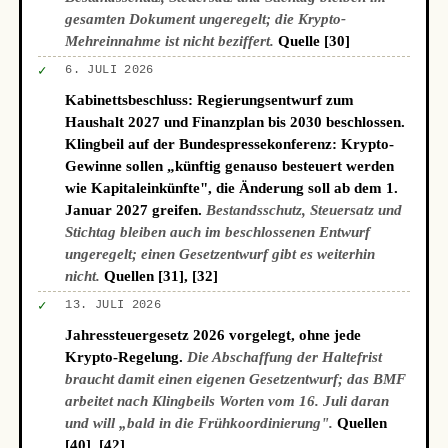
gesamten Dokument ungeregelt; die Krypto-
Mehreinnahme ist nicht beziffert.
Quelle [30]
✓
6. JULI 2026
Kabinettsbeschluss: Regierungsentwurf zum
Haushalt 2027 und Finanzplan bis 2030 beschlossen.
Klingbeil auf der Bundespressekonferenz: Krypto-
Gewinne sollen „künftig genauso besteuert werden
wie Kapitaleinkünfte", die Änderung soll ab dem 1.
Januar 2027 greifen.
Bestandsschutz, Steuersatz und
Stichtag bleiben auch im beschlossenen Entwurf
ungeregelt; einen Gesetzentwurf gibt es weiterhin
nicht.
Quellen [31], [32]
✓
13. JULI 2026
Jahressteuergesetz 2026 vorgelegt, ohne jede
Krypto-Regelung.
Die Abschaffung der Haltefrist
braucht damit einen eigenen Gesetzentwurf; das BMF
arbeitet nach Klingbeils Worten vom 16. Juli daran
und will „bald in die Frühkoordinierung".
Quellen
[40], [42]