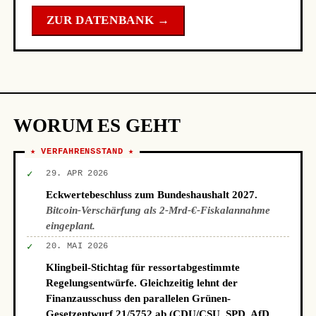
ZUR DATENBANK →
WORUM ES GEHT
★ VERFAHRENSSTAND ★
✓
29. APR 2026
Eckwertebeschluss zum Bundeshaushalt 2027.
Bitcoin-Verschärfung als 2-Mrd-€-Fiskalannahme
eingeplant.
✓
20. MAI 2026
Klingbeil-Stichtag für ressortabgestimmte
Regelungsentwürfe. Gleichzeitig lehnt der
Finanzausschuss den parallelen Grünen-
Gesetzentwurf 21/5752 ab (CDU/CSU, SPD, AfD