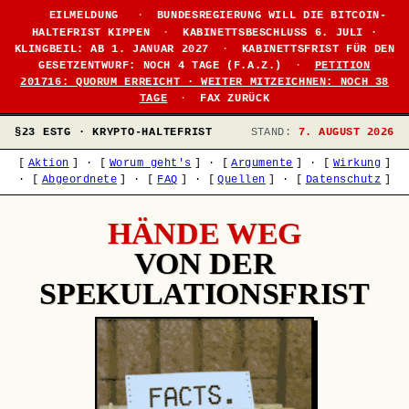
●
EILMELDUNG
·
BUNDESREGIERUNG WILL DIE BITCOIN-
HALTEFRIST KIPPEN
·
KABINETTSBESCHLUSS 6. JULI ·
KLINGBEIL: AB 1. JANUAR 2027
·
KABINETTSFRIST FÜR DEN
GESETZENTWURF: NOCH 4 TAGE (F.A.Z.)
·
PETITION
201716: QUORUM ERREICHT · WEITER MITZEICHNEN: NOCH 38
TAGE
·
FAX ZURÜCK
§23 ESTG · KRYPTO-HALTEFRIST
STAND:
7. AUGUST 2026
[
Aktion
]
·
[
Worum geht's
]
·
[
Argumente
]
·
[
Wirkung
]
·
[
Abgeordnete
]
·
[
FAQ
]
·
[
Quellen
]
·
[
Datenschutz
]
HÄNDE WEG
VON DER
SPEKULATIONSFRIST