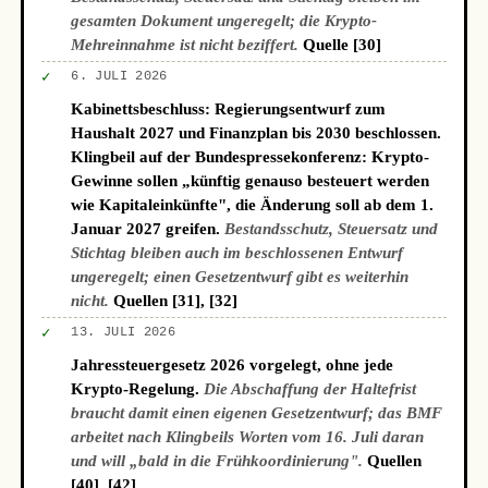
gesamten Dokument ungeregelt; die Krypto-
Mehreinnahme ist nicht beziffert.
Quelle [30]
✓
6. JULI 2026
Kabinettsbeschluss: Regierungsentwurf zum
Haushalt 2027 und Finanzplan bis 2030 beschlossen.
Klingbeil auf der Bundespressekonferenz: Krypto-
Gewinne sollen „künftig genauso besteuert werden
wie Kapitaleinkünfte", die Änderung soll ab dem 1.
Januar 2027 greifen.
Bestandsschutz, Steuersatz und
Stichtag bleiben auch im beschlossenen Entwurf
ungeregelt; einen Gesetzentwurf gibt es weiterhin
nicht.
Quellen [31], [32]
✓
13. JULI 2026
Jahressteuergesetz 2026 vorgelegt, ohne jede
Krypto-Regelung.
Die Abschaffung der Haltefrist
braucht damit einen eigenen Gesetzentwurf; das BMF
arbeitet nach Klingbeils Worten vom 16. Juli daran
und will „bald in die Frühkoordinierung".
Quellen
[40], [42]