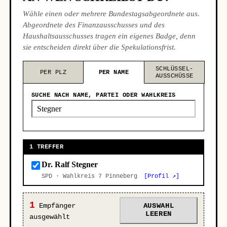
Wähle einen oder mehrere Bundestagsabgeordnete aus.
Abgeordnete des Finanzausschusses und des
Haushaltsausschusses tragen ein eigenes Badge, denn
sie entscheiden direkt über die Spekulationsfrist.
SCHLÜSSEL-
PER PLZ
PER NAME
AUSSCHÜSSE
SUCHE NACH NAME, PARTEI ODER WAHLKREIS
1 TREFFER
Dr. Ralf Stegner
SPD · Wahlkreis 7 Pinneberg
[Profil ↗]
1
Empfänger
AUSWAHL
LEEREN
ausgewählt