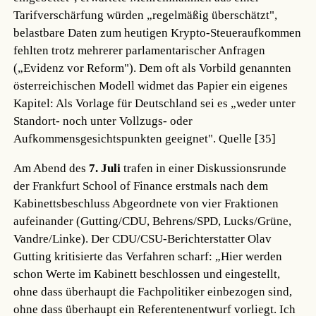
Tarifverschärfung würden „regelmäßig überschätzt",
belastbare Daten zum heutigen Krypto-Steueraufkommen
fehlten trotz mehrerer parlamentarischer Anfragen
(„Evidenz vor Reform"). Dem oft als Vorbild genannten
österreichischen Modell widmet das Papier ein eigenes
Kapitel: Als Vorlage für Deutschland sei es „weder unter
Standort- noch unter Vollzugs- oder
Aufkommensgesichtspunkten geeignet".
Quelle [35]
Am Abend des
7. Juli
trafen in einer Diskussionsrunde
der Frankfurt School of Finance erstmals nach dem
Kabinettsbeschluss Abgeordnete von vier Fraktionen
aufeinander (Gutting/CDU, Behrens/SPD, Lucks/Grüne,
Vandre/Linke). Der CDU/CSU-Berichterstatter Olav
Gutting kritisierte das Verfahren scharf: „Hier werden
schon Werte im Kabinett beschlossen und eingestellt,
ohne dass überhaupt die Fachpolitiker einbezogen sind,
ohne dass überhaupt ein Referentenentwurf vorliegt. Ich