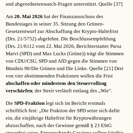
und abgeordnetenwatch-Fragen unterstützt.
Quelle [37]
Am
20. Mai 2026
hat der Finanzausschuss des
Bundestages in seiner 35. Sitzung den Grünen-
Gesetzentwurf zur Abschaffung der Krypto-Haltefrist
(Drs. 21/5752) abgelehnt. Die Beschlussempfehlung
(Drs. 21/6112 vom 22. Mai 2026, Berichterstatter Parsa
Marvi (SPD) und Max Lucks (Grüne)) trägt die Stimmen
von CDU/CSU, SPD und AfD gegen die Stimmen von
Bündnis 90/Die Grünen und Die Linke.
Quelle [21]
Drei
von vier abstimmenden Fraktionen wollen die Frist
abschaffen oder mindestens den Steuervollzug
verschärfen
; der Streit verläuft entlang des „Wie".
Die
SPD-Fraktion
legt sich im Bericht erstmals
schriftlich fest: „Die Fraktion der SPD setze sich dafür
ein, die einjährige Haltefrist für Kryptowährungen
abzuschaffen, nach der Gewinne gemäß § 23 EStG
steuerfrei seien. Entsprechende Gewinne sollten künftig