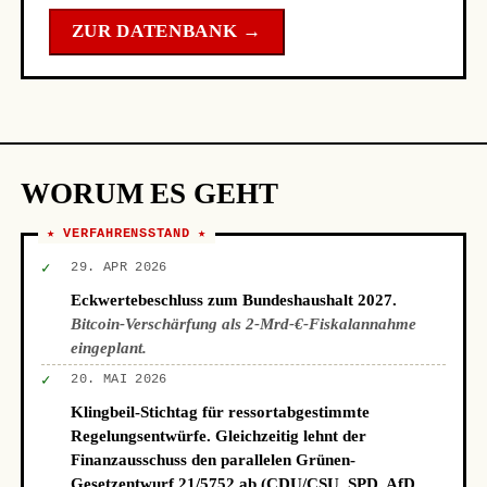
ZUR DATENBANK →
WORUM ES GEHT
★ VERFAHRENSSTAND ★
✓
29. APR 2026
Eckwertebeschluss zum Bundeshaushalt 2027.
Bitcoin-Verschärfung als 2-Mrd-€-Fiskalannahme
eingeplant.
✓
20. MAI 2026
Klingbeil-Stichtag für ressortabgestimmte
Regelungsentwürfe. Gleichzeitig lehnt der
Finanzausschuss den parallelen Grünen-
Gesetzentwurf 21/5752 ab (CDU/CSU, SPD, AfD