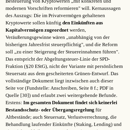
Besteuerung von Kryptowerten „mit konkreten und
modernen Vorschriften reformieren" will. Kernaussagen
des Auszugs: Die im Privatvermögen gehaltenen
Kryptowerte sollen künftig
den Einkünften aus
Kapitalvermögen zugeordnet
werden,
Veräußerungsgewinne wären „unabhängig von der
bisherigen Jahresfrist steuerpflichtig", und die Reform
soll „zu einer Steigerung der Steuereinnahmen führen".
Das entspricht der Abgeltungsteuer-Linie der SPD-
Fraktion (§20 EStG), nicht der Variante mit persönlichem
Steuersatz aus dem gescheiterten Grünen-Entwurf. Das
vollständige Dokument liegt inzwischen auch dieser
Seite vor (Fundstelle: Anschreiben, Seite 8 f.; PDF in
Quelle [30]) und erlaubt zwei weitergehende Befunde.
Erstens:
Im gesamten Dokument findet sich keinerlei
Bestandsschutz- oder Übergangsregelung
für
Altbestände; auch Steuersatz, Verlustverrechnung, die
Behandlung laufender Einkünfte (Staking, Lending) und