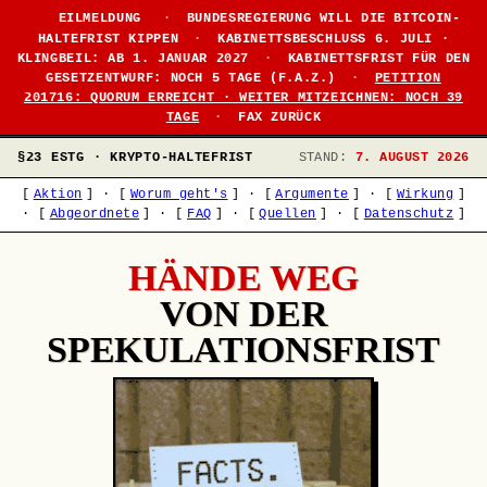
EILMELDUNG
·
BUNDESREGIERUNG WILL DIE BITCOIN-
HALTEFRIST KIPPEN
·
KABINETTSBESCHLUSS 6. JULI ·
KLINGBEIL: AB 1. JANUAR 2027
·
KABINETTSFRIST FÜR DEN
GESETZENTWURF: NOCH 5 TAGE (F.A.Z.)
·
PETITION
201716: QUORUM ERREICHT · WEITER MITZEICHNEN: NOCH 39
TAGE
·
FAX ZURÜCK
§23 ESTG · KRYPTO-HALTEFRIST
STAND:
7. AUGUST 2026
[
Aktion
]
·
[
Worum geht's
]
·
[
Argumente
]
·
[
Wirkung
]
·
[
Abgeordnete
]
·
[
FAQ
]
·
[
Quellen
]
·
[
Datenschutz
]
HÄNDE WEG
VON DER
SPEKULATIONSFRIST