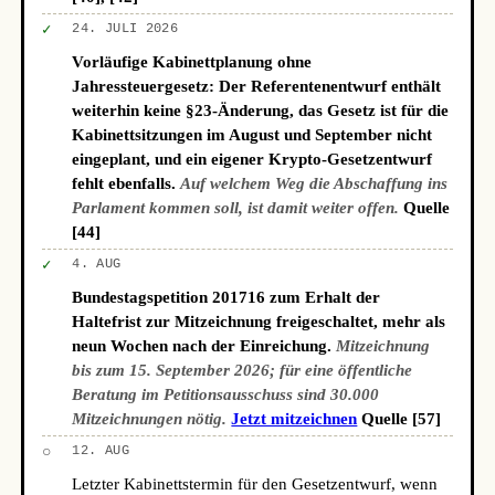
✓
24. JULI 2026
Vorläufige Kabinettplanung ohne
Jahressteuergesetz: Der Referentenentwurf enthält
weiterhin keine §23-Änderung, das Gesetz ist für die
Kabinettsitzungen im August und September nicht
eingeplant, und ein eigener Krypto-Gesetzentwurf
fehlt ebenfalls.
Auf welchem Weg die Abschaffung ins
Parlament kommen soll, ist damit weiter offen.
Quelle
[44]
✓
4. AUG
Bundestagspetition 201716 zum Erhalt der
Haltefrist zur Mitzeichnung freigeschaltet, mehr als
neun Wochen nach der Einreichung.
Mitzeichnung
bis zum 15. September 2026; für eine öffentliche
Beratung im Petitionsausschuss sind 30.000
Mitzeichnungen nötig.
Jetzt mitzeichnen
Quelle [57]
○
12. AUG
Letzter Kabinettstermin für den Gesetzentwurf, wenn