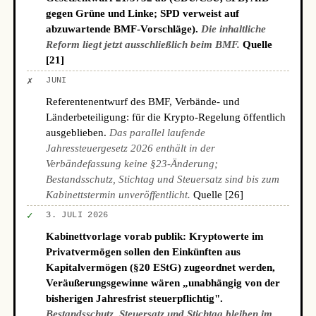
gegen Grüne und Linke; SPD verweist auf
abzuwartende BMF-Vorschläge).
Die inhaltliche
Reform liegt jetzt ausschließlich beim BMF.
Quelle
[21]
✗
JUNI
Referentenentwurf des BMF, Verbände- und
Länderbeteiligung: für die Krypto-Regelung öffentlich
ausgeblieben.
Das parallel laufende
Jahressteuergesetz 2026 enthält in der
Verbändefassung keine §23-Änderung;
Bestandsschutz, Stichtag und Steuersatz sind bis zum
Kabinettstermin unveröffentlicht.
Quelle [26]
✓
3. JULI 2026
Kabinettvorlage vorab publik: Kryptowerte im
Privatvermögen sollen den Einkünften aus
Kapitalvermögen (§20 EStG) zugeordnet werden,
Veräußerungsgewinne wären „unabhängig von der
bisherigen Jahresfrist steuerpflichtig".
Bestandsschutz, Steuersatz und Stichtag bleiben im