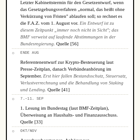
Letzter Kabinettstermin für den Gesetzentwurf, wenn
das Gesetzgebungsverfahren „normal, das heißt ohne
Verkürzung von Fristen" ablaufen soll; so rechnet es
die F.A.Z. vom 1. August vor.
Ein Entwurf ist zu
diesem Zeitpunkt „immer noch nicht in Sicht"; das
BMF verweist auf laufende Abstimmungen in der
Bundesregierung.
Quelle [56]
○
ENDE AUG
Referentenentwurf zur Krypto-Besteuerung laut
Presse-Zeitplan, danach Verbändeanhörung im
September.
Erst hier fallen Bestandsschutz, Steuersatz,
Verlustverrechnung und die Behandlung von Staking
und Lending.
Quelle [41]
○
7.–11. SEP
1. Lesung im Bundestag (laut BMF-Zeitplan),
Überweisung an Haushalts- und Finanzausschuss.
Quelle [33]
○
OKT/NOV