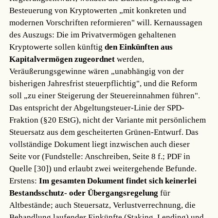
Besteuerung von Kryptowerten „mit konkreten und
modernen Vorschriften reformieren" will. Kernaussagen
des Auszugs: Die im Privatvermögen gehaltenen
Kryptowerte sollen künftig
den Einkünften aus
Kapitalvermögen zugeordnet
werden,
Veräußerungsgewinne wären „unabhängig von der
bisherigen Jahresfrist steuerpflichtig", und die Reform
soll „zu einer Steigerung der Steuereinnahmen führen".
Das entspricht der Abgeltungsteuer-Linie der SPD-
Fraktion (§20 EStG), nicht der Variante mit persönlichem
Steuersatz aus dem gescheiterten Grünen-Entwurf. Das
vollständige Dokument liegt inzwischen auch dieser
Seite vor (Fundstelle: Anschreiben, Seite 8 f.; PDF in
Quelle [30]) und erlaubt zwei weitergehende Befunde.
Erstens:
Im gesamten Dokument findet sich keinerlei
Bestandsschutz- oder Übergangsregelung
für
Altbestände; auch Steuersatz, Verlustverrechnung, die
Behandlung laufender Einkünfte (Staking, Lending) und