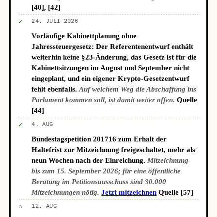
[40], [42]
✓
24. JULI 2026
Vorläufige Kabinettplanung ohne
Jahressteuergesetz: Der Referentenentwurf enthält
weiterhin keine §23-Änderung, das Gesetz ist für die
Kabinettsitzungen im August und September nicht
eingeplant, und ein eigener Krypto-Gesetzentwurf
fehlt ebenfalls.
Auf welchem Weg die Abschaffung ins
Parlament kommen soll, ist damit weiter offen.
Quelle
[44]
✓
4. AUG
Bundestagspetition 201716 zum Erhalt der
Haltefrist zur Mitzeichnung freigeschaltet, mehr als
neun Wochen nach der Einreichung.
Mitzeichnung
bis zum 15. September 2026; für eine öffentliche
Beratung im Petitionsausschuss sind 30.000
Mitzeichnungen nötig.
Jetzt mitzeichnen
Quelle [57]
○
12. AUG