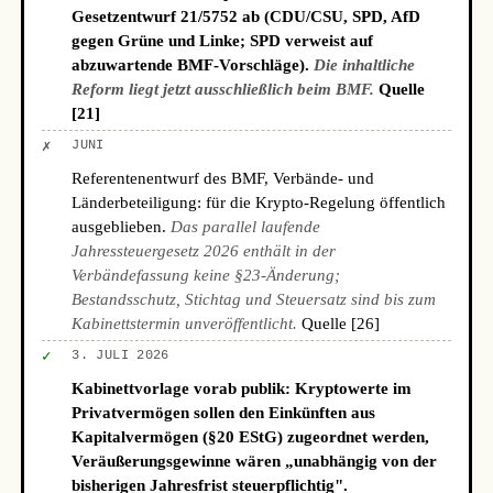
Gesetzentwurf 21/5752 ab (CDU/CSU, SPD, AfD
gegen Grüne und Linke; SPD verweist auf
abzuwartende BMF-Vorschläge).
Die inhaltliche
Reform liegt jetzt ausschließlich beim BMF.
Quelle
[21]
✗
JUNI
Referentenentwurf des BMF, Verbände- und
Länderbeteiligung: für die Krypto-Regelung öffentlich
ausgeblieben.
Das parallel laufende
Jahressteuergesetz 2026 enthält in der
Verbändefassung keine §23-Änderung;
Bestandsschutz, Stichtag und Steuersatz sind bis zum
Kabinettstermin unveröffentlicht.
Quelle [26]
✓
3. JULI 2026
Kabinettvorlage vorab publik: Kryptowerte im
Privatvermögen sollen den Einkünften aus
Kapitalvermögen (§20 EStG) zugeordnet werden,
Veräußerungsgewinne wären „unabhängig von der
bisherigen Jahresfrist steuerpflichtig".