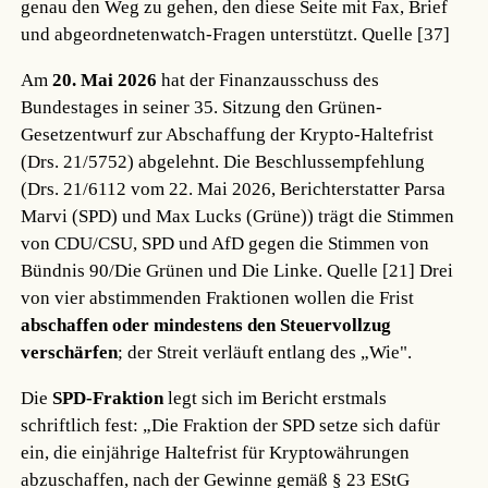
genau den Weg zu gehen, den diese Seite mit Fax, Brief
und abgeordnetenwatch-Fragen unterstützt.
Quelle [37]
Am
20. Mai 2026
hat der Finanzausschuss des
Bundestages in seiner 35. Sitzung den Grünen-
Gesetzentwurf zur Abschaffung der Krypto-Haltefrist
(Drs. 21/5752) abgelehnt. Die Beschlussempfehlung
(Drs. 21/6112 vom 22. Mai 2026, Berichterstatter Parsa
Marvi (SPD) und Max Lucks (Grüne)) trägt die Stimmen
von CDU/CSU, SPD und AfD gegen die Stimmen von
Bündnis 90/Die Grünen und Die Linke.
Quelle [21]
Drei
von vier abstimmenden Fraktionen wollen die Frist
abschaffen oder mindestens den Steuervollzug
verschärfen
; der Streit verläuft entlang des „Wie".
Die
SPD-Fraktion
legt sich im Bericht erstmals
schriftlich fest: „Die Fraktion der SPD setze sich dafür
ein, die einjährige Haltefrist für Kryptowährungen
abzuschaffen, nach der Gewinne gemäß § 23 EStG