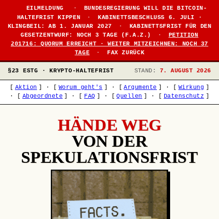
EILMELDUNG
·
BUNDESREGIERUNG WILL DIE BITCOIN-
HALTEFRIST KIPPEN
·
KABINETTSBESCHLUSS 6. JULI ·
KLINGBEIL: AB 1. JANUAR 2027
·
KABINETTSFRIST FÜR DEN
GESETZENTWURF: NOCH 3 TAGE (F.A.Z.)
·
PETITION
201716: QUORUM ERREICHT · WEITER MITZEICHNEN: NOCH 37
TAGE
·
FAX ZURÜCK
§23 ESTG · KRYPTO-HALTEFRIST
STAND:
7. AUGUST 2026
[
Aktion
]
·
[
Worum geht's
]
·
[
Argumente
]
·
[
Wirkung
]
·
[
Abgeordnete
]
·
[
FAQ
]
·
[
Quellen
]
·
[
Datenschutz
]
HÄNDE WEG
VON DER
SPEKULATIONSFRIST