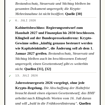
Bestandsschutz, Steuersatz und Stichtag bleiben im
gesamten Dokument ungeregelt; die Krypto-
Mehreinnahme ist nicht beziffert.
Quelle [30]
✓
6. JULI 2026
Kabinettsbeschluss: Regierungsentwurf zum
Haushalt 2027 und Finanzplan bis 2030 beschlossen.
Klingbeil auf der Bundespressekonferenz: Krypto-
Gewinne sollen „künftig genauso besteuert werden
wie Kapitaleinkünfte", die Änderung soll ab dem 1.
Januar 2027 greifen.
Bestandsschutz, Steuersatz und
Stichtag bleiben auch im beschlossenen Entwurf
ungeregelt; einen Gesetzentwurf gibt es weiterhin
nicht.
Quellen [31], [32]
✓
13. JULI 2026
Jahressteuergesetz 2026 vorgelegt, ohne jede
Krypto-Regelung.
Die Abschaffung der Haltefrist
braucht damit einen eigenen Gesetzentwurf; das BMF
arbeitet nach Klingbeils Worten vom 16. Juli daran
und will „bald in die Frühkoordinierung".
Quellen