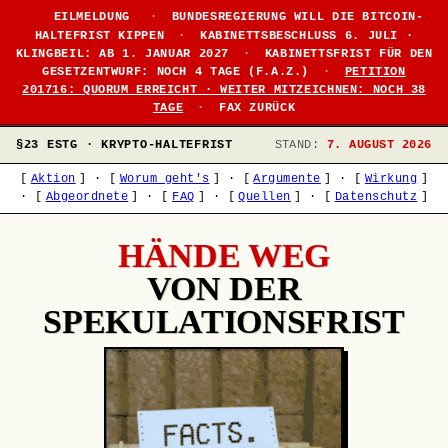
EILMELDUNG
·
BUNDESREGIERUNG WILL DIE BITCOIN-
HALTEFRIST KIPPEN
·
KABINETTSBESCHLUSS 6. JULI ·
KLINGBEIL: AB 1. JANUAR 2027
·
KABINETTSFRIST FÜR DEN
GESETZENTWURF: NOCH 4 TAGE (F.A.Z.)
·
PETITION
201716: QUORUM ERREICHT · WEITER MITZEICHNEN: NOCH 38
TAGE
·
FAX ZURÜCK
§23 ESTG · KRYPTO-HALTEFRIST
STAND:
7. AUGUST 2026
[
Aktion
]
·
[
Worum geht's
]
·
[
Argumente
]
·
[
Wirkung
]
·
[
Abgeordnete
]
·
[
FAQ
]
·
[
Quellen
]
·
[
Datenschutz
]
HÄNDE WEG
VON DER
SPEKULATIONSFRIST