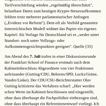
Tarifverschärfung würden „regelmäßig überschätzt",
belastbare Daten zum heutigen Krypto-Steueraufkommen
fehlten trotz mehrerer parlamentarischer Anfragen
(„Evidenz vor Reform"). Dem oft als Vorbild genannten
österreichischen Modell widmet das Papier ein eigenes
Kapitel: Als Vorlage für Deutschland sei es „weder unter
Standort- noch unter Vollzugs- oder
Aufkommensgesichtspunkten geeignet".
Quelle [35]
Am Abend des
7. Juli
trafen in einer Diskussionsrunde
der Frankfurt School of Finance erstmals nach dem
Kabinettsbeschluss Abgeordnete von vier Fraktionen
aufeinander (Gutting/CDU, Behrens/SPD, Lucks/Grüne,
Vandre/Linke). Der CDU/CSU-Berichterstatter Olav
Gutting kritisierte das Verfahren scharf: „Hier werden
schon Werte im Kabinett beschlossen und eingestellt,
ohne dass überhaupt die Fachpolitiker einbezogen sind,
ohne dass überhaupt ein Referentenentwurf vorliegt. Ich