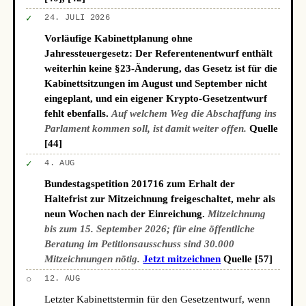
✓
24. JULI 2026
Vorläufige Kabinettplanung ohne
Jahressteuergesetz: Der Referentenentwurf enthält
weiterhin keine §23-Änderung, das Gesetz ist für die
Kabinettsitzungen im August und September nicht
eingeplant, und ein eigener Krypto-Gesetzentwurf
fehlt ebenfalls.
Auf welchem Weg die Abschaffung ins
Parlament kommen soll, ist damit weiter offen.
Quelle
[44]
✓
4. AUG
Bundestagspetition 201716 zum Erhalt der
Haltefrist zur Mitzeichnung freigeschaltet, mehr als
neun Wochen nach der Einreichung.
Mitzeichnung
bis zum 15. September 2026; für eine öffentliche
Beratung im Petitionsausschuss sind 30.000
Mitzeichnungen nötig.
Jetzt mitzeichnen
Quelle [57]
○
12. AUG
Letzter Kabinettstermin für den Gesetzentwurf, wenn