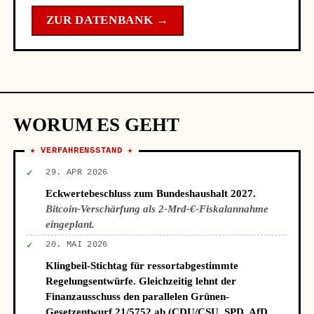
ZUR DATENBANK →
WORUM ES GEHT
★ VERFAHRENSSTAND ★
✓
29. APR 2026
Eckwertebeschluss zum Bundeshaushalt 2027.
Bitcoin-Verschärfung als 2-Mrd-€-Fiskalannahme
eingeplant.
✓
20. MAI 2026
Klingbeil-Stichtag für ressortabgestimmte
Regelungsentwürfe. Gleichzeitig lehnt der
Finanzausschuss den parallelen Grünen-
Gesetzentwurf 21/5752 ab (CDU/CSU, SPD, AfD