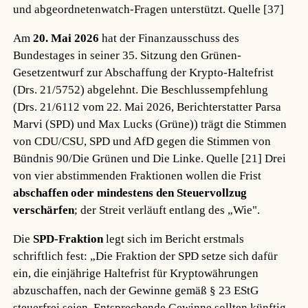
und abgeordnetenwatch-Fragen unterstützt.
Quelle [37]
Am
20. Mai 2026
hat der Finanzausschuss des
Bundestages in seiner 35. Sitzung den Grünen-
Gesetzentwurf zur Abschaffung der Krypto-Haltefrist
(Drs. 21/5752) abgelehnt. Die Beschlussempfehlung
(Drs. 21/6112 vom 22. Mai 2026, Berichterstatter Parsa
Marvi (SPD) und Max Lucks (Grüne)) trägt die Stimmen
von CDU/CSU, SPD und AfD gegen die Stimmen von
Bündnis 90/Die Grünen und Die Linke.
Quelle [21]
Drei
von vier abstimmenden Fraktionen wollen die Frist
abschaffen oder mindestens den Steuervollzug
verschärfen
; der Streit verläuft entlang des „Wie".
Die
SPD-Fraktion
legt sich im Bericht erstmals
schriftlich fest: „Die Fraktion der SPD setze sich dafür
ein, die einjährige Haltefrist für Kryptowährungen
abzuschaffen, nach der Gewinne gemäß § 23 EStG
steuerfrei seien. Entsprechende Gewinne sollten künftig