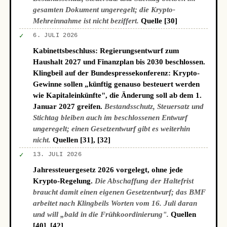
gesamten Dokument ungeregelt; die Krypto-
Mehreinnahme ist nicht beziffert.
Quelle [30]
✓
6. JULI 2026
Kabinettsbeschluss: Regierungsentwurf zum
Haushalt 2027 und Finanzplan bis 2030 beschlossen.
Klingbeil auf der Bundespressekonferenz: Krypto-
Gewinne sollen „künftig genauso besteuert werden
wie Kapitaleinkünfte", die Änderung soll ab dem 1.
Januar 2027 greifen.
Bestandsschutz, Steuersatz und
Stichtag bleiben auch im beschlossenen Entwurf
ungeregelt; einen Gesetzentwurf gibt es weiterhin
nicht.
Quellen [31], [32]
✓
13. JULI 2026
Jahressteuergesetz 2026 vorgelegt, ohne jede
Krypto-Regelung.
Die Abschaffung der Haltefrist
braucht damit einen eigenen Gesetzentwurf; das BMF
arbeitet nach Klingbeils Worten vom 16. Juli daran
und will „bald in die Frühkoordinierung".
Quellen
[40], [42]