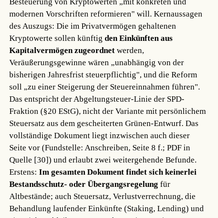
Besteuerung von Kryptowerten „mit konkreten und
modernen Vorschriften reformieren" will. Kernaussagen
des Auszugs: Die im Privatvermögen gehaltenen
Kryptowerte sollen künftig
den Einkünften aus
Kapitalvermögen zugeordnet
werden,
Veräußerungsgewinne wären „unabhängig von der
bisherigen Jahresfrist steuerpflichtig", und die Reform
soll „zu einer Steigerung der Steuereinnahmen führen".
Das entspricht der Abgeltungsteuer-Linie der SPD-
Fraktion (§20 EStG), nicht der Variante mit persönlichem
Steuersatz aus dem gescheiterten Grünen-Entwurf. Das
vollständige Dokument liegt inzwischen auch dieser
Seite vor (Fundstelle: Anschreiben, Seite 8 f.; PDF in
Quelle [30]) und erlaubt zwei weitergehende Befunde.
Erstens:
Im gesamten Dokument findet sich keinerlei
Bestandsschutz- oder Übergangsregelung
für
Altbestände; auch Steuersatz, Verlustverrechnung, die
Behandlung laufender Einkünfte (Staking, Lending) und