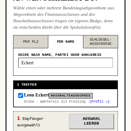
Wähle einen oder mehrere Bundestagsabgeordnete aus.
Abgeordnete des Finanzausschusses und des
Haushaltsausschusses tragen ein eigenes Badge, denn
sie entscheiden direkt über die Spekulationsfrist.
SCHLÜSSEL-
PER PLZ
PER NAME
AUSSCHÜSSE
SUCHE NACH NAME, PARTEI ODER WAHLKREIS
1 TREFFER
Leon Eckert
HAUSHALTSAUSSCHUSS
Grüne · Wahlkreis 213 Freising
[Profil ↗]
1
Empfänger
AUSWAHL
LEEREN
ausgewählt