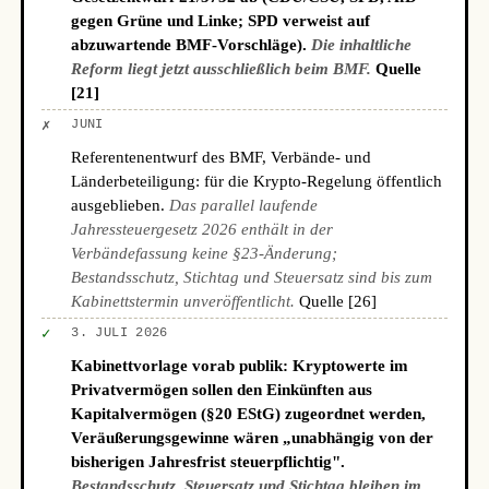
gegen Grüne und Linke; SPD verweist auf
abzuwartende BMF-Vorschläge).
Die inhaltliche
Reform liegt jetzt ausschließlich beim BMF.
Quelle
[21]
✗
JUNI
Referentenentwurf des BMF, Verbände- und
Länderbeteiligung: für die Krypto-Regelung öffentlich
ausgeblieben.
Das parallel laufende
Jahressteuergesetz 2026 enthält in der
Verbändefassung keine §23-Änderung;
Bestandsschutz, Stichtag und Steuersatz sind bis zum
Kabinettstermin unveröffentlicht.
Quelle [26]
✓
3. JULI 2026
Kabinettvorlage vorab publik: Kryptowerte im
Privatvermögen sollen den Einkünften aus
Kapitalvermögen (§20 EStG) zugeordnet werden,
Veräußerungsgewinne wären „unabhängig von der
bisherigen Jahresfrist steuerpflichtig".
Bestandsschutz, Steuersatz und Stichtag bleiben im