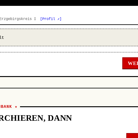
 Erzgebirgskreis I
[Profil ↗]
lt
WEI
NBANK ★
RCHIEREN, DANN