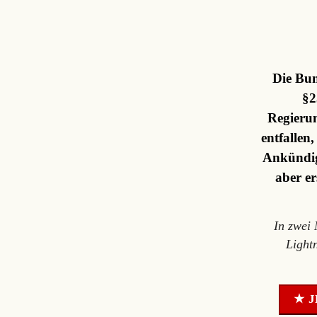
Die Bun
§2
Regierun
entfallen
Ankündig
aber er
In zwei
Light
★ J