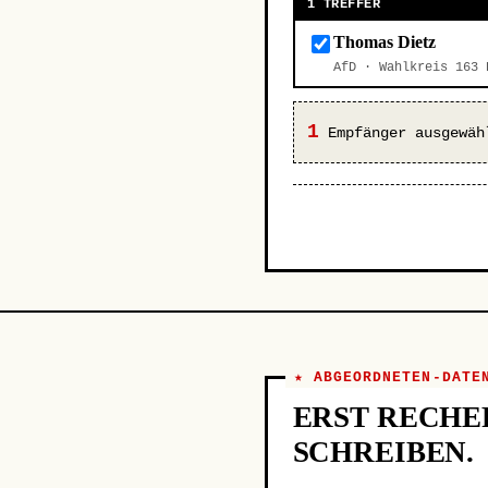
1 TREFFER
Thomas Dietz
AfD · Wahlkreis 163
1
Empfänger ausgewäh
★ ABGEORDNETEN-DATE
ERST RECHE
SCHREIBEN.