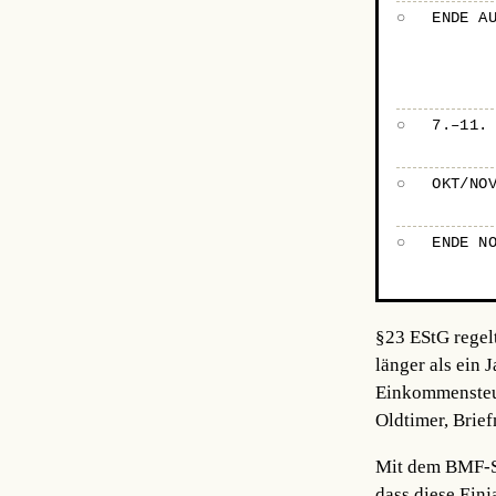
○
ENDE A
○
7.–11.
○
OKT/NO
○
ENDE N
§23 EStG regel
länger als ein 
Einkommensteuer
Oldtimer, Brie
Mit dem BMF-Sc
dass diese Einj