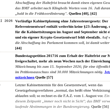
Abschaffung der Haltefrist braucht damit einen eigenen Ges
das BMF arbeitet nach Klingbeils Worten vom 16. Juli daran
„bald in die Frühkoordinierung".
Quellen [40], [42]
LI 2026
Vorläufige Kabinettplanung ohne Jahressteuergesetz: Der
Referentenentwurf enthält weiterhin keine §23-Änderung, d
für die Kabinettsitzungen im August und September nicht e
und ein eigener Krypto-Gesetzentwurf fehlt ebenfalls.
Auf 
die Abschaffung ins Parlament kommen soll, ist damit weiter
[44]
Bundestagspetition 201716 zum Erhalt der Haltefrist zur 
freigeschaltet, mehr als neun Wochen nach der Einreichung
Mitzeichnung bis zum 15. September 2026; für eine öffentli
im Petitionsausschuss sind 30.000 Mitzeichnungen nötig.
Jet
mitzeichnen
Quelle [57]
G
Letzter Kabinettstermin für den Gesetzentwurf, wenn das
Gesetzgebungsverfahren „normal, das heißt ohne Verkürzung
ablaufen soll; so rechnet es die F.A.Z. vom 1. August vor.
Ein
diesem Zeitpunkt „immer noch nicht in Sicht"; das BMF verwe
laufende Abstimmungen in der Bundesregierung.
Quelle [56]