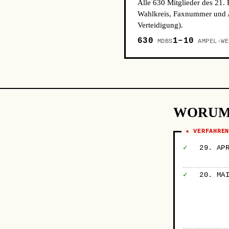
Alle 630 Mitglieder des 21.
Wahlkreis, Faxnummer und A
Verteidigung).
630
1–10
MDBS
AMPEL-WE
WORUM
★ VERFAHRE
✓
29. AP
✓
20. MA