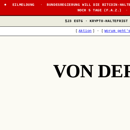
●
EILMELDUNG
·
BUNDESREGIERUNG WILL DIE BITCOIN-HALT
NOCH 5 TAGE (F.A.Z.)
·
§23 ESTG · KRYPTO-HALTEFRIST
[
Aktion
]
·
[
Worum geht'
VON DE