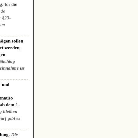
: für die
nde
e §23-
zum
ögen sollen
et werden,
gen
Stichtag
einnahme ist
7 und
genauso
 ab dem 1.
g bleiben
urf gibt es
elung.
Die