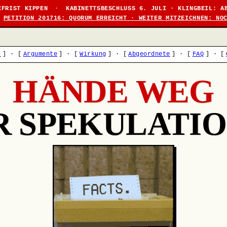
EFRIST KIPPEN
·
KABINETTSBESCHLUSS 6. JULI · KLINGBEIL: A
PETITION 201716: QUORUM ERREICHT · WEITER MITZEICHNEN: NO
s
]
·
[
Argumente
]
·
[
Wirkung
]
·
[
Abgeordnete
]
·
[
FAQ
]
·
[
HÄNDE WEG
R SPEKULATIO