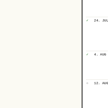
✓
24. JU
✓
4. AUG
○
12. AU