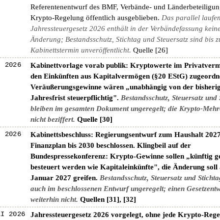
Referentenentwurf des BMF, Verbände- und Länderbeteiligung
Krypto-Regelung öffentlich ausgeblieben.
Das parallel laufe
Jahressteuergesetz 2026 enthält in der Verbändefassung kein
Änderung; Bestandsschutz, Stichtag und Steuersatz sind bis 
Kabinettstermin unveröffentlicht.
Quelle [26]
I 2026
Kabinettvorlage vorab publik: Kryptowerte im Privatverm
den Einkünften aus Kapitalvermögen (§20 EStG) zugeordn
Veräußerungsgewinne wären „unabhängig von der bisheri
Jahresfrist steuerpflichtig".
Bestandsschutz, Steuersatz und 
bleiben im gesamten Dokument ungeregelt; die Krypto-Mehr
nicht beziffert.
Quelle [30]
I 2026
Kabinettsbeschluss: Regierungsentwurf zum Haushalt 202
Finanzplan bis 2030 beschlossen. Klingbeil auf der
Bundespressekonferenz: Krypto-Gewinne sollen „künftig 
besteuert werden wie Kapitaleinkünfte", die Änderung soll
Januar 2027 greifen.
Bestandsschutz, Steuersatz und Stichta
auch im beschlossenen Entwurf ungeregelt; einen Gesetzentw
weiterhin nicht.
Quellen [31], [32]
LI 2026
Jahressteuergesetz 2026 vorgelegt, ohne jede Krypto-Reg