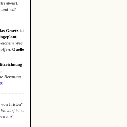
etzentwurf;
 und will
as Gesetz ist
ingeplant,
welchem Weg
 offen.
Quelle
Mitzeichnung
.
che Beratung
zt
 von Fristen"
 Entwurf ist zu
ist auf