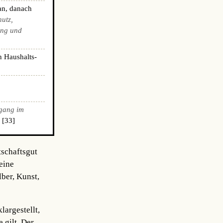
an, danach
hutz,
ing und
n Haushalts-
gang im
 [33]
tschaftsgut
eine
ber, Kunst,
argestellt,
 gilt. Der