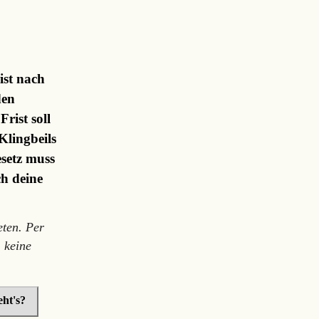
ist nach
den
rist soll
Klingbeils
setz muss
ch deine
ten. Per
 keine
ht's?