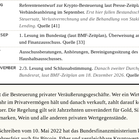
UG
Referentenentwurf zur Krypto-Besteuerung laut Presse-Zeitpl
Verbändeanhörung im September.
Erst hier fallen Bestandssc
Steuersatz, Verlustverrechnung und die Behandlung von Stak
Lending.
Quelle [41]
 SEP
1. Lesung im Bundestag (laut BMF-Zeitplan), Überweisung a
und Finanzausschuss.
Quelle [33]
V
Ausschussberatungen, Anhörungen, Bereinigungssitzung des
Haushaltsausschusses.
OVEMBER
2./3. Lesung und Schlussabstimmung.
Danach zweiter Durch
Bundesrat, laut BMF-Zeitplan am 18. Dezember 2026.
Quelle
t die Besteuerung privater Veräußerungsgeschäfte. Wer ein Wir
Jahr im Privatvermögen hält und danach verkauft, zahlt darauf k
. Die Regelung gilt seit Jahrzehnten unverändert für Gold, Sil
fmarken, Wein und alle anderen privaten Wertgegenstände.
hreiben vom 10. Mai 2022 hat das Bundesfinanzministerium kl
ahresfrist auch für Bitcoin, Ether und vergleichbare Kryptowerte