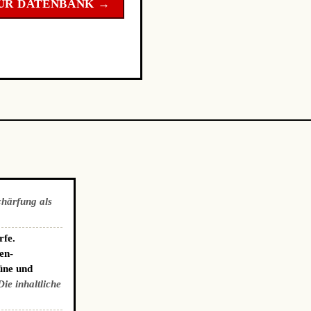
UR DATENBANK →
chärfung als
rfe.
en-
üne und
Die inhaltliche