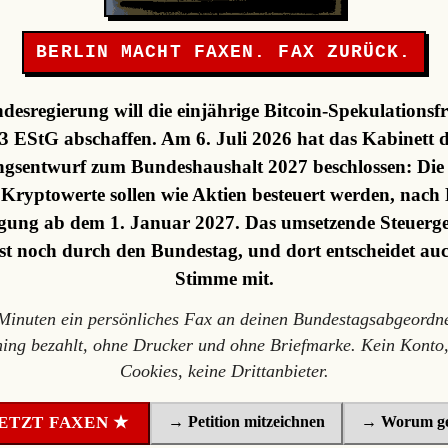
BERLIN MACHT FAXEN. FAX ZURÜCK.
desregierung will die einjährige Bitcoin-Spekulationsfr
3 EStG abschaffen. Am 6. Juli 2026 hat das Kabinett 
gsentwurf zum Bundeshaushalt 2027 beschlossen: Die F
, Kryptowerte sollen wie Aktien besteuert werden, nach 
ung ab dem 1. Januar 2027. Das umsetzende Steuerge
st noch durch den Bundestag, und dort entscheidet au
Stimme mit.
 Minuten ein persönliches Fax an deinen Bundestagsabgeordne
ning bezahlt, ohne Drucker und ohne Briefmarke. Kein Konto,
Cookies, keine Drittanbieter.
→ Petition mitzeichnen
→ Worum ge
ETZT FAXEN ★