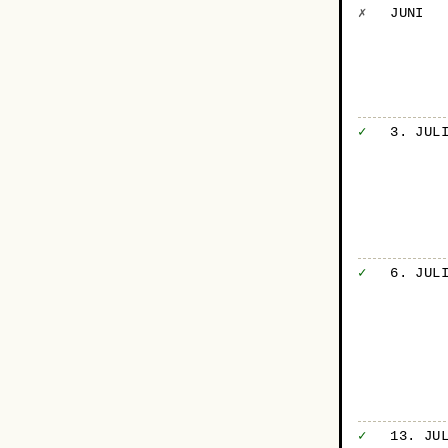
✗
JUNI
✓
3. JUL
✓
6. JUL
✓
13. JU