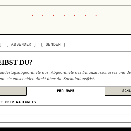
ABSENDER
SENDEN
IBST DU?
undestagsabgeordnete aus. Abgeordnete des Finanzausschusses und de
nn sie entscheiden direkt über die Spekulationsfrist.
PER NAME
SCH
EI ODER WAHLKREIS