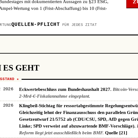
Z
 Bundestages mit dokumentierten Aussagen zu §23 EStG,
mpel-Wertung von 1 (Frist-Abschaffung) bis 10 (Frist-
QUELLEN-PFLICHT
RTUNG
FÜR JEDES ZITAT
 ES GEHT
NSSTAND ★
R 2026
Eckwertebeschluss zum Bundeshaushalt 2027.
Bitcoin-Vers
2-Mrd-€-Fiskalannahme eingeplant.
I 2026
Klingbeil-Stichtag für ressortabgestimmte Regelungsentwü
Gleichzeitig lehnt der Finanzausschuss den parallelen Grün
Gesetzentwurf 21/5752 ab (CDU/CSU, SPD, AfD gegen Gr
Linke; SPD verweist auf abzuwartende BMF-Vorschläge).
Reform liegt jetzt ausschließlich beim BMF.
Quelle [21]