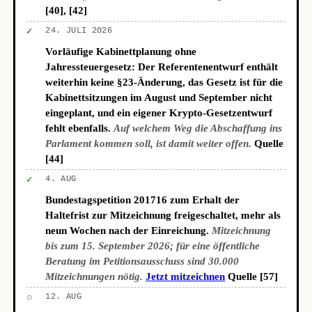
[40], [42]
✓
24. JULI 2026
Vorläufige Kabinettplanung ohne
Jahressteuergesetz: Der Referentenentwurf enthält
weiterhin keine §23-Änderung, das Gesetz ist für die
Kabinettsitzungen im August und September nicht
eingeplant, und ein eigener Krypto-Gesetzentwurf
fehlt ebenfalls.
Auf welchem Weg die Abschaffung ins
Parlament kommen soll, ist damit weiter offen.
Quelle
[44]
✓
4. AUG
Bundestagspetition 201716 zum Erhalt der
Haltefrist zur Mitzeichnung freigeschaltet, mehr als
neun Wochen nach der Einreichung.
Mitzeichnung
bis zum 15. September 2026; für eine öffentliche
Beratung im Petitionsausschuss sind 30.000
Mitzeichnungen nötig.
Jetzt mitzeichnen
Quelle [57]
○
12. AUG