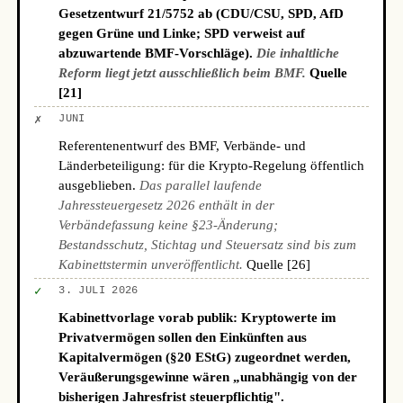
Gesetzentwurf 21/5752 ab (CDU/CSU, SPD, AfD
gegen Grüne und Linke; SPD verweist auf
abzuwartende BMF-Vorschläge).
Die inhaltliche
Reform liegt jetzt ausschließlich beim BMF.
Quelle
[21]
✗
JUNI
Referentenentwurf des BMF, Verbände- und
Länderbeteiligung: für die Krypto-Regelung öffentlich
ausgeblieben.
Das parallel laufende
Jahressteuergesetz 2026 enthält in der
Verbändefassung keine §23-Änderung;
Bestandsschutz, Stichtag und Steuersatz sind bis zum
Kabinettstermin unveröffentlicht.
Quelle [26]
✓
3. JULI 2026
Kabinettvorlage vorab publik: Kryptowerte im
Privatvermögen sollen den Einkünften aus
Kapitalvermögen (§20 EStG) zugeordnet werden,
Veräußerungsgewinne wären „unabhängig von der
bisherigen Jahresfrist steuerpflichtig".