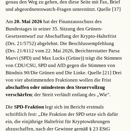
genau den Weg zu gehen, den diese Seite mit Fax, Brief
und abgeordnetenwatch-Fragen unterstützt.
Quelle [37]
Am
20. Mai 2026
hat der Finanzausschuss des
Bundestages in seiner 35. Sitzung den Grünen-
Gesetzentwurf zur Abschaffung der Krypto-Haltefrist
(Drs. 21/5752) abgelehnt. Die Beschlussempfehlung
(Drs. 21/6112 vom 22. Mai 2026, Berichterstatter Parsa
Marvi (SPD) und Max Lucks (Grüne)) trägt die Stimmen
von CDU/CSU, SPD und AfD gegen die Stimmen von
Bündnis 90/Die Grünen und Die Linke.
Quelle [21]
Drei
von vier abstimmenden Fraktionen wollen die Frist
abschaffen oder mindestens den Steuervollzug
verschärfen
; der Streit verläuft entlang des „Wie".
Die
SPD-Fraktion
legt sich im Bericht erstmals
schriftlich fest: „Die Fraktion der SPD setze sich dafür
ein, die einjährige Haltefrist für Kryptowährungen
abzuschaffen, nach der Gewinne gemäß § 23 EStG