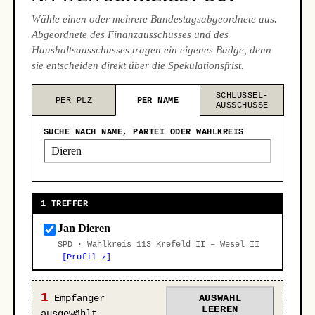
Wähle einen oder mehrere Bundestagsabgeordnete aus.
Abgeordnete des Finanzausschusses und des
Haushaltsausschusses tragen ein eigenes Badge, denn
sie entscheiden direkt über die Spekulationsfrist.
SCHLÜSSEL-
PER PLZ
PER NAME
AUSSCHÜSSE
SUCHE NACH NAME, PARTEI ODER WAHLKREIS
1 TREFFER
Jan Dieren
SPD · Wahlkreis 113 Krefeld II – Wesel II
[Profil ↗]
1
Empfänger
AUSWAHL
LEEREN
ausgewählt