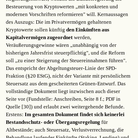
Besteuerung von Kryptowerten „mit konkreten und
modernen Vorschriften reformieren" will. Kernaussagen
des Auszugs: Die im Privatvermögen gehaltenen
Kryptowerte sollen künftig
den Einkünften aus
Kapitalvermögen zugeordnet
werden,
Veräußerungsgewinne wären „unabhängig von der
bisherigen Jahresfrist steuerpflichtig", und die Reform
soll „zu einer Steigerung der Steuereinnahmen führen".
Das entspricht der Abgeltungsteuer-Linie der SPD-
Fraktion (§20 EStG), nicht der Variante mit persönlichem
Steuersatz aus dem gescheiterten Grünen-Entwurf. Das
vollständige Dokument liegt inzwischen auch dieser
Seite vor (Fundstelle: Anschreiben, Seite 8 f.; PDF in
Quelle [30]) und erlaubt zwei weitergehende Befunde.
Erstens:
Im gesamten Dokument findet sich keinerlei
Bestandsschutz- oder Übergangsregelung
für
Altbestände; auch Steuersatz, Verlustverrechnung, die
Behandlung laufender Einkünfte (Staking, Lending) und