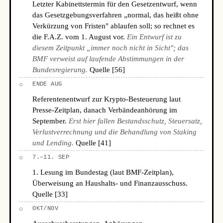
Letzter Kabinettstermin für den Gesetzentwurf, wenn
das Gesetzgebungsverfahren „normal, das heißt ohne
Verkürzung von Fristen" ablaufen soll; so rechnet es
die F.A.Z. vom 1. August vor.
Ein Entwurf ist zu
diesem Zeitpunkt „immer noch nicht in Sicht"; das
BMF verweist auf laufende Abstimmungen in der
Bundesregierung.
Quelle [56]
○
ENDE AUG
Referentenentwurf zur Krypto-Besteuerung laut
Presse-Zeitplan, danach Verbändeanhörung im
September.
Erst hier fallen Bestandsschutz, Steuersatz,
Verlustverrechnung und die Behandlung von Staking
und Lending.
Quelle [41]
○
7.–11. SEP
1. Lesung im Bundestag (laut BMF-Zeitplan),
Überweisung an Haushalts- und Finanzausschuss.
Quelle [33]
○
OKT/NOV