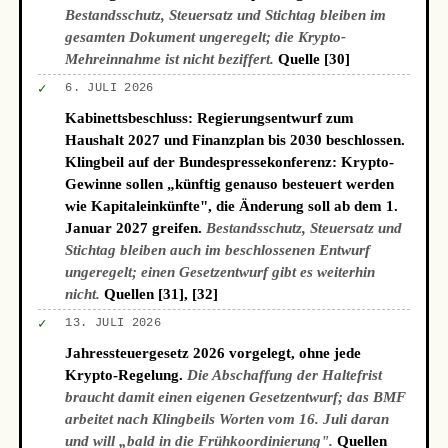
Bestandsschutz, Steuersatz und Stichtag bleiben im
gesamten Dokument ungeregelt; die Krypto-
Mehreinnahme ist nicht beziffert.
Quelle [30]
✓
6. JULI 2026
Kabinettsbeschluss: Regierungsentwurf zum
Haushalt 2027 und Finanzplan bis 2030 beschlossen.
Klingbeil auf der Bundespressekonferenz: Krypto-
Gewinne sollen „künftig genauso besteuert werden
wie Kapitaleinkünfte", die Änderung soll ab dem 1.
Januar 2027 greifen.
Bestandsschutz, Steuersatz und
Stichtag bleiben auch im beschlossenen Entwurf
ungeregelt; einen Gesetzentwurf gibt es weiterhin
nicht.
Quellen [31], [32]
✓
13. JULI 2026
Jahressteuergesetz 2026 vorgelegt, ohne jede
Krypto-Regelung.
Die Abschaffung der Haltefrist
braucht damit einen eigenen Gesetzentwurf; das BMF
arbeitet nach Klingbeils Worten vom 16. Juli daran
und will „bald in die Frühkoordinierung".
Quellen