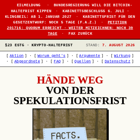
EILMELDUNG
·
BUNDESREGIERUNG WILL DIE BITCOIN-
HALTEFRIST KIPPEN
·
KABINETTSBESCHLUSS 6. JULI ·
KLINGBEIL: AB 1. JANUAR 2027
·
KABINETTSFRIST FÜR DEN
GESETZENTWURF: NOCH 5 TAGE (F.A.Z.)
·
PETITION
201716: QUORUM ERREICHT · WEITER MITZEICHNEN: NOCH 39
TAGE
·
FAX ZURÜCK
§23 ESTG · KRYPTO-HALTEFRIST
STAND:
7. AUGUST 2026
[
Aktion
]
·
[
Worum geht's
]
·
[
Argumente
]
·
[
Wirkung
]
·
[
Abgeordnete
]
·
[
FAQ
]
·
[
Quellen
]
·
[
Datenschutz
]
HÄNDE WEG
VON DER
SPEKULATIONSFRIST