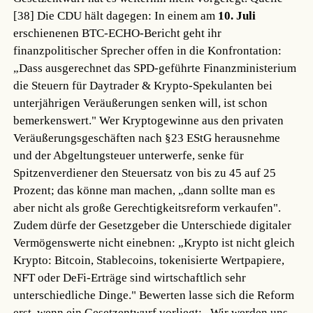
[38]
Die CDU hält dagegen: In einem am
10. Juli
erschienenen BTC-ECHO-Bericht geht ihr
finanzpolitischer Sprecher offen in die Konfrontation:
„Dass ausgerechnet das SPD-geführte Finanzministerium
die Steuern für Daytrader & Krypto-Spekulanten bei
unterjährigen Veräußerungen senken will, ist schon
bemerkenswert." Wer Kryptogewinne aus den privaten
Veräußerungsgeschäften nach §23 EStG herausnehme
und der Abgeltungsteuer unterwerfe, senke für
Spitzenverdiener den Steuersatz von bis zu 45 auf 25
Prozent; das könne man machen, „dann sollte man es
aber nicht als große Gerechtigkeitsreform verkaufen".
Zudem dürfe der Gesetzgeber die Unterschiede digitaler
Vermögenswerte nicht einebnen: „Krypto ist nicht gleich
Krypto: Bitcoin, Stablecoins, tokenisierte Wertpapiere,
NFT oder DeFi-Erträge sind wirtschaftlich sehr
unterschiedliche Dinge." Bewerten lasse sich die Reform
erst, wenn ein Gesetzentwurf vorliegt: „Wir werden uns