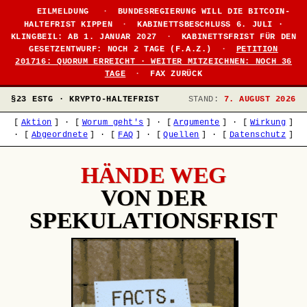
EILMELDUNG
·
BUNDESREGIERUNG WILL DIE BITCOIN-
HALTEFRIST KIPPEN
·
KABINETTSBESCHLUSS 6. JULI ·
KLINGBEIL: AB 1. JANUAR 2027
·
KABINETTSFRIST FÜR DEN
GESETZENTWURF: NOCH 2 TAGE (F.A.Z.)
·
PETITION
201716: QUORUM ERREICHT · WEITER MITZEICHNEN: NOCH 36
TAGE
·
FAX ZURÜCK
§23 ESTG · KRYPTO-HALTEFRIST
STAND:
7. AUGUST 2026
[
Aktion
]
·
[
Worum geht's
]
·
[
Argumente
]
·
[
Wirkung
]
·
[
Abgeordnete
]
·
[
FAQ
]
·
[
Quellen
]
·
[
Datenschutz
]
HÄNDE WEG
VON DER
SPEKULATIONSFRIST