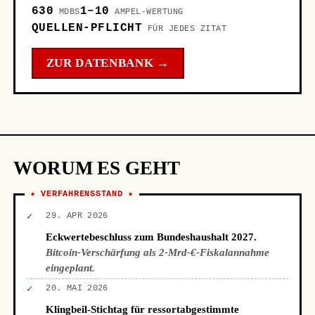
630
1–10
MDBS
AMPEL-WERTUNG
QUELLEN-PFLICHT
FÜR JEDES ZITAT
ZUR DATENBANK →
WORUM ES GEHT
★ VERFAHRENSSTAND ★
✓
29. APR 2026
Eckwertebeschluss zum Bundeshaushalt 2027.
Bitcoin-Verschärfung als 2-Mrd-€-Fiskalannahme
eingeplant.
✓
20. MAI 2026
Klingbeil-Stichtag für ressortabgestimmte