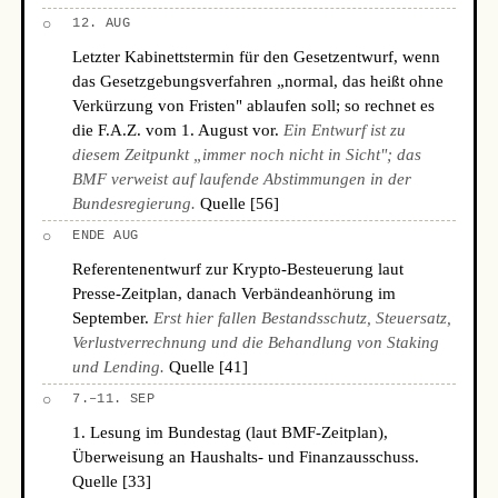
○
12. AUG
Letzter Kabinettstermin für den Gesetzentwurf, wenn
das Gesetzgebungsverfahren „normal, das heißt ohne
Verkürzung von Fristen" ablaufen soll; so rechnet es
die F.A.Z. vom 1. August vor.
Ein Entwurf ist zu
diesem Zeitpunkt „immer noch nicht in Sicht"; das
BMF verweist auf laufende Abstimmungen in der
Bundesregierung.
Quelle [56]
○
ENDE AUG
Referentenentwurf zur Krypto-Besteuerung laut
Presse-Zeitplan, danach Verbändeanhörung im
September.
Erst hier fallen Bestandsschutz, Steuersatz,
Verlustverrechnung und die Behandlung von Staking
und Lending.
Quelle [41]
○
7.–11. SEP
1. Lesung im Bundestag (laut BMF-Zeitplan),
Überweisung an Haushalts- und Finanzausschuss.
Quelle [33]