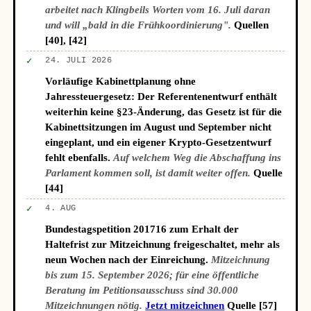
arbeitet nach Klingbeils Worten vom 16. Juli daran
und will „bald in die Frühkoordinierung".
Quellen
[40], [42]
✓
24. JULI 2026
Vorläufige Kabinettplanung ohne
Jahressteuergesetz: Der Referentenentwurf enthält
weiterhin keine §23-Änderung, das Gesetz ist für die
Kabinettsitzungen im August und September nicht
eingeplant, und ein eigener Krypto-Gesetzentwurf
fehlt ebenfalls.
Auf welchem Weg die Abschaffung ins
Parlament kommen soll, ist damit weiter offen.
Quelle
[44]
✓
4. AUG
Bundestagspetition 201716 zum Erhalt der
Haltefrist zur Mitzeichnung freigeschaltet, mehr als
neun Wochen nach der Einreichung.
Mitzeichnung
bis zum 15. September 2026; für eine öffentliche
Beratung im Petitionsausschuss sind 30.000
Mitzeichnungen nötig.
Jetzt mitzeichnen
Quelle [57]