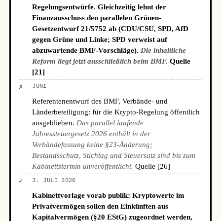
Regelungsentwürfe. Gleichzeitig lehnt der
Finanzausschuss den parallelen Grünen-
Gesetzentwurf 21/5752 ab (CDU/CSU, SPD, AfD
gegen Grüne und Linke; SPD verweist auf
abzuwartende BMF-Vorschläge).
Die inhaltliche
Reform liegt jetzt ausschließlich beim BMF.
Quelle
[21]
✗
JUNI
Referentenentwurf des BMF, Verbände- und
Länderbeteiligung: für die Krypto-Regelung öffentlich
ausgeblieben.
Das parallel laufende
Jahressteuergesetz 2026 enthält in der
Verbändefassung keine §23-Änderung;
Bestandsschutz, Stichtag und Steuersatz sind bis zum
Kabinettstermin unveröffentlicht.
Quelle [26]
✓
3. JULI 2026
Kabinettvorlage vorab publik: Kryptowerte im
Privatvermögen sollen den Einkünften aus
Kapitalvermögen (§20 EStG) zugeordnet werden,