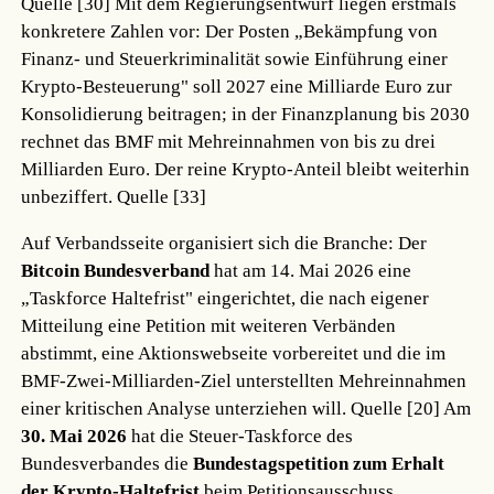
Quelle [30]
Mit dem Regierungsentwurf liegen erstmals
konkretere Zahlen vor: Der Posten „Bekämpfung von
Finanz- und Steuerkriminalität sowie Einführung einer
Krypto-Besteuerung" soll 2027 eine Milliarde Euro zur
Konsolidierung beitragen; in der Finanzplanung bis 2030
rechnet das BMF mit Mehreinnahmen von bis zu drei
Milliarden Euro. Der reine Krypto-Anteil bleibt weiterhin
unbeziffert.
Quelle [33]
Auf Verbandsseite organisiert sich die Branche: Der
Bitcoin Bundesverband
hat am 14. Mai 2026 eine
„Taskforce Haltefrist" eingerichtet, die nach eigener
Mitteilung eine Petition mit weiteren Verbänden
abstimmt, eine Aktionswebseite vorbereitet und die im
BMF-Zwei-Milliarden-Ziel unterstellten Mehreinnahmen
einer kritischen Analyse unterziehen will.
Quelle [20]
Am
30. Mai 2026
hat die Steuer-Taskforce des
Bundesverbandes die
Bundestagspetition zum Erhalt
der Krypto-Haltefrist
beim Petitionsausschuss