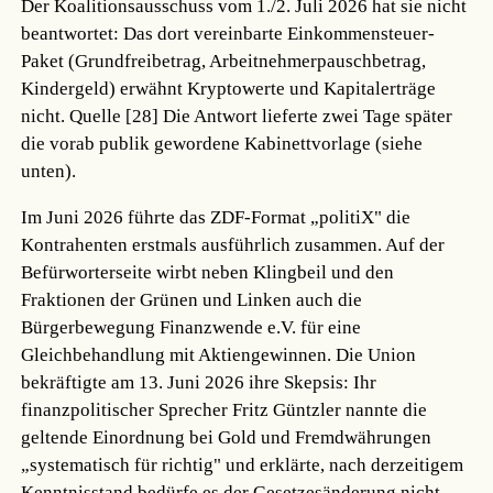
Der Koalitionsausschuss vom 1./2. Juli 2026 hat sie nicht
beantwortet: Das dort vereinbarte Einkommensteuer-
Paket (Grundfreibetrag, Arbeitnehmerpauschbetrag,
Kindergeld) erwähnt Kryptowerte und Kapitalerträge
nicht.
Quelle [28]
Die Antwort lieferte zwei Tage später
die vorab publik gewordene Kabinettvorlage (siehe
unten).
Im Juni 2026 führte das ZDF-Format „politiX" die
Kontrahenten erstmals ausführlich zusammen. Auf der
Befürworterseite wirbt neben Klingbeil und den
Fraktionen der Grünen und Linken auch die
Bürgerbewegung Finanzwende e.V. für eine
Gleichbehandlung mit Aktiengewinnen. Die Union
bekräftigte am 13. Juni 2026 ihre Skepsis: Ihr
finanzpolitischer Sprecher Fritz Güntzler nannte die
geltende Einordnung bei Gold und Fremdwährungen
„systematisch für richtig" und erklärte, nach derzeitigem
Kenntnisstand bedürfe es der Gesetzesänderung nicht.