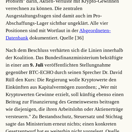
Problem" darin, Aktien-Verluste mit Krypto-Gewinnen
verrechnen zu können. Die zentralen
Ausgestaltungsfragen sind damit auch im Pro-
Abschaffungs-Lager sichtbar ungeklärt. Alle vier
Positionen sind mit Wortlaut in der
Abgeordneten-
Datenbank
dokumentiert.
Quelle [36]
Nach dem Beschluss verhärten sich die Linien innerhalb
der Koalition. Das Bundesfinanzministerium bekräftigte
in einer am
9. Juli
veröffentlichten Stellungnahme
gegenüber BTC-ECHO durch seinen Sprecher Dr. David
Rüll den Kurs: Die Regierung wolle Kryptowerte den
Einkünften aus Kapitalvermögen zuordnen; „Wer mit
Kryptowerten Gewinne erzielt, soll künftig ebenso einen
Beitrag zur Finanzierung des Gemeinwesens beitragen
wie diejenigen, die ihren Arbeitslohn oder Aktienerträge
versteuern." Zu Bestandsschutz, Steuersatz und Stichtag
sagte das Ministerium erneut nichts; einen konkreten
Gesetzentwurf hat es weiterhin nicht vorgelegt.
Quelle