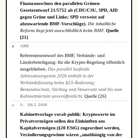
Finanzausschuss den parallelen Grünen-
Gesetzentwurf 21/5752 ab (CDU/CSU, SPD, AfD
gegen Grüne und Linke; SPD verweist auf
abzuwartende BMF-Vorschläge).
Die inhaltliche
Reform liegt jetzt ausschließlich beim BMF.
Quelle
[21]
✗
JUNI
Referentenentwurf des BMF, Verbände- und
Länderbeteiligung: für die Krypto-Regelung öffentlich
ausgeblieben.
Das parallel laufende
Jahressteuergesetz 2026 enthält in der
Verbändefassung keine §23-Änderung;
Bestandsschutz, Stichtag und Steuersatz sind bis zum
Kabinettstermin unveröffentlicht.
Quelle [26]
✓
3. JULI 2026
Kabinettvorlage vorab publik: Kryptowerte im
Privatvermögen sollen den Einkünften aus
Kapitalvermögen (§20 EStG) zugeordnet werden,
Veräußerungsgewinne wären „unabhängig von der