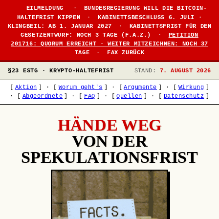
EILMELDUNG
·
BUNDESREGIERUNG WILL DIE BITCOIN-
HALTEFRIST KIPPEN
·
KABINETTSBESCHLUSS 6. JULI ·
KLINGBEIL: AB 1. JANUAR 2027
·
KABINETTSFRIST FÜR DEN
GESETZENTWURF: NOCH 3 TAGE (F.A.Z.)
·
PETITION
201716: QUORUM ERREICHT · WEITER MITZEICHNEN: NOCH 37
TAGE
·
FAX ZURÜCK
§23 ESTG · KRYPTO-HALTEFRIST
STAND:
7. AUGUST 2026
[
Aktion
]
·
[
Worum geht's
]
·
[
Argumente
]
·
[
Wirkung
]
·
[
Abgeordnete
]
·
[
FAQ
]
·
[
Quellen
]
·
[
Datenschutz
]
HÄNDE WEG
VON DER
SPEKULATIONSFRIST