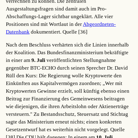
verrechnen zu können. Die zentralen
Ausgestaltungsfragen sind damit auch im Pro-
Abschaffungs-Lager sichtbar ungeklärt. Alle vier
Positionen sind mit Wortlaut in der
Abgeordneten-
Datenbank
dokumentiert.
Quelle [36]
Nach dem Beschluss verhärten sich die Linien innerhalb
der Koalition. Das Bundesfinanzministerium bekräftigte
in einer am
9. Juli
veröffentlichten Stellungnahme
gegenüber BTC-ECHO durch seinen Sprecher Dr. David
Rüll den Kurs: Die Regierung wolle Kryptowerte den
Einkünften aus Kapitalvermögen zuordnen; „Wer mit
Kryptowerten Gewinne erzielt, soll künftig ebenso einen
Beitrag zur Finanzierung des Gemeinwesens beitragen
wie diejenigen, die ihren Arbeitslohn oder Aktienerträge
versteuern." Zu Bestandsschutz, Steuersatz und Stichtag
sagte das Ministerium erneut nichts; einen konkreten
Gesetzentwurf hat es weiterhin nicht vorgelegt.
Quelle
[38]
Die CDU hält dagegen: In einem am
10. Juli