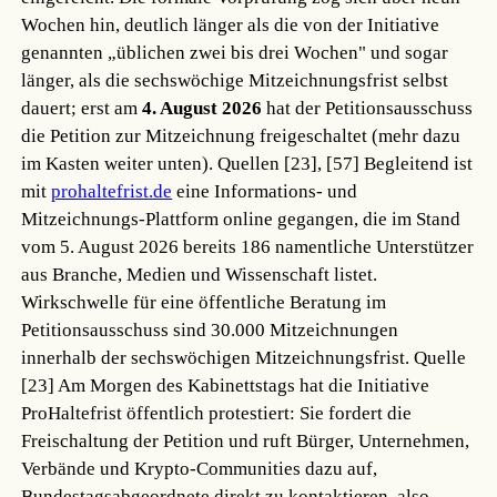
Wochen hin, deutlich länger als die von der Initiative
genannten „üblichen zwei bis drei Wochen" und sogar
länger, als die sechswöchige Mitzeichnungsfrist selbst
dauert; erst am
4. August 2026
hat der Petitionsausschuss
die Petition zur Mitzeichnung freigeschaltet (mehr dazu
im Kasten weiter unten).
Quellen [23], [57]
Begleitend ist
mit
prohaltefrist.de
eine Informations- und
Mitzeichnungs-Plattform online gegangen, die im Stand
vom 5. August 2026 bereits 186 namentliche Unterstützer
aus Branche, Medien und Wissenschaft listet.
Wirkschwelle für eine öffentliche Beratung im
Petitionsausschuss sind 30.000 Mitzeichnungen
innerhalb der sechswöchigen Mitzeichnungsfrist.
Quelle
[23]
Am Morgen des Kabinettstags hat die Initiative
ProHaltefrist öffentlich protestiert: Sie fordert die
Freischaltung der Petition und ruft Bürger, Unternehmen,
Verbände und Krypto-Communities dazu auf,
Bundestagsabgeordnete direkt zu kontaktieren, also