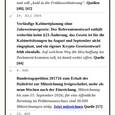
und will „bald in die Frühkoordinierung".
Quellen
[40], [42]
✓
24. JULI 2026
Vorläufige Kabinettplanung ohne
Jahressteuergesetz: Der Referentenentwurf enthält
weiterhin keine §23-Änderung, das Gesetz ist für die
Kabinettsitzungen im August und September nicht
eingeplant, und ein eigener Krypto-Gesetzentwurf
fehlt ebenfalls.
Auf welchem Weg die Abschaffung ins
Parlament kommen soll, ist damit weiter offen.
Quelle
[44]
✓
4. AUG
Bundestagspetition 201716 zum Erhalt der
Haltefrist zur Mitzeichnung freigeschaltet, mehr als
neun Wochen nach der Einreichung.
Mitzeichnung
bis zum 15. September 2026; für eine öffentliche
Beratung im Petitionsausschuss sind 30.000
Mitzeichnungen nötig.
Jetzt mitzeichnen
Quelle [57]
○
12. AUG