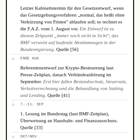
Letzter Kabinettstermin für den Gesetzentwurf, wenn
das Gesetzgebungsverfahren „normal, das heißt ohne
Verkürzung von Fristen" ablaufen soll; so rechnet es
die F.A.Z. vom 1. August vor.
Ein Entwurf ist zu
diesem Zeitpunkt „immer noch nicht in Sicht"; das
BMF verweist auf laufende Abstimmungen in der
Bundesregierung.
Quelle [56]
○
ENDE AUG
Referentenentwurf zur Krypto-Besteuerung laut
Presse-Zeitplan, danach Verbändeanhörung im
September.
Erst hier fallen Bestandsschutz, Steuersatz,
Verlustverrechnung und die Behandlung von Staking
und Lending.
Quelle [41]
○
7.–11. SEP
1. Lesung im Bundestag (laut BMF-Zeitplan),
Überweisung an Haushalts- und Finanzausschuss.
Quelle [33]
○
OKT/NOV