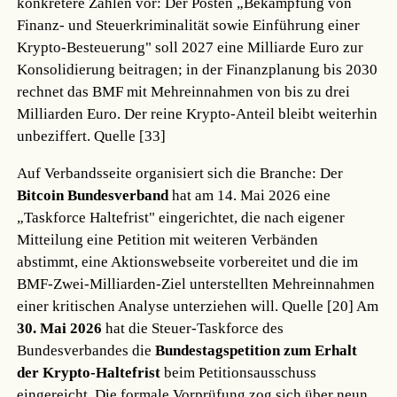
konkretere Zahlen vor: Der Posten „Bekämpfung von
Finanz- und Steuerkriminalität sowie Einführung einer
Krypto-Besteuerung" soll 2027 eine Milliarde Euro zur
Konsolidierung beitragen; in der Finanzplanung bis 2030
rechnet das BMF mit Mehreinnahmen von bis zu drei
Milliarden Euro. Der reine Krypto-Anteil bleibt weiterhin
unbeziffert.
Quelle [33]
Auf Verbandsseite organisiert sich die Branche: Der
Bitcoin Bundesverband
hat am 14. Mai 2026 eine
„Taskforce Haltefrist" eingerichtet, die nach eigener
Mitteilung eine Petition mit weiteren Verbänden
abstimmt, eine Aktionswebseite vorbereitet und die im
BMF-Zwei-Milliarden-Ziel unterstellten Mehreinnahmen
einer kritischen Analyse unterziehen will.
Quelle [20]
Am
30. Mai 2026
hat die Steuer-Taskforce des
Bundesverbandes die
Bundestagspetition zum Erhalt
der Krypto-Haltefrist
beim Petitionsausschuss
eingereicht. Die formale Vorprüfung zog sich über neun