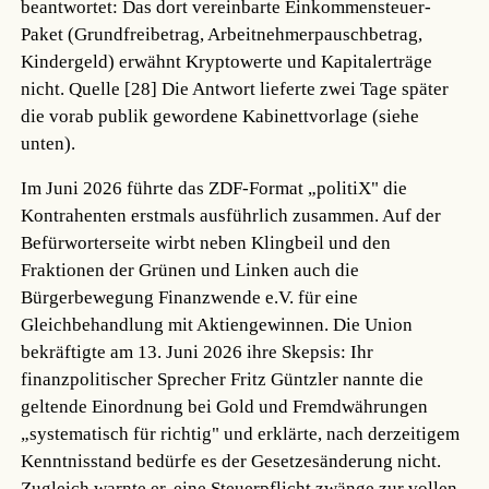
beantwortet: Das dort vereinbarte Einkommensteuer-
Paket (Grundfreibetrag, Arbeitnehmerpauschbetrag,
Kindergeld) erwähnt Kryptowerte und Kapitalerträge
nicht.
Quelle [28]
Die Antwort lieferte zwei Tage später
die vorab publik gewordene Kabinettvorlage (siehe
unten).
Im Juni 2026 führte das ZDF-Format „politiX" die
Kontrahenten erstmals ausführlich zusammen. Auf der
Befürworterseite wirbt neben Klingbeil und den
Fraktionen der Grünen und Linken auch die
Bürgerbewegung Finanzwende e.V. für eine
Gleichbehandlung mit Aktiengewinnen. Die Union
bekräftigte am 13. Juni 2026 ihre Skepsis: Ihr
finanzpolitischer Sprecher Fritz Güntzler nannte die
geltende Einordnung bei Gold und Fremdwährungen
„systematisch für richtig" und erklärte, nach derzeitigem
Kenntnisstand bedürfe es der Gesetzesänderung nicht.
Zugleich warnte er, eine Steuerpflicht zwänge zur vollen