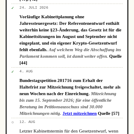
✓
24. JULI 2026
Vorläufige Kabinettplanung ohne
Jahressteuergesetz: Der Referentenentwurf enthält
weiterhin keine §23-Änderung, das Gesetz ist für die
Kabinettsitzungen im August und September nicht
eingeplant, und ein eigener Krypto-Gesetzentwurf
fehlt ebenfalls.
Auf welchem Weg die Abschaffung ins
Parlament kommen soll, ist damit weiter offen.
Quelle
[44]
✓
4. AUG
Bundestagspetition 201716 zum Erhalt der
Haltefrist zur Mitzeichnung freigeschaltet, mehr als
neun Wochen nach der Einreichung.
Mitzeichnung
bis zum 15. September 2026; für eine öffentliche
Beratung im Petitionsausschuss sind 30.000
Mitzeichnungen nötig.
Jetzt mitzeichnen
Quelle [57]
○
12. AUG
Letzter Kabinettstermin für den Gesetzentwurf, wenn