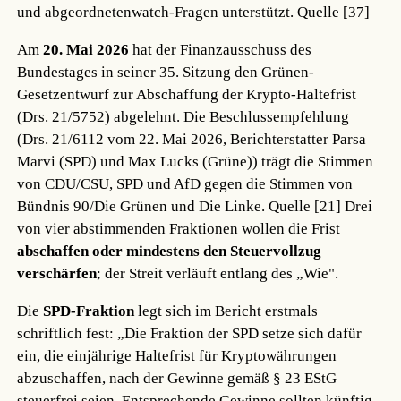
und abgeordnetenwatch-Fragen unterstützt.
Quelle [37]
Am
20. Mai 2026
hat der Finanzausschuss des
Bundestages in seiner 35. Sitzung den Grünen-
Gesetzentwurf zur Abschaffung der Krypto-Haltefrist
(Drs. 21/5752) abgelehnt. Die Beschlussempfehlung
(Drs. 21/6112 vom 22. Mai 2026, Berichterstatter Parsa
Marvi (SPD) und Max Lucks (Grüne)) trägt die Stimmen
von CDU/CSU, SPD und AfD gegen die Stimmen von
Bündnis 90/Die Grünen und Die Linke.
Quelle [21]
Drei
von vier abstimmenden Fraktionen wollen die Frist
abschaffen oder mindestens den Steuervollzug
verschärfen
; der Streit verläuft entlang des „Wie".
Die
SPD-Fraktion
legt sich im Bericht erstmals
schriftlich fest: „Die Fraktion der SPD setze sich dafür
ein, die einjährige Haltefrist für Kryptowährungen
abzuschaffen, nach der Gewinne gemäß § 23 EStG
steuerfrei seien. Entsprechende Gewinne sollten künftig