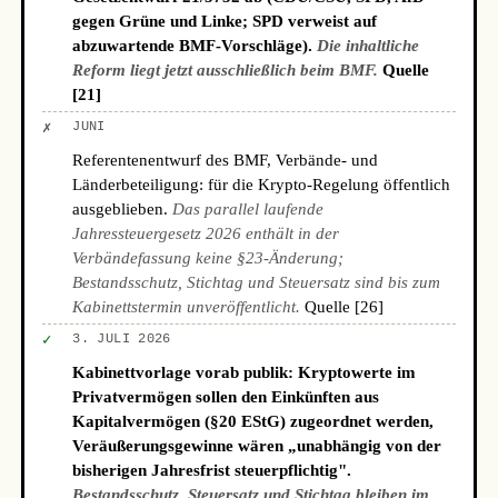
gegen Grüne und Linke; SPD verweist auf
abzuwartende BMF-Vorschläge).
Die inhaltliche
Reform liegt jetzt ausschließlich beim BMF.
Quelle
[21]
✗
JUNI
Referentenentwurf des BMF, Verbände- und
Länderbeteiligung: für die Krypto-Regelung öffentlich
ausgeblieben.
Das parallel laufende
Jahressteuergesetz 2026 enthält in der
Verbändefassung keine §23-Änderung;
Bestandsschutz, Stichtag und Steuersatz sind bis zum
Kabinettstermin unveröffentlicht.
Quelle [26]
✓
3. JULI 2026
Kabinettvorlage vorab publik: Kryptowerte im
Privatvermögen sollen den Einkünften aus
Kapitalvermögen (§20 EStG) zugeordnet werden,
Veräußerungsgewinne wären „unabhängig von der
bisherigen Jahresfrist steuerpflichtig".
Bestandsschutz, Steuersatz und Stichtag bleiben im