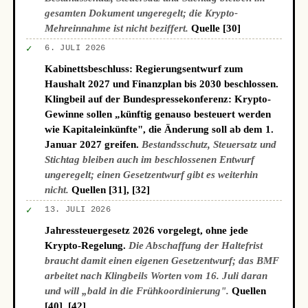
gesamten Dokument ungeregelt; die Krypto-
Mehreinnahme ist nicht beziffert.
Quelle [30]
✓
6. JULI 2026
Kabinettsbeschluss: Regierungsentwurf zum
Haushalt 2027 und Finanzplan bis 2030 beschlossen.
Klingbeil auf der Bundespressekonferenz: Krypto-
Gewinne sollen „künftig genauso besteuert werden
wie Kapitaleinkünfte", die Änderung soll ab dem 1.
Januar 2027 greifen.
Bestandsschutz, Steuersatz und
Stichtag bleiben auch im beschlossenen Entwurf
ungeregelt; einen Gesetzentwurf gibt es weiterhin
nicht.
Quellen [31], [32]
✓
13. JULI 2026
Jahressteuergesetz 2026 vorgelegt, ohne jede
Krypto-Regelung.
Die Abschaffung der Haltefrist
braucht damit einen eigenen Gesetzentwurf; das BMF
arbeitet nach Klingbeils Worten vom 16. Juli daran
und will „bald in die Frühkoordinierung".
Quellen
[40], [42]