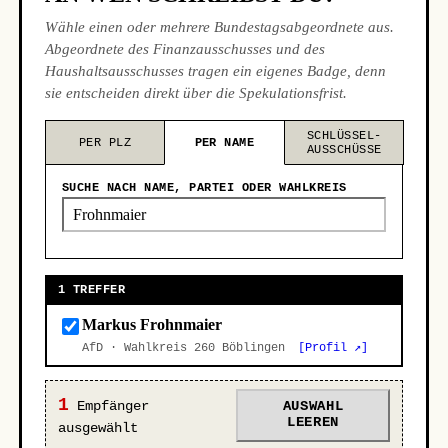
Wähle einen oder mehrere Bundestagsabgeordnete aus.
Abgeordnete des Finanzausschusses und des
Haushaltsausschusses tragen ein eigenes Badge, denn
sie entscheiden direkt über die Spekulationsfrist.
SCHLÜSSEL-
PER PLZ
PER NAME
AUSSCHÜSSE
SUCHE NACH NAME, PARTEI ODER WAHLKREIS
1 TREFFER
Markus Frohnmaier
AfD · Wahlkreis 260 Böblingen
[Profil ↗]
1
Empfänger
AUSWAHL
LEEREN
ausgewählt