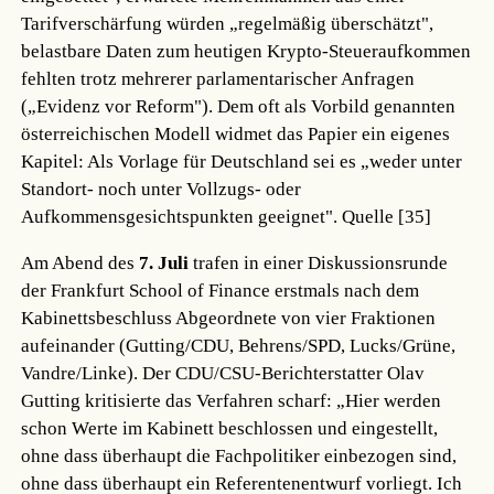
Tarifverschärfung würden „regelmäßig überschätzt",
belastbare Daten zum heutigen Krypto-Steueraufkommen
fehlten trotz mehrerer parlamentarischer Anfragen
(„Evidenz vor Reform"). Dem oft als Vorbild genannten
österreichischen Modell widmet das Papier ein eigenes
Kapitel: Als Vorlage für Deutschland sei es „weder unter
Standort- noch unter Vollzugs- oder
Aufkommensgesichtspunkten geeignet".
Quelle [35]
Am Abend des
7. Juli
trafen in einer Diskussionsrunde
der Frankfurt School of Finance erstmals nach dem
Kabinettsbeschluss Abgeordnete von vier Fraktionen
aufeinander (Gutting/CDU, Behrens/SPD, Lucks/Grüne,
Vandre/Linke). Der CDU/CSU-Berichterstatter Olav
Gutting kritisierte das Verfahren scharf: „Hier werden
schon Werte im Kabinett beschlossen und eingestellt,
ohne dass überhaupt die Fachpolitiker einbezogen sind,
ohne dass überhaupt ein Referentenentwurf vorliegt. Ich