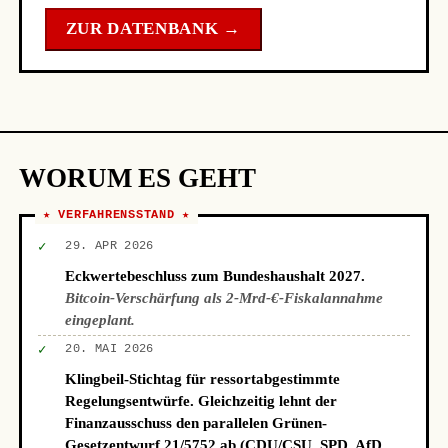
ZUR DATENBANK →
WORUM ES GEHT
★ VERFAHRENSSTAND ★
✓
29. APR 2026
Eckwertebeschluss zum Bundeshaushalt 2027.
Bitcoin-Verschärfung als 2-Mrd-€-Fiskalannahme
eingeplant.
✓
20. MAI 2026
Klingbeil-Stichtag für ressortabgestimmte
Regelungsentwürfe. Gleichzeitig lehnt der
Finanzausschuss den parallelen Grünen-
Gesetzentwurf 21/5752 ab (CDU/CSU, SPD, AfD