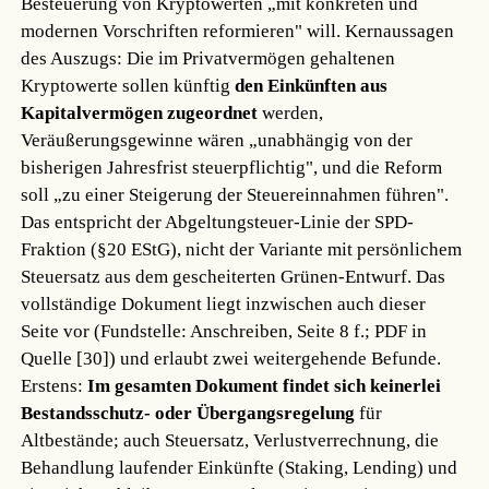
Besteuerung von Kryptowerten „mit konkreten und
modernen Vorschriften reformieren" will. Kernaussagen
des Auszugs: Die im Privatvermögen gehaltenen
Kryptowerte sollen künftig
den Einkünften aus
Kapitalvermögen zugeordnet
werden,
Veräußerungsgewinne wären „unabhängig von der
bisherigen Jahresfrist steuerpflichtig", und die Reform
soll „zu einer Steigerung der Steuereinnahmen führen".
Das entspricht der Abgeltungsteuer-Linie der SPD-
Fraktion (§20 EStG), nicht der Variante mit persönlichem
Steuersatz aus dem gescheiterten Grünen-Entwurf. Das
vollständige Dokument liegt inzwischen auch dieser
Seite vor (Fundstelle: Anschreiben, Seite 8 f.; PDF in
Quelle [30]) und erlaubt zwei weitergehende Befunde.
Erstens:
Im gesamten Dokument findet sich keinerlei
Bestandsschutz- oder Übergangsregelung
für
Altbestände; auch Steuersatz, Verlustverrechnung, die
Behandlung laufender Einkünfte (Staking, Lending) und