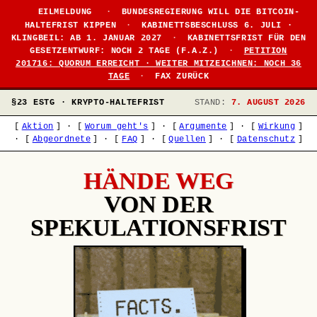
EILMELDUNG
·
BUNDESREGIERUNG WILL DIE BITCOIN-
HALTEFRIST KIPPEN
·
KABINETTSBESCHLUSS 6. JULI ·
KLINGBEIL: AB 1. JANUAR 2027
·
KABINETTSFRIST FÜR DEN
GESETZENTWURF: NOCH 2 TAGE (F.A.Z.)
·
PETITION
201716: QUORUM ERREICHT · WEITER MITZEICHNEN: NOCH 36
TAGE
·
FAX ZURÜCK
§23 ESTG · KRYPTO-HALTEFRIST
STAND:
7. AUGUST 2026
[
Aktion
]
·
[
Worum geht's
]
·
[
Argumente
]
·
[
Wirkung
]
·
[
Abgeordnete
]
·
[
FAQ
]
·
[
Quellen
]
·
[
Datenschutz
]
HÄNDE WEG
VON DER
SPEKULATIONSFRIST