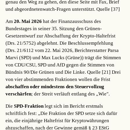
genau den Weg zu gehen, den diese Seite mit Fax, Brief
und abgeordnetenwatch-Fragen unterstützt.
Quelle [37]
Am
20. Mai 2026
hat der Finanzausschuss des
Bundestages in seiner 35. Sitzung den Grünen-
Gesetzentwurf zur Abschaffung der Krypto-Haltefrist
(Drs. 21/5752) abgelehnt. Die Beschlussempfehlung
(Drs. 21/6112 vom 22. Mai 2026, Berichterstatter Parsa
Marvi (SPD) und Max Lucks (Grüne)) trägt die Stimmen
von CDU/CSU, SPD und AfD gegen die Stimmen von
Bündnis 90/Die Grünen und Die Linke.
Quelle [21]
Drei
von vier abstimmenden Fraktionen wollen die Frist
abschaffen oder mindestens den Steuervollzug
verschärfen
; der Streit verläuft entlang des „Wie".
Die
SPD-Fraktion
legt sich im Bericht erstmals
schriftlich fest: „Die Fraktion der SPD setze sich dafür
ein, die einjährige Haltefrist für Kryptowährungen
abzuschaffen, nach der Gewinne gemäß § 23 EStG