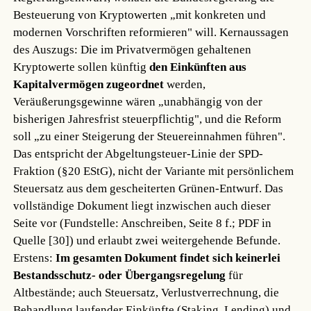
Besteuerung von Kryptowerten „mit konkreten und
modernen Vorschriften reformieren" will. Kernaussagen
des Auszugs: Die im Privatvermögen gehaltenen
Kryptowerte sollen künftig
den Einkünften aus
Kapitalvermögen zugeordnet
werden,
Veräußerungsgewinne wären „unabhängig von der
bisherigen Jahresfrist steuerpflichtig", und die Reform
soll „zu einer Steigerung der Steuereinnahmen führen".
Das entspricht der Abgeltungsteuer-Linie der SPD-
Fraktion (§20 EStG), nicht der Variante mit persönlichem
Steuersatz aus dem gescheiterten Grünen-Entwurf. Das
vollständige Dokument liegt inzwischen auch dieser
Seite vor (Fundstelle: Anschreiben, Seite 8 f.; PDF in
Quelle [30]) und erlaubt zwei weitergehende Befunde.
Erstens:
Im gesamten Dokument findet sich keinerlei
Bestandsschutz- oder Übergangsregelung
für
Altbestände; auch Steuersatz, Verlustverrechnung, die
Behandlung laufender Einkünfte (Staking, Lending) und