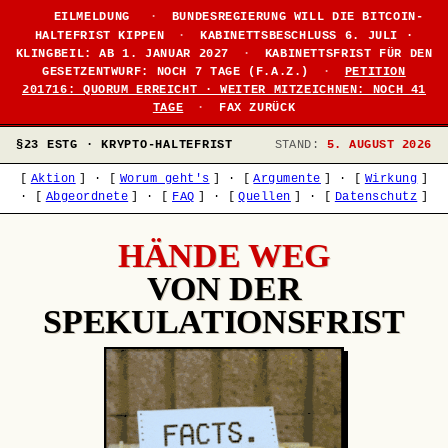
EILMELDUNG
·
BUNDESREGIERUNG WILL DIE BITCOIN-
HALTEFRIST KIPPEN
·
KABINETTSBESCHLUSS 6. JULI ·
KLINGBEIL: AB 1. JANUAR 2027
·
KABINETTSFRIST FÜR DEN
GESETZENTWURF: NOCH 7 TAGE (F.A.Z.)
·
PETITION
201716: QUORUM ERREICHT · WEITER MITZEICHNEN: NOCH 41
TAGE
·
FAX ZURÜCK
§23 ESTG · KRYPTO-HALTEFRIST
STAND:
5. AUGUST 2026
[
Aktion
]
·
[
Worum geht's
]
·
[
Argumente
]
·
[
Wirkung
]
·
[
Abgeordnete
]
·
[
FAQ
]
·
[
Quellen
]
·
[
Datenschutz
]
HÄNDE WEG
VON DER
SPEKULATIONSFRIST