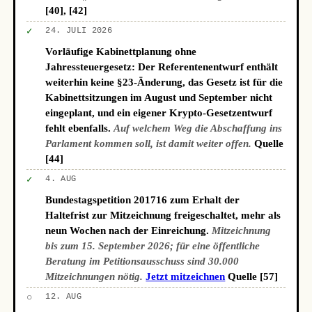
[40], [42]
✓
24. JULI 2026
Vorläufige Kabinettplanung ohne
Jahressteuergesetz: Der Referentenentwurf enthält
weiterhin keine §23-Änderung, das Gesetz ist für die
Kabinettsitzungen im August und September nicht
eingeplant, und ein eigener Krypto-Gesetzentwurf
fehlt ebenfalls.
Auf welchem Weg die Abschaffung ins
Parlament kommen soll, ist damit weiter offen.
Quelle
[44]
✓
4. AUG
Bundestagspetition 201716 zum Erhalt der
Haltefrist zur Mitzeichnung freigeschaltet, mehr als
neun Wochen nach der Einreichung.
Mitzeichnung
bis zum 15. September 2026; für eine öffentliche
Beratung im Petitionsausschuss sind 30.000
Mitzeichnungen nötig.
Jetzt mitzeichnen
Quelle [57]
○
12. AUG