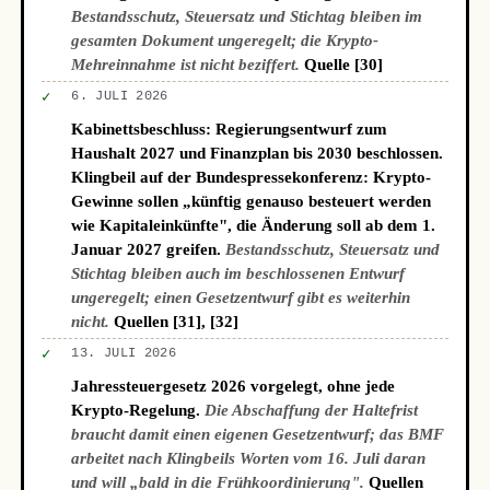
Bestandsschutz, Steuersatz und Stichtag bleiben im
gesamten Dokument ungeregelt; die Krypto-
Mehreinnahme ist nicht beziffert.
Quelle [30]
✓
6. JULI 2026
Kabinettsbeschluss: Regierungsentwurf zum
Haushalt 2027 und Finanzplan bis 2030 beschlossen.
Klingbeil auf der Bundespressekonferenz: Krypto-
Gewinne sollen „künftig genauso besteuert werden
wie Kapitaleinkünfte", die Änderung soll ab dem 1.
Januar 2027 greifen.
Bestandsschutz, Steuersatz und
Stichtag bleiben auch im beschlossenen Entwurf
ungeregelt; einen Gesetzentwurf gibt es weiterhin
nicht.
Quellen [31], [32]
✓
13. JULI 2026
Jahressteuergesetz 2026 vorgelegt, ohne jede
Krypto-Regelung.
Die Abschaffung der Haltefrist
braucht damit einen eigenen Gesetzentwurf; das BMF
arbeitet nach Klingbeils Worten vom 16. Juli daran
und will „bald in die Frühkoordinierung".
Quellen