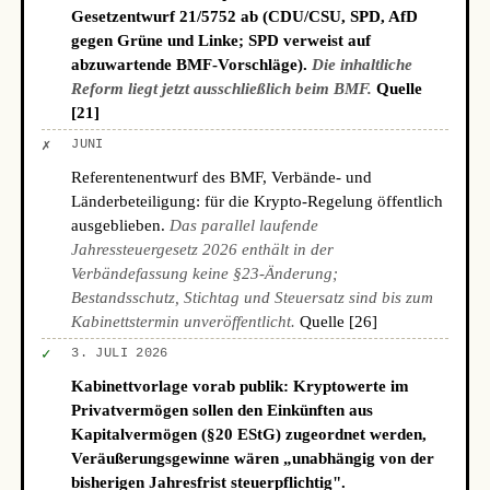
Gesetzentwurf 21/5752 ab (CDU/CSU, SPD, AfD
gegen Grüne und Linke; SPD verweist auf
abzuwartende BMF-Vorschläge).
Die inhaltliche
Reform liegt jetzt ausschließlich beim BMF.
Quelle
[21]
✗
JUNI
Referentenentwurf des BMF, Verbände- und
Länderbeteiligung: für die Krypto-Regelung öffentlich
ausgeblieben.
Das parallel laufende
Jahressteuergesetz 2026 enthält in der
Verbändefassung keine §23-Änderung;
Bestandsschutz, Stichtag und Steuersatz sind bis zum
Kabinettstermin unveröffentlicht.
Quelle [26]
✓
3. JULI 2026
Kabinettvorlage vorab publik: Kryptowerte im
Privatvermögen sollen den Einkünften aus
Kapitalvermögen (§20 EStG) zugeordnet werden,
Veräußerungsgewinne wären „unabhängig von der
bisherigen Jahresfrist steuerpflichtig".