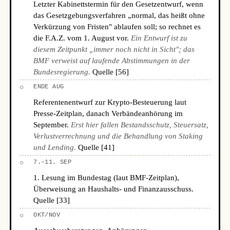
Letzter Kabinettstermin für den Gesetzentwurf, wenn
das Gesetzgebungsverfahren „normal, das heißt ohne
Verkürzung von Fristen" ablaufen soll; so rechnet es
die F.A.Z. vom 1. August vor.
Ein Entwurf ist zu
diesem Zeitpunkt „immer noch nicht in Sicht"; das
BMF verweist auf laufende Abstimmungen in der
Bundesregierung.
Quelle [56]
○
ENDE AUG
Referentenentwurf zur Krypto-Besteuerung laut
Presse-Zeitplan, danach Verbändeanhörung im
September.
Erst hier fallen Bestandsschutz, Steuersatz,
Verlustverrechnung und die Behandlung von Staking
und Lending.
Quelle [41]
○
7.–11. SEP
1. Lesung im Bundestag (laut BMF-Zeitplan),
Überweisung an Haushalts- und Finanzausschuss.
Quelle [33]
○
OKT/NOV