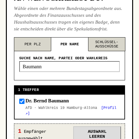
Wähle einen oder mehrere Bundestagsabgeordnete aus.
Abgeordnete des Finanzausschusses und des
Haushaltsausschusses tragen ein eigenes Badge, denn
sie entscheiden direkt über die Spekulationsfrist.
SCHLÜSSEL-
PER PLZ
PER NAME
AUSSCHÜSSE
SUCHE NACH NAME, PARTEI ODER WAHLKREIS
1 TREFFER
Dr. Bernd Baumann
AfD · Wahlkreis 19 Hamburg-Altona
[Profil
↗]
1
Empfänger
AUSWAHL
LEEREN
ausgewählt