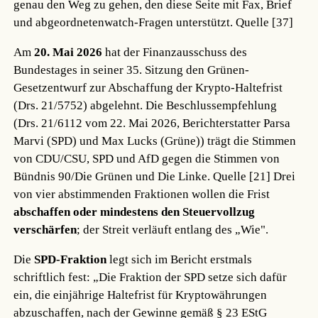
genau den Weg zu gehen, den diese Seite mit Fax, Brief
und abgeordnetenwatch-Fragen unterstützt.
Quelle [37]
Am
20. Mai 2026
hat der Finanzausschuss des
Bundestages in seiner 35. Sitzung den Grünen-
Gesetzentwurf zur Abschaffung der Krypto-Haltefrist
(Drs. 21/5752) abgelehnt. Die Beschlussempfehlung
(Drs. 21/6112 vom 22. Mai 2026, Berichterstatter Parsa
Marvi (SPD) und Max Lucks (Grüne)) trägt die Stimmen
von CDU/CSU, SPD und AfD gegen die Stimmen von
Bündnis 90/Die Grünen und Die Linke.
Quelle [21]
Drei
von vier abstimmenden Fraktionen wollen die Frist
abschaffen oder mindestens den Steuervollzug
verschärfen
; der Streit verläuft entlang des „Wie".
Die
SPD-Fraktion
legt sich im Bericht erstmals
schriftlich fest: „Die Fraktion der SPD setze sich dafür
ein, die einjährige Haltefrist für Kryptowährungen
abzuschaffen, nach der Gewinne gemäß § 23 EStG