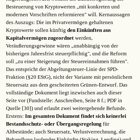
Besteuerung von Kryptowerten „mit konkreten und
modernen Vorschriften reformieren" will. Kernaussagen
des Auszugs: Die im Privatvermögen gehaltenen
Kryptowerte sollen künftig
den Einkünften aus
Kapitalvermögen zugeordnet
werden,
Veräußerungsgewinne wären „unabhängig von der
bisherigen Jahresfrist steuerpflichtig", und die Reform
soll „zu einer Steigerung der Steuereinnahmen führen".
Das entspricht der Abgeltungsteuer-Linie der SPD-
Fraktion (§20 EStG), nicht der Variante mit persönlichem
Steuersatz aus dem gescheiterten Grünen-Entwurf. Das
vollständige Dokument liegt inzwischen auch dieser
Seite vor (Fundstelle: Anschreiben, Seite 8 f.; PDF in
Quelle [30]) und erlaubt zwei weitergehende Befunde.
Erstens:
Im gesamten Dokument findet sich keinerlei
Bestandsschutz- oder Übergangsregelung
für
Altbestände; auch Steuersatz, Verlustverrechnung, die
Behandlung laufender Einkünfte (Staking, Lending) und