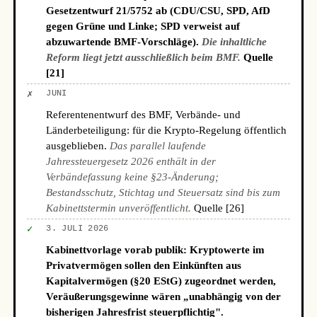
Gesetzentwurf 21/5752 ab (CDU/CSU, SPD, AfD
gegen Grüne und Linke; SPD verweist auf
abzuwartende BMF-Vorschläge).
Die inhaltliche
Reform liegt jetzt ausschließlich beim BMF.
Quelle
[21]
✗
JUNI
Referentenentwurf des BMF, Verbände- und
Länderbeteiligung: für die Krypto-Regelung öffentlich
ausgeblieben.
Das parallel laufende
Jahressteuergesetz 2026 enthält in der
Verbändefassung keine §23-Änderung;
Bestandsschutz, Stichtag und Steuersatz sind bis zum
Kabinettstermin unveröffentlicht.
Quelle [26]
✓
3. JULI 2026
Kabinettvorlage vorab publik: Kryptowerte im
Privatvermögen sollen den Einkünften aus
Kapitalvermögen (§20 EStG) zugeordnet werden,
Veräußerungsgewinne wären „unabhängig von der
bisherigen Jahresfrist steuerpflichtig".