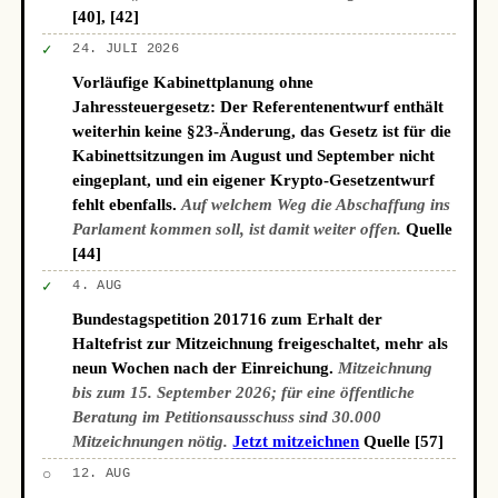
[40], [42]
✓
24. JULI 2026
Vorläufige Kabinettplanung ohne
Jahressteuergesetz: Der Referentenentwurf enthält
weiterhin keine §23-Änderung, das Gesetz ist für die
Kabinettsitzungen im August und September nicht
eingeplant, und ein eigener Krypto-Gesetzentwurf
fehlt ebenfalls.
Auf welchem Weg die Abschaffung ins
Parlament kommen soll, ist damit weiter offen.
Quelle
[44]
✓
4. AUG
Bundestagspetition 201716 zum Erhalt der
Haltefrist zur Mitzeichnung freigeschaltet, mehr als
neun Wochen nach der Einreichung.
Mitzeichnung
bis zum 15. September 2026; für eine öffentliche
Beratung im Petitionsausschuss sind 30.000
Mitzeichnungen nötig.
Jetzt mitzeichnen
Quelle [57]
○
12. AUG