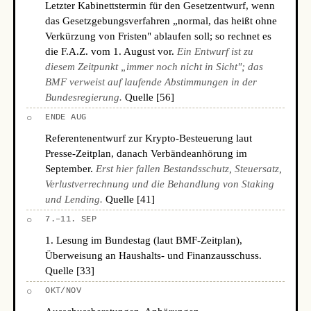
Letzter Kabinettstermin für den Gesetzentwurf, wenn
das Gesetzgebungsverfahren „normal, das heißt ohne
Verkürzung von Fristen" ablaufen soll; so rechnet es
die F.A.Z. vom 1. August vor.
Ein Entwurf ist zu
diesem Zeitpunkt „immer noch nicht in Sicht"; das
BMF verweist auf laufende Abstimmungen in der
Bundesregierung.
Quelle [56]
○
ENDE AUG
Referentenentwurf zur Krypto-Besteuerung laut
Presse-Zeitplan, danach Verbändeanhörung im
September.
Erst hier fallen Bestandsschutz, Steuersatz,
Verlustverrechnung und die Behandlung von Staking
und Lending.
Quelle [41]
○
7.–11. SEP
1. Lesung im Bundestag (laut BMF-Zeitplan),
Überweisung an Haushalts- und Finanzausschuss.
Quelle [33]
○
OKT/NOV