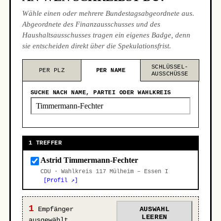
Wähle einen oder mehrere Bundestagsabgeordnete aus.
Abgeordnete des Finanzausschusses und des
Haushaltsausschusses tragen ein eigenes Badge, denn
sie entscheiden direkt über die Spekulationsfrist.
SCHLÜSSEL-
PER PLZ
PER NAME
AUSSCHÜSSE
SUCHE NACH NAME, PARTEI ODER WAHLKREIS
1 TREFFER
Astrid Timmermann-Fechter
CDU · Wahlkreis 117 Mülheim – Essen I
[Profil ↗]
1
Empfänger
AUSWAHL
LEEREN
ausgewählt