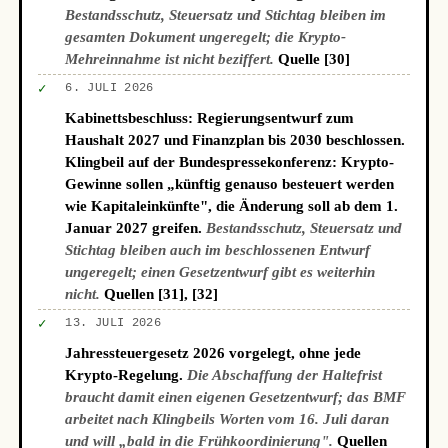
Bestandsschutz, Steuersatz und Stichtag bleiben im
gesamten Dokument ungeregelt; die Krypto-
Mehreinnahme ist nicht beziffert.
Quelle [30]
✓
6. JULI 2026
Kabinettsbeschluss: Regierungsentwurf zum
Haushalt 2027 und Finanzplan bis 2030 beschlossen.
Klingbeil auf der Bundespressekonferenz: Krypto-
Gewinne sollen „künftig genauso besteuert werden
wie Kapitaleinkünfte", die Änderung soll ab dem 1.
Januar 2027 greifen.
Bestandsschutz, Steuersatz und
Stichtag bleiben auch im beschlossenen Entwurf
ungeregelt; einen Gesetzentwurf gibt es weiterhin
nicht.
Quellen [31], [32]
✓
13. JULI 2026
Jahressteuergesetz 2026 vorgelegt, ohne jede
Krypto-Regelung.
Die Abschaffung der Haltefrist
braucht damit einen eigenen Gesetzentwurf; das BMF
arbeitet nach Klingbeils Worten vom 16. Juli daran
und will „bald in die Frühkoordinierung".
Quellen