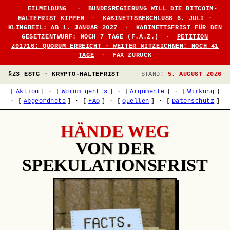
EILMELDUNG
·
BUNDESREGIERUNG WILL DIE BITCOIN-
HALTEFRIST KIPPEN
·
KABINETTSBESCHLUSS 6. JULI ·
KLINGBEIL: AB 1. JANUAR 2027
·
KABINETTSFRIST FÜR DEN
GESETZENTWURF: NOCH 7 TAGE (F.A.Z.)
·
PETITION
201716: QUORUM ERREICHT · WEITER MITZEICHNEN: NOCH 41
TAGE
·
FAX ZURÜCK
§23 ESTG · KRYPTO-HALTEFRIST
STAND:
5. AUGUST 2026
[
Aktion
]
·
[
Worum geht's
]
·
[
Argumente
]
·
[
Wirkung
]
·
[
Abgeordnete
]
·
[
FAQ
]
·
[
Quellen
]
·
[
Datenschutz
]
HÄNDE WEG
VON DER
SPEKULATIONSFRIST