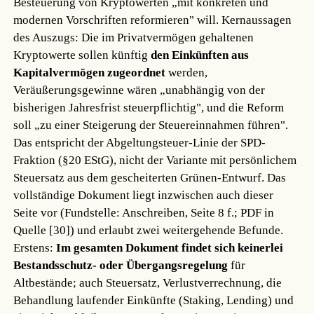
Besteuerung von Kryptowerten „mit konkreten und
modernen Vorschriften reformieren" will. Kernaussagen
des Auszugs: Die im Privatvermögen gehaltenen
Kryptowerte sollen künftig
den Einkünften aus
Kapitalvermögen zugeordnet
werden,
Veräußerungsgewinne wären „unabhängig von der
bisherigen Jahresfrist steuerpflichtig", und die Reform
soll „zu einer Steigerung der Steuereinnahmen führen".
Das entspricht der Abgeltungsteuer-Linie der SPD-
Fraktion (§20 EStG), nicht der Variante mit persönlichem
Steuersatz aus dem gescheiterten Grünen-Entwurf. Das
vollständige Dokument liegt inzwischen auch dieser
Seite vor (Fundstelle: Anschreiben, Seite 8 f.; PDF in
Quelle [30]) und erlaubt zwei weitergehende Befunde.
Erstens:
Im gesamten Dokument findet sich keinerlei
Bestandsschutz- oder Übergangsregelung
für
Altbestände; auch Steuersatz, Verlustverrechnung, die
Behandlung laufender Einkünfte (Staking, Lending) und