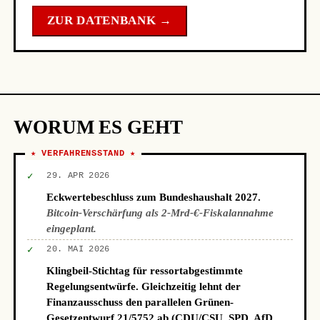
ZUR DATENBANK →
WORUM ES GEHT
★ VERFAHRENSSTAND ★
✓
29. APR 2026
Eckwertebeschluss zum Bundeshaushalt 2027.
Bitcoin-Verschärfung als 2-Mrd-€-Fiskalannahme
eingeplant.
✓
20. MAI 2026
Klingbeil-Stichtag für ressortabgestimmte
Regelungsentwürfe. Gleichzeitig lehnt der
Finanzausschuss den parallelen Grünen-
Gesetzentwurf 21/5752 ab (CDU/CSU, SPD, AfD