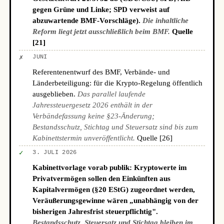
gegen Grüne und Linke; SPD verweist auf
abzuwartende BMF-Vorschläge).
Die inhaltliche
Reform liegt jetzt ausschließlich beim BMF.
Quelle
[21]
✗
JUNI
Referentenentwurf des BMF, Verbände- und
Länderbeteiligung: für die Krypto-Regelung öffentlich
ausgeblieben.
Das parallel laufende
Jahressteuergesetz 2026 enthält in der
Verbändefassung keine §23-Änderung;
Bestandsschutz, Stichtag und Steuersatz sind bis zum
Kabinettstermin unveröffentlicht.
Quelle [26]
✓
3. JULI 2026
Kabinettvorlage vorab publik: Kryptowerte im
Privatvermögen sollen den Einkünften aus
Kapitalvermögen (§20 EStG) zugeordnet werden,
Veräußerungsgewinne wären „unabhängig von der
bisherigen Jahresfrist steuerpflichtig".
Bestandsschutz, Steuersatz und Stichtag bleiben im