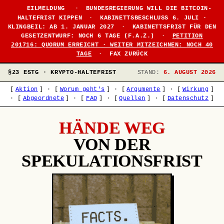
EILMELDUNG
·
BUNDESREGIERUNG WILL DIE BITCOIN-
HALTEFRIST KIPPEN
·
KABINETTSBESCHLUSS 6. JULI ·
KLINGBEIL: AB 1. JANUAR 2027
·
KABINETTSFRIST FÜR DEN
GESETZENTWURF: NOCH 6 TAGE (F.A.Z.)
·
PETITION
201716: QUORUM ERREICHT · WEITER MITZEICHNEN: NOCH 40
TAGE
·
FAX ZURÜCK
§23 ESTG · KRYPTO-HALTEFRIST
STAND:
6. AUGUST 2026
[
Aktion
]
·
[
Worum geht's
]
·
[
Argumente
]
·
[
Wirkung
]
·
[
Abgeordnete
]
·
[
FAQ
]
·
[
Quellen
]
·
[
Datenschutz
]
HÄNDE WEG
VON DER
SPEKULATIONSFRIST