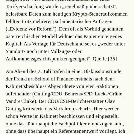
Tarifverschärfung würden „regelmäßig überschätzt",
belastbare Daten zum heutigen Krypto-Steueraufkommen
fehlten trotz mehrerer parlamentarischer Anfragen
(„Evidenz vor Reform"). Dem oft als Vorbild genannten
österreichischen Modell widmet das Papier ein eigenes
Kapitel: Als Vorlage für Deutschland sei es „weder unter
Standort- noch unter Vollzugs- oder
Aufkommensgesichtspunkten geeignet".
Quelle [35]
Am Abend des
7. Juli
trafen in einer Diskussionsrunde
der Frankfurt School of Finance erstmals nach dem
Kabinettsbeschluss Abgeordnete von vier Fraktionen
aufeinander (Gutting/CDU, Behrens/SPD, Lucks/Grüne,
Vandre/Linke). Der CDU/CSU-Berichterstatter Olav
Gutting kritisierte das Verfahren scharf: „Hier werden
schon Werte im Kabinett beschlossen und eingestellt,
ohne dass überhaupt die Fachpolitiker einbezogen sind,
ohne dass überhaupt ein Referentenentwurf vorliegt. Ich