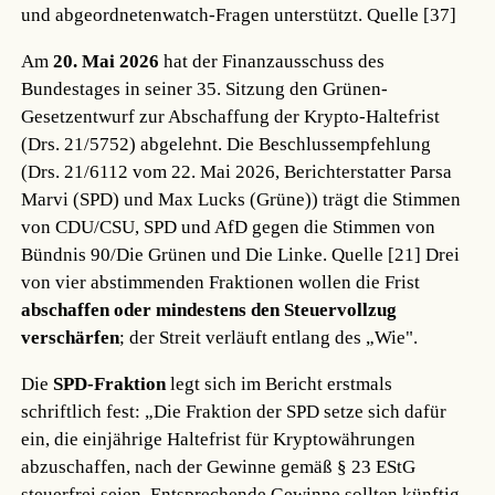
und abgeordnetenwatch-Fragen unterstützt.
Quelle [37]
Am
20. Mai 2026
hat der Finanzausschuss des
Bundestages in seiner 35. Sitzung den Grünen-
Gesetzentwurf zur Abschaffung der Krypto-Haltefrist
(Drs. 21/5752) abgelehnt. Die Beschlussempfehlung
(Drs. 21/6112 vom 22. Mai 2026, Berichterstatter Parsa
Marvi (SPD) und Max Lucks (Grüne)) trägt die Stimmen
von CDU/CSU, SPD und AfD gegen die Stimmen von
Bündnis 90/Die Grünen und Die Linke.
Quelle [21]
Drei
von vier abstimmenden Fraktionen wollen die Frist
abschaffen oder mindestens den Steuervollzug
verschärfen
; der Streit verläuft entlang des „Wie".
Die
SPD-Fraktion
legt sich im Bericht erstmals
schriftlich fest: „Die Fraktion der SPD setze sich dafür
ein, die einjährige Haltefrist für Kryptowährungen
abzuschaffen, nach der Gewinne gemäß § 23 EStG
steuerfrei seien. Entsprechende Gewinne sollten künftig