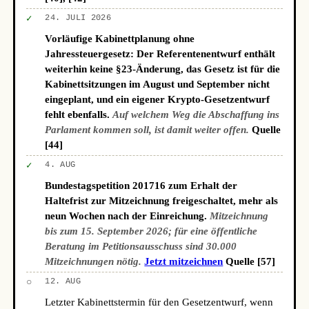
✓
24. JULI 2026
Vorläufige Kabinettplanung ohne
Jahressteuergesetz: Der Referentenentwurf enthält
weiterhin keine §23-Änderung, das Gesetz ist für die
Kabinettsitzungen im August und September nicht
eingeplant, und ein eigener Krypto-Gesetzentwurf
fehlt ebenfalls.
Auf welchem Weg die Abschaffung ins
Parlament kommen soll, ist damit weiter offen.
Quelle
[44]
✓
4. AUG
Bundestagspetition 201716 zum Erhalt der
Haltefrist zur Mitzeichnung freigeschaltet, mehr als
neun Wochen nach der Einreichung.
Mitzeichnung
bis zum 15. September 2026; für eine öffentliche
Beratung im Petitionsausschuss sind 30.000
Mitzeichnungen nötig.
Jetzt mitzeichnen
Quelle [57]
○
12. AUG
Letzter Kabinettstermin für den Gesetzentwurf, wenn