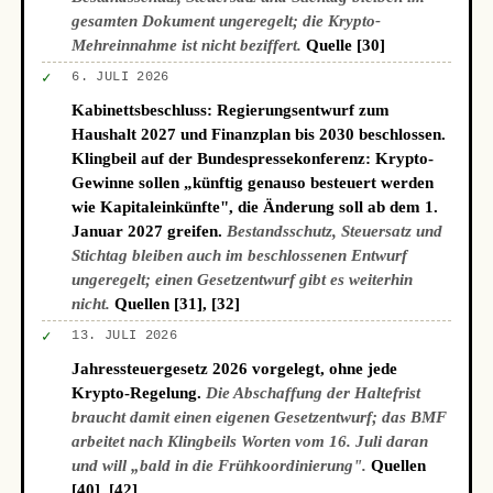
gesamten Dokument ungeregelt; die Krypto-
Mehreinnahme ist nicht beziffert.
Quelle [30]
✓
6. JULI 2026
Kabinettsbeschluss: Regierungsentwurf zum
Haushalt 2027 und Finanzplan bis 2030 beschlossen.
Klingbeil auf der Bundespressekonferenz: Krypto-
Gewinne sollen „künftig genauso besteuert werden
wie Kapitaleinkünfte", die Änderung soll ab dem 1.
Januar 2027 greifen.
Bestandsschutz, Steuersatz und
Stichtag bleiben auch im beschlossenen Entwurf
ungeregelt; einen Gesetzentwurf gibt es weiterhin
nicht.
Quellen [31], [32]
✓
13. JULI 2026
Jahressteuergesetz 2026 vorgelegt, ohne jede
Krypto-Regelung.
Die Abschaffung der Haltefrist
braucht damit einen eigenen Gesetzentwurf; das BMF
arbeitet nach Klingbeils Worten vom 16. Juli daran
und will „bald in die Frühkoordinierung".
Quellen
[40], [42]