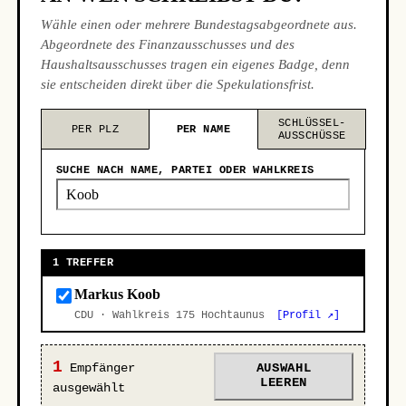
Wähle einen oder mehrere Bundestagsabgeordnete aus.
Abgeordnete des Finanzausschusses und des
Haushaltsausschusses tragen ein eigenes Badge, denn
sie entscheiden direkt über die Spekulationsfrist.
SCHLÜSSEL-
PER PLZ
PER NAME
AUSSCHÜSSE
SUCHE NACH NAME, PARTEI ODER WAHLKREIS
1 TREFFER
Markus Koob
CDU · Wahlkreis 175 Hochtaunus
[Profil ↗]
1
Empfänger
AUSWAHL
LEEREN
ausgewählt