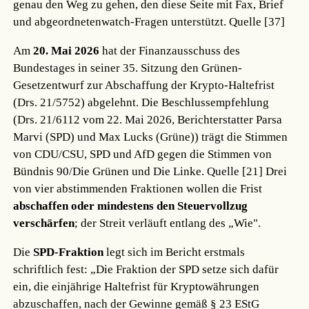
genau den Weg zu gehen, den diese Seite mit Fax, Brief
und abgeordnetenwatch-Fragen unterstützt.
Quelle [37]
Am
20. Mai 2026
hat der Finanzausschuss des
Bundestages in seiner 35. Sitzung den Grünen-
Gesetzentwurf zur Abschaffung der Krypto-Haltefrist
(Drs. 21/5752) abgelehnt. Die Beschlussempfehlung
(Drs. 21/6112 vom 22. Mai 2026, Berichterstatter Parsa
Marvi (SPD) und Max Lucks (Grüne)) trägt die Stimmen
von CDU/CSU, SPD und AfD gegen die Stimmen von
Bündnis 90/Die Grünen und Die Linke.
Quelle [21]
Drei
von vier abstimmenden Fraktionen wollen die Frist
abschaffen oder mindestens den Steuervollzug
verschärfen
; der Streit verläuft entlang des „Wie".
Die
SPD-Fraktion
legt sich im Bericht erstmals
schriftlich fest: „Die Fraktion der SPD setze sich dafür
ein, die einjährige Haltefrist für Kryptowährungen
abzuschaffen, nach der Gewinne gemäß § 23 EStG