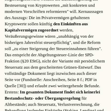
Besteuerung von Kryptowerten „mit konkreten und
modernen Vorschriften reformieren" will. Kernaussagen
des Auszugs: Die im Privatvermögen gehaltenen
Kryptowerte sollen künftig
den Einkünften aus
Kapitalvermögen zugeordnet
werden,
Veräußerungsgewinne wären „unabhängig von der
bisherigen Jahresfrist steuerpflichtig", und die Reform
soll „zu einer Steigerung der Steuereinnahmen führen".
Das entspricht der Abgeltungsteuer-Linie der SPD-
Fraktion (§20 EStG), nicht der Variante mit persönlichem
Steuersatz aus dem gescheiterten Grünen-Entwurf. Das
vollständige Dokument liegt inzwischen auch dieser
Seite vor (Fundstelle: Anschreiben, Seite 8 f.; PDF in
Quelle [30]) und erlaubt zwei weitergehende Befunde.
Erstens:
Im gesamten Dokument findet sich keinerlei
Bestandsschutz- oder Übergangsregelung
für
Altbestände; auch Steuersatz, Verlustverrechnung, die
Behandlung laufender Einkünfte (Staking, Lending) und