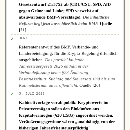
Gesetzentwurf 21/5752 ab (CDU/CSU, SPD, AfD
gegen Grüne und Linke; SPD verweist auf
abzuwartende BMF-Vorschläge).
Die inhaltliche
Reform liegt jetzt ausschließlich beim BMF.
Quelle
[21]
✗
JUNI
Referentenentwurf des BMF, Verbände- und
Länderbeteiligung: für die Krypto-Regelung öffentlich
ausgeblieben.
Das parallel laufende
Jahressteuergesetz 2026 enthält in der
Verbändefassung keine §23-Änderung;
Bestandsschutz, Stichtag und Steuersatz sind bis zum
Kabinettstermin unveröffentlicht.
Quelle [26]
✓
3. JULI 2026
Kabinettvorlage vorab publik: Kryptowerte im
Privatvermögen sollen den Einkünften aus
Kapitalvermögen (§20 EStG) zugeordnet werden,
Veräußerungsgewinne wären „unabhängig von der
bisherigen Jahresfrist steuerpflichtig".