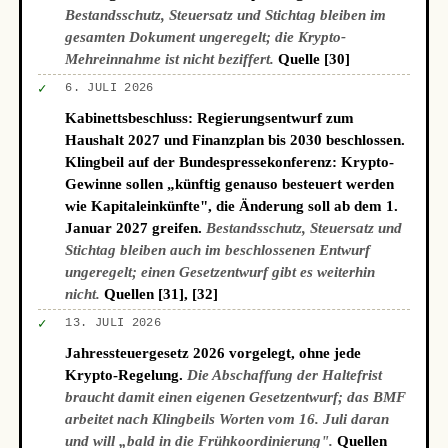
Bestandsschutz, Steuersatz und Stichtag bleiben im
gesamten Dokument ungeregelt; die Krypto-
Mehreinnahme ist nicht beziffert.
Quelle [30]
✓
6. JULI 2026
Kabinettsbeschluss: Regierungsentwurf zum
Haushalt 2027 und Finanzplan bis 2030 beschlossen.
Klingbeil auf der Bundespressekonferenz: Krypto-
Gewinne sollen „künftig genauso besteuert werden
wie Kapitaleinkünfte", die Änderung soll ab dem 1.
Januar 2027 greifen.
Bestandsschutz, Steuersatz und
Stichtag bleiben auch im beschlossenen Entwurf
ungeregelt; einen Gesetzentwurf gibt es weiterhin
nicht.
Quellen [31], [32]
✓
13. JULI 2026
Jahressteuergesetz 2026 vorgelegt, ohne jede
Krypto-Regelung.
Die Abschaffung der Haltefrist
braucht damit einen eigenen Gesetzentwurf; das BMF
arbeitet nach Klingbeils Worten vom 16. Juli daran
und will „bald in die Frühkoordinierung".
Quellen