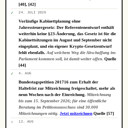
[40], [42]
✓
24. JULI 2026
Vorläufige Kabinettplanung ohne
Jahressteuergesetz: Der Referentenentwurf enthält
weiterhin keine §23-Änderung, das Gesetz ist für die
Kabinettsitzungen im August und September nicht
eingeplant, und ein eigener Krypto-Gesetzentwurf
fehlt ebenfalls.
Auf welchem Weg die Abschaffung ins
Parlament kommen soll, ist damit weiter offen.
Quelle
[44]
✓
4. AUG
Bundestagspetition 201716 zum Erhalt der
Haltefrist zur Mitzeichnung freigeschaltet, mehr als
neun Wochen nach der Einreichung.
Mitzeichnung
bis zum 15. September 2026; für eine öffentliche
Beratung im Petitionsausschuss sind 30.000
Mitzeichnungen nötig.
Jetzt mitzeichnen
Quelle [57]
○
12. AUG