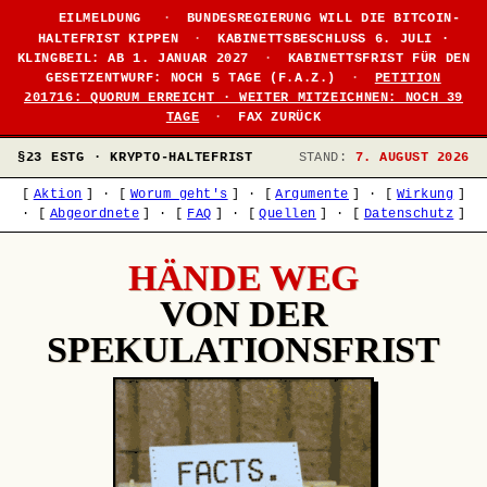
●
EILMELDUNG
·
BUNDESREGIERUNG WILL DIE BITCOIN-
HALTEFRIST KIPPEN
·
KABINETTSBESCHLUSS 6. JULI ·
KLINGBEIL: AB 1. JANUAR 2027
·
KABINETTSFRIST FÜR DEN
GESETZENTWURF: NOCH 5 TAGE (F.A.Z.)
·
PETITION
201716: QUORUM ERREICHT · WEITER MITZEICHNEN: NOCH 39
TAGE
·
FAX ZURÜCK
§23 ESTG · KRYPTO-HALTEFRIST
STAND:
7. AUGUST 2026
[
Aktion
]
·
[
Worum geht's
]
·
[
Argumente
]
·
[
Wirkung
]
·
[
Abgeordnete
]
·
[
FAQ
]
·
[
Quellen
]
·
[
Datenschutz
]
HÄNDE WEG
VON DER
SPEKULATIONSFRIST