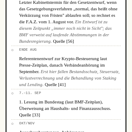
Letzter Kabinettstermin für den Gesetzentwurf, wenn
das Gesetzgebungsverfahren „normal, das heißt ohne
Verkürzung von Fristen" ablaufen soll; so rechnet es
die F.A.Z. vom 1. August vor.
Ein Entwurf ist zu
diesem Zeitpunkt „immer noch nicht in Sicht"; das
BMF verweist auf laufende Abstimmungen in der
Bundesregierung.
Quelle [56]
○
ENDE AUG
Referentenentwurf zur Krypto-Besteuerung laut
Presse-Zeitplan, danach Verbändeanhörung im
September.
Erst hier fallen Bestandsschutz, Steuersatz,
Verlustverrechnung und die Behandlung von Staking
und Lending.
Quelle [41]
○
7.–11. SEP
1. Lesung im Bundestag (laut BMF-Zeitplan),
Überweisung an Haushalts- und Finanzausschuss.
Quelle [33]
○
OKT/NOV