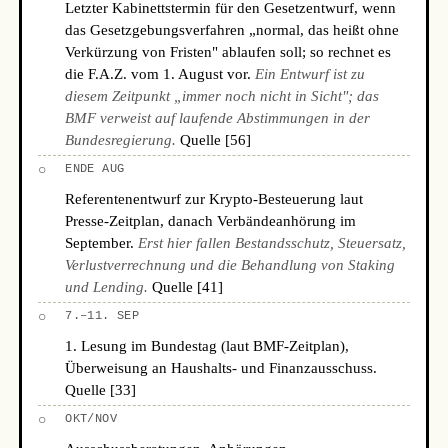
Letzter Kabinettstermin für den Gesetzentwurf, wenn
das Gesetzgebungsverfahren „normal, das heißt ohne
Verkürzung von Fristen" ablaufen soll; so rechnet es
die F.A.Z. vom 1. August vor.
Ein Entwurf ist zu
diesem Zeitpunkt „immer noch nicht in Sicht"; das
BMF verweist auf laufende Abstimmungen in der
Bundesregierung.
Quelle [56]
○
ENDE AUG
Referentenentwurf zur Krypto-Besteuerung laut
Presse-Zeitplan, danach Verbändeanhörung im
September.
Erst hier fallen Bestandsschutz, Steuersatz,
Verlustverrechnung und die Behandlung von Staking
und Lending.
Quelle [41]
○
7.–11. SEP
1. Lesung im Bundestag (laut BMF-Zeitplan),
Überweisung an Haushalts- und Finanzausschuss.
Quelle [33]
○
OKT/NOV