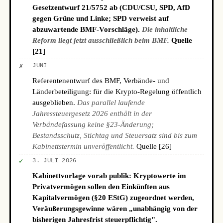
Gesetzentwurf 21/5752 ab (CDU/CSU, SPD, AfD
gegen Grüne und Linke; SPD verweist auf
abzuwartende BMF-Vorschläge).
Die inhaltliche
Reform liegt jetzt ausschließlich beim BMF.
Quelle
[21]
✗
JUNI
Referentenentwurf des BMF, Verbände- und
Länderbeteiligung: für die Krypto-Regelung öffentlich
ausgeblieben.
Das parallel laufende
Jahressteuergesetz 2026 enthält in der
Verbändefassung keine §23-Änderung;
Bestandsschutz, Stichtag und Steuersatz sind bis zum
Kabinettstermin unveröffentlicht.
Quelle [26]
✓
3. JULI 2026
Kabinettvorlage vorab publik: Kryptowerte im
Privatvermögen sollen den Einkünften aus
Kapitalvermögen (§20 EStG) zugeordnet werden,
Veräußerungsgewinne wären „unabhängig von der
bisherigen Jahresfrist steuerpflichtig".