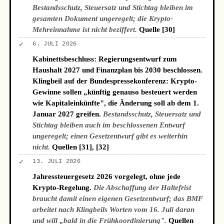
Bestandsschutz, Steuersatz und Stichtag bleiben im
gesamten Dokument ungeregelt; die Krypto-
Mehreinnahme ist nicht beziffert.
Quelle [30]
✓
6. JULI 2026
Kabinettsbeschluss: Regierungsentwurf zum
Haushalt 2027 und Finanzplan bis 2030 beschlossen.
Klingbeil auf der Bundespressekonferenz: Krypto-
Gewinne sollen „künftig genauso besteuert werden
wie Kapitaleinkünfte", die Änderung soll ab dem 1.
Januar 2027 greifen.
Bestandsschutz, Steuersatz und
Stichtag bleiben auch im beschlossenen Entwurf
ungeregelt; einen Gesetzentwurf gibt es weiterhin
nicht.
Quellen [31], [32]
✓
13. JULI 2026
Jahressteuergesetz 2026 vorgelegt, ohne jede
Krypto-Regelung.
Die Abschaffung der Haltefrist
braucht damit einen eigenen Gesetzentwurf; das BMF
arbeitet nach Klingbeils Worten vom 16. Juli daran
und will „bald in die Frühkoordinierung".
Quellen