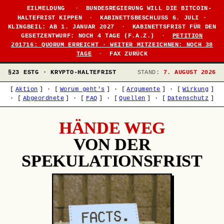
EILMELDUNG
·
BUNDESREGIERUNG WILL DIE BITCOIN-
HALTEFRIST KIPPEN
·
KABINETTSBESCHLUSS 6. JULI ·
KLINGBEIL: AB 1. JANUAR 2027
·
KABINETTSFRIST FÜR DEN
GESETZENTWURF: NOCH 4 TAGE (F.A.Z.)
·
PETITION
201716: QUORUM ERREICHT · WEITER MITZEICHNEN: NOCH 38
TAGE
·
FAX ZURÜCK
§23 ESTG · KRYPTO-HALTEFRIST
STAND:
7. AUGUST 2026
[
Aktion
]
·
[
Worum geht's
]
·
[
Argumente
]
·
[
Wirkung
]
·
[
Abgeordnete
]
·
[
FAQ
]
·
[
Quellen
]
·
[
Datenschutz
]
HÄNDE WEG
VON DER
SPEKULATIONSFRIST