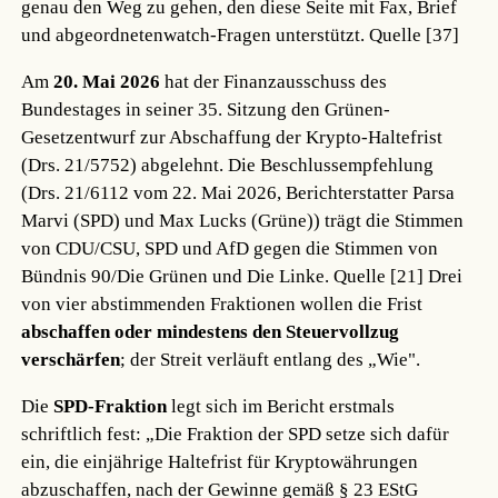
genau den Weg zu gehen, den diese Seite mit Fax, Brief
und abgeordnetenwatch-Fragen unterstützt.
Quelle [37]
Am
20. Mai 2026
hat der Finanzausschuss des
Bundestages in seiner 35. Sitzung den Grünen-
Gesetzentwurf zur Abschaffung der Krypto-Haltefrist
(Drs. 21/5752) abgelehnt. Die Beschlussempfehlung
(Drs. 21/6112 vom 22. Mai 2026, Berichterstatter Parsa
Marvi (SPD) und Max Lucks (Grüne)) trägt die Stimmen
von CDU/CSU, SPD und AfD gegen die Stimmen von
Bündnis 90/Die Grünen und Die Linke.
Quelle [21]
Drei
von vier abstimmenden Fraktionen wollen die Frist
abschaffen oder mindestens den Steuervollzug
verschärfen
; der Streit verläuft entlang des „Wie".
Die
SPD-Fraktion
legt sich im Bericht erstmals
schriftlich fest: „Die Fraktion der SPD setze sich dafür
ein, die einjährige Haltefrist für Kryptowährungen
abzuschaffen, nach der Gewinne gemäß § 23 EStG