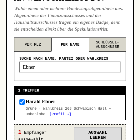
Wähle einen oder mehrere Bundestagsabgeordnete aus.
Abgeordnete des Finanzausschusses und des
Haushaltsausschusses tragen ein eigenes Badge, denn
sie entscheiden direkt über die Spekulationsfrist.
SCHLÜSSEL-
PER PLZ
PER NAME
AUSSCHÜSSE
SUCHE NACH NAME, PARTEI ODER WAHLKREIS
1 TREFFER
Harald Ebner
Grüne · Wahlkreis 268 Schwäbisch Hall –
Hohenlohe
[Profil ↗]
1
Empfänger
AUSWAHL
LEEREN
ausgewählt