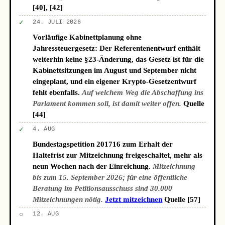
[40], [42]
✓
24. JULI 2026
Vorläufige Kabinettplanung ohne
Jahressteuergesetz: Der Referentenentwurf enthält
weiterhin keine §23-Änderung, das Gesetz ist für die
Kabinettsitzungen im August und September nicht
eingeplant, und ein eigener Krypto-Gesetzentwurf
fehlt ebenfalls.
Auf welchem Weg die Abschaffung ins
Parlament kommen soll, ist damit weiter offen.
Quelle
[44]
✓
4. AUG
Bundestagspetition 201716 zum Erhalt der
Haltefrist zur Mitzeichnung freigeschaltet, mehr als
neun Wochen nach der Einreichung.
Mitzeichnung
bis zum 15. September 2026; für eine öffentliche
Beratung im Petitionsausschuss sind 30.000
Mitzeichnungen nötig.
Jetzt mitzeichnen
Quelle [57]
○
12. AUG