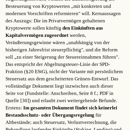
Besteuerung von Kryptowerten „mit konkreten und
modernen Vorschriften reformieren" will. Kernaussagen
des Auszugs: Die im Privatvermögen gehaltenen
Kryptowerte sollen künftig
den Einkünften aus
Kapitalvermögen zugeordnet
werden,
Veräußerungsgewinne wären „unabhängig von der
bisherigen Jahresfrist steuerpflichtig", und die Reform
soll „zu einer Steigerung der Steuereinnahmen führen".
Das entspricht der Abgeltungsteuer-Linie der SPD-
Fraktion (§20 EStG), nicht der Variante mit persönlichem
Steuersatz aus dem gescheiterten Grünen-Entwurf. Das
vollständige Dokument liegt inzwischen auch dieser
Seite vor (Fundstelle: Anschreiben, Seite 8 f.; PDF in
Quelle [30]) und erlaubt zwei weitergehende Befunde.
Erstens:
Im gesamten Dokument findet sich keinerlei
Bestandsschutz- oder Übergangsregelung
für
Altbestände; auch Steuersatz, Verlustverrechnung, die
Behandlung laufender Einkünfte (Staking, Lending) und