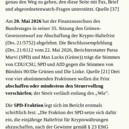
genau den Weg zu gehen, den diese Seite mit Fax, Brief
und abgeordnetenwatch-Fragen unterstützt.
Quelle [37]
Am
20. Mai 2026
hat der Finanzausschuss des
Bundestages in seiner 35. Sitzung den Grünen-
Gesetzentwurf zur Abschaffung der Krypto-Haltefrist
(Drs. 21/5752) abgelehnt. Die Beschlussempfehlung
(Drs. 21/6112 vom 22. Mai 2026, Berichterstatter Parsa
Marvi (SPD) und Max Lucks (Grüne)) trägt die Stimmen
von CDU/CSU, SPD und AfD gegen die Stimmen von
Bündnis 90/Die Grünen und Die Linke.
Quelle [21]
Drei
von vier abstimmenden Fraktionen wollen die Frist
abschaffen oder mindestens den Steuervollzug
verschärfen
; der Streit verläuft entlang des „Wie".
Die
SPD-Fraktion
legt sich im Bericht erstmals
schriftlich fest: „Die Fraktion der SPD setze sich dafür
ein, die einjährige Haltefrist für Kryptowährungen
abzuschaffen, nach der Gewinne gemäß § 23 EStG