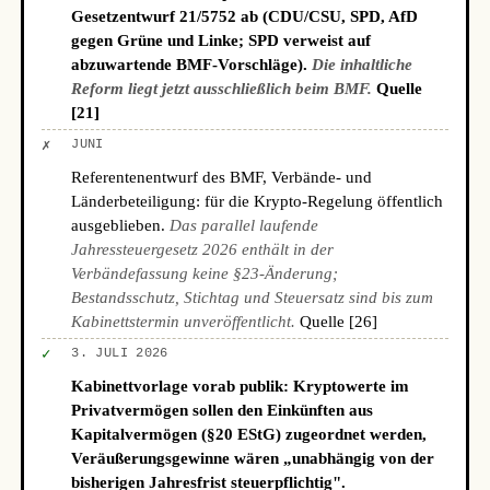
Gesetzentwurf 21/5752 ab (CDU/CSU, SPD, AfD
gegen Grüne und Linke; SPD verweist auf
abzuwartende BMF-Vorschläge).
Die inhaltliche
Reform liegt jetzt ausschließlich beim BMF.
Quelle
[21]
✗
JUNI
Referentenentwurf des BMF, Verbände- und
Länderbeteiligung: für die Krypto-Regelung öffentlich
ausgeblieben.
Das parallel laufende
Jahressteuergesetz 2026 enthält in der
Verbändefassung keine §23-Änderung;
Bestandsschutz, Stichtag und Steuersatz sind bis zum
Kabinettstermin unveröffentlicht.
Quelle [26]
✓
3. JULI 2026
Kabinettvorlage vorab publik: Kryptowerte im
Privatvermögen sollen den Einkünften aus
Kapitalvermögen (§20 EStG) zugeordnet werden,
Veräußerungsgewinne wären „unabhängig von der
bisherigen Jahresfrist steuerpflichtig".