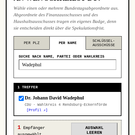
Wähle einen oder mehrere Bundestagsabgeordnete aus.
Abgeordnete des Finanzausschusses und des
Haushaltsausschusses tragen ein eigenes Badge, denn
sie entscheiden direkt über die Spekulationsfrist.
SCHLÜSSEL-
PER PLZ
PER NAME
AUSSCHÜSSE
SUCHE NACH NAME, PARTEI ODER WAHLKREIS
1 TREFFER
Dr. Johann David Wadephul
CDU · Wahlkreis 4 Rendsburg-Eckernförde
[Profil ↗]
1
Empfänger
AUSWAHL
LEEREN
ausgewählt