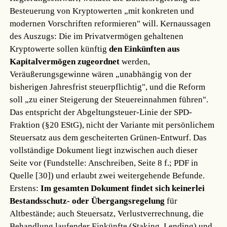
Besteuerung von Kryptowerten „mit konkreten und
modernen Vorschriften reformieren" will. Kernaussagen
des Auszugs: Die im Privatvermögen gehaltenen
Kryptowerte sollen künftig
den Einkünften aus
Kapitalvermögen zugeordnet
werden,
Veräußerungsgewinne wären „unabhängig von der
bisherigen Jahresfrist steuerpflichtig", und die Reform
soll „zu einer Steigerung der Steuereinnahmen führen".
Das entspricht der Abgeltungsteuer-Linie der SPD-
Fraktion (§20 EStG), nicht der Variante mit persönlichem
Steuersatz aus dem gescheiterten Grünen-Entwurf. Das
vollständige Dokument liegt inzwischen auch dieser
Seite vor (Fundstelle: Anschreiben, Seite 8 f.; PDF in
Quelle [30]) und erlaubt zwei weitergehende Befunde.
Erstens:
Im gesamten Dokument findet sich keinerlei
Bestandsschutz- oder Übergangsregelung
für
Altbestände; auch Steuersatz, Verlustverrechnung, die
Behandlung laufender Einkünfte (Staking, Lending) und