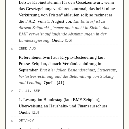
Letzter Kabinettstermin für den Gesetzentwurf, wenn
das Gesetzgebungsverfahren „normal, das heißt ohne
Verkürzung von Fristen" ablaufen soll; so rechnet es
die F.A.Z. vom 1. August vor.
Ein Entwurf ist zu
diesem Zeitpunkt „immer noch nicht in Sicht"; das
BMF verweist auf laufende Abstimmungen in der
Bundesregierung.
Quelle [56]
○
ENDE AUG
Referentenentwurf zur Krypto-Besteuerung laut
Presse-Zeitplan, danach Verbändeanhörung im
September.
Erst hier fallen Bestandsschutz, Steuersatz,
Verlustverrechnung und die Behandlung von Staking
und Lending.
Quelle [41]
○
7.–11. SEP
1. Lesung im Bundestag (laut BMF-Zeitplan),
Überweisung an Haushalts- und Finanzausschuss.
Quelle [33]
○
OKT/NOV