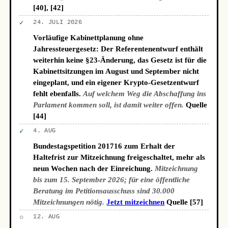
[40], [42]
✓
24. JULI 2026
Vorläufige Kabinettplanung ohne
Jahressteuergesetz: Der Referentenentwurf enthält
weiterhin keine §23-Änderung, das Gesetz ist für die
Kabinettsitzungen im August und September nicht
eingeplant, und ein eigener Krypto-Gesetzentwurf
fehlt ebenfalls.
Auf welchem Weg die Abschaffung ins
Parlament kommen soll, ist damit weiter offen.
Quelle
[44]
✓
4. AUG
Bundestagspetition 201716 zum Erhalt der
Haltefrist zur Mitzeichnung freigeschaltet, mehr als
neun Wochen nach der Einreichung.
Mitzeichnung
bis zum 15. September 2026; für eine öffentliche
Beratung im Petitionsausschuss sind 30.000
Mitzeichnungen nötig.
Jetzt mitzeichnen
Quelle [57]
○
12. AUG