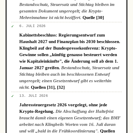
Bestandsschutz, Steuersatz und Stichtag bleiben im
gesamten Dokument ungeregelt; die Krypto-
Mehreinnahme ist nicht beziffert.
Quelle [30]
✓
6. JULI 2026
Kabinettsbeschluss: Regierungsentwurf zum
Haushalt 2027 und Finanzplan bis 2030 beschlossen.
Klingbeil auf der Bundespressekonferenz: Krypto-
Gewinne sollen „künftig genauso besteuert werden
wie Kapitaleinkünfte", die Änderung soll ab dem 1.
Januar 2027 greifen.
Bestandsschutz, Steuersatz und
Stichtag bleiben auch im beschlossenen Entwurf
ungeregelt; einen Gesetzentwurf gibt es weiterhin
nicht.
Quellen [31], [32]
✓
13. JULI 2026
Jahressteuergesetz 2026 vorgelegt, ohne jede
Krypto-Regelung.
Die Abschaffung der Haltefrist
braucht damit einen eigenen Gesetzentwurf; das BMF
arbeitet nach Klingbeils Worten vom 16. Juli daran
und will „bald in die Frühkoordinierung".
Quellen