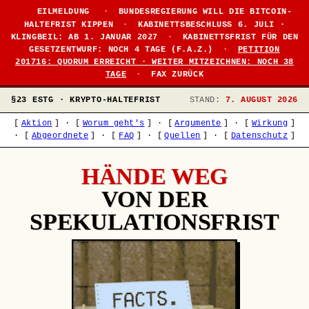
EILMELDUNG
·
BUNDESREGIERUNG WILL DIE BITCOIN-
HALTEFRIST KIPPEN
·
KABINETTSBESCHLUSS 6. JULI ·
KLINGBEIL: AB 1. JANUAR 2027
·
KABINETTSFRIST FÜR DEN
GESETZENTWURF: NOCH 4 TAGE (F.A.Z.)
·
PETITION
201716: QUORUM ERREICHT · WEITER MITZEICHNEN: NOCH 38
TAGE
·
FAX ZURÜCK
§23 ESTG · KRYPTO-HALTEFRIST
STAND:
7. AUGUST 2026
[
Aktion
]
·
[
Worum geht's
]
·
[
Argumente
]
·
[
Wirkung
]
·
[
Abgeordnete
]
·
[
FAQ
]
·
[
Quellen
]
·
[
Datenschutz
]
HÄNDE WEG
VON DER
SPEKULATIONSFRIST