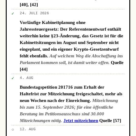
[40], [42]
✓
24. JULI 2026
Vorläufige Kabinettplanung ohne
Jahressteuergesetz: Der Referentenentwurf enthält
weiterhin keine §23-Änderung, das Gesetz ist für die
Kabinettsitzungen im August und September nicht
eingeplant, und ein eigener Krypto-Gesetzentwurf
fehlt ebenfalls.
Auf welchem Weg die Abschaffung ins
Parlament kommen soll, ist damit weiter offen.
Quelle
[44]
✓
4. AUG
Bundestagspetition 201716 zum Erhalt der
Haltefrist zur Mitzeichnung freigeschaltet, mehr als
neun Wochen nach der Einreichung.
Mitzeichnung
bis zum 15. September 2026; für eine öffentliche
Beratung im Petitionsausschuss sind 30.000
Mitzeichnungen nötig.
Jetzt mitzeichnen
Quelle [57]
○
12. AUG