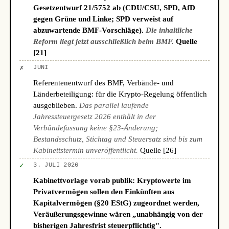
Gesetzentwurf 21/5752 ab (CDU/CSU, SPD, AfD
gegen Grüne und Linke; SPD verweist auf
abzuwartende BMF-Vorschläge).
Die inhaltliche
Reform liegt jetzt ausschließlich beim BMF.
Quelle
[21]
✗
JUNI
Referentenentwurf des BMF, Verbände- und
Länderbeteiligung: für die Krypto-Regelung öffentlich
ausgeblieben.
Das parallel laufende
Jahressteuergesetz 2026 enthält in der
Verbändefassung keine §23-Änderung;
Bestandsschutz, Stichtag und Steuersatz sind bis zum
Kabinettstermin unveröffentlicht.
Quelle [26]
✓
3. JULI 2026
Kabinettvorlage vorab publik: Kryptowerte im
Privatvermögen sollen den Einkünften aus
Kapitalvermögen (§20 EStG) zugeordnet werden,
Veräußerungsgewinne wären „unabhängig von der
bisherigen Jahresfrist steuerpflichtig".