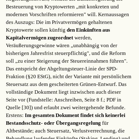
Besteuerung von Kryptowerten „mit konkreten und
modernen Vorschriften reformieren" will. Kernaussagen
des Auszugs: Die im Privatvermögen gehaltenen
Kryptowerte sollen künftig
den Einkünften aus
Kapitalvermögen zugeordnet
werden,
Veräußerungsgewinne wären „unabhängig von der
bisherigen Jahresfrist steuerpflichtig", und die Reform
soll „zu einer Steigerung der Steuereinnahmen führen".
Das entspricht der Abgeltungsteuer-Linie der SPD-
Fraktion (§20 EStG), nicht der Variante mit persönlichem
Steuersatz aus dem gescheiterten Grünen-Entwurf. Das
vollständige Dokument liegt inzwischen auch dieser
Seite vor (Fundstelle: Anschreiben, Seite 8 f.; PDF in
Quelle [30]) und erlaubt zwei weitergehende Befunde.
Erstens:
Im gesamten Dokument findet sich keinerlei
Bestandsschutz- oder Übergangsregelung
für
Altbestände; auch Steuersatz, Verlustverrechnung, die
Behandlung laufender Einkünfte (Staking, Lending) und