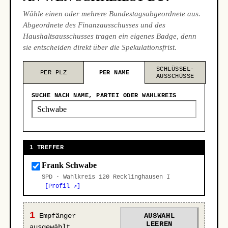
Wähle einen oder mehrere Bundestagsabgeordnete aus.
Abgeordnete des Finanzausschusses und des
Haushaltsausschusses tragen ein eigenes Badge, denn
sie entscheiden direkt über die Spekulationsfrist.
SCHLÜSSEL-
PER PLZ
PER NAME
AUSSCHÜSSE
SUCHE NACH NAME, PARTEI ODER WAHLKREIS
1 TREFFER
Frank Schwabe
SPD · Wahlkreis 120 Recklinghausen I
[Profil ↗]
1
Empfänger
AUSWAHL
LEEREN
ausgewählt