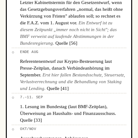
Letzter Kabinettstermin für den Gesetzentwurf, wenn
das Gesetzgebungsverfahren „normal, das heißt ohne
Verkürzung von Fristen" ablaufen soll; so rechnet es
die F.A.Z. vom 1. August vor.
Ein Entwurf ist zu
diesem Zeitpunkt „immer noch nicht in Sicht"; das
BMF verweist auf laufende Abstimmungen in der
Bundesregierung.
Quelle [56]
○
ENDE AUG
Referentenentwurf zur Krypto-Besteuerung laut
Presse-Zeitplan, danach Verbändeanhörung im
September.
Erst hier fallen Bestandsschutz, Steuersatz,
Verlustverrechnung und die Behandlung von Staking
und Lending.
Quelle [41]
○
7.–11. SEP
1. Lesung im Bundestag (laut BMF-Zeitplan),
Überweisung an Haushalts- und Finanzausschuss.
Quelle [33]
○
OKT/NOV