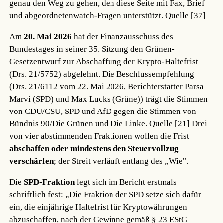
genau den Weg zu gehen, den diese Seite mit Fax, Brief
und abgeordnetenwatch-Fragen unterstützt.
Quelle [37]
Am
20. Mai 2026
hat der Finanzausschuss des
Bundestages in seiner 35. Sitzung den Grünen-
Gesetzentwurf zur Abschaffung der Krypto-Haltefrist
(Drs. 21/5752) abgelehnt. Die Beschlussempfehlung
(Drs. 21/6112 vom 22. Mai 2026, Berichterstatter Parsa
Marvi (SPD) und Max Lucks (Grüne)) trägt die Stimmen
von CDU/CSU, SPD und AfD gegen die Stimmen von
Bündnis 90/Die Grünen und Die Linke.
Quelle [21]
Drei
von vier abstimmenden Fraktionen wollen die Frist
abschaffen oder mindestens den Steuervollzug
verschärfen
; der Streit verläuft entlang des „Wie".
Die
SPD-Fraktion
legt sich im Bericht erstmals
schriftlich fest: „Die Fraktion der SPD setze sich dafür
ein, die einjährige Haltefrist für Kryptowährungen
abzuschaffen, nach der Gewinne gemäß § 23 EStG