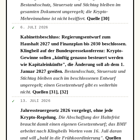
Bestandsschutz, Steuersatz und Stichtag bleiben im
gesamten Dokument ungeregelt; die Krypto-
Mehreinnahme ist nicht beziffert.
Quelle [30]
✓
6. JULI 2026
Kabinettsbeschluss: Regierungsentwurf zum
Haushalt 2027 und Finanzplan bis 2030 beschlossen.
Klingbeil auf der Bundespressekonferenz: Krypto-
Gewinne sollen „künftig genauso besteuert werden
wie Kapitaleinkünfte", die Änderung soll ab dem 1.
Januar 2027 greifen.
Bestandsschutz, Steuersatz und
Stichtag bleiben auch im beschlossenen Entwurf
ungeregelt; einen Gesetzentwurf gibt es weiterhin
nicht.
Quellen [31], [32]
✓
13. JULI 2026
Jahressteuergesetz 2026 vorgelegt, ohne jede
Krypto-Regelung.
Die Abschaffung der Haltefrist
braucht damit einen eigenen Gesetzentwurf; das BMF
arbeitet nach Klingbeils Worten vom 16. Juli daran
und will „bald in die Frühkoordinierung".
Quellen