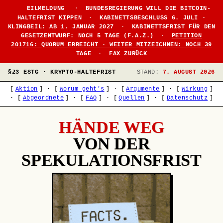
EILMELDUNG
·
BUNDESREGIERUNG WILL DIE BITCOIN-
HALTEFRIST KIPPEN
·
KABINETTSBESCHLUSS 6. JULI ·
KLINGBEIL: AB 1. JANUAR 2027
·
KABINETTSFRIST FÜR DEN
GESETZENTWURF: NOCH 5 TAGE (F.A.Z.)
·
PETITION
201716: QUORUM ERREICHT · WEITER MITZEICHNEN: NOCH 39
TAGE
·
FAX ZURÜCK
§23 ESTG · KRYPTO-HALTEFRIST
STAND:
7. AUGUST 2026
[
Aktion
]
·
[
Worum geht's
]
·
[
Argumente
]
·
[
Wirkung
]
·
[
Abgeordnete
]
·
[
FAQ
]
·
[
Quellen
]
·
[
Datenschutz
]
HÄNDE WEG
VON DER
SPEKULATIONSFRIST