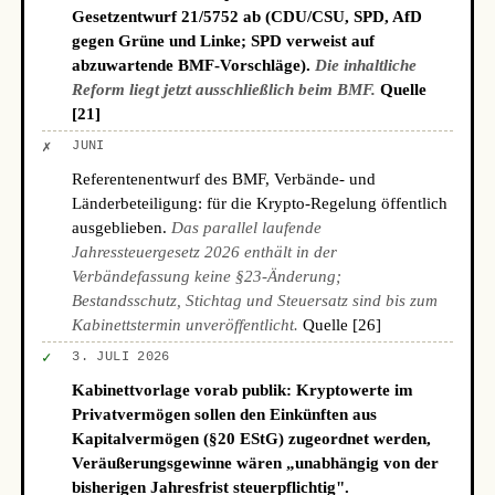
Gesetzentwurf 21/5752 ab (CDU/CSU, SPD, AfD
gegen Grüne und Linke; SPD verweist auf
abzuwartende BMF-Vorschläge).
Die inhaltliche
Reform liegt jetzt ausschließlich beim BMF.
Quelle
[21]
✗
JUNI
Referentenentwurf des BMF, Verbände- und
Länderbeteiligung: für die Krypto-Regelung öffentlich
ausgeblieben.
Das parallel laufende
Jahressteuergesetz 2026 enthält in der
Verbändefassung keine §23-Änderung;
Bestandsschutz, Stichtag und Steuersatz sind bis zum
Kabinettstermin unveröffentlicht.
Quelle [26]
✓
3. JULI 2026
Kabinettvorlage vorab publik: Kryptowerte im
Privatvermögen sollen den Einkünften aus
Kapitalvermögen (§20 EStG) zugeordnet werden,
Veräußerungsgewinne wären „unabhängig von der
bisherigen Jahresfrist steuerpflichtig".