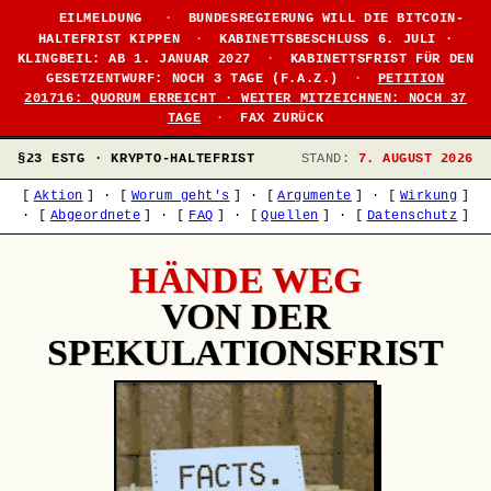
EILMELDUNG
·
BUNDESREGIERUNG WILL DIE BITCOIN-
HALTEFRIST KIPPEN
·
KABINETTSBESCHLUSS 6. JULI ·
KLINGBEIL: AB 1. JANUAR 2027
·
KABINETTSFRIST FÜR DEN
GESETZENTWURF: NOCH 3 TAGE (F.A.Z.)
·
PETITION
201716: QUORUM ERREICHT · WEITER MITZEICHNEN: NOCH 37
TAGE
·
FAX ZURÜCK
§23 ESTG · KRYPTO-HALTEFRIST
STAND:
7. AUGUST 2026
[
Aktion
]
·
[
Worum geht's
]
·
[
Argumente
]
·
[
Wirkung
]
·
[
Abgeordnete
]
·
[
FAQ
]
·
[
Quellen
]
·
[
Datenschutz
]
HÄNDE WEG
VON DER
SPEKULATIONSFRIST