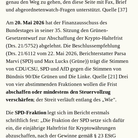
genau den Weg zu gehen, den diese Seite mit Fax, Brief
und abgeordnetenwatch-Fragen unterstützt.
Quelle [37]
Am
20. Mai 2026
hat der Finanzausschuss des
Bundestages in seiner 35. Sitzung den Grünen-
Gesetzentwurf zur Abschaffung der Krypto-Haltefrist
(Drs. 21/5752) abgelehnt. Die Beschlussempfehlung
(Drs. 21/6112 vom 22. Mai 2026, Berichterstatter Parsa
Marvi (SPD) und Max Lucks (Grüne)) trägt die Stimmen
von CDU/CSU, SPD und AfD gegen die Stimmen von
Bündnis 90/Die Grünen und Die Linke.
Quelle [21]
Drei
von vier abstimmenden Fraktionen wollen die Frist
abschaffen oder mindestens den Steuervollzug
verschärfen
; der Streit verläuft entlang des „Wie".
Die
SPD-Fraktion
legt sich im Bericht erstmals
schriftlich fest: „Die Fraktion der SPD setze sich dafür
ein, die einjährige Haltefrist für Kryptowährungen
abzuschaffen, nach der Gewinne gemäß § 23 EStG