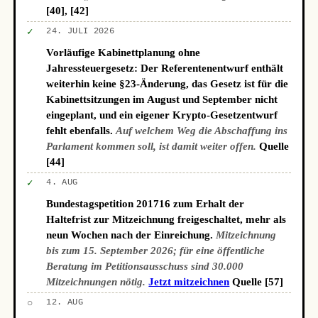
[40], [42]
✓
24. JULI 2026
Vorläufige Kabinettplanung ohne
Jahressteuergesetz: Der Referentenentwurf enthält
weiterhin keine §23-Änderung, das Gesetz ist für die
Kabinettsitzungen im August und September nicht
eingeplant, und ein eigener Krypto-Gesetzentwurf
fehlt ebenfalls.
Auf welchem Weg die Abschaffung ins
Parlament kommen soll, ist damit weiter offen.
Quelle
[44]
✓
4. AUG
Bundestagspetition 201716 zum Erhalt der
Haltefrist zur Mitzeichnung freigeschaltet, mehr als
neun Wochen nach der Einreichung.
Mitzeichnung
bis zum 15. September 2026; für eine öffentliche
Beratung im Petitionsausschuss sind 30.000
Mitzeichnungen nötig.
Jetzt mitzeichnen
Quelle [57]
○
12. AUG