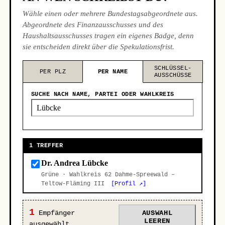
Wähle einen oder mehrere Bundestagsabgeordnete aus.
Abgeordnete des Finanzausschusses und des
Haushaltsausschusses tragen ein eigenes Badge, denn
sie entscheiden direkt über die Spekulationsfrist.
SCHLÜSSEL-
PER PLZ
PER NAME
AUSSCHÜSSE
SUCHE NACH NAME, PARTEI ODER WAHLKREIS
1 TREFFER
Dr. Andrea Lübcke
Grüne · Wahlkreis 62 Dahme-Spreewald –
Teltow-Fläming III
[Profil ↗]
1
Empfänger
AUSWAHL
LEEREN
ausgewählt