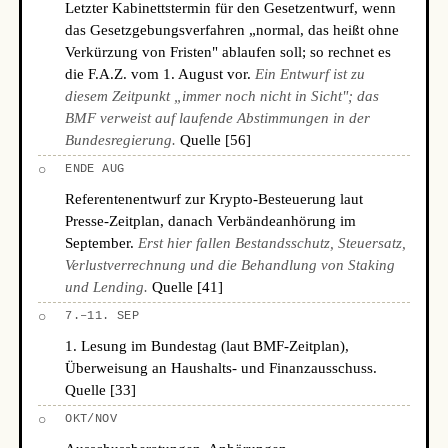
Letzter Kabinettstermin für den Gesetzentwurf, wenn
das Gesetzgebungsverfahren „normal, das heißt ohne
Verkürzung von Fristen" ablaufen soll; so rechnet es
die F.A.Z. vom 1. August vor.
Ein Entwurf ist zu
diesem Zeitpunkt „immer noch nicht in Sicht"; das
BMF verweist auf laufende Abstimmungen in der
Bundesregierung.
Quelle [56]
○
ENDE AUG
Referentenentwurf zur Krypto-Besteuerung laut
Presse-Zeitplan, danach Verbändeanhörung im
September.
Erst hier fallen Bestandsschutz, Steuersatz,
Verlustverrechnung und die Behandlung von Staking
und Lending.
Quelle [41]
○
7.–11. SEP
1. Lesung im Bundestag (laut BMF-Zeitplan),
Überweisung an Haushalts- und Finanzausschuss.
Quelle [33]
○
OKT/NOV