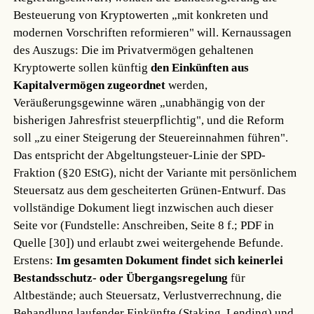
Besteuerung von Kryptowerten „mit konkreten und
modernen Vorschriften reformieren" will. Kernaussagen
des Auszugs: Die im Privatvermögen gehaltenen
Kryptowerte sollen künftig
den Einkünften aus
Kapitalvermögen zugeordnet
werden,
Veräußerungsgewinne wären „unabhängig von der
bisherigen Jahresfrist steuerpflichtig", und die Reform
soll „zu einer Steigerung der Steuereinnahmen führen".
Das entspricht der Abgeltungsteuer-Linie der SPD-
Fraktion (§20 EStG), nicht der Variante mit persönlichem
Steuersatz aus dem gescheiterten Grünen-Entwurf. Das
vollständige Dokument liegt inzwischen auch dieser
Seite vor (Fundstelle: Anschreiben, Seite 8 f.; PDF in
Quelle [30]) und erlaubt zwei weitergehende Befunde.
Erstens:
Im gesamten Dokument findet sich keinerlei
Bestandsschutz- oder Übergangsregelung
für
Altbestände; auch Steuersatz, Verlustverrechnung, die
Behandlung laufender Einkünfte (Staking, Lending) und