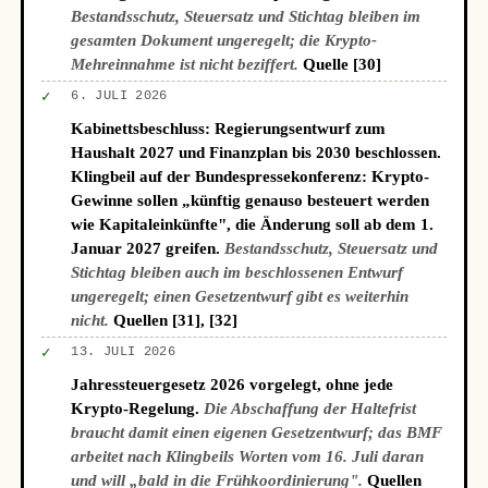
Bestandsschutz, Steuersatz und Stichtag bleiben im
gesamten Dokument ungeregelt; die Krypto-
Mehreinnahme ist nicht beziffert.
Quelle [30]
✓
6. JULI 2026
Kabinettsbeschluss: Regierungsentwurf zum
Haushalt 2027 und Finanzplan bis 2030 beschlossen.
Klingbeil auf der Bundespressekonferenz: Krypto-
Gewinne sollen „künftig genauso besteuert werden
wie Kapitaleinkünfte", die Änderung soll ab dem 1.
Januar 2027 greifen.
Bestandsschutz, Steuersatz und
Stichtag bleiben auch im beschlossenen Entwurf
ungeregelt; einen Gesetzentwurf gibt es weiterhin
nicht.
Quellen [31], [32]
✓
13. JULI 2026
Jahressteuergesetz 2026 vorgelegt, ohne jede
Krypto-Regelung.
Die Abschaffung der Haltefrist
braucht damit einen eigenen Gesetzentwurf; das BMF
arbeitet nach Klingbeils Worten vom 16. Juli daran
und will „bald in die Frühkoordinierung".
Quellen