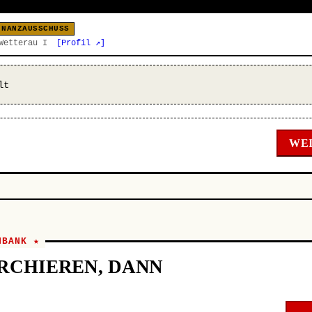
INANZAUSSCHUSS
 Wetterau I
[Profil ↗]
lt
WEI
NBANK ★
RCHIEREN, DANN