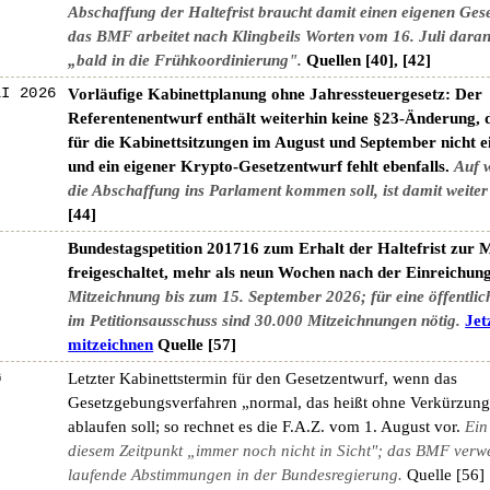
Abschaffung der Haltefrist braucht damit einen eigenen Ges
das BMF arbeitet nach Klingbeils Worten vom 16. Juli daran
„bald in die Frühkoordinierung".
Quellen [40], [42]
LI 2026
Vorläufige Kabinettplanung ohne Jahressteuergesetz: Der
Referentenentwurf enthält weiterhin keine §23-Änderung, d
für die Kabinettsitzungen im August und September nicht e
und ein eigener Krypto-Gesetzentwurf fehlt ebenfalls.
Auf 
die Abschaffung ins Parlament kommen soll, ist damit weiter
[44]
Bundestagspetition 201716 zum Erhalt der Haltefrist zur 
freigeschaltet, mehr als neun Wochen nach der Einreichung
Mitzeichnung bis zum 15. September 2026; für eine öffentli
im Petitionsausschuss sind 30.000 Mitzeichnungen nötig.
Jet
mitzeichnen
Quelle [57]
G
Letzter Kabinettstermin für den Gesetzentwurf, wenn das
Gesetzgebungsverfahren „normal, das heißt ohne Verkürzung
ablaufen soll; so rechnet es die F.A.Z. vom 1. August vor.
Ein
diesem Zeitpunkt „immer noch nicht in Sicht"; das BMF verwe
laufende Abstimmungen in der Bundesregierung.
Quelle [56]