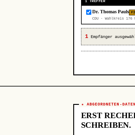
1 TREFFER
Dr. Thomas Pauls
F
CDU · Wahlkreis 176
1
Empfänger ausgewäh
★ ABGEORDNETEN-DATE
ERST RECHE
SCHREIBEN.