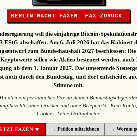
BERLIN MACHT FAXEN. FAX ZURÜCK.
desregierung will die einjährige Bitcoin-Spekulationsfr
3 EStG abschaffen. Am 6. Juli 2026 hat das Kabinett 
gsentwurf zum Bundeshaushalt 2027 beschlossen: Die F
, Kryptowerte sollen wie Aktien besteuert werden, nach 
ung ab dem 1. Januar 2027. Das umsetzende Steuerge
st noch durch den Bundestag, und dort entscheidet au
Stimme mit.
 Minuten ein persönliches Fax an deinen Bundestagsabgeordne
ning bezahlt, ohne Drucker und ohne Briefmarke. Kein Konto,
Cookies, keine Drittanbieter.
→ Petition mitzeichnen
→ Worum ge
ETZT FAXEN ★