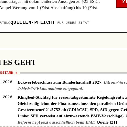
Z
 Bundestages mit dokumentierten Aussagen zu §23 EStG,
mpel-Wertung von 1 (Frist-Abschaffung) bis 10 (Frist-
QUELLEN-PFLICHT
RTUNG
FÜR JEDES ZITAT
 ES GEHT
NSSTAND ★
R 2026
Eckwertebeschluss zum Bundeshaushalt 2027.
Bitcoin-Vers
2-Mrd-€-Fiskalannahme eingeplant.
I 2026
Klingbeil-Stichtag für ressortabgestimmte Regelungsentwü
Gleichzeitig lehnt der Finanzausschuss den parallelen Grün
Gesetzentwurf 21/5752 ab (CDU/CSU, SPD, AfD gegen Gr
Linke; SPD verweist auf abzuwartende BMF-Vorschläge).
Reform liegt jetzt ausschließlich beim BMF.
Quelle [21]