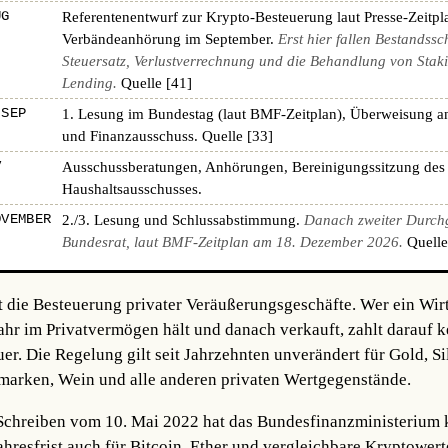
UG
Referentenentwurf zur Krypto-Besteuerung laut Presse-Zeitpl
Verbändeanhörung im September.
Erst hier fallen Bestandssc
Steuersatz, Verlustverrechnung und die Behandlung von Stak
Lending.
Quelle [41]
 SEP
1. Lesung im Bundestag (laut BMF-Zeitplan), Überweisung a
und Finanzausschuss.
Quelle [33]
V
Ausschussberatungen, Anhörungen, Bereinigungssitzung des
Haushaltsausschusses.
OVEMBER
2./3. Lesung und Schlussabstimmung.
Danach zweiter Durch
Bundesrat, laut BMF-Zeitplan am 18. Dezember 2026.
Quelle
t die Besteuerung privater Veräußerungsgeschäfte. Wer ein Wir
Jahr im Privatvermögen hält und danach verkauft, zahlt darauf k
. Die Regelung gilt seit Jahrzehnten unverändert für Gold, Sil
fmarken, Wein und alle anderen privaten Wertgegenstände.
hreiben vom 10. Mai 2022 hat das Bundesfinanzministerium kl
ahresfrist auch für Bitcoin, Ether und vergleichbare Kryptowerte