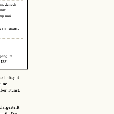
an, danach
hutz,
ing und
n Haushalts-
gang im
 [33]
tschaftsgut
eine
ber, Kunst,
argestellt,
 gilt. Der