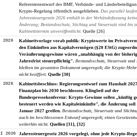
Referentenentwurf des BMF, Verbände- und Länderbeteiligung
Krypto-Regelung öffentlich ausgeblieben.
Das parallel laufe
Jahressteuergesetz 2026 enthält in der Verbändefassung kein
Änderung; Bestandsschutz, Stichtag und Steuersatz sind bis 
Kabinettstermin unveröffentlicht.
Quelle [26]
I 2026
Kabinettvorlage vorab publik: Kryptowerte im Privatverm
den Einkünften aus Kapitalvermögen (§20 EStG) zugeordn
Veräußerungsgewinne wären „unabhängig von der bisheri
Jahresfrist steuerpflichtig".
Bestandsschutz, Steuersatz und 
bleiben im gesamten Dokument ungeregelt; die Krypto-Mehr
nicht beziffert.
Quelle [30]
I 2026
Kabinettsbeschluss: Regierungsentwurf zum Haushalt 202
Finanzplan bis 2030 beschlossen. Klingbeil auf der
Bundespressekonferenz: Krypto-Gewinne sollen „künftig 
besteuert werden wie Kapitaleinkünfte", die Änderung soll
Januar 2027 greifen.
Bestandsschutz, Steuersatz und Stichta
auch im beschlossenen Entwurf ungeregelt; einen Gesetzentw
weiterhin nicht.
Quellen [31], [32]
LI 2026
Jahressteuergesetz 2026 vorgelegt, ohne jede Krypto-Reg