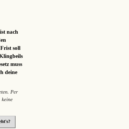
ist nach
den
rist soll
Klingbeils
setz muss
ch deine
ten. Per
 keine
ht's?