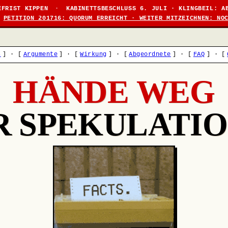
EFRIST KIPPEN
·
KABINETTSBESCHLUSS 6. JULI · KLINGBEIL: A
PETITION 201716: QUORUM ERREICHT · WEITER MITZEICHNEN: NO
s
]
·
[
Argumente
]
·
[
Wirkung
]
·
[
Abgeordnete
]
·
[
FAQ
]
·
[
HÄNDE WEG
R SPEKULATIO