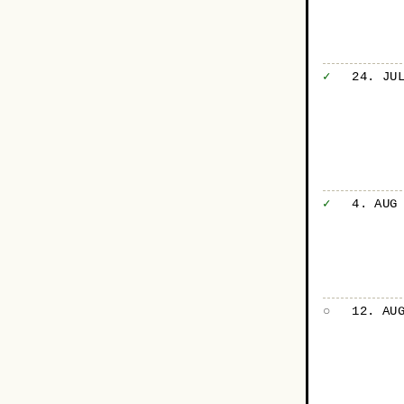
✓
24. JU
✓
4. AUG
○
12. AU