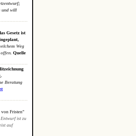
etzentwurf;
 und will
as Gesetz ist
ingeplant,
welchem Weg
 offen.
Quelle
Mitzeichnung
.
che Beratung
zt
 von Fristen"
 Entwurf ist zu
ist auf