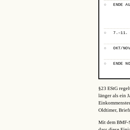
○
ENDE A
○
7.–11.
○
OKT/NO
○
ENDE N
§23 EStG regel
länger als ein 
Einkommensteuer
Oldtimer, Brie
Mit dem BMF-Sc
dass diese Einj