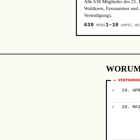
Alle 630 Mitglieder des 21.
Wahlkreis, Faxnummer und A
Verteidigung).
630
1–10
MDBS
AMPEL-WE
WORUM
★ VERFAHRE
✓
29. AP
✓
20. MA