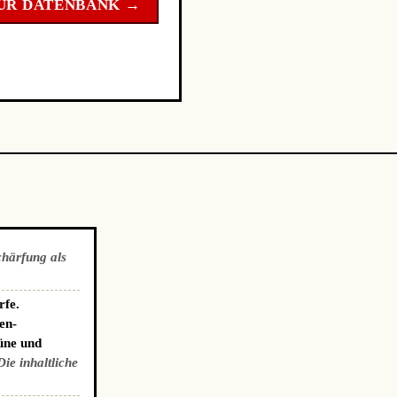
UR DATENBANK →
chärfung als
rfe.
en-
üne und
Die inhaltliche