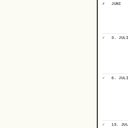
✗
JUNI
✓
3. JUL
✓
6. JUL
✓
13. JU