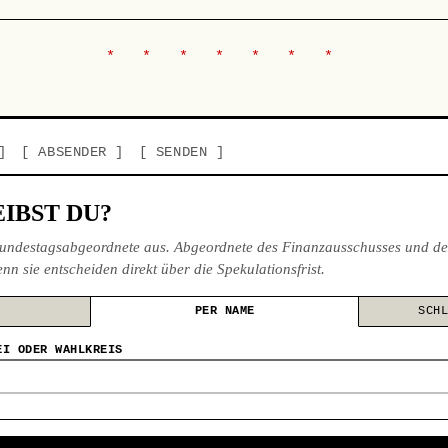
ABSENDER
SENDEN
IBST DU?
undestagsabgeordnete aus. Abgeordnete des Finanzausschusses und de
nn sie entscheiden direkt über die Spekulationsfrist.
PER NAME
SCH
EI ODER WAHLKREIS