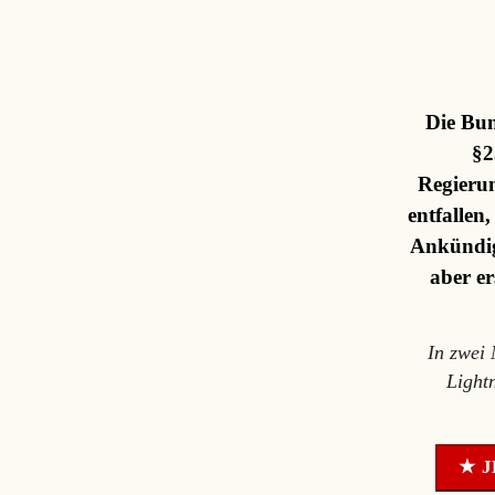
Die Bun
§2
Regierun
entfallen
Ankündig
aber er
In zwei
Light
★ J