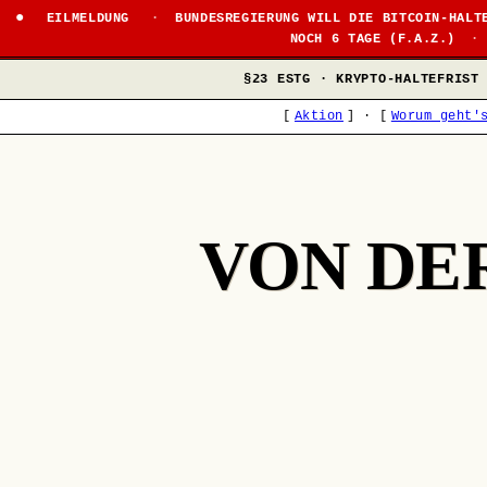
●
EILMELDUNG
·
BUNDESREGIERUNG WILL DIE BITCOIN-HALT
NOCH 6 TAGE (F.A.Z.)
·
§23 ESTG · KRYPTO-HALTEFRIST
[
Aktion
]
·
[
Worum geht'
VON DE