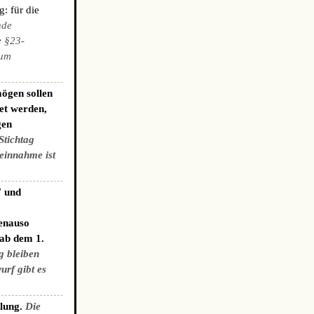
: für die
nde
e §23-
zum
ögen sollen
et werden,
gen
Stichtag
einnahme ist
7 und
genauso
 ab dem 1.
g bleiben
urf gibt es
elung.
Die