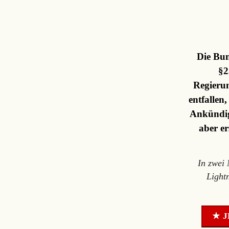
Die Bun
§2
Regierun
entfallen
Ankündig
aber er
In zwei
Light
★ J