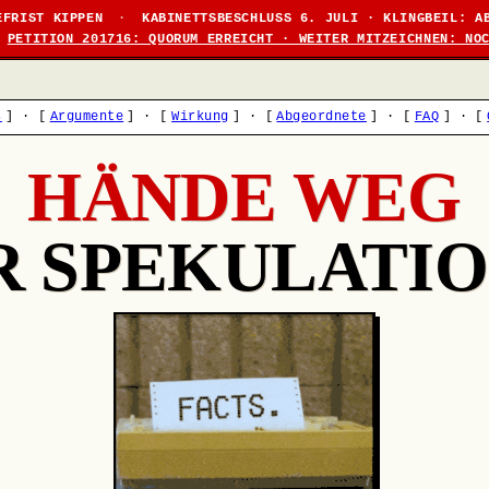
EFRIST KIPPEN
·
KABINETTSBESCHLUSS 6. JULI · KLINGBEIL: A
PETITION 201716: QUORUM ERREICHT · WEITER MITZEICHNEN: NO
s
]
·
[
Argumente
]
·
[
Wirkung
]
·
[
Abgeordnete
]
·
[
FAQ
]
·
[
HÄNDE WEG
R SPEKULATIO