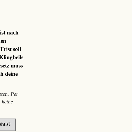
ist nach
den
rist soll
Klingbeils
setz muss
ch deine
ten. Per
 keine
ht's?