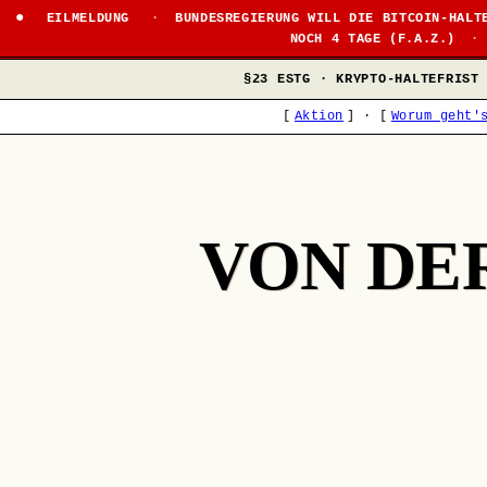
EILMELDUNG
·
BUNDESREGIERUNG WILL DIE BITCOIN-HALT
NOCH 4 TAGE (F.A.Z.)
·
§23 ESTG · KRYPTO-HALTEFRIST
[
Aktion
]
·
[
Worum geht'
VON DE