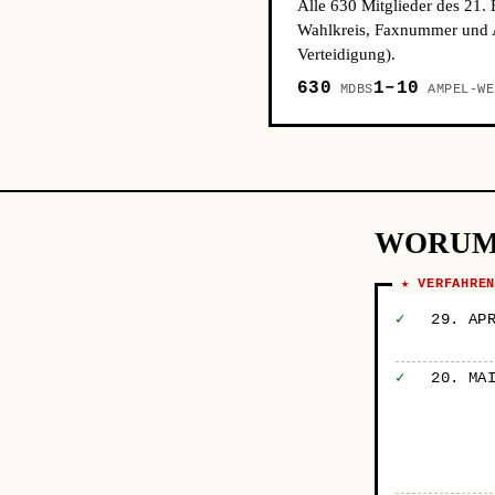
Alle 630 Mitglieder des 21.
Wahlkreis, Faxnummer und A
Verteidigung).
630
1–10
MDBS
AMPEL-WE
WORUM
★ VERFAHRE
✓
29. AP
✓
20. MA