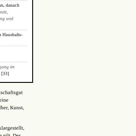
an, danach
hutz,
ing und
n Haushalts-
gang im
 [33]
tschaftsgut
eine
ber, Kunst,
argestellt,
 gilt. Der