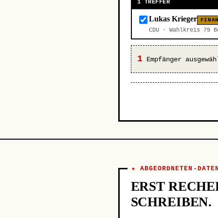
1 TREFFER
Lukas Krieger
FINA
CDU · Wahlkreis 79 
1
Empfänger ausgewäh
★ ABGEORDNETEN-DATE
ERST RECHE
SCHREIBEN.