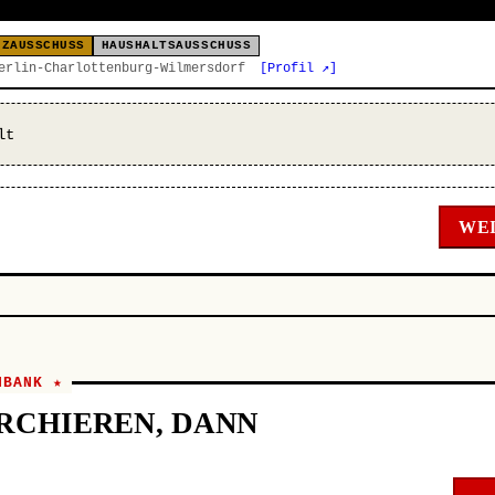
NZAUSSCHUSS
HAUSHALTSAUSSCHUSS
Berlin-Charlottenburg-Wilmersdorf
[Profil ↗]
lt
WEI
NBANK ★
RCHIEREN, DANN