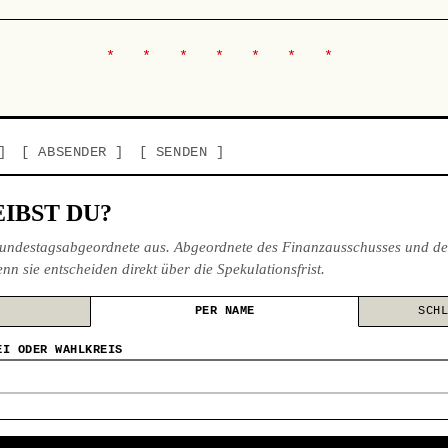
ABSENDER
SENDEN
IBST DU?
undestagsabgeordnete aus. Abgeordnete des Finanzausschusses und de
nn sie entscheiden direkt über die Spekulationsfrist.
PER NAME
SCH
EI ODER WAHLKREIS