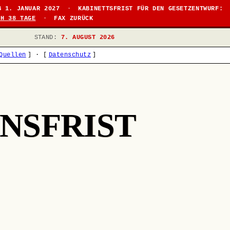
B 1. JANUAR 2027
·
KABINETTSFRIST FÜR DEN GESETZENTWURF:
CH 38 TAGE
·
FAX ZURÜCK
STAND:
7. AUGUST 2026
Quellen
]
·
[
Datenschutz
]
NSFRIST