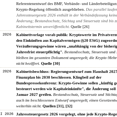
Referentenentwurf des BMF, Verbände- und Länderbeteiligung
Krypto-Regelung öffentlich ausgeblieben.
Das parallel laufe
Jahressteuergesetz 2026 enthält in der Verbändefassung kein
Änderung; Bestandsschutz, Stichtag und Steuersatz sind bis 
Kabinettstermin unveröffentlicht.
Quelle [26]
I 2026
Kabinettvorlage vorab publik: Kryptowerte im Privatverm
den Einkünften aus Kapitalvermögen (§20 EStG) zugeordn
Veräußerungsgewinne wären „unabhängig von der bisheri
Jahresfrist steuerpflichtig".
Bestandsschutz, Steuersatz und 
bleiben im gesamten Dokument ungeregelt; die Krypto-Mehr
nicht beziffert.
Quelle [30]
I 2026
Kabinettsbeschluss: Regierungsentwurf zum Haushalt 202
Finanzplan bis 2030 beschlossen. Klingbeil auf der
Bundespressekonferenz: Krypto-Gewinne sollen „künftig 
besteuert werden wie Kapitaleinkünfte", die Änderung soll
Januar 2027 greifen.
Bestandsschutz, Steuersatz und Stichta
auch im beschlossenen Entwurf ungeregelt; einen Gesetzentw
weiterhin nicht.
Quellen [31], [32]
LI 2026
Jahressteuergesetz 2026 vorgelegt, ohne jede Krypto-Reg