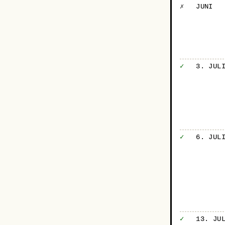
✗
JUNI
✓
3. JUL
✓
6. JUL
✓
13. JU