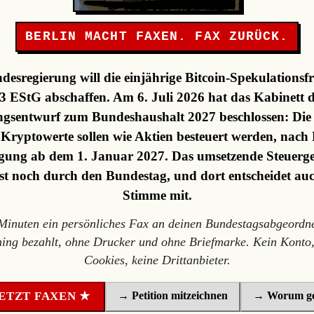
BERLIN MACHT FAXEN. FAX ZURÜCK.
desregierung will die einjährige Bitcoin-Spekulationsfr
3 EStG abschaffen. Am 6. Juli 2026 hat das Kabinett 
gsentwurf zum Bundeshaushalt 2027 beschlossen: Die F
, Kryptowerte sollen wie Aktien besteuert werden, nach 
ung ab dem 1. Januar 2027. Das umsetzende Steuerge
st noch durch den Bundestag, und dort entscheidet au
Stimme mit.
 Minuten ein persönliches Fax an deinen Bundestagsabgeordne
ning bezahlt, ohne Drucker und ohne Briefmarke. Kein Konto,
Cookies, keine Drittanbieter.
→ Petition mitzeichnen
→ Worum ge
ETZT FAXEN ★