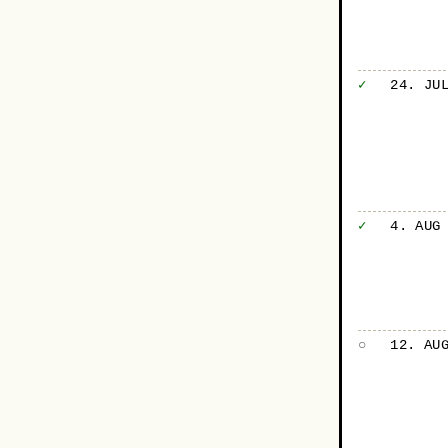
✓
24. JU
✓
4. AUG
○
12. AU