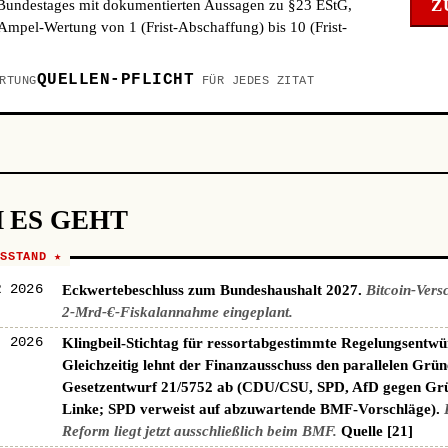
Z
 Bundestages mit dokumentierten Aussagen zu §23 EStG,
mpel-Wertung von 1 (Frist-Abschaffung) bis 10 (Frist-
QUELLEN-PFLICHT
RTUNG
FÜR JEDES ZITAT
 ES GEHT
NSSTAND ★
R 2026
Eckwertebeschluss zum Bundeshaushalt 2027.
Bitcoin-Vers
2-Mrd-€-Fiskalannahme eingeplant.
I 2026
Klingbeil-Stichtag für ressortabgestimmte Regelungsentwü
Gleichzeitig lehnt der Finanzausschuss den parallelen Grün
Gesetzentwurf 21/5752 ab (CDU/CSU, SPD, AfD gegen Gr
Linke; SPD verweist auf abzuwartende BMF-Vorschläge).
Reform liegt jetzt ausschließlich beim BMF.
Quelle [21]