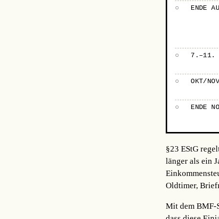
○
ENDE A
○
7.–11.
○
OKT/NO
○
ENDE N
§23 EStG regel
länger als ein 
Einkommensteuer
Oldtimer, Brie
Mit dem BMF-Sc
dass diese Einj