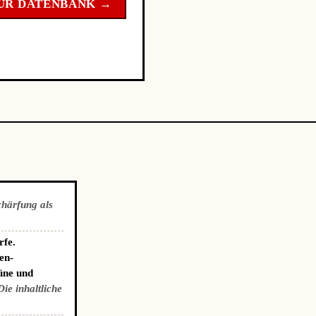
UR DATENBANK →
chärfung als
rfe.
en-
üne und
Die inhaltliche