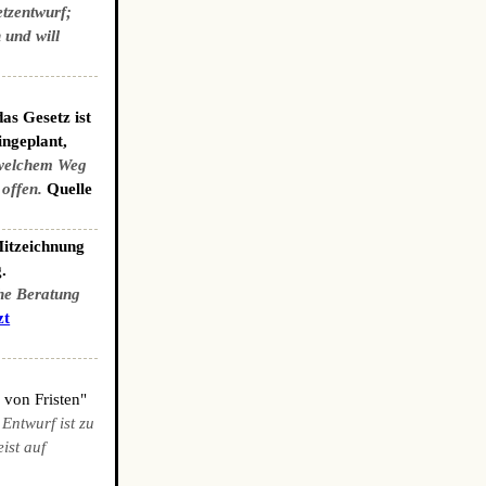
etzentwurf;
 und will
as Gesetz ist
ingeplant,
welchem Weg
 offen.
Quelle
Mitzeichnung
.
che Beratung
zt
 von Fristen"
 Entwurf ist zu
ist auf