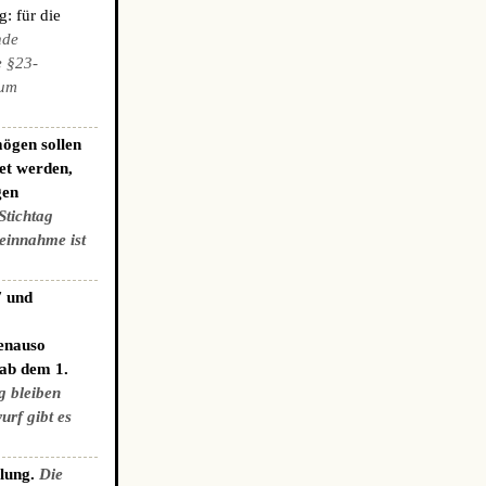
: für die
nde
e §23-
zum
ögen sollen
et werden,
gen
Stichtag
einnahme ist
7 und
genauso
 ab dem 1.
g bleiben
urf gibt es
elung.
Die