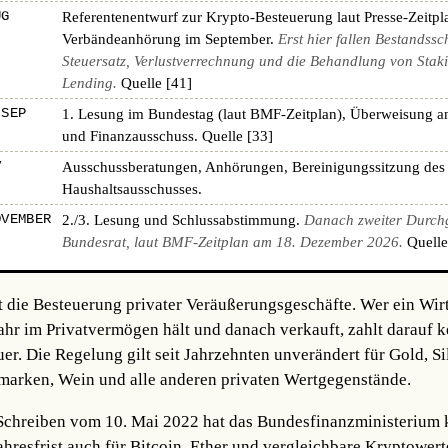
UG
Referentenentwurf zur Krypto-Besteuerung laut Presse-Zeitpl
Verbändeanhörung im September.
Erst hier fallen Bestandssc
Steuersatz, Verlustverrechnung und die Behandlung von Stak
Lending.
Quelle [41]
 SEP
1. Lesung im Bundestag (laut BMF-Zeitplan), Überweisung a
und Finanzausschuss.
Quelle [33]
V
Ausschussberatungen, Anhörungen, Bereinigungssitzung des
Haushaltsausschusses.
OVEMBER
2./3. Lesung und Schlussabstimmung.
Danach zweiter Durch
Bundesrat, laut BMF-Zeitplan am 18. Dezember 2026.
Quelle
t die Besteuerung privater Veräußerungsgeschäfte. Wer ein Wir
Jahr im Privatvermögen hält und danach verkauft, zahlt darauf k
. Die Regelung gilt seit Jahrzehnten unverändert für Gold, Sil
fmarken, Wein und alle anderen privaten Wertgegenstände.
hreiben vom 10. Mai 2022 hat das Bundesfinanzministerium kl
ahresfrist auch für Bitcoin, Ether und vergleichbare Kryptowerte