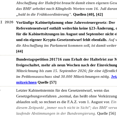
Abschaffung der Haltefrist braucht damit einen eigenen Ges
das BMF arbeitet nach Klingbeils Worten vom 16. Juli daran
„bald in die Frühkoordinierung".
Quellen [40], [42]
LI 2026
Vorläufige Kabinettplanung ohne Jahressteuergesetz: Der
Referentenentwurf enthält weiterhin keine §23-Änderung, d
für die Kabinettsitzungen im August und September nicht e
und ein eigener Krypto-Gesetzentwurf fehlt ebenfalls.
Auf 
die Abschaffung ins Parlament kommen soll, ist damit weiter
[44]
Bundestagspetition 201716 zum Erhalt der Haltefrist zur 
freigeschaltet, mehr als neun Wochen nach der Einreichung
Mitzeichnung bis zum 15. September 2026; für eine öffentli
im Petitionsausschuss sind 30.000 Mitzeichnungen nötig.
Jet
mitzeichnen
Quelle [57]
G
Letzter Kabinettstermin für den Gesetzentwurf, wenn das
Gesetzgebungsverfahren „normal, das heißt ohne Verkürzung
ablaufen soll; so rechnet es die F.A.Z. vom 1. August vor.
Ein
diesem Zeitpunkt „immer noch nicht in Sicht"; das BMF verwe
laufende Abstimmungen in der Bundesregierung.
Quelle [56]