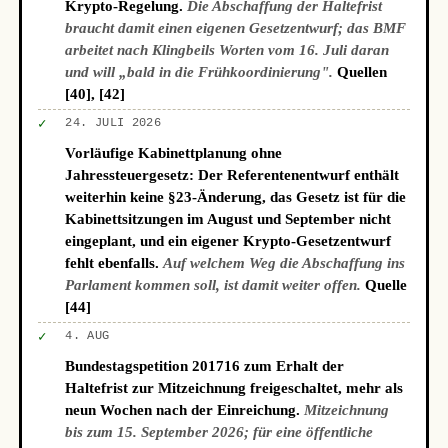
Krypto-Regelung.
Die Abschaffung der Haltefrist
braucht damit einen eigenen Gesetzentwurf; das BMF
arbeitet nach Klingbeils Worten vom 16. Juli daran
und will „bald in die Frühkoordinierung".
Quellen
[40], [42]
✓
24. JULI 2026
Vorläufige Kabinettplanung ohne
Jahressteuergesetz: Der Referentenentwurf enthält
weiterhin keine §23-Änderung, das Gesetz ist für die
Kabinettsitzungen im August und September nicht
eingeplant, und ein eigener Krypto-Gesetzentwurf
fehlt ebenfalls.
Auf welchem Weg die Abschaffung ins
Parlament kommen soll, ist damit weiter offen.
Quelle
[44]
✓
4. AUG
Bundestagspetition 201716 zum Erhalt der
Haltefrist zur Mitzeichnung freigeschaltet, mehr als
neun Wochen nach der Einreichung.
Mitzeichnung
bis zum 15. September 2026; für eine öffentliche