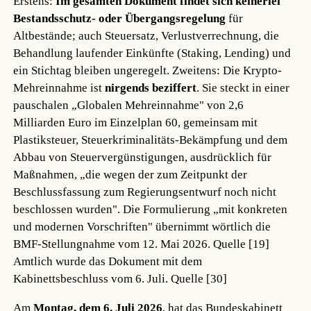
Erstens:
Im gesamten Dokument findet sich keinerlei
Bestandsschutz- oder Übergangsregelung
für
Altbestände; auch Steuersatz, Verlustverrechnung, die
Behandlung laufender Einkünfte (Staking, Lending) und
ein Stichtag bleiben ungeregelt. Zweitens: Die Krypto-
Mehreinnahme ist
nirgends beziffert
. Sie steckt in einer
pauschalen „Globalen Mehreinnahme" von 2,6
Milliarden Euro im Einzelplan 60, gemeinsam mit
Plastiksteuer, Steuerkriminalitäts-Bekämpfung und dem
Abbau von Steuervergünstigungen, ausdrücklich für
Maßnahmen, „die wegen der zum Zeitpunkt der
Beschlussfassung zum Regierungsentwurf noch nicht
beschlossen wurden". Die Formulierung „mit konkreten
und modernen Vorschriften" übernimmt wörtlich die
BMF-Stellungnahme vom 12. Mai 2026.
Quelle [19]
Amtlich wurde das Dokument mit dem
Kabinettsbeschluss vom 6. Juli.
Quelle [30]
Am
Montag, dem 6. Juli 2026
, hat das Bundeskabinett