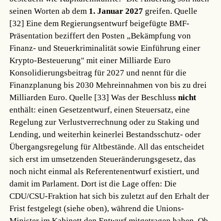
seinen Worten ab dem
1. Januar 2027
greifen.
Quelle
[32]
Eine dem Regierungsentwurf beigefügte BMF-
Präsentation beziffert den Posten „Bekämpfung von
Finanz- und Steuerkriminalität sowie Einführung einer
Krypto-Besteuerung" mit einer Milliarde Euro
Konsolidierungsbeitrag für 2027 und nennt für die
Finanzplanung bis 2030 Mehreinnahmen von bis zu drei
Milliarden Euro.
Quelle [33]
Was der Beschluss
nicht
enthält: einen Gesetzentwurf, einen Steuersatz, eine
Regelung zur Verlustverrechnung oder zu Staking und
Lending, und weiterhin keinerlei Bestandsschutz- oder
Übergangsregelung für Altbestände. All das entscheidet
sich erst im umsetzenden Steueränderungsgesetz, das
noch nicht einmal als Referentenentwurf existiert, und
damit im Parlament. Dort ist die Lage offen: Die
CDU/CSU-Fraktion hat sich bis zuletzt auf den Erhalt der
Frist festgelegt (siehe oben), während die Unions-
Minister im Kabinett den Entwurf mitgetragen haben. Ob