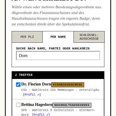
Wähle einen oder mehrere Bundestagsabgeordnete aus.
Abgeordnete des Finanzausschusses und des
Haushaltsausschusses tragen ein eigenes Badge, denn
sie entscheiden direkt über die Spekulationsfrist.
SCHLÜSSEL-
PER PLZ
PER NAME
AUSSCHÜSSE
SUCHE NACH NAME, PARTEI ODER WAHLKREIS
2 TREFFER
Dr. Florian Dorn
FINANZAUSSCHUSS
CSU · Wahlkreis 255 Memmingen – Unterallgäu
[Profil ↗]
Bettina Hagedorn
HAUSHALTSAUSSCHUSS
SPD · Wahlkreis 9 Ostholstein – Stormarn-
Nord
[Profil ↗]