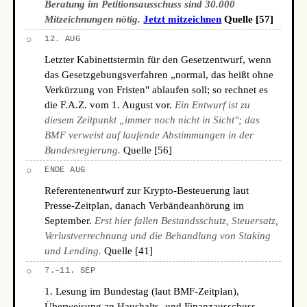
Beratung im Petitionsausschuss sind 30.000
Mitzeichnungen nötig.
Jetzt mitzeichnen
Quelle [57]
○
12. AUG
Letzter Kabinettstermin für den Gesetzentwurf, wenn
das Gesetzgebungsverfahren „normal, das heißt ohne
Verkürzung von Fristen" ablaufen soll; so rechnet es
die F.A.Z. vom 1. August vor.
Ein Entwurf ist zu
diesem Zeitpunkt „immer noch nicht in Sicht"; das
BMF verweist auf laufende Abstimmungen in der
Bundesregierung.
Quelle [56]
○
ENDE AUG
Referentenentwurf zur Krypto-Besteuerung laut
Presse-Zeitplan, danach Verbändeanhörung im
September.
Erst hier fallen Bestandsschutz, Steuersatz,
Verlustverrechnung und die Behandlung von Staking
und Lending.
Quelle [41]
○
7.–11. SEP
1. Lesung im Bundestag (laut BMF-Zeitplan),
Überweisung an Haushalts- und Finanzausschuss.