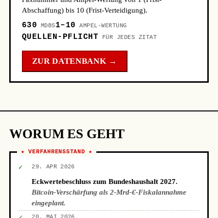
Abschaffung) bis 10 (Frist-Verteidigung).
630
1–10
MDBS
AMPEL-WERTUNG
QUELLEN-PFLICHT
FÜR JEDES ZITAT
ZUR DATENBANK →
WORUM ES GEHT
★ VERFAHRENSSTAND ★
✓
29. APR 2026
Eckwertebeschluss zum Bundeshaushalt 2027.
Bitcoin-Verschärfung als 2-Mrd-€-Fiskalannahme
eingeplant.
✓
20. MAI 2026