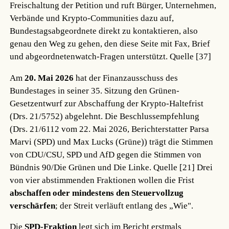
Freischaltung der Petition und ruft Bürger, Unternehmen,
Verbände und Krypto-Communities dazu auf,
Bundestagsabgeordnete direkt zu kontaktieren, also
genau den Weg zu gehen, den diese Seite mit Fax, Brief
und abgeordnetenwatch-Fragen unterstützt.
Quelle [37]
Am
20. Mai 2026
hat der Finanzausschuss des
Bundestages in seiner 35. Sitzung den Grünen-
Gesetzentwurf zur Abschaffung der Krypto-Haltefrist
(Drs. 21/5752) abgelehnt. Die Beschlussempfehlung
(Drs. 21/6112 vom 22. Mai 2026, Berichterstatter Parsa
Marvi (SPD) und Max Lucks (Grüne)) trägt die Stimmen
von CDU/CSU, SPD und AfD gegen die Stimmen von
Bündnis 90/Die Grünen und Die Linke.
Quelle [21]
Drei
von vier abstimmenden Fraktionen wollen die Frist
abschaffen oder mindestens den Steuervollzug
verschärfen
; der Streit verläuft entlang des „Wie".
Die
SPD-Fraktion
legt sich im Bericht erstmals