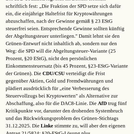
schriftlich fest: „Die Fraktion der SPD setze sich dafür
ein, die einjährige Haltefrist für Kryptowährungen
abzuschaffen, nach der Gewinne gemäß § 23 EStG
steuerfrei seien. Entsprechende Gewinne sollten künftig
der Abgeltungsteuer unterliegen." Damit lehnt sie den
Grünen-Entwurf nicht inhaltlich ab, sondern nur den
Weg: die SPD will die Abgeltungsteuer-Variante (25
Prozent, §20 EStG), nicht den persönlichen
Einkommensteuersatz (bis 45 Prozent, §23-EStG-Variante
der Grünen). Die
CDU/CSU
verteidigt die Frist
gegenüber Aktien, Gold und Fremdwährungen und
plädiert ausdrücklich für „eine Verbesserung des
Steuervollzugs bei Kryptowerten" als Alternative zur
Abschaffung, also für die DAC8-Linie. Die
AfD
trug fünf
Kritikpunkte vor, darunter den drohenden Systembruch
und das Rückwirkungsproblem des Grünen-Stichtags
31.12.2025. Die
Linke
stimmte zu, will aber den eigenen
Antrag 21/5824: §20-EStG-Lösung plus