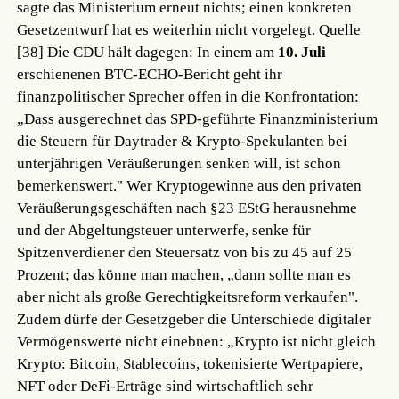
sagte das Ministerium erneut nichts; einen konkreten
Gesetzentwurf hat es weiterhin nicht vorgelegt.
Quelle
[38]
Die CDU hält dagegen: In einem am
10. Juli
erschienenen BTC-ECHO-Bericht geht ihr
finanzpolitischer Sprecher offen in die Konfrontation:
„Dass ausgerechnet das SPD-geführte Finanzministerium
die Steuern für Daytrader & Krypto-Spekulanten bei
unterjährigen Veräußerungen senken will, ist schon
bemerkenswert." Wer Kryptogewinne aus den privaten
Veräußerungsgeschäften nach §23 EStG herausnehme
und der Abgeltungsteuer unterwerfe, senke für
Spitzenverdiener den Steuersatz von bis zu 45 auf 25
Prozent; das könne man machen, „dann sollte man es
aber nicht als große Gerechtigkeitsreform verkaufen".
Zudem dürfe der Gesetzgeber die Unterschiede digitaler
Vermögenswerte nicht einebnen: „Krypto ist nicht gleich
Krypto: Bitcoin, Stablecoins, tokenisierte Wertpapiere,
NFT oder DeFi-Erträge sind wirtschaftlich sehr