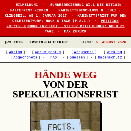
●
EILMELDUNG
·
BUNDESREGIERUNG WILL DIE BITCOIN-
HALTEFRIST KIPPEN
·
KABINETTSBESCHLUSS 6. JULI ·
KLINGBEIL: AB 1. JANUAR 2027
·
KABINETTSFRIST FÜR DEN
GESETZENTWURF: NOCH 5 TAGE (F.A.Z.)
·
PETITION
201716: QUORUM ERREICHT · WEITER MITZEICHNEN: NOCH 39
TAGE
·
FAX ZURÜCK
§23 ESTG · KRYPTO-HALTEFRIST
STAND:
6. AUGUST 2026
[
Aktion
]
·
[
Worum geht's
]
·
[
Argumente
]
·
[
Wirkung
]
·
[
Abgeordnete
]
·
[
FAQ
]
·
[
Quellen
]
·
[
Datenschutz
]
HÄNDE WEG
VON DER
SPEKULATIONSFRIST