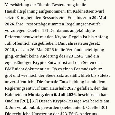
Verschärfung der Bitcoin-Besteuerung in die
Haushaltsplanung aufgenommen. Im Kabinettsentwurf
setzte Klingbeil den Ressorts eine Frist bis zum
20. Mai
2026
, ihre „ressortabgestimmten Regelungsentwürfe"
vorzulegen.
Quelle [17]
Der daraus angekündigte
Referentenentwurf mit den Krypto-Regeln ist bis Anfang
Juli öffentlich ausgeblieben: Das Jahressteuergesetz
2026, das am 26. Mai 2026 in die Verbändebeteiligung
ging, enthält keine Änderung des §23 EStG, und ein
eigenständiger Krypto-Entwurf ist auf den Seiten des
BMF nicht dokumentiert. Ob es einen Bestandsschutz
gibt und wie hoch der Steuersatz ausfällt, blieb bis zuletzt
unveröffentlicht. Die formale Entscheidung ist mit dem
Regierungsentwurf zum Haushalt 2027 gefallen, den das
Kabinett am
Montag, dem 6. Juli 2026
, beschlossen hat.
Quellen [26], [31]
Dessen Krypto-Passage war bereits am
3. Juli vorab publik geworden (siehe unten).
Quelle [30]
Die rechtliche Umsetzung der §23-EStG-Änderung