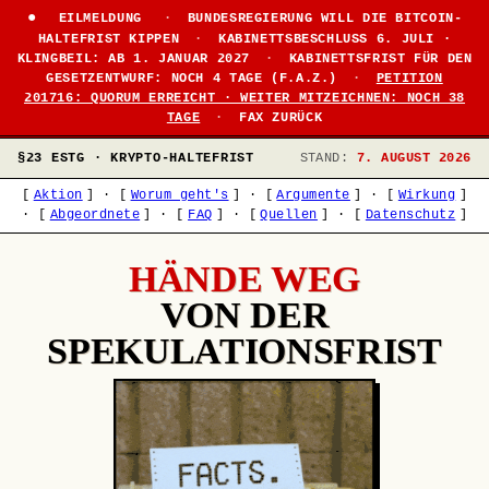
●
EILMELDUNG
·
BUNDESREGIERUNG WILL DIE BITCOIN-
HALTEFRIST KIPPEN
·
KABINETTSBESCHLUSS 6. JULI ·
KLINGBEIL: AB 1. JANUAR 2027
·
KABINETTSFRIST FÜR DEN
GESETZENTWURF: NOCH 4 TAGE (F.A.Z.)
·
PETITION
201716: QUORUM ERREICHT · WEITER MITZEICHNEN: NOCH 38
TAGE
·
FAX ZURÜCK
§23 ESTG · KRYPTO-HALTEFRIST
STAND:
7. AUGUST 2026
[
Aktion
]
·
[
Worum geht's
]
·
[
Argumente
]
·
[
Wirkung
]
·
[
Abgeordnete
]
·
[
FAQ
]
·
[
Quellen
]
·
[
Datenschutz
]
HÄNDE WEG
VON DER
SPEKULATIONSFRIST