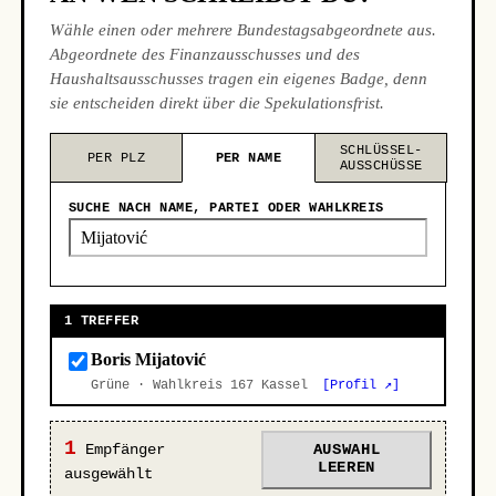
Wähle einen oder mehrere Bundestagsabgeordnete aus.
Abgeordnete des Finanzausschusses und des
Haushaltsausschusses tragen ein eigenes Badge, denn
sie entscheiden direkt über die Spekulationsfrist.
SCHLÜSSEL-
PER PLZ
PER NAME
AUSSCHÜSSE
SUCHE NACH NAME, PARTEI ODER WAHLKREIS
1 TREFFER
Boris Mijatović
Grüne · Wahlkreis 167 Kassel
[Profil ↗]
1
Empfänger
AUSWAHL
LEEREN
ausgewählt