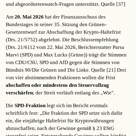
und abgeordnetenwatch-Fragen unterstützt.
Quelle [37]
Am
20. Mai 2026
hat der Finanzausschuss des
Bundestages in seiner 35. Sitzung den Grünen-
Gesetzentwurf zur Abschaffung der Krypto-Haltefrist
(Drs. 21/5752) abgelehnt. Die Beschlussempfehlung
(Drs. 21/6112 vom 22. Mai 2026, Berichterstatter Parsa
Marvi (SPD) und Max Lucks (Grüne)) trägt die Stimmen
von CDU/CSU, SPD und AfD gegen die Stimmen von
Bündnis 90/Die Grünen und Die Linke.
Quelle [21]
Drei
von vier abstimmenden Fraktionen wollen die Frist
abschaffen oder mindestens den Steuervollzug
verschärfen
; der Streit verläuft entlang des „Wie".
Die
SPD-Fraktion
legt sich im Bericht erstmals
schriftlich fest: „Die Fraktion der SPD setze sich dafür
ein, die einjährige Haltefrist für Kryptowährungen
abzuschaffen, nach der Gewinne gemäß § 23 EStG
steuerfrei seien. Entsprechende Gewinne sollten künftig