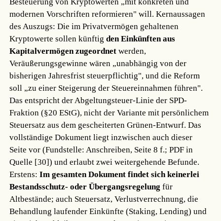
Besteuerung von Kryptowerten „mit konkreten und
modernen Vorschriften reformieren" will. Kernaussagen
des Auszugs: Die im Privatvermögen gehaltenen
Kryptowerte sollen künftig
den Einkünften aus
Kapitalvermögen zugeordnet
werden,
Veräußerungsgewinne wären „unabhängig von der
bisherigen Jahresfrist steuerpflichtig", und die Reform
soll „zu einer Steigerung der Steuereinnahmen führen".
Das entspricht der Abgeltungsteuer-Linie der SPD-
Fraktion (§20 EStG), nicht der Variante mit persönlichem
Steuersatz aus dem gescheiterten Grünen-Entwurf. Das
vollständige Dokument liegt inzwischen auch dieser
Seite vor (Fundstelle: Anschreiben, Seite 8 f.; PDF in
Quelle [30]) und erlaubt zwei weitergehende Befunde.
Erstens:
Im gesamten Dokument findet sich keinerlei
Bestandsschutz- oder Übergangsregelung
für
Altbestände; auch Steuersatz, Verlustverrechnung, die
Behandlung laufender Einkünfte (Staking, Lending) und