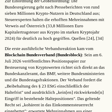
Zur Einordnung der Größenordnung: Die
Bundesregierung geht nach Presseberichten von rund
sieben Millionen Krypto-Nutzern in Deutschland aus;
Steuerexperten halten die erhofften Mehreinnahmen mit
Verweis auf Österreich (33,8 Millionen Euro
Kapitalertragsteuer aus Krypto im starken Kryptojahr
2024) für deutlich zu hoch gegriffen.
Quellen [24], [34]
Die erste ausführliche Verbandsreaktion kam vom
Blockchain Bundesverband (Bundesblock)
: Sein am 6.
Juli 2026 veröffentlichtes Positionspapier zur
Besteuerung von Kryptowerten richtet sich direkt an das
Bundeskanzleramt, das BMF, weitere Bundesministerien
und die Bundestagsfraktionen. Der Verband fordert die
„Beibehaltung des § 23 EStG einschließlich der
Haltefrist" und ausdrücklich „kein[en] rückwirkende[n]
Eingriff in bestehende Haltepositionen". Das geltende
Recht sei „kohärent in das Einkommensteuerrecht
eingebettet"; erwartete Mehreinnahmen aus einer