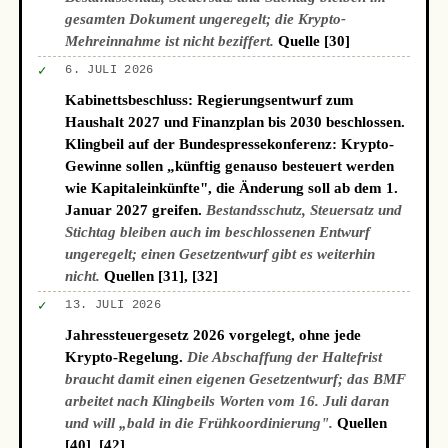
gesamten Dokument ungeregelt; die Krypto-
Mehreinnahme ist nicht beziffert.
Quelle [30]
✓
6. JULI 2026
Kabinettsbeschluss: Regierungsentwurf zum
Haushalt 2027 und Finanzplan bis 2030 beschlossen.
Klingbeil auf der Bundespressekonferenz: Krypto-
Gewinne sollen „künftig genauso besteuert werden
wie Kapitaleinkünfte", die Änderung soll ab dem 1.
Januar 2027 greifen.
Bestandsschutz, Steuersatz und
Stichtag bleiben auch im beschlossenen Entwurf
ungeregelt; einen Gesetzentwurf gibt es weiterhin
nicht.
Quellen [31], [32]
✓
13. JULI 2026
Jahressteuergesetz 2026 vorgelegt, ohne jede
Krypto-Regelung.
Die Abschaffung der Haltefrist
braucht damit einen eigenen Gesetzentwurf; das BMF
arbeitet nach Klingbeils Worten vom 16. Juli daran
und will „bald in die Frühkoordinierung".
Quellen
[40], [42]