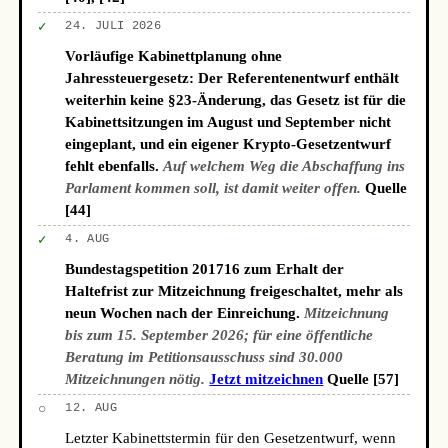
✓
24. JULI 2026
Vorläufige Kabinettplanung ohne
Jahressteuergesetz: Der Referentenentwurf enthält
weiterhin keine §23-Änderung, das Gesetz ist für die
Kabinettsitzungen im August und September nicht
eingeplant, und ein eigener Krypto-Gesetzentwurf
fehlt ebenfalls.
Auf welchem Weg die Abschaffung ins
Parlament kommen soll, ist damit weiter offen.
Quelle
[44]
✓
4. AUG
Bundestagspetition 201716 zum Erhalt der
Haltefrist zur Mitzeichnung freigeschaltet, mehr als
neun Wochen nach der Einreichung.
Mitzeichnung
bis zum 15. September 2026; für eine öffentliche
Beratung im Petitionsausschuss sind 30.000
Mitzeichnungen nötig.
Jetzt mitzeichnen
Quelle [57]
○
12. AUG
Letzter Kabinettstermin für den Gesetzentwurf, wenn