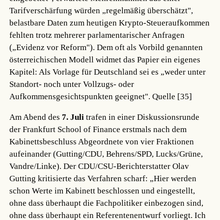
Tarifverschärfung würden „regelmäßig überschätzt",
belastbare Daten zum heutigen Krypto-Steueraufkommen
fehlten trotz mehrerer parlamentarischer Anfragen
(„Evidenz vor Reform"). Dem oft als Vorbild genannten
österreichischen Modell widmet das Papier ein eigenes
Kapitel: Als Vorlage für Deutschland sei es „weder unter
Standort- noch unter Vollzugs- oder
Aufkommensgesichtspunkten geeignet".
Quelle [35]
Am Abend des
7. Juli
trafen in einer Diskussionsrunde
der Frankfurt School of Finance erstmals nach dem
Kabinettsbeschluss Abgeordnete von vier Fraktionen
aufeinander (Gutting/CDU, Behrens/SPD, Lucks/Grüne,
Vandre/Linke). Der CDU/CSU-Berichterstatter Olav
Gutting kritisierte das Verfahren scharf: „Hier werden
schon Werte im Kabinett beschlossen und eingestellt,
ohne dass überhaupt die Fachpolitiker einbezogen sind,
ohne dass überhaupt ein Referentenentwurf vorliegt. Ich