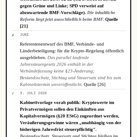
gegen Grüne und Linke; SPD verweist auf
abzuwartende BMF-Vorschläge).
Die inhaltliche
Reform liegt jetzt ausschließlich beim BMF.
Quelle
[21]
✗
JUNI
Referentenentwurf des BMF, Verbände- und
Länderbeteiligung: für die Krypto-Regelung öffentlich
ausgeblieben.
Das parallel laufende
Jahressteuergesetz 2026 enthält in der
Verbändefassung keine §23-Änderung;
Bestandsschutz, Stichtag und Steuersatz sind bis zum
Kabinettstermin unveröffentlicht.
Quelle [26]
✓
3. JULI 2026
Kabinettvorlage vorab publik: Kryptowerte im
Privatvermögen sollen den Einkünften aus
Kapitalvermögen (§20 EStG) zugeordnet werden,
Veräußerungsgewinne wären „unabhängig von der
bisherigen Jahresfrist steuerpflichtig".
Bestandsschutz, Steuersatz und Stichtag bleiben im