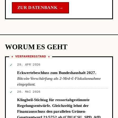
ZUR DATENBANK →
WORUM ES GEHT
★ VERFAHRENSSTAND ★
✓
29. APR 2026
Eckwertebeschluss zum Bundeshaushalt 2027.
Bitcoin-Verschärfung als 2-Mrd-€-Fiskalannahme
eingeplant.
✓
20. MAI 2026
Klingbeil-Stichtag für ressortabgestimmte
Regelungsentwürfe. Gleichzeitig lehnt der
Finanzausschuss den parallelen Grünen-
Gesetzentwurf 21/5752 ab (CDU/CSU, SPD, AfD