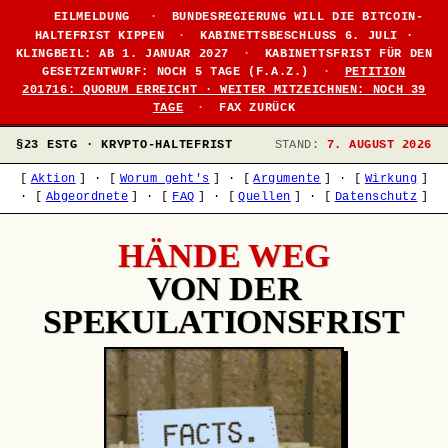
EILMELDUNG
·
BUNDESREGIERUNG WILL DIE BITCOIN-
HALTEFRIST KIPPEN
·
KABINETTSBESCHLUSS 6. JULI ·
KLINGBEIL: AB 1. JANUAR 2027
·
KABINETTSFRIST FÜR DEN
GESETZENTWURF: NOCH 5 TAGE (F.A.Z.)
·
PETITION
201716: QUORUM ERREICHT · WEITER MITZEICHNEN: NOCH 39
TAGE
·
FAX ZURÜCK
§23 ESTG · KRYPTO-HALTEFRIST
STAND:
7. AUGUST 2026
[
Aktion
]
·
[
Worum geht's
]
·
[
Argumente
]
·
[
Wirkung
]
·
[
Abgeordnete
]
·
[
FAQ
]
·
[
Quellen
]
·
[
Datenschutz
]
HÄNDE WEG
VON DER
SPEKULATIONSFRIST