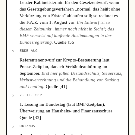
Letzter Kabinettstermin für den Gesetzentwurf, wenn
das Gesetzgebungsverfahren „normal, das heißt ohne
Verkürzung von Fristen" ablaufen soll; so rechnet es
die F.A.Z. vom 1. August vor.
Ein Entwurf ist zu
diesem Zeitpunkt „immer noch nicht in Sicht"; das
BMF verweist auf laufende Abstimmungen in der
Bundesregierung.
Quelle [56]
○
ENDE AUG
Referentenentwurf zur Krypto-Besteuerung laut
Presse-Zeitplan, danach Verbändeanhörung im
September.
Erst hier fallen Bestandsschutz, Steuersatz,
Verlustverrechnung und die Behandlung von Staking
und Lending.
Quelle [41]
○
7.–11. SEP
1. Lesung im Bundestag (laut BMF-Zeitplan),
Überweisung an Haushalts- und Finanzausschuss.
Quelle [33]
○
OKT/NOV