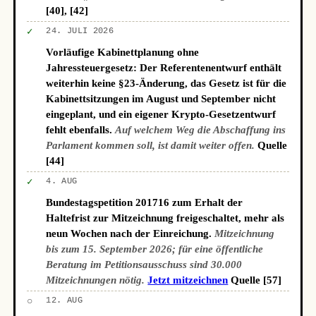
[40], [42]
✓
24. JULI 2026
Vorläufige Kabinettplanung ohne
Jahressteuergesetz: Der Referentenentwurf enthält
weiterhin keine §23-Änderung, das Gesetz ist für die
Kabinettsitzungen im August und September nicht
eingeplant, und ein eigener Krypto-Gesetzentwurf
fehlt ebenfalls.
Auf welchem Weg die Abschaffung ins
Parlament kommen soll, ist damit weiter offen.
Quelle
[44]
✓
4. AUG
Bundestagspetition 201716 zum Erhalt der
Haltefrist zur Mitzeichnung freigeschaltet, mehr als
neun Wochen nach der Einreichung.
Mitzeichnung
bis zum 15. September 2026; für eine öffentliche
Beratung im Petitionsausschuss sind 30.000
Mitzeichnungen nötig.
Jetzt mitzeichnen
Quelle [57]
○
12. AUG