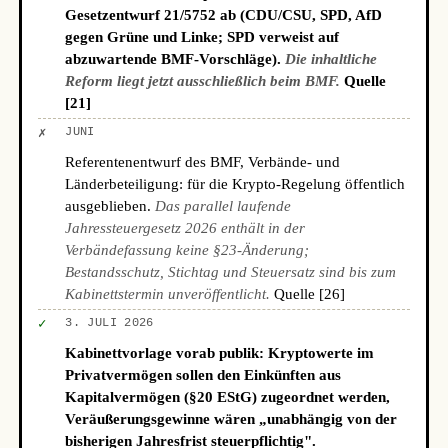
Gesetzentwurf 21/5752 ab (CDU/CSU, SPD, AfD
gegen Grüne und Linke; SPD verweist auf
abzuwartende BMF-Vorschläge).
Die inhaltliche
Reform liegt jetzt ausschließlich beim BMF.
Quelle
[21]
✗
JUNI
Referentenentwurf des BMF, Verbände- und
Länderbeteiligung: für die Krypto-Regelung öffentlich
ausgeblieben.
Das parallel laufende
Jahressteuergesetz 2026 enthält in der
Verbändefassung keine §23-Änderung;
Bestandsschutz, Stichtag und Steuersatz sind bis zum
Kabinettstermin unveröffentlicht.
Quelle [26]
✓
3. JULI 2026
Kabinettvorlage vorab publik: Kryptowerte im
Privatvermögen sollen den Einkünften aus
Kapitalvermögen (§20 EStG) zugeordnet werden,
Veräußerungsgewinne wären „unabhängig von der
bisherigen Jahresfrist steuerpflichtig".