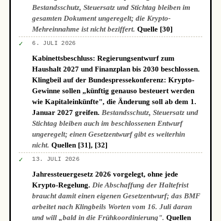
Bestandsschutz, Steuersatz und Stichtag bleiben im
gesamten Dokument ungeregelt; die Krypto-
Mehreinnahme ist nicht beziffert.
Quelle [30]
✓
6. JULI 2026
Kabinettsbeschluss: Regierungsentwurf zum
Haushalt 2027 und Finanzplan bis 2030 beschlossen.
Klingbeil auf der Bundespressekonferenz: Krypto-
Gewinne sollen „künftig genauso besteuert werden
wie Kapitaleinkünfte", die Änderung soll ab dem 1.
Januar 2027 greifen.
Bestandsschutz, Steuersatz und
Stichtag bleiben auch im beschlossenen Entwurf
ungeregelt; einen Gesetzentwurf gibt es weiterhin
nicht.
Quellen [31], [32]
✓
13. JULI 2026
Jahressteuergesetz 2026 vorgelegt, ohne jede
Krypto-Regelung.
Die Abschaffung der Haltefrist
braucht damit einen eigenen Gesetzentwurf; das BMF
arbeitet nach Klingbeils Worten vom 16. Juli daran
und will „bald in die Frühkoordinierung".
Quellen