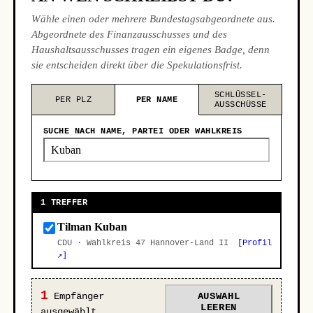
Wähle einen oder mehrere Bundestagsabgeordnete aus.
Abgeordnete des Finanzausschusses und des
Haushaltsausschusses tragen ein eigenes Badge, denn
sie entscheiden direkt über die Spekulationsfrist.
SCHLÜSSEL-
PER PLZ
PER NAME
AUSSCHÜSSE
SUCHE NACH NAME, PARTEI ODER WAHLKREIS
1 TREFFER
Tilman Kuban
CDU · Wahlkreis 47 Hannover-Land II
[Profil
↗]
1
Empfänger
AUSWAHL
LEEREN
ausgewählt