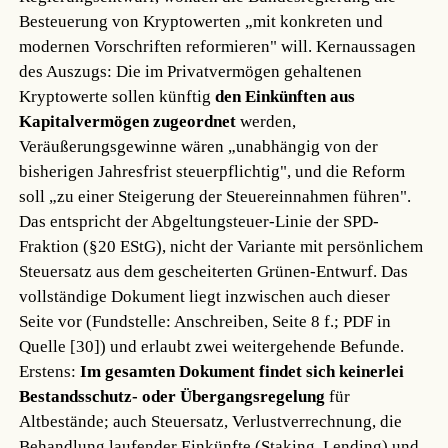
Besteuerung von Kryptowerten „mit konkreten und
modernen Vorschriften reformieren" will. Kernaussagen
des Auszugs: Die im Privatvermögen gehaltenen
Kryptowerte sollen künftig
den Einkünften aus
Kapitalvermögen zugeordnet
werden,
Veräußerungsgewinne wären „unabhängig von der
bisherigen Jahresfrist steuerpflichtig", und die Reform
soll „zu einer Steigerung der Steuereinnahmen führen".
Das entspricht der Abgeltungsteuer-Linie der SPD-
Fraktion (§20 EStG), nicht der Variante mit persönlichem
Steuersatz aus dem gescheiterten Grünen-Entwurf. Das
vollständige Dokument liegt inzwischen auch dieser
Seite vor (Fundstelle: Anschreiben, Seite 8 f.; PDF in
Quelle [30]) und erlaubt zwei weitergehende Befunde.
Erstens:
Im gesamten Dokument findet sich keinerlei
Bestandsschutz- oder Übergangsregelung
für
Altbestände; auch Steuersatz, Verlustverrechnung, die
Behandlung laufender Einkünfte (Staking, Lending) und