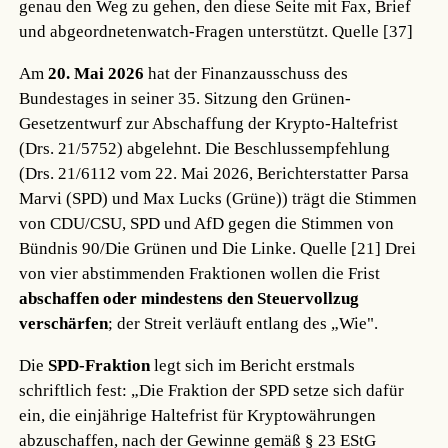
genau den Weg zu gehen, den diese Seite mit Fax, Brief
und abgeordnetenwatch-Fragen unterstützt.
Quelle [37]
Am
20. Mai 2026
hat der Finanzausschuss des
Bundestages in seiner 35. Sitzung den Grünen-
Gesetzentwurf zur Abschaffung der Krypto-Haltefrist
(Drs. 21/5752) abgelehnt. Die Beschlussempfehlung
(Drs. 21/6112 vom 22. Mai 2026, Berichterstatter Parsa
Marvi (SPD) und Max Lucks (Grüne)) trägt die Stimmen
von CDU/CSU, SPD und AfD gegen die Stimmen von
Bündnis 90/Die Grünen und Die Linke.
Quelle [21]
Drei
von vier abstimmenden Fraktionen wollen die Frist
abschaffen oder mindestens den Steuervollzug
verschärfen
; der Streit verläuft entlang des „Wie".
Die
SPD-Fraktion
legt sich im Bericht erstmals
schriftlich fest: „Die Fraktion der SPD setze sich dafür
ein, die einjährige Haltefrist für Kryptowährungen
abzuschaffen, nach der Gewinne gemäß § 23 EStG