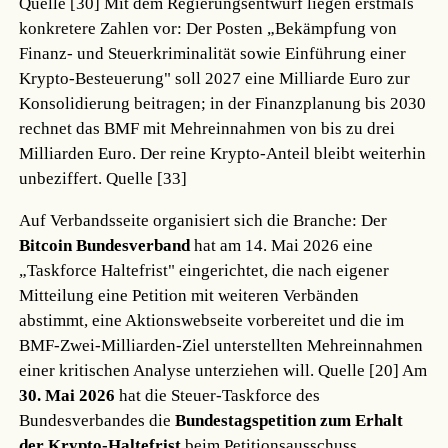
Quelle [30]
Mit dem Regierungsentwurf liegen erstmals
konkretere Zahlen vor: Der Posten „Bekämpfung von
Finanz- und Steuerkriminalität sowie Einführung einer
Krypto-Besteuerung" soll 2027 eine Milliarde Euro zur
Konsolidierung beitragen; in der Finanzplanung bis 2030
rechnet das BMF mit Mehreinnahmen von bis zu drei
Milliarden Euro. Der reine Krypto-Anteil bleibt weiterhin
unbeziffert.
Quelle [33]
Auf Verbandsseite organisiert sich die Branche: Der
Bitcoin Bundesverband
hat am 14. Mai 2026 eine
„Taskforce Haltefrist" eingerichtet, die nach eigener
Mitteilung eine Petition mit weiteren Verbänden
abstimmt, eine Aktionswebseite vorbereitet und die im
BMF-Zwei-Milliarden-Ziel unterstellten Mehreinnahmen
einer kritischen Analyse unterziehen will.
Quelle [20]
Am
30. Mai 2026
hat die Steuer-Taskforce des
Bundesverbandes die
Bundestagspetition zum Erhalt
der Krypto-Haltefrist
beim Petitionsausschuss