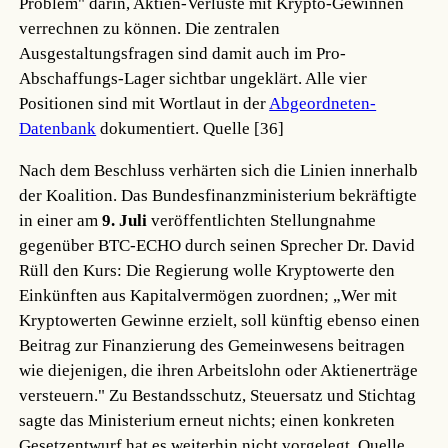
Problem" darin, Aktien-Verluste mit Krypto-Gewinnen
verrechnen zu können. Die zentralen
Ausgestaltungsfragen sind damit auch im Pro-
Abschaffungs-Lager sichtbar ungeklärt. Alle vier
Positionen sind mit Wortlaut in der
Abgeordneten-
Datenbank
dokumentiert.
Quelle [36]
Nach dem Beschluss verhärten sich die Linien innerhalb
der Koalition. Das Bundesfinanzministerium bekräftigte
in einer am
9. Juli
veröffentlichten Stellungnahme
gegenüber BTC-ECHO durch seinen Sprecher Dr. David
Rüll den Kurs: Die Regierung wolle Kryptowerte den
Einkünften aus Kapitalvermögen zuordnen; „Wer mit
Kryptowerten Gewinne erzielt, soll künftig ebenso einen
Beitrag zur Finanzierung des Gemeinwesens beitragen
wie diejenigen, die ihren Arbeitslohn oder Aktienerträge
versteuern." Zu Bestandsschutz, Steuersatz und Stichtag
sagte das Ministerium erneut nichts; einen konkreten
Gesetzentwurf hat es weiterhin nicht vorgelegt.
Quelle