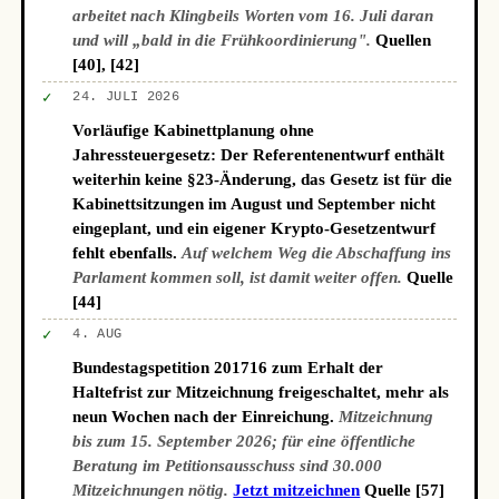
arbeitet nach Klingbeils Worten vom 16. Juli daran
und will „bald in die Frühkoordinierung".
Quellen
[40], [42]
✓
24. JULI 2026
Vorläufige Kabinettplanung ohne
Jahressteuergesetz: Der Referentenentwurf enthält
weiterhin keine §23-Änderung, das Gesetz ist für die
Kabinettsitzungen im August und September nicht
eingeplant, und ein eigener Krypto-Gesetzentwurf
fehlt ebenfalls.
Auf welchem Weg die Abschaffung ins
Parlament kommen soll, ist damit weiter offen.
Quelle
[44]
✓
4. AUG
Bundestagspetition 201716 zum Erhalt der
Haltefrist zur Mitzeichnung freigeschaltet, mehr als
neun Wochen nach der Einreichung.
Mitzeichnung
bis zum 15. September 2026; für eine öffentliche
Beratung im Petitionsausschuss sind 30.000
Mitzeichnungen nötig.
Jetzt mitzeichnen
Quelle [57]