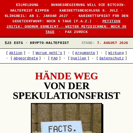
●
EILMELDUNG
·
BUNDESREGIERUNG WILL DIE BITCOIN-
HALTEFRIST KIPPEN
·
KABINETTSBESCHLUSS 6. JULI ·
KLINGBEIL: AB 1. JANUAR 2027
·
KABINETTSFRIST FÜR DEN
GESETZENTWURF: NOCH 5 TAGE (F.A.Z.)
·
PETITION
201716: QUORUM ERREICHT · WEITER MITZEICHNEN: NOCH 39
TAGE
·
FAX ZURÜCK
§23 ESTG · KRYPTO-HALTEFRIST
STAND:
7. AUGUST 2026
[
Aktion
]
·
[
Worum geht's
]
·
[
Argumente
]
·
[
Wirkung
]
·
[
Abgeordnete
]
·
[
FAQ
]
·
[
Quellen
]
·
[
Datenschutz
]
HÄNDE WEG
VON DER
SPEKULATIONSFRIST