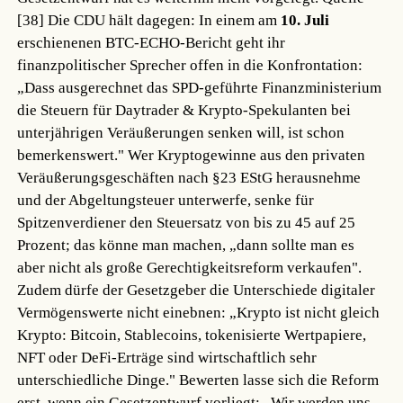
[38]
Die CDU hält dagegen: In einem am
10. Juli
erschienenen BTC-ECHO-Bericht geht ihr
finanzpolitischer Sprecher offen in die Konfrontation:
„Dass ausgerechnet das SPD-geführte Finanzministerium
die Steuern für Daytrader & Krypto-Spekulanten bei
unterjährigen Veräußerungen senken will, ist schon
bemerkenswert." Wer Kryptogewinne aus den privaten
Veräußerungsgeschäften nach §23 EStG herausnehme
und der Abgeltungsteuer unterwerfe, senke für
Spitzenverdiener den Steuersatz von bis zu 45 auf 25
Prozent; das könne man machen, „dann sollte man es
aber nicht als große Gerechtigkeitsreform verkaufen".
Zudem dürfe der Gesetzgeber die Unterschiede digitaler
Vermögenswerte nicht einebnen: „Krypto ist nicht gleich
Krypto: Bitcoin, Stablecoins, tokenisierte Wertpapiere,
NFT oder DeFi-Erträge sind wirtschaftlich sehr
unterschiedliche Dinge." Bewerten lasse sich die Reform
erst, wenn ein Gesetzentwurf vorliegt: „Wir werden uns