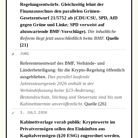
Regelungsentwürfe. Gleichzeitig lehnt der
Finanzausschuss den parallelen Grünen-
Gesetzentwurf 21/5752 ab (CDU/CSU, SPD, AfD
gegen Grüne und Linke; SPD verweist auf
abzuwartende BMF-Vorschläge).
Die inhaltliche
Reform liegt jetzt ausschließlich beim BMF.
Quelle
[21]
✗
JUNI
Referentenentwurf des BMF, Verbände- und
Länderbeteiligung: für die Krypto-Regelung öffentlich
ausgeblieben.
Das parallel laufende
Jahressteuergesetz 2026 enthält in der
Verbändefassung keine §23-Änderung;
Bestandsschutz, Stichtag und Steuersatz sind bis zum
Kabinettstermin unveröffentlicht.
Quelle [26]
✓
3. JULI 2026
Kabinettvorlage vorab publik: Kryptowerte im
Privatvermögen sollen den Einkünften aus
Kapitalvermögen (§20 EStG) zugeordnet werden,