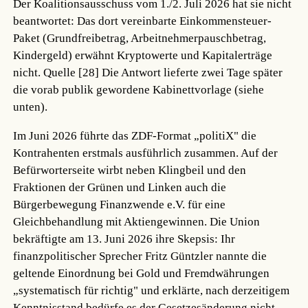
Der Koalitionsausschuss vom 1./2. Juli 2026 hat sie nicht
beantwortet: Das dort vereinbarte Einkommensteuer-
Paket (Grundfreibetrag, Arbeitnehmerpauschbetrag,
Kindergeld) erwähnt Kryptowerte und Kapitalerträge
nicht.
Quelle [28]
Die Antwort lieferte zwei Tage später
die vorab publik gewordene Kabinettvorlage (siehe
unten).
Im Juni 2026 führte das ZDF-Format „politiX" die
Kontrahenten erstmals ausführlich zusammen. Auf der
Befürworterseite wirbt neben Klingbeil und den
Fraktionen der Grünen und Linken auch die
Bürgerbewegung Finanzwende e.V. für eine
Gleichbehandlung mit Aktiengewinnen. Die Union
bekräftigte am 13. Juni 2026 ihre Skepsis: Ihr
finanzpolitischer Sprecher Fritz Güntzler nannte die
geltende Einordnung bei Gold und Fremdwährungen
„systematisch für richtig" und erklärte, nach derzeitigem
Kenntnisstand bedürfe es der Gesetzesänderung nicht.