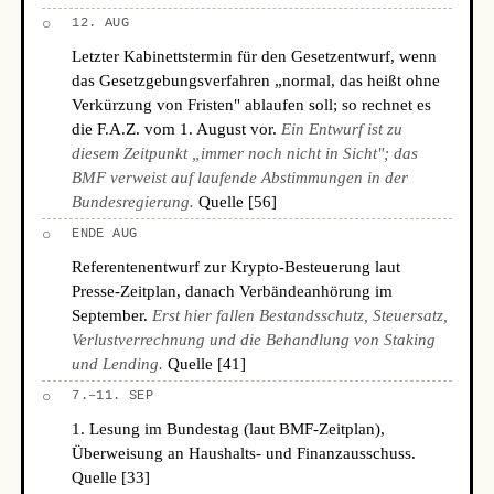
○
12. AUG
Letzter Kabinettstermin für den Gesetzentwurf, wenn
das Gesetzgebungsverfahren „normal, das heißt ohne
Verkürzung von Fristen" ablaufen soll; so rechnet es
die F.A.Z. vom 1. August vor.
Ein Entwurf ist zu
diesem Zeitpunkt „immer noch nicht in Sicht"; das
BMF verweist auf laufende Abstimmungen in der
Bundesregierung.
Quelle [56]
○
ENDE AUG
Referentenentwurf zur Krypto-Besteuerung laut
Presse-Zeitplan, danach Verbändeanhörung im
September.
Erst hier fallen Bestandsschutz, Steuersatz,
Verlustverrechnung und die Behandlung von Staking
und Lending.
Quelle [41]
○
7.–11. SEP
1. Lesung im Bundestag (laut BMF-Zeitplan),
Überweisung an Haushalts- und Finanzausschuss.
Quelle [33]