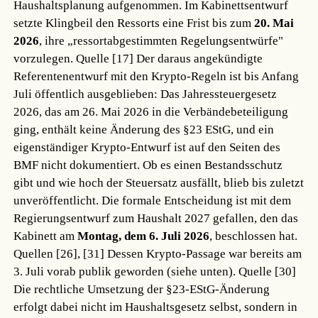
Haushaltsplanung aufgenommen. Im Kabinettsentwurf
setzte Klingbeil den Ressorts eine Frist bis zum
20. Mai
2026
, ihre „ressortabgestimmten Regelungsentwürfe"
vorzulegen.
Quelle [17]
Der daraus angekündigte
Referentenentwurf mit den Krypto-Regeln ist bis Anfang
Juli öffentlich ausgeblieben: Das Jahressteuergesetz
2026, das am 26. Mai 2026 in die Verbändebeteiligung
ging, enthält keine Änderung des §23 EStG, und ein
eigenständiger Krypto-Entwurf ist auf den Seiten des
BMF nicht dokumentiert. Ob es einen Bestandsschutz
gibt und wie hoch der Steuersatz ausfällt, blieb bis zuletzt
unveröffentlicht. Die formale Entscheidung ist mit dem
Regierungsentwurf zum Haushalt 2027 gefallen, den das
Kabinett am
Montag, dem 6. Juli 2026
, beschlossen hat.
Quellen [26], [31]
Dessen Krypto-Passage war bereits am
3. Juli vorab publik geworden (siehe unten).
Quelle [30]
Die rechtliche Umsetzung der §23-EStG-Änderung
erfolgt dabei nicht im Haushaltsgesetz selbst, sondern in