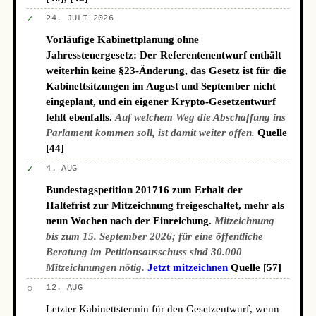
✓
24. JULI 2026
Vorläufige Kabinettplanung ohne
Jahressteuergesetz: Der Referentenentwurf enthält
weiterhin keine §23-Änderung, das Gesetz ist für die
Kabinettsitzungen im August und September nicht
eingeplant, und ein eigener Krypto-Gesetzentwurf
fehlt ebenfalls.
Auf welchem Weg die Abschaffung ins
Parlament kommen soll, ist damit weiter offen.
Quelle
[44]
✓
4. AUG
Bundestagspetition 201716 zum Erhalt der
Haltefrist zur Mitzeichnung freigeschaltet, mehr als
neun Wochen nach der Einreichung.
Mitzeichnung
bis zum 15. September 2026; für eine öffentliche
Beratung im Petitionsausschuss sind 30.000
Mitzeichnungen nötig.
Jetzt mitzeichnen
Quelle [57]
○
12. AUG
Letzter Kabinettstermin für den Gesetzentwurf, wenn