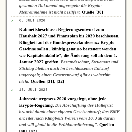
gesamten Dokument ungeregelt; die Krypto-
Mehreinnahme ist nicht beziffert.
Quelle [30]
✓
6. JULI 2026
Kabinettsbeschluss: Regierungsentwurf zum
Haushalt 2027 und Finanzplan bis 2030 beschlossen.
Klingbeil auf der Bundespressekonferenz: Krypto-
Gewinne sollen „künftig genauso besteuert werden
wie Kapitaleinkünfte", die Änderung soll ab dem 1.
Januar 2027 greifen.
Bestandsschutz, Steuersatz und
Stichtag bleiben auch im beschlossenen Entwurf
ungeregelt; einen Gesetzentwurf gibt es weiterhin
nicht.
Quellen [31], [32]
✓
13. JULI 2026
Jahressteuergesetz 2026 vorgelegt, ohne jede
Krypto-Regelung.
Die Abschaffung der Haltefrist
braucht damit einen eigenen Gesetzentwurf; das BMF
arbeitet nach Klingbeils Worten vom 16. Juli daran
und will „bald in die Frühkoordinierung".
Quellen
[40], [42]