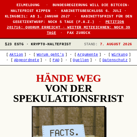
EILMELDUNG
·
BUNDESREGIERUNG WILL DIE BITCOIN-
HALTEFRIST KIPPEN
·
KABINETTSBESCHLUSS 6. JULI ·
KLINGBEIL: AB 1. JANUAR 2027
·
KABINETTSFRIST FÜR DEN
GESETZENTWURF: NOCH 5 TAGE (F.A.Z.)
·
PETITION
201716: QUORUM ERREICHT · WEITER MITZEICHNEN: NOCH 39
TAGE
·
FAX ZURÜCK
§23 ESTG · KRYPTO-HALTEFRIST
STAND:
7. AUGUST 2026
[
Aktion
]
·
[
Worum geht's
]
·
[
Argumente
]
·
[
Wirkung
]
·
[
Abgeordnete
]
·
[
FAQ
]
·
[
Quellen
]
·
[
Datenschutz
]
HÄNDE WEG
VON DER
SPEKULATIONSFRIST