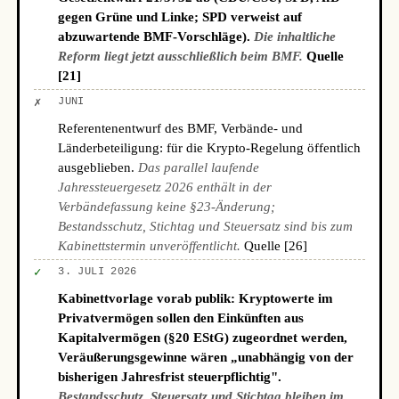
gegen Grüne und Linke; SPD verweist auf
abzuwartende BMF-Vorschläge).
Die inhaltliche
Reform liegt jetzt ausschließlich beim BMF.
Quelle
[21]
✗
JUNI
Referentenentwurf des BMF, Verbände- und
Länderbeteiligung: für die Krypto-Regelung öffentlich
ausgeblieben.
Das parallel laufende
Jahressteuergesetz 2026 enthält in der
Verbändefassung keine §23-Änderung;
Bestandsschutz, Stichtag und Steuersatz sind bis zum
Kabinettstermin unveröffentlicht.
Quelle [26]
✓
3. JULI 2026
Kabinettvorlage vorab publik: Kryptowerte im
Privatvermögen sollen den Einkünften aus
Kapitalvermögen (§20 EStG) zugeordnet werden,
Veräußerungsgewinne wären „unabhängig von der
bisherigen Jahresfrist steuerpflichtig".
Bestandsschutz, Steuersatz und Stichtag bleiben im