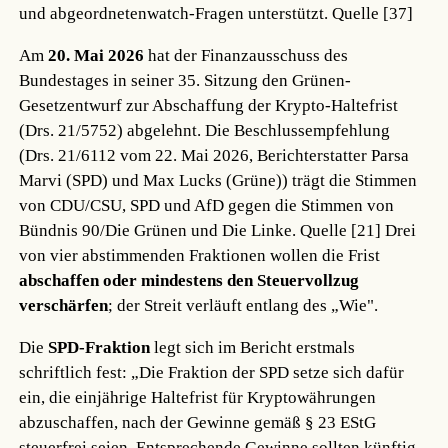
und abgeordnetenwatch-Fragen unterstützt.
Quelle [37]
Am
20. Mai 2026
hat der Finanzausschuss des
Bundestages in seiner 35. Sitzung den Grünen-
Gesetzentwurf zur Abschaffung der Krypto-Haltefrist
(Drs. 21/5752) abgelehnt. Die Beschlussempfehlung
(Drs. 21/6112 vom 22. Mai 2026, Berichterstatter Parsa
Marvi (SPD) und Max Lucks (Grüne)) trägt die Stimmen
von CDU/CSU, SPD und AfD gegen die Stimmen von
Bündnis 90/Die Grünen und Die Linke.
Quelle [21]
Drei
von vier abstimmenden Fraktionen wollen die Frist
abschaffen oder mindestens den Steuervollzug
verschärfen
; der Streit verläuft entlang des „Wie".
Die
SPD-Fraktion
legt sich im Bericht erstmals
schriftlich fest: „Die Fraktion der SPD setze sich dafür
ein, die einjährige Haltefrist für Kryptowährungen
abzuschaffen, nach der Gewinne gemäß § 23 EStG
steuerfrei seien. Entsprechende Gewinne sollten künftig