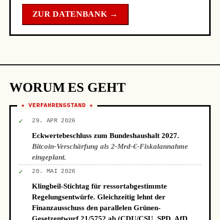
ZUR DATENBANK →
WORUM ES GEHT
★ VERFAHRENSSTAND ★
✓
29. APR 2026
Eckwertebeschluss zum Bundeshaushalt 2027.
Bitcoin-Verschärfung als 2-Mrd-€-Fiskalannahme
eingeplant.
✓
20. MAI 2026
Klingbeil-Stichtag für ressortabgestimmte
Regelungsentwürfe. Gleichzeitig lehnt der
Finanzausschuss den parallelen Grünen-
Gesetzentwurf 21/5752 ab (CDU/CSU, SPD, AfD