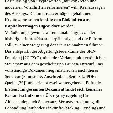
Besteuerung von Kryptowerten „mit konkreten und
modernen Vorschriften reformieren" will. Kernaussagen
des Auszugs: Die im Privatvermögen gehaltenen
Kryptowerte sollen künftig
den Einkünften aus
Kapitalvermögen zugeordnet
werden,
Veräußerungsgewinne wären „unabhängig von der
bisherigen Jahresfrist steuerpflichtig", und die Reform
soll „zu einer Steigerung der Steuereinnahmen führen".
Das entspricht der Abgeltungsteuer-Linie der SPD-
Fraktion (§20 EStG), nicht der Variante mit persönlichem
Steuersatz aus dem gescheiterten Grünen-Entwurf. Das
vollständige Dokument liegt inzwischen auch dieser
Seite vor (Fundstelle: Anschreiben, Seite 8 f.; PDF in
Quelle [30]) und erlaubt zwei weitergehende Befunde.
Erstens:
Im gesamten Dokument findet sich keinerlei
Bestandsschutz- oder Übergangsregelung
für
Altbestände; auch Steuersatz, Verlustverrechnung, die
Behandlung laufender Einkünfte (Staking, Lending) und