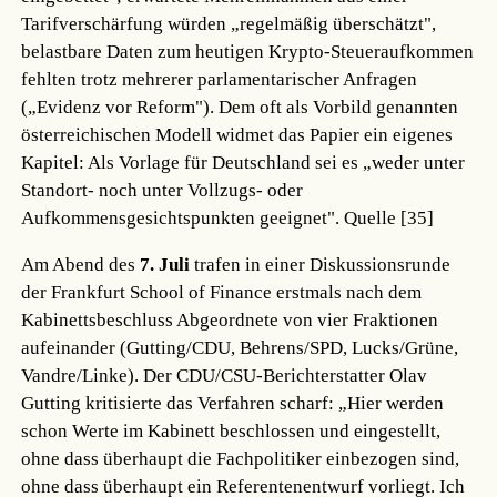
Tarifverschärfung würden „regelmäßig überschätzt",
belastbare Daten zum heutigen Krypto-Steueraufkommen
fehlten trotz mehrerer parlamentarischer Anfragen
(„Evidenz vor Reform"). Dem oft als Vorbild genannten
österreichischen Modell widmet das Papier ein eigenes
Kapitel: Als Vorlage für Deutschland sei es „weder unter
Standort- noch unter Vollzugs- oder
Aufkommensgesichtspunkten geeignet".
Quelle [35]
Am Abend des
7. Juli
trafen in einer Diskussionsrunde
der Frankfurt School of Finance erstmals nach dem
Kabinettsbeschluss Abgeordnete von vier Fraktionen
aufeinander (Gutting/CDU, Behrens/SPD, Lucks/Grüne,
Vandre/Linke). Der CDU/CSU-Berichterstatter Olav
Gutting kritisierte das Verfahren scharf: „Hier werden
schon Werte im Kabinett beschlossen und eingestellt,
ohne dass überhaupt die Fachpolitiker einbezogen sind,
ohne dass überhaupt ein Referentenentwurf vorliegt. Ich