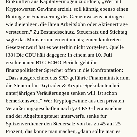
Einkünften aus Kapitalvermögen zuordnen; „Wer mit
Kryptowerten Gewinne erzielt, soll künftig ebenso einen
Beitrag zur Finanzierung des Gemeinwesens beitragen
wie diejenigen, die ihren Arbeitslohn oder Aktienerträge
versteuern." Zu Bestandsschutz, Steuersatz und Stichtag
sagte das Ministerium erneut nichts; einen konkreten
Gesetzentwurf hat es weiterhin nicht vorgelegt.
Quelle
[38]
Die CDU hält dagegen: In einem am
10. Juli
erschienenen BTC-ECHO-Bericht geht ihr
finanzpolitischer Sprecher offen in die Konfrontation:
„Dass ausgerechnet das SPD-geführte Finanzministerium
die Steuern für Daytrader & Krypto-Spekulanten bei
unterjährigen Veräußerungen senken will, ist schon
bemerkenswert." Wer Kryptogewinne aus den privaten
Veräußerungsgeschäften nach §23 EStG herausnehme
und der Abgeltungsteuer unterwerfe, senke für
Spitzenverdiener den Steuersatz von bis zu 45 auf 25
Prozent; das könne man machen, „dann sollte man es