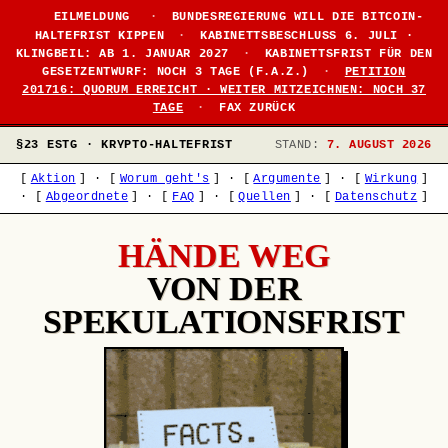
EILMELDUNG
·
BUNDESREGIERUNG WILL DIE BITCOIN-
HALTEFRIST KIPPEN
·
KABINETTSBESCHLUSS 6. JULI ·
KLINGBEIL: AB 1. JANUAR 2027
·
KABINETTSFRIST FÜR DEN
GESETZENTWURF: NOCH 3 TAGE (F.A.Z.)
·
PETITION
201716: QUORUM ERREICHT · WEITER MITZEICHNEN: NOCH 37
TAGE
·
FAX ZURÜCK
§23 ESTG · KRYPTO-HALTEFRIST
STAND:
7. AUGUST 2026
[
Aktion
]
·
[
Worum geht's
]
·
[
Argumente
]
·
[
Wirkung
]
·
[
Abgeordnete
]
·
[
FAQ
]
·
[
Quellen
]
·
[
Datenschutz
]
HÄNDE WEG
VON DER
SPEKULATIONSFRIST