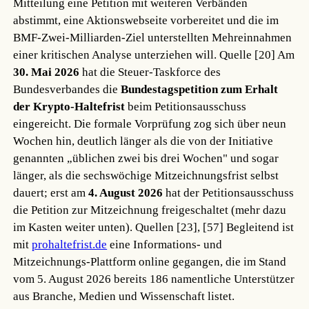
Mitteilung eine Petition mit weiteren Verbänden
abstimmt, eine Aktionswebseite vorbereitet und die im
BMF-Zwei-Milliarden-Ziel unterstellten Mehreinnahmen
einer kritischen Analyse unterziehen will.
Quelle [20]
Am
30. Mai 2026
hat die Steuer-Taskforce des
Bundesverbandes die
Bundestagspetition zum Erhalt
der Krypto-Haltefrist
beim Petitionsausschuss
eingereicht. Die formale Vorprüfung zog sich über neun
Wochen hin, deutlich länger als die von der Initiative
genannten „üblichen zwei bis drei Wochen" und sogar
länger, als die sechswöchige Mitzeichnungsfrist selbst
dauert; erst am
4. August 2026
hat der Petitionsausschuss
die Petition zur Mitzeichnung freigeschaltet (mehr dazu
im Kasten weiter unten).
Quellen [23], [57]
Begleitend ist
mit
prohaltefrist.de
eine Informations- und
Mitzeichnungs-Plattform online gegangen, die im Stand
vom 5. August 2026 bereits 186 namentliche Unterstützer
aus Branche, Medien und Wissenschaft listet.