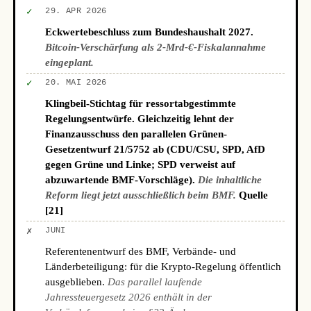
✓
29. APR 2026
Eckwertebeschluss zum Bundeshaushalt 2027.
Bitcoin-Verschärfung als 2-Mrd-€-Fiskalannahme
eingeplant.
✓
20. MAI 2026
Klingbeil-Stichtag für ressortabgestimmte
Regelungsentwürfe. Gleichzeitig lehnt der
Finanzausschuss den parallelen Grünen-
Gesetzentwurf 21/5752 ab (CDU/CSU, SPD, AfD
gegen Grüne und Linke; SPD verweist auf
abzuwartende BMF-Vorschläge).
Die inhaltliche
Reform liegt jetzt ausschließlich beim BMF.
Quelle
[21]
✗
JUNI
Referentenentwurf des BMF, Verbände- und
Länderbeteiligung: für die Krypto-Regelung öffentlich
ausgeblieben.
Das parallel laufende
Jahressteuergesetz 2026 enthält in der