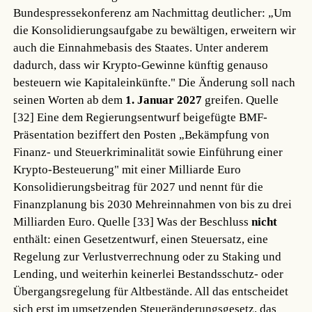
Bundespressekonferenz am Nachmittag deutlicher: „Um
die Konsolidierungsaufgabe zu bewältigen, erweitern wir
auch die Einnahmebasis des Staates. Unter anderem
dadurch, dass wir Krypto-Gewinne künftig genauso
besteuern wie Kapitaleinkünfte." Die Änderung soll nach
seinen Worten ab dem
1. Januar 2027
greifen.
Quelle
[32]
Eine dem Regierungsentwurf beigefügte BMF-
Präsentation beziffert den Posten „Bekämpfung von
Finanz- und Steuerkriminalität sowie Einführung einer
Krypto-Besteuerung" mit einer Milliarde Euro
Konsolidierungsbeitrag für 2027 und nennt für die
Finanzplanung bis 2030 Mehreinnahmen von bis zu drei
Milliarden Euro.
Quelle [33]
Was der Beschluss
nicht
enthält: einen Gesetzentwurf, einen Steuersatz, eine
Regelung zur Verlustverrechnung oder zu Staking und
Lending, und weiterhin keinerlei Bestandsschutz- oder
Übergangsregelung für Altbestände. All das entscheidet
sich erst im umsetzenden Steueränderungsgesetz, das