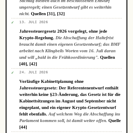
Stichtag bleiben auch im beschlossenen Entwurf
ungeregelt; einen Gesetzentwurf gibt es weiterhin
nicht.
Quellen [31], [32]
✓
13. JULI 2026
Jahressteuergesetz 2026 vorgelegt, ohne jede
Krypto-Regelung.
Die Abschaffung der Haltefrist
braucht damit einen eigenen Gesetzentwurf; das BMF
arbeitet nach Klingbeils Worten vom 16. Juli daran
und will „bald in die Frühkoordinierung".
Quellen
[40], [42]
✓
24. JULI 2026
Vorläufige Kabinettplanung ohne
Jahressteuergesetz: Der Referentenentwurf enthält
weiterhin keine §23-Änderung, das Gesetz ist für die
Kabinettsitzungen im August und September nicht
eingeplant, und ein eigener Krypto-Gesetzentwurf
fehlt ebenfalls.
Auf welchem Weg die Abschaffung ins
Parlament kommen soll, ist damit weiter offen.
Quelle
[44]