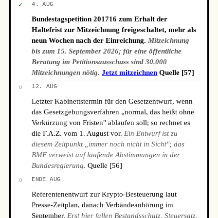
✓
4. AUG
Bundestagspetition 201716 zum Erhalt der
Haltefrist zur Mitzeichnung freigeschaltet, mehr als
neun Wochen nach der Einreichung.
Mitzeichnung
bis zum 15. September 2026; für eine öffentliche
Beratung im Petitionsausschuss sind 30.000
Mitzeichnungen nötig.
Jetzt mitzeichnen
Quelle [57]
○
12. AUG
Letzter Kabinettstermin für den Gesetzentwurf, wenn
das Gesetzgebungsverfahren „normal, das heißt ohne
Verkürzung von Fristen" ablaufen soll; so rechnet es
die F.A.Z. vom 1. August vor.
Ein Entwurf ist zu
diesem Zeitpunkt „immer noch nicht in Sicht"; das
BMF verweist auf laufende Abstimmungen in der
Bundesregierung.
Quelle [56]
○
ENDE AUG
Referentenentwurf zur Krypto-Besteuerung laut
Presse-Zeitplan, danach Verbändeanhörung im
September.
Erst hier fallen Bestandsschutz, Steuersatz,