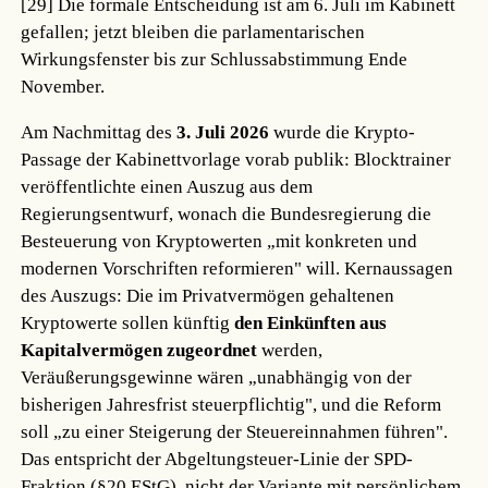
[29]
Die formale Entscheidung ist am 6. Juli im Kabinett
gefallen; jetzt bleiben die parlamentarischen
Wirkungsfenster bis zur Schlussabstimmung Ende
November.
Am Nachmittag des
3. Juli 2026
wurde die Krypto-
Passage der Kabinettvorlage vorab publik: Blocktrainer
veröffentlichte einen Auszug aus dem
Regierungsentwurf, wonach die Bundesregierung die
Besteuerung von Kryptowerten „mit konkreten und
modernen Vorschriften reformieren" will. Kernaussagen
des Auszugs: Die im Privatvermögen gehaltenen
Kryptowerte sollen künftig
den Einkünften aus
Kapitalvermögen zugeordnet
werden,
Veräußerungsgewinne wären „unabhängig von der
bisherigen Jahresfrist steuerpflichtig", und die Reform
soll „zu einer Steigerung der Steuereinnahmen führen".
Das entspricht der Abgeltungsteuer-Linie der SPD-
Fraktion (§20 EStG), nicht der Variante mit persönlichem