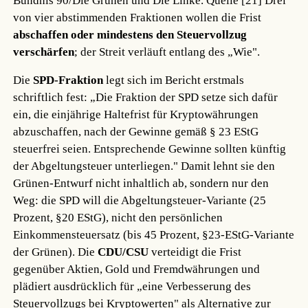
Bündnis 90/Die Grünen und Die Linke.
Quelle [21]
Drei
von vier abstimmenden Fraktionen wollen die Frist
abschaffen oder mindestens den Steuervollzug
verschärfen
; der Streit verläuft entlang des „Wie".
Die
SPD-Fraktion
legt sich im Bericht erstmals
schriftlich fest: „Die Fraktion der SPD setze sich dafür
ein, die einjährige Haltefrist für Kryptowährungen
abzuschaffen, nach der Gewinne gemäß § 23 EStG
steuerfrei seien. Entsprechende Gewinne sollten künftig
der Abgeltungsteuer unterliegen." Damit lehnt sie den
Grünen-Entwurf nicht inhaltlich ab, sondern nur den
Weg: die SPD will die Abgeltungsteuer-Variante (25
Prozent, §20 EStG), nicht den persönlichen
Einkommensteuersatz (bis 45 Prozent, §23-EStG-Variante
der Grünen). Die
CDU/CSU
verteidigt die Frist
gegenüber Aktien, Gold und Fremdwährungen und
plädiert ausdrücklich für „eine Verbesserung des
Steuervollzugs bei Kryptowerten" als Alternative zur