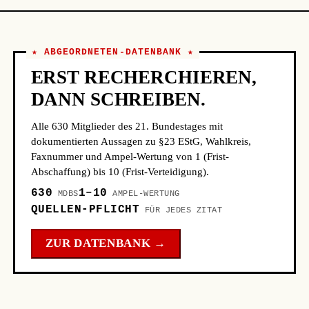
AfD · Wahlkreis 12 Schwerin – Ludwigslust-
Parchim I – Nordwestmecklenburg I
[Profil
↗]
★ ABGEORDNETEN-DATENBANK ★
Macit Karaahmetoğlu
ERST RECHERCHIEREN,
SPD · Wahlkreis 265 Ludwigsburg
[Profil ↗]
DANN SCHREIBEN.
Ina Latendorf
Linke · Wahlkreis 12 Schwerin – Ludwigslust-
Alle 630 Mitglieder des 21. Bundestages mit
Parchim I – Nordwestmecklenburg I
[Profil
dokumentierten Aussagen zu §23 EStG, Wahlkreis,
↗]
Faxnummer und Ampel-Wertung von 1 (Frist-
Abschaffung) bis 10 (Frist-Verteidigung).
Daniela Ludwig
CSU · Wahlkreis 221 Rosenheim
[Profil ↗]
630
1–10
MDBS
AMPEL-WERTUNG
QUELLEN-PFLICHT
FÜR JEDES ZITAT
Dr. Saskia Ludwig
CDU · Wahlkreis 60 Brandenburg an der Havel
ZUR DATENBANK →
– Potsdam-Mittelmark I – Havelland III –
Teltow-Fläming I
[Profil ↗]