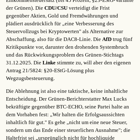
Einkommensteuersatz (bis 45 Prozent, §23-EStG-Variante
der Grünen). Die
CDU/CSU
verteidigt die Frist
gegenüber Aktien, Gold und Fremdwährungen und
plädiert ausdrücklich für „eine Verbesserung des
Steuervollzugs bei Kryptowerten" als Alternative zur
Abschaffung, also für die DAC8-Linie. Die
AfD
trug fünf
Kritikpunkte vor, darunter den drohenden Systembruch
und das Rückwirkungsproblem des Grünen-Stichtags
31.12.2025. Die
Linke
stimmte zu, will aber den eigenen
Antrag 21/5824: §20-EStG-Lösung plus
Wegzugsbesteuerung.
Die Ablehnung ist also eine taktische, keine inhaltliche
Entscheidung. Der Grünen-Berichterstatter Max Lucks
bekräftigte gegenüber BTC-ECHO, seine Partei halte an
dem Vorhaben fest: „Wir halten die Erfolgsaussichten
inhaltlich für gut." Es gehe „nicht um eine neue Steuer,
sondern um das Ende einer steuerlichen Ausnahme"; die
Haltefrist sei „ursprünglich nicht für hochliquide