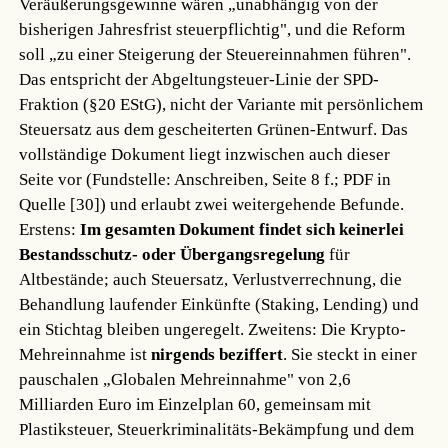
Veräußerungsgewinne wären „unabhängig von der
bisherigen Jahresfrist steuerpflichtig", und die Reform
soll „zu einer Steigerung der Steuereinnahmen führen".
Das entspricht der Abgeltungsteuer-Linie der SPD-
Fraktion (§20 EStG), nicht der Variante mit persönlichem
Steuersatz aus dem gescheiterten Grünen-Entwurf. Das
vollständige Dokument liegt inzwischen auch dieser
Seite vor (Fundstelle: Anschreiben, Seite 8 f.; PDF in
Quelle [30]) und erlaubt zwei weitergehende Befunde.
Erstens:
Im gesamten Dokument findet sich keinerlei
Bestandsschutz- oder Übergangsregelung
für
Altbestände; auch Steuersatz, Verlustverrechnung, die
Behandlung laufender Einkünfte (Staking, Lending) und
ein Stichtag bleiben ungeregelt. Zweitens: Die Krypto-
Mehreinnahme ist
nirgends beziffert
. Sie steckt in einer
pauschalen „Globalen Mehreinnahme" von 2,6
Milliarden Euro im Einzelplan 60, gemeinsam mit
Plastiksteuer, Steuerkriminalitäts-Bekämpfung und dem