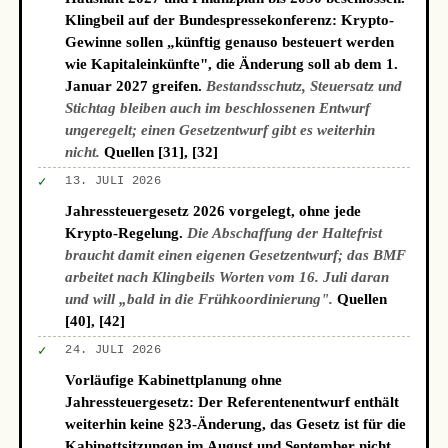
Klingbeil auf der Bundespressekonferenz: Krypto-
Gewinne sollen „künftig genauso besteuert werden
wie Kapitaleinkünfte", die Änderung soll ab dem 1.
Januar 2027 greifen.
Bestandsschutz, Steuersatz und
Stichtag bleiben auch im beschlossenen Entwurf
ungeregelt; einen Gesetzentwurf gibt es weiterhin
nicht.
Quellen [31], [32]
✓
13. JULI 2026
Jahressteuergesetz 2026 vorgelegt, ohne jede
Krypto-Regelung.
Die Abschaffung der Haltefrist
braucht damit einen eigenen Gesetzentwurf; das BMF
arbeitet nach Klingbeils Worten vom 16. Juli daran
und will „bald in die Frühkoordinierung".
Quellen
[40], [42]
✓
24. JULI 2026
Vorläufige Kabinettplanung ohne
Jahressteuergesetz: Der Referentenentwurf enthält
weiterhin keine §23-Änderung, das Gesetz ist für die
Kabinettsitzungen im August und September nicht