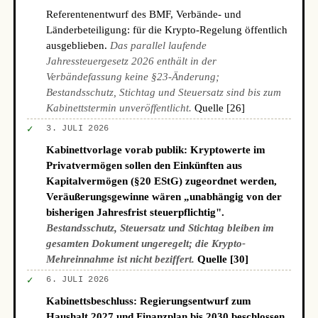
Referentenentwurf des BMF, Verbände- und
Länderbeteiligung: für die Krypto-Regelung öffentlich
ausgeblieben.
Das parallel laufende
Jahressteuergesetz 2026 enthält in der
Verbändefassung keine §23-Änderung;
Bestandsschutz, Stichtag und Steuersatz sind bis zum
Kabinettstermin unveröffentlicht.
Quelle [26]
✓
3. JULI 2026
Kabinettvorlage vorab publik: Kryptowerte im
Privatvermögen sollen den Einkünften aus
Kapitalvermögen (§20 EStG) zugeordnet werden,
Veräußerungsgewinne wären „unabhängig von der
bisherigen Jahresfrist steuerpflichtig".
Bestandsschutz, Steuersatz und Stichtag bleiben im
gesamten Dokument ungeregelt; die Krypto-
Mehreinnahme ist nicht beziffert.
Quelle [30]
✓
6. JULI 2026
Kabinettsbeschluss: Regierungsentwurf zum
Haushalt 2027 und Finanzplan bis 2030 beschlossen.