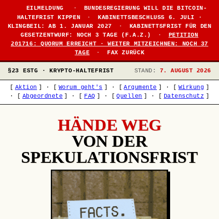
●
EILMELDUNG
·
BUNDESREGIERUNG WILL DIE BITCOIN-
HALTEFRIST KIPPEN
·
KABINETTSBESCHLUSS 6. JULI ·
KLINGBEIL: AB 1. JANUAR 2027
·
KABINETTSFRIST FÜR DEN
GESETZENTWURF: NOCH 3 TAGE (F.A.Z.)
·
PETITION
201716: QUORUM ERREICHT · WEITER MITZEICHNEN: NOCH 37
TAGE
·
FAX ZURÜCK
§23 ESTG · KRYPTO-HALTEFRIST
STAND:
7. AUGUST 2026
[
Aktion
]
·
[
Worum geht's
]
·
[
Argumente
]
·
[
Wirkung
]
·
[
Abgeordnete
]
·
[
FAQ
]
·
[
Quellen
]
·
[
Datenschutz
]
HÄNDE WEG
VON DER
SPEKULATIONSFRIST