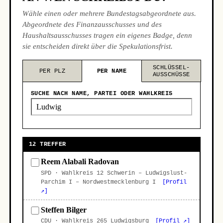
Wähle einen oder mehrere Bundestagsabgeordnete aus.
Abgeordnete des Finanzausschusses und des
Haushaltsausschusses tragen ein eigenes Badge, denn
sie entscheiden direkt über die Spekulationsfrist.
SCHLÜSSEL-
PER PLZ
PER NAME
AUSSCHÜSSE
SUCHE NACH NAME, PARTEI ODER WAHLKREIS
12 TREFFER
Reem Alabali Radovan
SPD · Wahlkreis 12 Schwerin – Ludwigslust-
Parchim I – Nordwestmecklenburg I
[Profil
↗]
Steffen Bilger
CDU · Wahlkreis 265 Ludwigsburg
[Profil ↗]