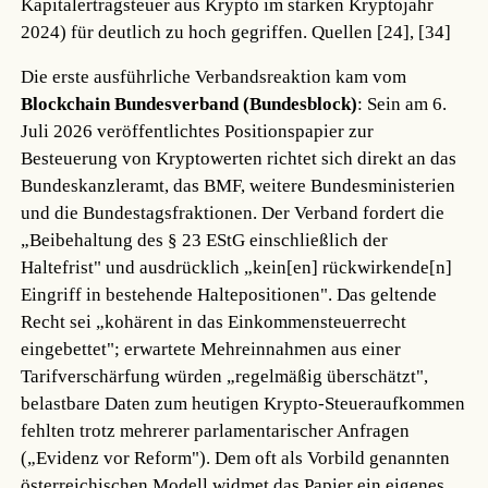
Kapitalertragsteuer aus Krypto im starken Kryptojahr
2024) für deutlich zu hoch gegriffen.
Quellen [24], [34]
Die erste ausführliche Verbandsreaktion kam vom
Blockchain Bundesverband (Bundesblock)
: Sein am 6.
Juli 2026 veröffentlichtes Positionspapier zur
Besteuerung von Kryptowerten richtet sich direkt an das
Bundeskanzleramt, das BMF, weitere Bundesministerien
und die Bundestagsfraktionen. Der Verband fordert die
„Beibehaltung des § 23 EStG einschließlich der
Haltefrist" und ausdrücklich „kein[en] rückwirkende[n]
Eingriff in bestehende Haltepositionen". Das geltende
Recht sei „kohärent in das Einkommensteuerrecht
eingebettet"; erwartete Mehreinnahmen aus einer
Tarifverschärfung würden „regelmäßig überschätzt",
belastbare Daten zum heutigen Krypto-Steueraufkommen
fehlten trotz mehrerer parlamentarischer Anfragen
(„Evidenz vor Reform"). Dem oft als Vorbild genannten
österreichischen Modell widmet das Papier ein eigenes