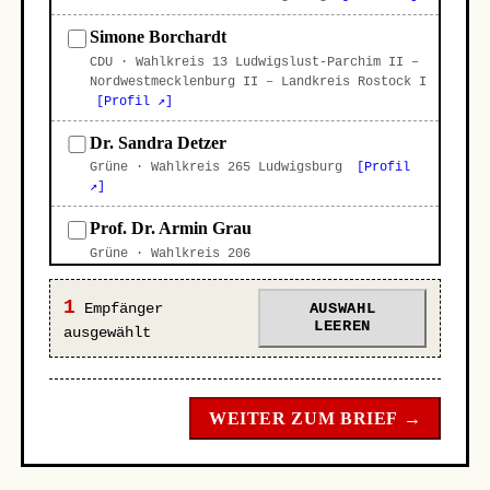
Simone Borchardt
CDU · Wahlkreis 13 Ludwigslust-Parchim II –
Nordwestmecklenburg II – Landkreis Rostock I
[Profil ↗]
Dr. Sandra Detzer
Grüne · Wahlkreis 265 Ludwigsburg
[Profil
↗]
Prof. Dr. Armin Grau
Grüne · Wahlkreis 206
Ludwigshafen/Frankenthal
[Profil ↗]
1
Empfänger
AUSWAHL
Christoph Grimm
LEEREN
ausgewählt
AfD · Wahlkreis 13 Ludwigslust-Parchim II –
Nordwestmecklenburg II – Landkreis Rostock I
[Profil ↗]
WEITER ZUM BRIEF →
Martin Hess
AfD · Wahlkreis 265 Ludwigsburg
[Profil ↗]
Leif-Erik Holm