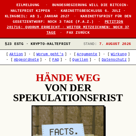
●
EILMELDUNG
·
BUNDESREGIERUNG WILL DIE BITCOIN-
HALTEFRIST KIPPEN
·
KABINETTSBESCHLUSS 6. JULI ·
KLINGBEIL: AB 1. JANUAR 2027
·
KABINETTSFRIST FÜR DEN
GESETZENTWURF: NOCH 3 TAGE (F.A.Z.)
·
PETITION
201716: QUORUM ERREICHT · WEITER MITZEICHNEN: NOCH 37
TAGE
·
FAX ZURÜCK
§23 ESTG · KRYPTO-HALTEFRIST
STAND:
7. AUGUST 2026
[
Aktion
]
·
[
Worum geht's
]
·
[
Argumente
]
·
[
Wirkung
]
·
[
Abgeordnete
]
·
[
FAQ
]
·
[
Quellen
]
·
[
Datenschutz
]
HÄNDE WEG
VON DER
SPEKULATIONSFRIST