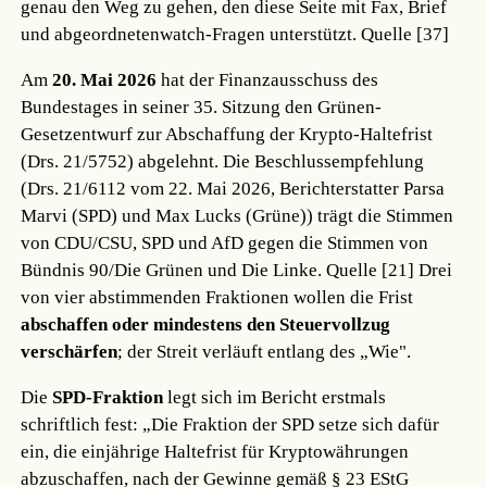
genau den Weg zu gehen, den diese Seite mit Fax, Brief
und abgeordnetenwatch-Fragen unterstützt.
Quelle [37]
Am
20. Mai 2026
hat der Finanzausschuss des
Bundestages in seiner 35. Sitzung den Grünen-
Gesetzentwurf zur Abschaffung der Krypto-Haltefrist
(Drs. 21/5752) abgelehnt. Die Beschlussempfehlung
(Drs. 21/6112 vom 22. Mai 2026, Berichterstatter Parsa
Marvi (SPD) und Max Lucks (Grüne)) trägt die Stimmen
von CDU/CSU, SPD und AfD gegen die Stimmen von
Bündnis 90/Die Grünen und Die Linke.
Quelle [21]
Drei
von vier abstimmenden Fraktionen wollen die Frist
abschaffen oder mindestens den Steuervollzug
verschärfen
; der Streit verläuft entlang des „Wie".
Die
SPD-Fraktion
legt sich im Bericht erstmals
schriftlich fest: „Die Fraktion der SPD setze sich dafür
ein, die einjährige Haltefrist für Kryptowährungen
abzuschaffen, nach der Gewinne gemäß § 23 EStG