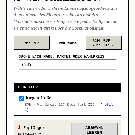
Wähle einen oder mehrere Bundestagsabgeordnete aus.
Abgeordnete des Finanzausschusses und des
Haushaltsausschusses tragen ein eigenes Badge, denn
sie entscheiden direkt über die Spekulationsfrist.
SCHLÜSSEL-
PER PLZ
PER NAME
AUSSCHÜSSE
SUCHE NACH NAME, PARTEI ODER WAHLKREIS
1 TREFFER
Jürgen Coße
SPD · Wahlkreis 127 Steinfurt III
[Profil
↗]
1
Empfänger
AUSWAHL
LEEREN
ausgewählt