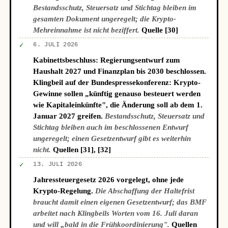
Bestandsschutz, Steuersatz und Stichtag bleiben im
gesamten Dokument ungeregelt; die Krypto-
Mehreinnahme ist nicht beziffert.
Quelle [30]
✓
6. JULI 2026
Kabinettsbeschluss: Regierungsentwurf zum
Haushalt 2027 und Finanzplan bis 2030 beschlossen.
Klingbeil auf der Bundespressekonferenz: Krypto-
Gewinne sollen „künftig genauso besteuert werden
wie Kapitaleinkünfte", die Änderung soll ab dem 1.
Januar 2027 greifen.
Bestandsschutz, Steuersatz und
Stichtag bleiben auch im beschlossenen Entwurf
ungeregelt; einen Gesetzentwurf gibt es weiterhin
nicht.
Quellen [31], [32]
✓
13. JULI 2026
Jahressteuergesetz 2026 vorgelegt, ohne jede
Krypto-Regelung.
Die Abschaffung der Haltefrist
braucht damit einen eigenen Gesetzentwurf; das BMF
arbeitet nach Klingbeils Worten vom 16. Juli daran
und will „bald in die Frühkoordinierung".
Quellen