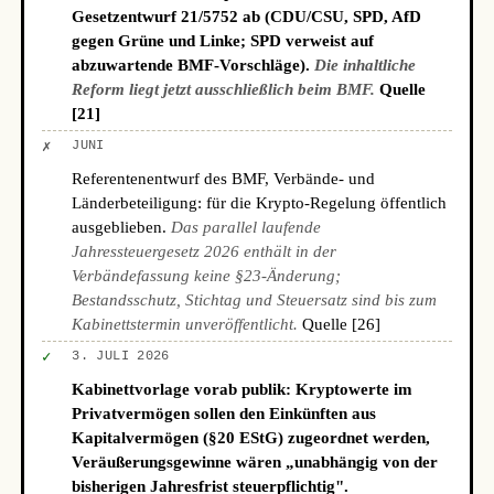
Gesetzentwurf 21/5752 ab (CDU/CSU, SPD, AfD
gegen Grüne und Linke; SPD verweist auf
abzuwartende BMF-Vorschläge).
Die inhaltliche
Reform liegt jetzt ausschließlich beim BMF.
Quelle
[21]
✗
JUNI
Referentenentwurf des BMF, Verbände- und
Länderbeteiligung: für die Krypto-Regelung öffentlich
ausgeblieben.
Das parallel laufende
Jahressteuergesetz 2026 enthält in der
Verbändefassung keine §23-Änderung;
Bestandsschutz, Stichtag und Steuersatz sind bis zum
Kabinettstermin unveröffentlicht.
Quelle [26]
✓
3. JULI 2026
Kabinettvorlage vorab publik: Kryptowerte im
Privatvermögen sollen den Einkünften aus
Kapitalvermögen (§20 EStG) zugeordnet werden,
Veräußerungsgewinne wären „unabhängig von der
bisherigen Jahresfrist steuerpflichtig".