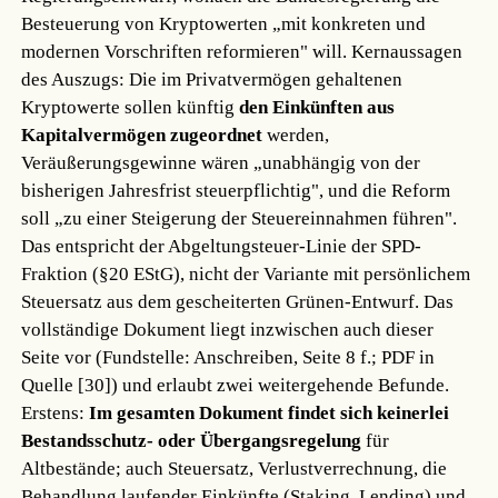
Besteuerung von Kryptowerten „mit konkreten und
modernen Vorschriften reformieren" will. Kernaussagen
des Auszugs: Die im Privatvermögen gehaltenen
Kryptowerte sollen künftig
den Einkünften aus
Kapitalvermögen zugeordnet
werden,
Veräußerungsgewinne wären „unabhängig von der
bisherigen Jahresfrist steuerpflichtig", und die Reform
soll „zu einer Steigerung der Steuereinnahmen führen".
Das entspricht der Abgeltungsteuer-Linie der SPD-
Fraktion (§20 EStG), nicht der Variante mit persönlichem
Steuersatz aus dem gescheiterten Grünen-Entwurf. Das
vollständige Dokument liegt inzwischen auch dieser
Seite vor (Fundstelle: Anschreiben, Seite 8 f.; PDF in
Quelle [30]) und erlaubt zwei weitergehende Befunde.
Erstens:
Im gesamten Dokument findet sich keinerlei
Bestandsschutz- oder Übergangsregelung
für
Altbestände; auch Steuersatz, Verlustverrechnung, die
Behandlung laufender Einkünfte (Staking, Lending) und