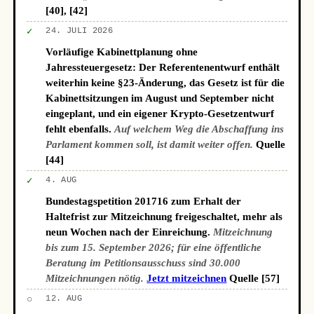
[40], [42]
✓
24. JULI 2026
Vorläufige Kabinettplanung ohne
Jahressteuergesetz: Der Referentenentwurf enthält
weiterhin keine §23-Änderung, das Gesetz ist für die
Kabinettsitzungen im August und September nicht
eingeplant, und ein eigener Krypto-Gesetzentwurf
fehlt ebenfalls.
Auf welchem Weg die Abschaffung ins
Parlament kommen soll, ist damit weiter offen.
Quelle
[44]
✓
4. AUG
Bundestagspetition 201716 zum Erhalt der
Haltefrist zur Mitzeichnung freigeschaltet, mehr als
neun Wochen nach der Einreichung.
Mitzeichnung
bis zum 15. September 2026; für eine öffentliche
Beratung im Petitionsausschuss sind 30.000
Mitzeichnungen nötig.
Jetzt mitzeichnen
Quelle [57]
○
12. AUG