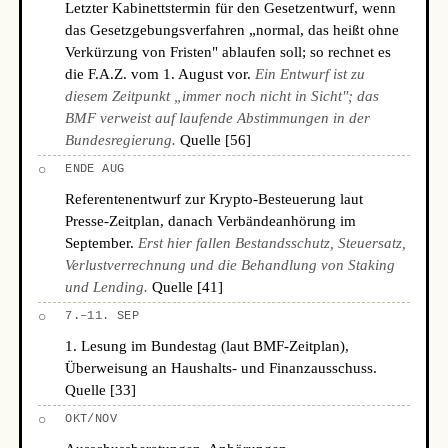
Letzter Kabinettstermin für den Gesetzentwurf, wenn
das Gesetzgebungsverfahren „normal, das heißt ohne
Verkürzung von Fristen" ablaufen soll; so rechnet es
die F.A.Z. vom 1. August vor.
Ein Entwurf ist zu
diesem Zeitpunkt „immer noch nicht in Sicht"; das
BMF verweist auf laufende Abstimmungen in der
Bundesregierung.
Quelle [56]
○
ENDE AUG
Referentenentwurf zur Krypto-Besteuerung laut
Presse-Zeitplan, danach Verbändeanhörung im
September.
Erst hier fallen Bestandsschutz, Steuersatz,
Verlustverrechnung und die Behandlung von Staking
und Lending.
Quelle [41]
○
7.–11. SEP
1. Lesung im Bundestag (laut BMF-Zeitplan),
Überweisung an Haushalts- und Finanzausschuss.
Quelle [33]
○
OKT/NOV