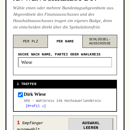
Wähle einen oder mehrere Bundestagsabgeordnete aus.
Abgeordnete des Finanzausschusses und des
Haushaltsausschusses tragen ein eigenes Badge, denn
sie entscheiden direkt über die Spekulationsfrist.
SCHLÜSSEL-
PER PLZ
PER NAME
AUSSCHÜSSE
SUCHE NACH NAME, PARTEI ODER WAHLKREIS
1 TREFFER
Dirk Wiese
SPD · Wahlkreis 146 Hochsauerlandkreis
[Profil ↗]
1
Empfänger
AUSWAHL
LEEREN
ausgewählt