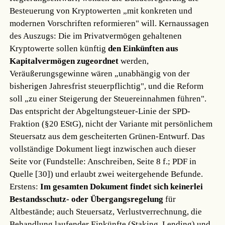
Besteuerung von Kryptowerten „mit konkreten und
modernen Vorschriften reformieren" will. Kernaussagen
des Auszugs: Die im Privatvermögen gehaltenen
Kryptowerte sollen künftig
den Einkünften aus
Kapitalvermögen zugeordnet
werden,
Veräußerungsgewinne wären „unabhängig von der
bisherigen Jahresfrist steuerpflichtig", und die Reform
soll „zu einer Steigerung der Steuereinnahmen führen".
Das entspricht der Abgeltungsteuer-Linie der SPD-
Fraktion (§20 EStG), nicht der Variante mit persönlichem
Steuersatz aus dem gescheiterten Grünen-Entwurf. Das
vollständige Dokument liegt inzwischen auch dieser
Seite vor (Fundstelle: Anschreiben, Seite 8 f.; PDF in
Quelle [30]) und erlaubt zwei weitergehende Befunde.
Erstens:
Im gesamten Dokument findet sich keinerlei
Bestandsschutz- oder Übergangsregelung
für
Altbestände; auch Steuersatz, Verlustverrechnung, die
Behandlung laufender Einkünfte (Staking, Lending) und