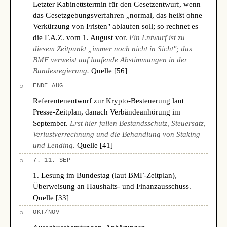
Letzter Kabinettstermin für den Gesetzentwurf, wenn
das Gesetzgebungsverfahren „normal, das heißt ohne
Verkürzung von Fristen" ablaufen soll; so rechnet es
die F.A.Z. vom 1. August vor.
Ein Entwurf ist zu
diesem Zeitpunkt „immer noch nicht in Sicht"; das
BMF verweist auf laufende Abstimmungen in der
Bundesregierung.
Quelle [56]
○
ENDE AUG
Referentenentwurf zur Krypto-Besteuerung laut
Presse-Zeitplan, danach Verbändeanhörung im
September.
Erst hier fallen Bestandsschutz, Steuersatz,
Verlustverrechnung und die Behandlung von Staking
und Lending.
Quelle [41]
○
7.–11. SEP
1. Lesung im Bundestag (laut BMF-Zeitplan),
Überweisung an Haushalts- und Finanzausschuss.
Quelle [33]
○
OKT/NOV