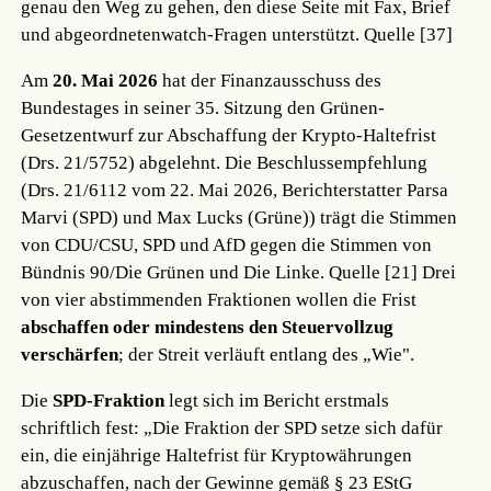
genau den Weg zu gehen, den diese Seite mit Fax, Brief
und abgeordnetenwatch-Fragen unterstützt.
Quelle [37]
Am
20. Mai 2026
hat der Finanzausschuss des
Bundestages in seiner 35. Sitzung den Grünen-
Gesetzentwurf zur Abschaffung der Krypto-Haltefrist
(Drs. 21/5752) abgelehnt. Die Beschlussempfehlung
(Drs. 21/6112 vom 22. Mai 2026, Berichterstatter Parsa
Marvi (SPD) und Max Lucks (Grüne)) trägt die Stimmen
von CDU/CSU, SPD und AfD gegen die Stimmen von
Bündnis 90/Die Grünen und Die Linke.
Quelle [21]
Drei
von vier abstimmenden Fraktionen wollen die Frist
abschaffen oder mindestens den Steuervollzug
verschärfen
; der Streit verläuft entlang des „Wie".
Die
SPD-Fraktion
legt sich im Bericht erstmals
schriftlich fest: „Die Fraktion der SPD setze sich dafür
ein, die einjährige Haltefrist für Kryptowährungen
abzuschaffen, nach der Gewinne gemäß § 23 EStG