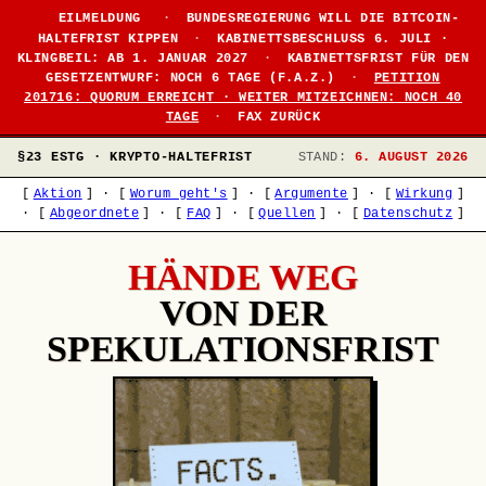
●
EILMELDUNG
·
BUNDESREGIERUNG WILL DIE BITCOIN-
HALTEFRIST KIPPEN
·
KABINETTSBESCHLUSS 6. JULI ·
KLINGBEIL: AB 1. JANUAR 2027
·
KABINETTSFRIST FÜR DEN
GESETZENTWURF: NOCH 6 TAGE (F.A.Z.)
·
PETITION
201716: QUORUM ERREICHT · WEITER MITZEICHNEN: NOCH 40
TAGE
·
FAX ZURÜCK
§23 ESTG · KRYPTO-HALTEFRIST
STAND:
6. AUGUST 2026
[
Aktion
]
·
[
Worum geht's
]
·
[
Argumente
]
·
[
Wirkung
]
·
[
Abgeordnete
]
·
[
FAQ
]
·
[
Quellen
]
·
[
Datenschutz
]
HÄNDE WEG
VON DER
SPEKULATIONSFRIST