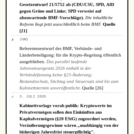
Gesetzentwurf 21/5752 ab (CDU/CSU, SPD, AfD
gegen Grüne und Linke; SPD verweist auf
abzuwartende BMF-Vorschläge).
Die inhaltliche
Reform liegt jetzt ausschließlich beim BMF.
Quelle
[21]
✗
JUNI
Referentenentwurf des BMF, Verbände- und
Länderbeteiligung: für die Krypto-Regelung öffentlich
ausgeblieben.
Das parallel laufende
Jahressteuergesetz 2026 enthält in der
Verbändefassung keine §23-Änderung;
Bestandsschutz, Stichtag und Steuersatz sind bis zum
Kabinettstermin unveröffentlicht.
Quelle [26]
✓
3. JULI 2026
Kabinettvorlage vorab publik: Kryptowerte im
Privatvermögen sollen den Einkünften aus
Kapitalvermögen (§20 EStG) zugeordnet werden,
Veräußerungsgewinne wären „unabhängig von der
bisherigen Jahresfrist steuerpflichtig".