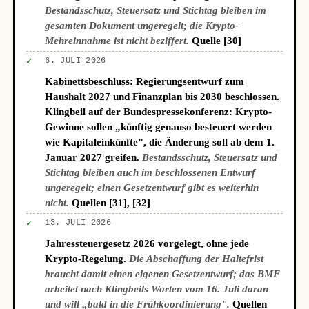
Bestandsschutz, Steuersatz und Stichtag bleiben im
gesamten Dokument ungeregelt; die Krypto-
Mehreinnahme ist nicht beziffert.
Quelle [30]
✓
6. JULI 2026
Kabinettsbeschluss: Regierungsentwurf zum
Haushalt 2027 und Finanzplan bis 2030 beschlossen.
Klingbeil auf der Bundespressekonferenz: Krypto-
Gewinne sollen „künftig genauso besteuert werden
wie Kapitaleinkünfte", die Änderung soll ab dem 1.
Januar 2027 greifen.
Bestandsschutz, Steuersatz und
Stichtag bleiben auch im beschlossenen Entwurf
ungeregelt; einen Gesetzentwurf gibt es weiterhin
nicht.
Quellen [31], [32]
✓
13. JULI 2026
Jahressteuergesetz 2026 vorgelegt, ohne jede
Krypto-Regelung.
Die Abschaffung der Haltefrist
braucht damit einen eigenen Gesetzentwurf; das BMF
arbeitet nach Klingbeils Worten vom 16. Juli daran
und will „bald in die Frühkoordinierung".
Quellen