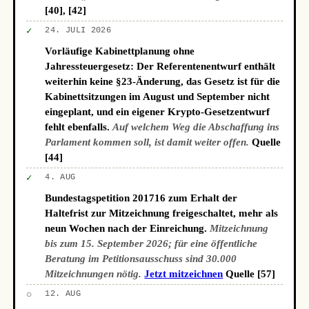
[40], [42]
✓
24. JULI 2026
Vorläufige Kabinettplanung ohne
Jahressteuergesetz: Der Referentenentwurf enthält
weiterhin keine §23-Änderung, das Gesetz ist für die
Kabinettsitzungen im August und September nicht
eingeplant, und ein eigener Krypto-Gesetzentwurf
fehlt ebenfalls.
Auf welchem Weg die Abschaffung ins
Parlament kommen soll, ist damit weiter offen.
Quelle
[44]
✓
4. AUG
Bundestagspetition 201716 zum Erhalt der
Haltefrist zur Mitzeichnung freigeschaltet, mehr als
neun Wochen nach der Einreichung.
Mitzeichnung
bis zum 15. September 2026; für eine öffentliche
Beratung im Petitionsausschuss sind 30.000
Mitzeichnungen nötig.
Jetzt mitzeichnen
Quelle [57]
○
12. AUG