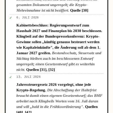
gesamten Dokument ungeregelt; die Krypto-
Mehreinnahme ist nicht beziffert.
Quelle [30]
✓
6. JULI 2026
Kabinettsbeschluss: Regierungsentwurf zum
Haushalt 2027 und Finanzplan bis 2030 beschlossen.
Klingbeil auf der Bundespressekonferenz: Krypto-
Gewinne sollen „künftig genauso besteuert werden
wie Kapitaleinkünfte", die Änderung soll ab dem 1.
Januar 2027 greifen.
Bestandsschutz, Steuersatz und
Stichtag bleiben auch im beschlossenen Entwurf
ungeregelt; einen Gesetzentwurf gibt es weiterhin
nicht.
Quellen [31], [32]
✓
13. JULI 2026
Jahressteuergesetz 2026 vorgelegt, ohne jede
Krypto-Regelung.
Die Abschaffung der Haltefrist
braucht damit einen eigenen Gesetzentwurf; das BMF
arbeitet nach Klingbeils Worten vom 16. Juli daran
und will „bald in die Frühkoordinierung".
Quellen
[40], [42]