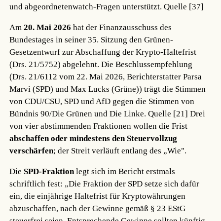
und abgeordnetenwatch-Fragen unterstützt.
Quelle [37]
Am
20. Mai 2026
hat der Finanzausschuss des
Bundestages in seiner 35. Sitzung den Grünen-
Gesetzentwurf zur Abschaffung der Krypto-Haltefrist
(Drs. 21/5752) abgelehnt. Die Beschlussempfehlung
(Drs. 21/6112 vom 22. Mai 2026, Berichterstatter Parsa
Marvi (SPD) und Max Lucks (Grüne)) trägt die Stimmen
von CDU/CSU, SPD und AfD gegen die Stimmen von
Bündnis 90/Die Grünen und Die Linke.
Quelle [21]
Drei
von vier abstimmenden Fraktionen wollen die Frist
abschaffen oder mindestens den Steuervollzug
verschärfen
; der Streit verläuft entlang des „Wie".
Die
SPD-Fraktion
legt sich im Bericht erstmals
schriftlich fest: „Die Fraktion der SPD setze sich dafür
ein, die einjährige Haltefrist für Kryptowährungen
abzuschaffen, nach der Gewinne gemäß § 23 EStG
steuerfrei seien. Entsprechende Gewinne sollten künftig