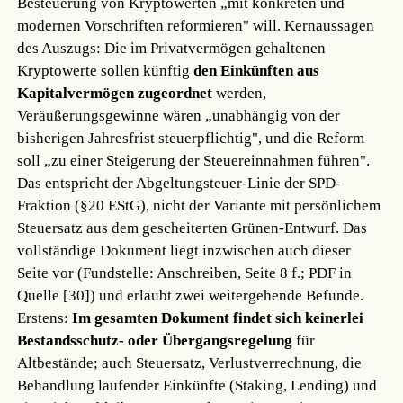
Besteuerung von Kryptowerten „mit konkreten und
modernen Vorschriften reformieren" will. Kernaussagen
des Auszugs: Die im Privatvermögen gehaltenen
Kryptowerte sollen künftig
den Einkünften aus
Kapitalvermögen zugeordnet
werden,
Veräußerungsgewinne wären „unabhängig von der
bisherigen Jahresfrist steuerpflichtig", und die Reform
soll „zu einer Steigerung der Steuereinnahmen führen".
Das entspricht der Abgeltungsteuer-Linie der SPD-
Fraktion (§20 EStG), nicht der Variante mit persönlichem
Steuersatz aus dem gescheiterten Grünen-Entwurf. Das
vollständige Dokument liegt inzwischen auch dieser
Seite vor (Fundstelle: Anschreiben, Seite 8 f.; PDF in
Quelle [30]) und erlaubt zwei weitergehende Befunde.
Erstens:
Im gesamten Dokument findet sich keinerlei
Bestandsschutz- oder Übergangsregelung
für
Altbestände; auch Steuersatz, Verlustverrechnung, die
Behandlung laufender Einkünfte (Staking, Lending) und