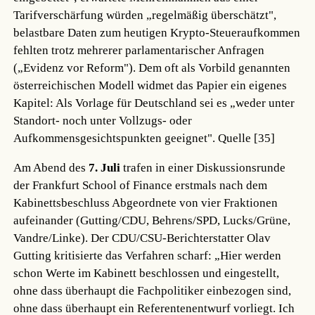
Tarifverschärfung würden „regelmäßig überschätzt",
belastbare Daten zum heutigen Krypto-Steueraufkommen
fehlten trotz mehrerer parlamentarischer Anfragen
(„Evidenz vor Reform"). Dem oft als Vorbild genannten
österreichischen Modell widmet das Papier ein eigenes
Kapitel: Als Vorlage für Deutschland sei es „weder unter
Standort- noch unter Vollzugs- oder
Aufkommensgesichtspunkten geeignet".
Quelle [35]
Am Abend des
7. Juli
trafen in einer Diskussionsrunde
der Frankfurt School of Finance erstmals nach dem
Kabinettsbeschluss Abgeordnete von vier Fraktionen
aufeinander (Gutting/CDU, Behrens/SPD, Lucks/Grüne,
Vandre/Linke). Der CDU/CSU-Berichterstatter Olav
Gutting kritisierte das Verfahren scharf: „Hier werden
schon Werte im Kabinett beschlossen und eingestellt,
ohne dass überhaupt die Fachpolitiker einbezogen sind,
ohne dass überhaupt ein Referentenentwurf vorliegt. Ich