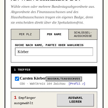
Wähle einen oder mehrere Bundestagsabgeordnete aus.
Abgeordnete des Finanzausschusses und des
Haushaltsausschusses tragen ein eigenes Badge, denn
sie entscheiden direkt über die Spekulationsfrist.
SCHLÜSSEL-
PER PLZ
PER NAME
AUSSCHÜSSE
SUCHE NACH NAME, PARTEI ODER WAHLKREIS
1 TREFFER
Carsten Körber
HAUSHALTSAUSSCHUSS
CDU · Wahlkreis 164 Zwickau
[Profil ↗]
1
Empfänger
AUSWAHL
LEEREN
ausgewählt