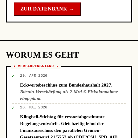
ZUR DATENBANK →
WORUM ES GEHT
★ VERFAHRENSSTAND ★
✓
29. APR 2026
Eckwertebeschluss zum Bundeshaushalt 2027.
Bitcoin-Verschärfung als 2-Mrd-€-Fiskalannahme
eingeplant.
✓
20. MAI 2026
Klingbeil-Stichtag für ressortabgestimmte
Regelungsentwürfe. Gleichzeitig lehnt der
Finanzausschuss den parallelen Grünen-
Gesetzentwurf 21/5752 ab (CDU/CSU, SPD, AfD