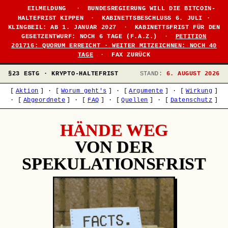
EILMELDUNG
·
BUNDESREGIERUNG WILL DIE BITCOIN-
HALTEFRIST KIPPEN
·
KABINETTSBESCHLUSS 6. JULI ·
KLINGBEIL: AB 1. JANUAR 2027
·
KABINETTSFRIST FÜR DEN
GESETZENTWURF: NOCH 6 TAGE (F.A.Z.)
·
PETITION
201716: QUORUM ERREICHT · WEITER MITZEICHNEN: NOCH 40
TAGE
·
FAX ZURÜCK
§23 ESTG · KRYPTO-HALTEFRIST
STAND:
6. AUGUST 2026
[
Aktion
]
·
[
Worum geht's
]
·
[
Argumente
]
·
[
Wirkung
]
·
[
Abgeordnete
]
·
[
FAQ
]
·
[
Quellen
]
·
[
Datenschutz
]
HÄNDE WEG
VON DER
SPEKULATIONSFRIST