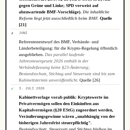
gegen Grüne und Linke; SPD verweist auf
abzuwartende BMF-Vorschläge).
Die inhaltliche
Reform liegt jetzt ausschließlich beim BMF.
Quelle
[21]
✗
JUNI
Referentenentwurf des BMF, Verbände- und
Länderbeteiligung: für die Krypto-Regelung öffentlich
ausgeblieben.
Das parallel laufende
Jahressteuergesetz 2026 enthält in der
Verbändefassung keine §23-Änderung;
Bestandsschutz, Stichtag und Steuersatz sind bis zum
Kabinettstermin unveröffentlicht.
Quelle [26]
✓
3. JULI 2026
Kabinettvorlage vorab publik: Kryptowerte im
Privatvermögen sollen den Einkünften aus
Kapitalvermögen (§20 EStG) zugeordnet werden,
Veräußerungsgewinne wären „unabhängig von der
bisherigen Jahresfrist steuerpflichtig".
Bestandsschutz, Steuersatz und Stichtag bleiben im