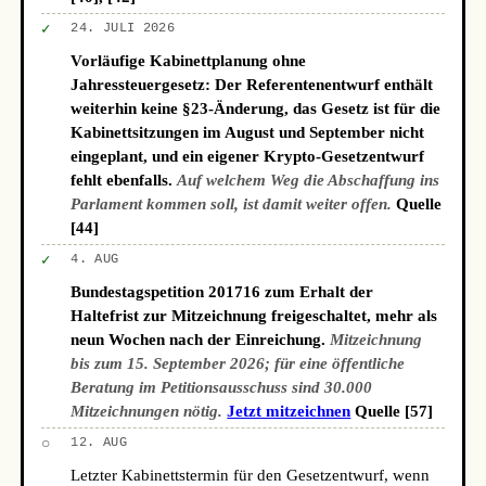
✓
24. JULI 2026
Vorläufige Kabinettplanung ohne
Jahressteuergesetz: Der Referentenentwurf enthält
weiterhin keine §23-Änderung, das Gesetz ist für die
Kabinettsitzungen im August und September nicht
eingeplant, und ein eigener Krypto-Gesetzentwurf
fehlt ebenfalls.
Auf welchem Weg die Abschaffung ins
Parlament kommen soll, ist damit weiter offen.
Quelle
[44]
✓
4. AUG
Bundestagspetition 201716 zum Erhalt der
Haltefrist zur Mitzeichnung freigeschaltet, mehr als
neun Wochen nach der Einreichung.
Mitzeichnung
bis zum 15. September 2026; für eine öffentliche
Beratung im Petitionsausschuss sind 30.000
Mitzeichnungen nötig.
Jetzt mitzeichnen
Quelle [57]
○
12. AUG
Letzter Kabinettstermin für den Gesetzentwurf, wenn